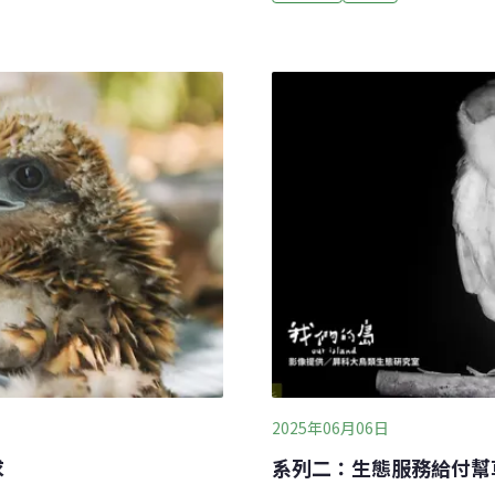
一。台灣過去數年來確診個案
可見親鳥不時帶回蜥蜴、青
亡案例，再度提醒民眾應落
待見證43日齡幼鳥「鷲星」
化，老鼠更容易覓食與繁殖
指出，鷲星於5月31日已出
學前沿》的研究指出，全球1
一度恢復活動力，考量過去
暖化有關，包括多倫多、紐
持續觀察。未料6月1日上午
等。
等症狀，短暫掙扎展翅後倒
並取回遺體。經屏科大獸醫
2025年06月06日
求
系列二：生態服務給付幫