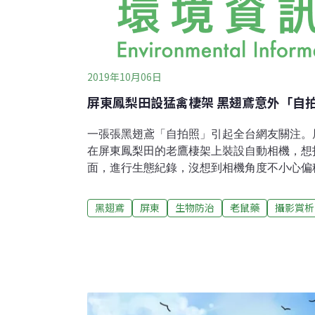
2019年10月06日
屏東鳳梨田設猛禽棲架 黑翅鳶意外「自
一張張黑翅鳶「自拍照」引起全台網友關注。
在屏東鳳梨田的老鷹棲架上裝設自動相機，想
面，進行生態紀錄，沒想到相機角度不小心偏
身，結果出現了上千張模樣逗趣古怪的黑翅鳶
注意。屏科大鳥類生態研究室臉書表示，黑翅
黑翅鳶
屏東
生物防治
老鼠藥
攝影賞析
地，而且分布廣泛，一般鄉村農田環境都有機
喜歡吃老鼠、禽鳥。由於農民種植的鳳梨是非
都是採取投放老鼠藥的方式滅鼠，因此研究人
高聳的猛禽棲架，既可以吸引喜歡站在制高點
老鼠、降低鼠害，又能以生物防治方式，避免
的大型禽鳥中毒，形成正向循環，恢復農田自