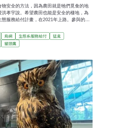
食物安全的方法，因為農田就是牠們覓食的地
授洪孝宇說。希望農田也能是安全的棲地，為
態服務給付計畫，在2021年上路。參與的農
豐富的生態，也為消費者提供安心的作物，為
灣的貓頭鷹大多是森林性的，唯獨草鴞住在草
鳥網
生態系服務給付
猛禽
草生環境變動劇烈，經常因為開發、火燒、外
貓頭鷹
棲地大幅減少，原本數量就不多的草鴞，陷入
物。設棲架為找回猛禽 意外成為草鴞生態監測
大眼睛，草鴞外型讓人過目不忘，牠們會在棲
帶到棲架上吃，遇到下雨天會靜靜站在棲架上
棲架上放閃。這些行為都是因為有了棲架，才
生地活動，夜晚也會到農田環境覓食，因而面
。