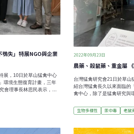
不鴞失」特展NGO與企業
2022年09月23日
農藥、殺鼠藥、重金屬 
特展，10日於草山猛禽中心
台灣猛禽研究會21日於草
」環境生態復育計畫，三年
紹台灣猛禽長久以來面臨的
研究會理事長林思民表示，企
禽中心，除了是猛禽研究與環
的保育工作若能結合政府、
專治受傷的猛禽。就在去年
護億隻鴞」 棲架、巢箱迎接
師檢查後發現幼鳥未有明顯
生物多樣性
汞中毒
老鼠
合舉辦貓頭鷹特展，10日正
30倍。在數個月的照料之
020年展開「守護億隻鴞」
汞值也下降，判定可以野放
迎接16隻領角鴞寶寶孵育。救
情形，卻在野放後的一個半
理野生猛禽1100隻，其中貓