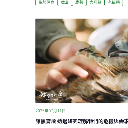
生態保育
猛禽
農藥
大冠鷲
老鼠藥
及巢內互動畫面，吸引眾多民眾關注。鏡頭中
蛙、蛇類及鼠類等獵物餵養幼鳥，外界原本期
離巢學飛，卻在不到3週後迎來憾事。研究團隊
現甩頭、食慾下降及乾嘔等異常情況，但下午
曾有雛鳥出現類似症狀後自行好轉，因此決定
情況急劇惡化，鷲星出現呼吸急促、頻繁趴伏
地失去生命跡象，研究人員隨即前往現場確認
系病理解剖發現，鷲
2025年07月11日
讓黑鳶飛 透過研究理解牠們的危機與需