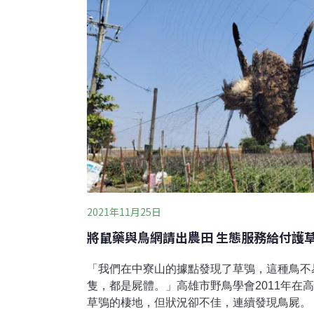
頭鷹共557隻次，就占了一半。王齡敏說明，
窗殺、黏鼠板、掛網、中毒等，更驚人的是，
分之百的貓頭鷹體內都有老鼠藥殘留。可見鼠
2021年11月25日
將鼠藥與鳥網請出農田 生態服務給付護
「我們在中寮山的據點發現了草鴞，這種鳥不
隻，都是屍體。」高雄市野鳥學會2011年在
草鴞的棲地，但狀況卻不佳，連續發現鳥屍。