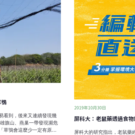
人員前往查看，發現幼鳥身
貓頭鷹的生存危機包括車禍、
血汞值再度上升，顯示其棲
抽檢死亡個體可以發現，百
特展，就從這隻黃魚鴞幼鳥
藥對貓頭鷹的生存威脅之大
三——農藥、殺鼠藥、重金屬。
鳥禽對農業造成
草鴞
2019年10月30日
易看到，後來又連續發現幾
屏科大：老鼠藥透過食物
高雄旗山、燕巢一帶發現瀕危
「草鴞會這麼少一定有原
屏科大的研究指出，老鼠藥