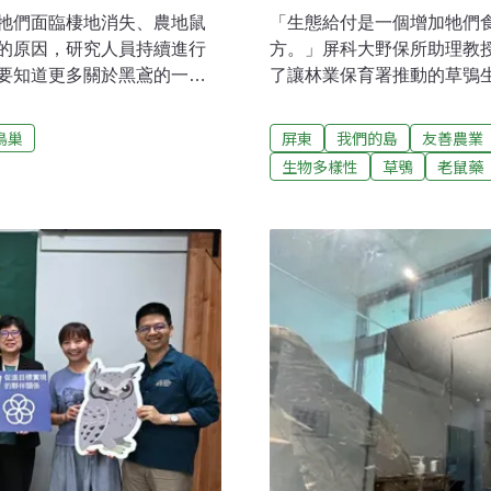
牠們面臨棲地消失、農地鼠
「生態給付是一個增加牠們
的原因，研究人員持續進行
方。」屏科大野保所助理教
要知道更多關於黑鳶的一
了讓林業保育署推動的草鴞生
屏科大鳥類生態研究室的團
友，守護草鴞的安全與田間
鳶族群調查，曾文水庫是其
草鴞保育增加一絲希望。台
鳥巢
屏東
我們的島
友善農業
水庫周邊公路，尋找黑鳶
叢裡。相對來說，低海拔的
生物多樣性
草鴞
老鼠藥
搭船尋找巢位，省下許多時
來種植物入侵等問題消失。
之後，就要攀上樹進行觀
危機，被列為一級保育類動
人員。小心翼翼的秤重、進
利器心型的蘋果臉，烏黑的
黑鳶寶寶上發報器，但牠體型
架上打瞌睡、抓到老鼠也會
裝上有編號的腳環，研究人
淋雨，繁殖季還會一起站在
他們就能從腳環上的數字，
能親眼目睹。牠們主要在草
臨鼠藥毒害、中鳥網等危機