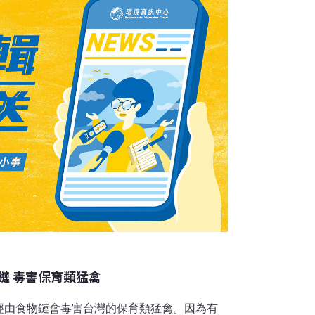
體孱弱，治療後仍不幸過世，檢驗時發現體內
息環境恐怕存在汞污染。本次的「猛禽中毒」
開始。農地毒鳥存在至今猛禽中毒來源主要有
1970-1980年代，為了增加作物收成，降低
鏈 毒害保育類猛禽
經由食物鏈會毒害台灣的保育類猛禽。因為有