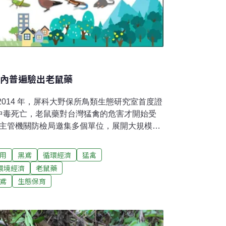
體內普遍驗出老鼠藥
2014 年，屏科大野保所鳥類生態研究室首度證
中毒死亡，老鼠藥對台灣猛禽的危害才開始受
農藥主管機關防檢局邀集多個單位，展開大規模的
總計檢驗 21 種猛禽、全台各地 200 多件肝
禽、超過 6 成的樣本驗出老鼠藥殘留，顯示老鼠
用
黑鳶
循環經濟
猛禽
食物鏈之中，此研究論文在近日發表於環境科
環境經濟
老鼠藥
Science of The Total
鳶
生態保育
研究的參與單位包括屏科大野保所鳥類生態研究室、特
類研究室、台中市野生動物保育學會、台灣動
。歷經3年的猛禽樣本收集，樣本主要來自救傷
分來自路殺採集或是機場的鳥擊防治措施。猛