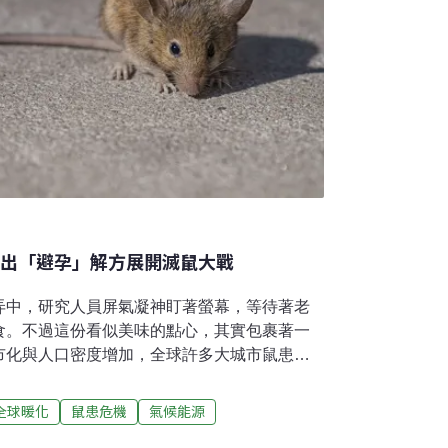
祭出「避孕」解方展開滅鼠大戰
弄中，研究人員屏氣凝神盯著螢幕，等待著老
食。不過這份看似美味的點心，其實包裹著一
市化與人口密度增加，全球許多大城市鼠患加
藥性的「超級老鼠」。歐美各大城市正想方設
中一招。全球至少11城市鼠患與暖化有關老鼠
全球暖化
鼠患危機
氣候能源
共通傳染病病原體與寄生蟲，漢他病毒是其中之