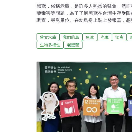
黑鳶，俗稱老鷹，是許多人熟悉的猛禽，然而
藥毒害等問題，為了了解黑鳶在台灣生存受限
調查，尋覓巢位、在幼鳥身上裝上發報器，想
切。裝上腳環或發報器：掌握黑鳶分布與動態
隊，接受林業保育署的委託，長期進行台灣黑
曾文水庫
我們的島
黑鳶
老鷹
猛禽
中一個重要樣區。以往研究人員只能騎車沿著
生物多樣性
老鼠藥
巢，這次得到水利署南區水資源分署協助，能
間與體力，深入以往無法抵達的點位。找到巢
察，張著烏溜溜的大眼睛，黑鳶寶寶看著研究
行測量，研究人員原本想要為這隻26天大的
還不夠大，無法背上發報器。做好測量、為牠
員與牠之間有了連結。等牠長大，到處翱翔，
認出牠。黑鳶有群聚特性，裝上腳環或發