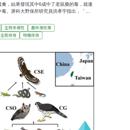
猛禽，結果發現其中6成中了老鼠藥的毒，就連
中毒。屏科大野保所研究員洪孝宇指出，「總
樣本，發現有超過六成體內都有驗出老鼠藥殘
受傷，有的被車撞，但經過檢測，超過6成在事
生物多樣性
農林漁牧業
為老鼠藥引發內出血。這項研究登上環境科學
生態保育
物種保育
府，別再發送免費滅鼠環保用藥，才不會亂投
中央已不發放老鼠藥，也要求地方政府不能用
在鄉鎮，再召集宣導正確用藥。