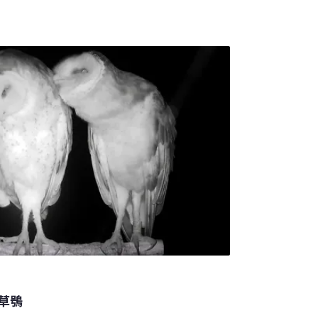
零星，但今年1月出現25年來首例漢他病毒死
實防治，不可輕忽潛在的威脅。隨著氣候暖
，族群數量也大幅增加。去年一份發表在《科
6個大城市中，至少有11個城市的鼠患與全球
約市、華盛頓、舊金山、芝加哥和阿姆斯特丹
草鴞