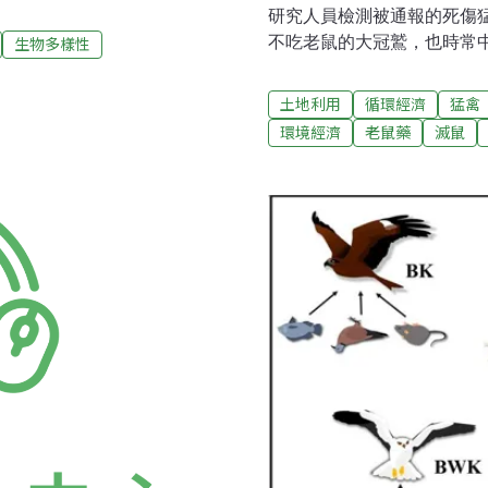
林昆海說，「草鴞90%的食
研究人員檢測被通報的死傷
的老鼠，這與我們野外觀察的
不吃老鼠的大冠鷲，也時常
生物多樣性
議探討如何保育，一致認為
共收集到了兩百多隻的猛禽
鼠藥造成猛禽毒害 草鴞亟需
留。」樣本有的看起來翅膀
土地利用
循環經濟
猛禽
族群瀕危的主要原因之一。不
故前或死亡時，體內已經因
環境經濟
老鼠藥
滅鼠
生態研究室研究證實，老鼠藥
國際期刊，研究團隊建議政
瀕危猛禽中毒死亡。屏科大
藥。對此環保署表示，近年
禽體內老鼠藥殘留的大規模
在郊外田園，將針對取樣所
「種類十種、數量超過六成」