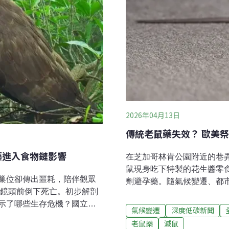
2026年04月13日
傳統老鼠藥失效？ 歐美
藥進入食物鏈影響
在芝加哥林肯公園附近的巷
鼠現身吃下特製的花生醬零
巢位卻傳出噩耗，陪伴觀眾
劑避孕藥。隨氣候變遷、都
在鏡頭前倒下死亡。初步解剖
劇，甚至開始出現具基因抗
示了哪些生存危機？國立屏
法控制老鼠數量，避孕是其
氣候變遷
深度低碳新聞
室與昕昌生態科研合作的
至少帶有50種已知的人畜
老鼠藥
滅鼠
播以來，記錄親鳥餵食、育雛