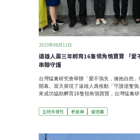
2023年08月11日
遠雄人壽三年孵育16隻領角鴞寶寶 「愛
串聯守護
台灣猛禽研究會舉辦「愛不鴞失，擁抱自然」
開幕。當天展現了遠雄人壽推動「守護億隻鴞
來成功協助孵育16隻領角鴞寶寶，台灣猛禽
業的參與對生物多樣性保育十分重要，貓頭鷹
企業、民間三方力量，將能走得更長遠。「守
生物多樣性
老鼠藥
貓頭鷹
16隻領角鴞寶寶台灣猛禽研究會與遠雄人壽聯
式開幕。遠雄人壽副總儲蓉表示，遠雄人壽自2
計畫，至今已架設13支棲架、81個巢箱，共
傷站主任王齡敏獸醫師表示，2017年以來共受