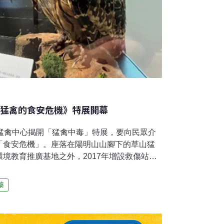
《猛禽的食安危機》特展開幕
山猛禽中心揭開「猛禽中毒」特展，要向民眾介
「食安危機」。座落在陽明山山腳下的草山猛
境教育推廣基地之外，2017年增設救傷站，
，一隻虛弱的黃魚鴞幼鳥被送進救傷站。獸醫
外傷，不過體內血汞值卻為一般人體容許值的
藥
下，黃魚鴞幼鳥逐漸康復、精神良好，體內的血
。救傷人員為幼鳥戴上衛星發報器以追蹤後續
月，發現該隻幼鳥的活動範圍越來越小。救傷