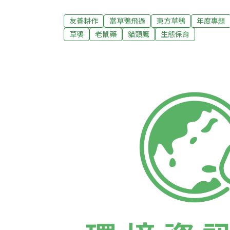
因，我們當時推測是鼠藥。」高雄鳥會總幹事
物是老鼠，而政府宣傳鼠藥成功消滅了80%
友善耕作
當草鴞飛過
東方草鴞
年度專題
證據吻合。」後來林務局積極召開草鴞專家會
草鴞
老鼠藥
貓頭鷹
生態保育
「農田必須減用鼠藥，而且要快一點才行。」
無毒棲地 草鴞受農田鼠藥毒害，恐怕是造成
僅野外觀察如此，2015年屏科大野保所鳥類
已經普遍進入台灣生態的食物鏈中，造成許多
鳥類生態研究室研究員洪孝宇指出，經台灣猛
調查發現，在21種野外死亡的猛禽樣本中，
驗出了鼠藥殘