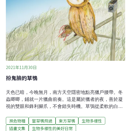
2021年11月30日
扮鬼臉的草鴞
天色已暗，今晚無月，南方天空隱密地點亮獵戶腰帶。冬
蟲唧唧，鋪就一片獵曲前奏。這是屬於獵者的夜，善於凝
視的雙眼和鋒利腳爪，不會錯失時機。草鴞從柔軟的白茅
草巢穴中踱出，展翅——起飛——乘著氣流逡巡——有動
瀕危物種
當草鴞飛過
東方草鴞
生物多樣性
靜！一隻大意的野鼠還來不及吃完點心，就注定成為牠者
晚餐。草鴞帶著首勝，登上高處王座。離地6公尺，配上
插畫文集
生物多樣性的美好日常