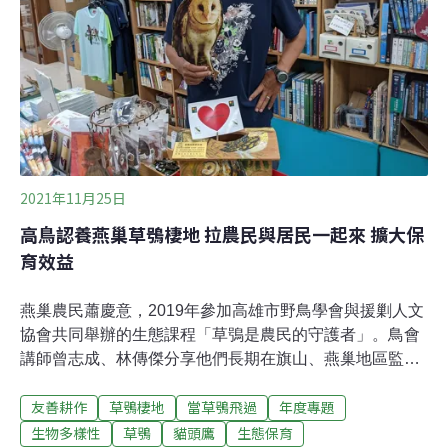
分布圖資 同時供開發單位及保育單位參照從各項調查資料
中進一步分析草鴞偏好的棲地，其主要利用型態為草生
地，夜間則經常停留在農耕地或短草地覓食、休息。此
外，嘉義大學生物資源系助理教授蔡若詩的研究發現，休
耕
2021年11月25日
高鳥認養燕巢草鴞棲地 拉農民與居民一起來 擴大保
育效益
燕巢農民蕭慶意，2019年參加高雄市野鳥學會與援剿人文
協會共同舉辦的生態課程「草鴞是農民的守護者」。鳥會
講師曾志成、林傳傑分享他們長期在旗山、燕巢地區監測
草鴞的經驗，對在地民眾解說稀有的草鴞面臨的風險，強
友善耕作
草鴞棲地
當草鴞飛過
年度專題
調農民是守護在地環境的重要角色。「我太太很喜歡鳥，
我們經常參加鳥會和協會的活動，也會關注草鴞保育的議
生物多樣性
草鴞
貓頭鷹
生態保育