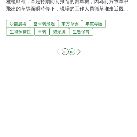
種植區裡，本是持續向前推進的割草機，因為前方牧草中
飛出的草鴞而瞬時停下，現場的工作人員循草堆走近觀
看，而有了驚喜的意外發現。在專注作業的同時，割草工
沙崙農場
當草鴞飛過
東方草鴞
年度專題
人也逐漸產生對環境的覺察與關心，這樣的轉變，源自於
臺南市野生動物保育學會總幹事曾翌碩先前的到訪與持續
生物多樣性
草鴞
貓頭鷹
生態保育
互動。從2020年到2021年，長年投入草鴞研究的曾翌碩，
先後在畜試所與林務局的協助與支持下，在新化的牧草
01
02
區，開始了新的調查計畫，也為瀕危草鴞所面臨的棲地問
題，開啟了更多的討論與思考。草鴞現蹤牧草場 意外開啟
研究保育契機2020年，曾翌碩陸續收到多位長期觀察生態
的鳥友，不約而同在台糖沙崙農場拍攝到草鴞活動出沒的
照片，這讓曾翌碩好奇前往瞭解，「到底是怎樣的環境，
會讓草鴞多次現身？」在得知草鴞在沙崙農場活動的環
境，是一大片的牧草種植區，思考牧草地與草鴞之間，可
能存在高度的關聯性之後，曾翌碩進一步透過