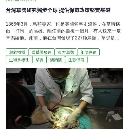
台灣草鴞研究獨步全球 提供保育政策堅實基礎
1866年3月，鳥類專家、也是英國領事史溫侯，在當時稱
做「打狗」的高雄、離任前的最後一個月，有人送來一隻
草鴞給他。此前，他在台灣發現了227種鳥類，草鴞是在
最後才被記上一筆，足證其行蹤隱密及罕見。即使在學術
瀕危物種
當草鴞飛過
東方草鴞
年度專題
界，草鴞長期以來都還是謎樣的物種。直到近年，我們才
剛剛開始對牠有了稍微多一些的認識。童年初遇草鴞 成就
生物多樣性
草鴞
貓頭鷹
生態保育
日後鳥類專家「有人說草鴞的雛鳥很醜，但我覺得，牠實
在醜得很可愛。」早在童年時期，蔡若詩便曾初遇草鴞。
當時住在霧社的蔡若詩，在路邊見到了遭人抓來販賣的草
鴞雛鳥，那幾張望向他的獨特臉龐，讓他久久無法忘懷，
事後忍不住央求知情的大人帶他前往抓捕草鴞的現場。
「那裡是靜觀，比霧社還要更深山些。」早已不見鳥蹤的
巢穴周遭，只見一地的老鼠骨骸。蔡若詩所敘述的這個地
點頗出人意料，居然不在一般所認知的平原或淺山，「那
裡海拔雖高卻不是森林環境，而是崩塌地形，並且視野相
當開闊，其中剛好有一小塊緩坡的高草地，牠的