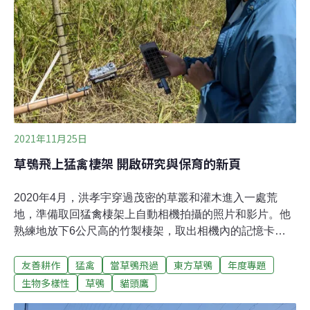
時，總是立即趕赴現場，以求掌握最佳的黃金救援時間。
「我曾經一天三趟，趕往屏東機場搶救草鴞。」家住台南
的曾翌碩說，那天他才剛剛進門，連椅子都還沒來得及坐
熱，就接到救援電話，又得馬上趕著出門了，因為他認為
2021年11月25日
草鴞飛上猛禽棲架 開啟研究與保育的新頁
2020年4月，洪孝宇穿過茂密的草叢和灌木進入一處荒
地，準備取回猛禽棲架上自動相機拍攝的照片和影片。他
熟練地放下6公尺高的竹製棲架，取出相機內的記憶卡，
用手機讀取過去一個月在棲架上拍攝到的影像。「有
友善耕作
猛禽
當草鴞飛過
東方草鴞
年度專題
了！」在快速瀏覽手機裡的影像時，草鴞的蘋果臉出現在
螢幕上。洪孝宇事後回想，那一刻真的很興奮。棲架請猛
生物多樣性
草鴞
貓頭鷹
禽來抓老鼠 也開啟草鴞調查新方法洪孝宇是屏科大鳥類生