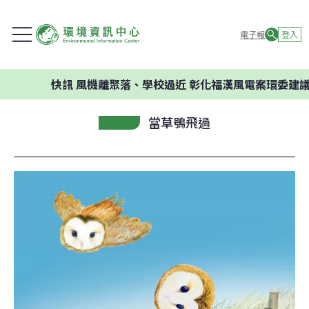
電子報
登入
快訊
風機離聚落、學校過近 彰化福漢風電案環委建議不應開發
當草鴞飛過