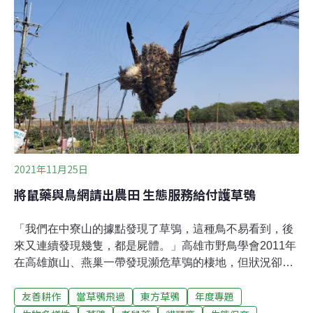
態研究室研究員，2017年他開始使用棲架結合自動相機，
進行田間猛禽的研究，結果成功吸引了黑翅鳶來幫農民抓
老鼠，藉此推廣不用鼠藥、減少猛禽二次毒害的友善農業
作法。此後，田間棲架蔚為風潮，許多同樣採用友善耕作
的農民紛紛前來，希望自己的田裡也能立起棲架，歡迎猛
禽到訪。棲架不只是讓猛禽停棲，幫助農民除鼠害，透過
自動相機的拍攝紀錄，也能了解有哪些鳥類出現在田區，
以及友善耕作實際反映出的農地生物多樣性成果。近五年
來，洪孝宇已協助在不同的土地型態架設近百支棲
2021年11月25日
將鼠藥與鳥網請出農田 生態服務給付護草鴞
「我們在中寮山的據點發現了草鴞，這種鳥不易看到，後
來又連續發現幾隻，都是屍體。」高雄市野鳥學會2011年
在高雄旗山、燕巢一帶發現瀕危草鴞的棲地，但狀況卻不
佳，連續發現鳥屍。「草鴞會這麼少一定有原因，我們當
友善耕作
當草鴞飛過
東方草鴞
年度專題
時推測是鼠藥。」高雄鳥會總幹事林昆海說，「草鴞90%
的食物是老鼠，而政府宣傳鼠藥成功消滅了80%的老鼠，