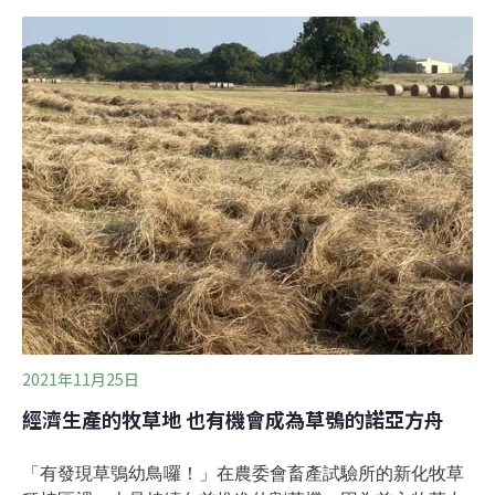
題。」蕭慶意說，因為參與高雄鳥會活動，今年鳥會告知
政府有友善草鴞的生態服務給付補助方案，他立刻就提出
申請。從2017年開始，高雄鳥會向國有財產署認養一塊在
燕巢的國有地，進行棲地經營管理。高雄鳥會總幹事林昆
海表示，認養棲地後開始做草鴞的生態調查、環境維護，
也和在地社區與農民互動，鼓勵民眾一起參與維護友善草
鴞的棲息環境。近幾年，高雄鳥會在南部地區透過認養國
有地、水公司土地等，實質經營管理鳥類棲地，守護了不
少珍貴野生動物的棲息環境，包括鳥松濕地、布袋鹽田濕
地以及美濃湖濕地等。當濕地環境變好，生態資
2021年11月25日
經濟生產的牧草地 也有機會成為草鴞的諾亞方舟
「有發現草鴞幼鳥囉！」在農委會畜產試驗所的新化牧草