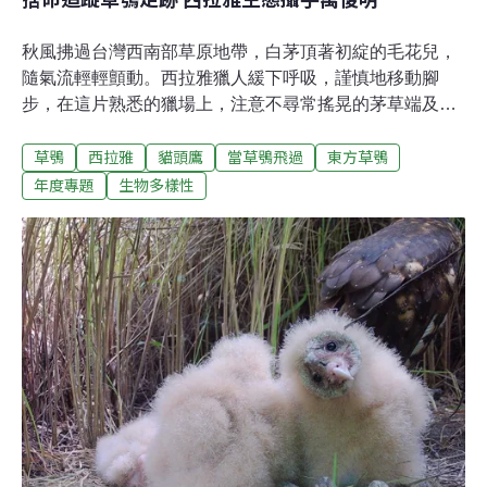
秋風拂過台灣西南部草原地帶，白茅頂著初綻的毛花兒，
隨氣流輕輕顫動。西拉雅獵人緩下呼吸，謹慎地移動腳
步，在這片熟悉的獵場上，注意不尋常搖晃的茅草端及窸
窣聲。他們的目標，是敏感善匿的野兔。搜索、搜索、葉
草鴞
西拉雅
貓頭鷹
當草鴞飛過
東方草鴞
片摩挲，錯綜複雜的密草淹沒身軀⋯⋯忽地，一鳥影凌空
竄起，展開長翅飛往他方。獵人嚇了一跳，那是什麼？西
年度專題
生物多樣性
拉雅家戶旁，總會留下一塊地種植白茅，作為覆蓋屋頂的
建材。收割白茅草時，偶爾也會見到生活在草叢中的「怪
鳥」。依傍草原而生的人與鳥，維持偶然相遇的頻率，鳥
的生活、行蹤依舊成謎。草鴞，西拉雅族人喚牠「Atura-
turaw」（啊嘟啦－嘟啦－），「Atura-turaw」也是西拉
雅族人對所有貓頭鷹的泛稱。對此，西拉雅族人萬俊明
說，祖先因為生活地區鄰近草鴞棲地，加上這個「Atura-
turaw」的發音十分接近草鴞叫聲，所以他猜測西拉雅族人
對於貓頭鷹的理解與認知極有可能就源自草鴞。即使是台
灣原住民族中最早擁有