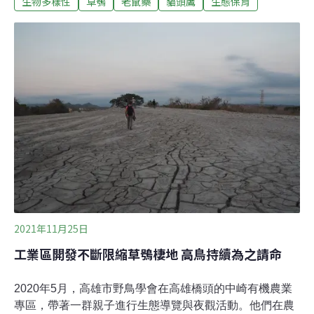
生物多樣性
草鴞
老鼠藥
貓頭鷹
生態保育
這與我們野外觀察的證據吻合。」後來林務局積極召開草
鴞專家會議探討如何保育，一致認為「農田必須減用鼠
藥，而且要快一點才行。」鼠藥造成猛禽毒害 草鴞亟需無
毒棲地 草鴞受農田鼠藥毒害，恐怕是造成族群瀕危的主要
原因之一。不僅野外觀察如此，2015年屏科大野保所鳥類
生態研究室研究證實，老鼠藥已經普遍進入台灣生態的食
物鏈中，造成許多瀕危猛禽中毒死亡。屏科大鳥類生態研
究室研究員洪孝宇指出，經台灣猛禽體內老鼠藥殘留的大
規模調查發現，在21種野外死亡的猛禽樣本中，「種類十
種、數量超過六成」驗出了鼠藥殘
2021年11月25日
工業區開發不斷限縮草鴞棲地 高鳥持續為之請命
2020年5月，高雄市野鳥學會在高雄橋頭的中崎有機農業
專區，帶著一群親子進行生態導覽與夜觀活動。他們在農