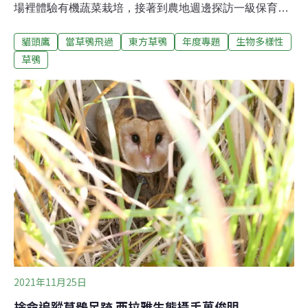
場裡體驗有機蔬菜栽培，接著到農地週邊探訪一級保育類
野生動物草鴞的棲息環境。占地31公頃的中崎有機農業專
貓頭鷹
當草鴞飛過
東方草鴞
年度專題
生物多樣性
區，介於橋頭和燕巢之間。2008年高雄市政府在此設立專
區後，由30多位農民耕耘超過十年，形成一片農業與自然
草鴞
共生的環境。週邊大片台糖土地維持著低度開發，有些荒
地、矮叢，以及長滿白茅的草生環境。仔細觀察可見不少
生物鳥類棲息，是緊鄰著高雄市區少有的一片生態綠洲。
接近黃昏的陽光照射下，眼前約1公尺高的白茅草隨風搖
曳著。高雄鳥會講師楊玉祥拿出草鴞的照片，讓孩子們看
看，為什麼這樣的環境適合草鴞生活。他說，週邊無毒友
善的農地可供草鴞覓食捕鼠，因此已經瀕臨絕種的草鴞，
才會選擇在此棲息。高雄鳥會總幹事林昆海指出，幾年前
為了記錄草鴞生態，鳥會就曾在此地目擊及拍攝到草鴞，
而且不遠處的燕巢區更是草鴞繁殖的熱點區
2021年11月25日
捨命追蹤草鴞足跡 西拉雅生態攝手萬俊明