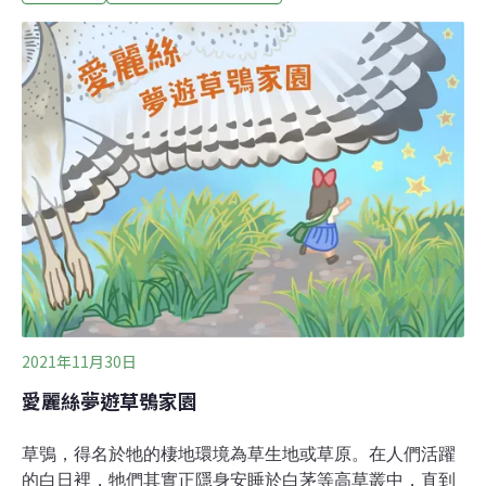
靈活轉動的偵查視野，綠野平疇一覽無遺。此夜還年輕，
牠安心享用戰利品，隨時能發動下波奇襲。渾然不覺身後
一台自動相機，正默默記錄獵者姿態。什麼，你說「偷
拍」？不不，這大有來歷，簡直費盡巧思和苦心。生性低
調又敏感，草鴞的神秘，連祖居草原的西拉雅族，也常只
聞其聲鮮見其影。在保育行動的紀錄片中，屏東鳥會救傷
醫院獸醫師蕭恩沛說：「這是謎樣的鳥，因為牠在夜間活
動，白天看不到。看到的就是受傷的，要不然就是死掉
的。」他「看過的屍體，比活的還多。」即使長了張可愛
心型蘋果臉，又擁一身高超獵捕技，草鴞卻因和人們住得
近，
2021年11月30日
愛麗絲夢遊草鴞家園
草鴞，得名於牠的棲地環境為草生地或草原。在人們活躍
的白日裡，牠們其實正隱身安睡於白茅等高草叢中，直到