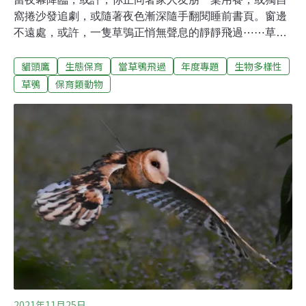
窩捲沙發追劇，或隨著夜色漸深隨手翻閱睡前書頁。窗邊
不遠處，或許，一隻草鴞正悄無聲息的靜靜飛過⋯⋯草鴞
飛行並停棲之處，或許是一片農田、一片牧草地，或許是
貓頭鷹
生態保育
當草鴞飛過
年度專題
生物多樣性
路邊的一小塊荒地、閒置的工業區一隅，或許是軍方靶場
或機場周邊草地，也或許是沿溪河的高灘地。只是，誰也
草鴞
保育類動物
沒能看見牠。離我們如此之近，卻又如此之遙為何草鴞看
似就在我們生活周遭，大家卻對牠如此陌生。翻開不過五
十多年前的舊報紙，高雄居民在砍柴時意外捕獲了兩隻草
鴞，不僅眾人皆不識之，竟連媒體也都僅能暫以「怪鳥」
稱之。時至今日，不少民眾依然對牠聽所未聞。只是，這
個神秘的物種，極有可能在我們還來不及認識牠時，就已
面臨了族群滅絕的危機。草鴞，是台灣已知12種貓頭鷹
中，唯一棲息在草原的留鳥。在人們活躍的白日裡，牠們
其實正隱身安睡於白茅等高草叢中，直到日落人們歸家後
才現身。為了能更好地適應在暗夜裡活動及抓捕老鼠，草
2021年11月25日