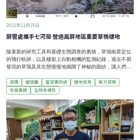
2021年11月25日
屏管處攜手七河局 營造高屏地區重要草鴞棲地
隨著新的研究工具和基礎生態調查的累積，草鴞衛星定位
的飛行軌跡，以及棲架上自動相機的監測紀錄，過去不易
發現的草鴞及其生態慢慢地揭開了神秘的面紗，讓人們更
了解這個瀕危保育類野生動物，在台灣的主要分布區位和
草鴞
貓頭鷹
當草鴞飛過
棲地保育
東方草鴞
偏好的棲地樣態。今年5月林務局舉辦瀕危野生動物保育
行動研討會時，特有生物研究保育中心棲地生態組組長林
年度專題
生物多樣性
瑞興公布一項圖資顯示，在嘉義、台南、高雄、屏東的平
原或丘陵的農耕及草生地，都有草鴞現身或巢位紀錄。
「台南市新化區、山上區，以及高雄市旗山區、燕巢區等
月世界淺山地形，以及台南市沙崙農場與曾文溪、高屏地
區溪流等為已知分布熱點。」林瑞興認為，重要棲地的妥
善經營管理，是草鴞族群存續的關鍵因素之一。草鴞棲地