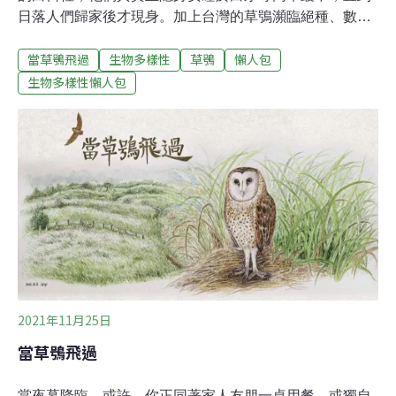
日落人們歸家後才現身。加上台灣的草鴞瀕臨絕種、數量
稀少，因此一般人對牠非常陌生。延伸閱讀 生物多樣性專
當草鴞飛過
生物多樣性
草鴞
懶人包
題【當草鴞飛過】目前鳥網架設，並不是為了捉捕草鴞，
而是基於飛安問題（防止鳥擊事件）於軍方機場內架設，
生物多樣性懶人包
或是為了預防農損而於田間架設。只是，以草生地及農田
作為棲息或活動空間的草鴞，往往容易因此誤觸鳥網後遭
纏繞吊掛，造成傷亡。延伸閱讀 命懸一線 跨越那張網的
死與生鼠藥與鳥網請出農田 生態系服務補貼護草鴞
2021年11月25日
當草鴞飛過
當夜幕降臨，或許，你正同著家人友朋一桌用餐，或獨自