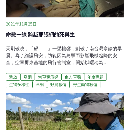
2021年11月25日
命懸一線 跨越那張網的死與生
天剛破曉，「砰——」一聲槍響，劃破了南台灣寧靜的早
晨。為了維護飛安，防範因為鳥擊而影響飛機起降的安
全，空軍屏東基地的飛行管制室，開始以暱稱為
「FOLLOW ME」的驅鳥車展開每天例行的巡視作業。除
繫放
鳥網
當草鴞飛過
東方草鴞
年度專題
了檢視跑道，巡查機場內為防止飛鳥闖入而架設的鳥網也
是重點工作之一，因過程中有機會發現瀕危的保育類草鴞
生物多樣性
草鴞
野鳥救傷
野生動物救傷
誤觸鳥網受困，需即刻救援。草鴞會出現此處，係因野外
草生環境日益縮減，而軍方機場周邊相當空曠，且有大片
草生地，因而成為草鴞棲地環境之一。誤中機場鳥網 分秒
必爭搶生機「中網的鳥最怕在太陽下曝曬，脫水而亡。」
這是有著豐富野生動物救傷經驗的曾翌碩最為擔心的事，
因此，每當他接到飛行管制室人員通知，發現有草鴞中網