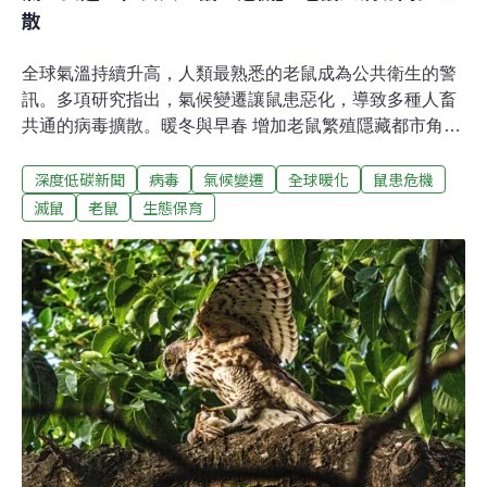
散
全球氣溫持續升高，人類最熟悉的老鼠成為公共衛生的警
訊。多項研究指出，氣候變遷讓鼠患惡化，導致多種人畜
共通的病毒擴散。暖冬與早春 增加老鼠繁殖隱藏都市角落
的老鼠，很難確知數量。美國研究團隊利用全球16座城市
深度低碳新聞
病毒
氣候變遷
全球暖化
鼠患危機
的老鼠通報資料來判斷老鼠數量的變化，結果發現，11座
城市的老鼠投訴都明顯增加。前四大分別是美國華盛頓特
滅鼠
老鼠
生態保育
區、舊金山、加拿大的多倫多、紐約市，歐洲則以阿姆斯
特丹最明顯。這份研究於2025年刊登於科學期刊
《Science Advances》。