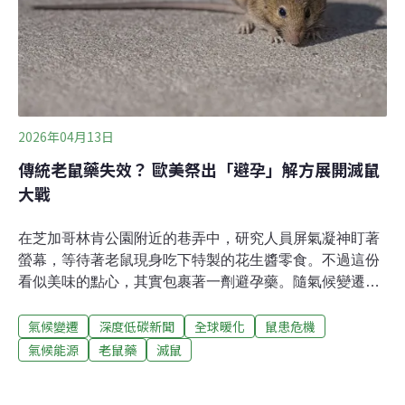
團體，今（5）日召開聯合記者會指出，以化學藥劑為核
心的策略無法有效控制鼠患，反而可能透過食物鏈累積效
應，對都市生態與家養寵物帶來長期系統性的風險。政策
應納入生態、公共衛生、獸醫等多方專業整合
2026年04月13日
傳統老鼠藥失效？ 歐美祭出「避孕」解方展開滅鼠
大戰
在芝加哥林肯公園附近的巷弄中，研究人員屏氣凝神盯著
螢幕，等待著老鼠現身吃下特製的花生醬零食。不過這份
看似美味的點心，其實包裹著一劑避孕藥。隨氣候變遷、
都市化與人口密度增加，全球許多大城市鼠患加劇，甚至
氣候變遷
深度低碳新聞
全球暖化
鼠患危機
開始出現具基因抗藥性的「超級老鼠」。歐美各大城市正
想方設法控制老鼠數量，避孕是其中一招。全球至少11城
氣候能源
老鼠藥
滅鼠
市鼠患與暖化有關老鼠至少帶有50種已知的人畜共通傳染
病病原體與寄生蟲，漢他病毒是其中之一。台灣過去數年