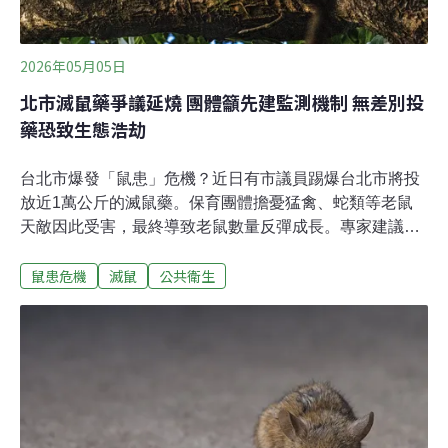
2026年05月05日
北市滅鼠藥爭議延燒 團體籲先建監測機制 無差別投
藥恐致生態浩劫
台北市爆發「鼠患」危機？近日有市議員踢爆台北市將投
放近1萬公斤的滅鼠藥。保育團體擔憂猛禽、蛇類等老鼠
天敵因此受害，最終導致老鼠數量反彈成長。專家建議，
滅鼠藥應視為最終手段，不宜貿然使用，須先建立監測機
鼠患危機
滅鼠
公共衛生
制，加強環境衛生管理，確保老鼠族群數量波動可控。防
鼠只靠大灑藥？ 保育團體憂都市生態崩潰北市一老翁今年
初確診漢他病毒後死亡，3月新北市出現全國第二例漢他
病毒個案，經治療後已出院。台北市議員林亮君揭露，台
北市政府已在部分區域如公園投放老鼠藥，目前北市府已
用6462公斤老鼠藥，又緊急採購4750公斤，總共約1萬公
斤。投放老鼠藥，也引起生態疑慮。為野生動物而走行動
聯盟、台灣爬行類動物保育協會及台灣猛禽研究會等保育