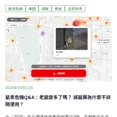
後，弗拉科卻撞上大樓玻璃帷幕身亡，驗屍結果發現，牠
鼠患危機
美國
滅鼠
老鼠
生態保育
體內含有四種抗凝血老鼠藥，顯示窗殺意外前，牠的體內
早已受損。弗拉科之死催生了《弗拉科法案》（Flaco’s
Law），其中包括應採用節育等方式控制鼠患，而非使用
會連帶毒死猛禽的滅鼠藥。首任滅鼠沙皇 紐約的垃圾革命
紐約是全美鼠患第三嚴重的城市，僅次於洛杉磯與芝加
哥。據估計，紐約有約300萬隻老鼠，而每年市府收到的
鼠患投訴高達約4萬起。不論在地鐵、路邊、公寓垃圾場
都常見到超大老鼠的身影。2022年底，紐約前任市長亞當
斯（Eric Adams）一上任就把滅鼠當作施政重點。他的第
一步是啟動「垃圾革命」，從源頭減少老鼠的食物。 過
去，紐約居民與商家下午4點就能把一袋袋垃圾丟在路
邊，而清潔隊要到早上
2026年05月12日
鼠患危機Q&A：老鼠變多了嗎？ 滅鼠藥為什麼不該
隨便用？
今（2026）年台灣漢他病毒病例累計2例，且都集中在北