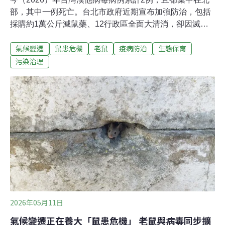
部，其中一例死亡。台北市政府近期宣布加強防治，包括
採購約1萬公斤滅鼠藥、12行政區全面大清消，卻因滅鼠
藥施用方式與環境管理問題引發議論。本文整理中央及地
氣候變遷
鼠患危機
老鼠
疫病防治
生態保育
方說法，與公衛專家觀點，以Q&A方式回答常見的鼠害及
鼠藥問題。Q1.最近老鼠真的變多了嗎？台北市今年初發
污染治理
生漢他病毒死亡個案，民眾「聞鼠色變」，紛紛在社群、
影音平台發布鼠蹤畫面，北市府也啟動鼠類防治精進計
畫。儘管民眾、民代與民間團體反應「見鼠率」提高，但
實際上老鼠族群數量到底有沒有增加？目前台灣並沒有普
遍性的老鼠數量監測系統，難以證明全台鼠類族群是否有
增加。台大公共衛生學院特聘教授詹長權表示，因為沒有
全國一致性的監測機制，大眾的討論都是建立在民眾體感
的「見鼠率」來判斷，但透過民眾回報的方式非常被動，
也很容易低估整體族群數量。詹長權強調，希望可以參考
國外城市例如紐約的經驗，利用遙測設備與AI
2026年05月11日
氣候變遷正在養大「鼠患危機」 老鼠與病毒同步擴