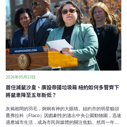
的畫面早已不是罕見現象，甚至逐漸被視為「習以為常」
的存在。根據多方估計，現今巴黎的老鼠數量可能高達約
400萬至600萬隻，巴黎市區人口約210萬，大都會區約
1200萬，有人開玩笑說：「巴黎一人可以養兩隻老鼠」。
2026年05月13日
首任滅鼠沙皇、廣設帝國垃圾箱 紐約如何多管齊下
將鼠患降至五年新低？
灰褐相間的羽毛，炯炯有神的大眼睛。紐約市的明星貓頭
鷹弗拉科（Flaco）因戲劇性的逃出中央公園動物園，迅速
適應城市生活，成為市民與媒體的關注焦點。然而一年