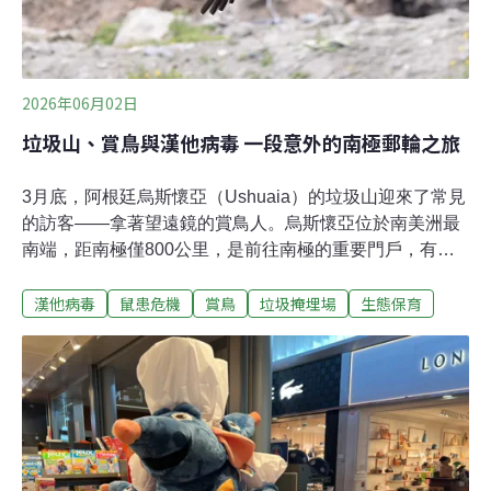
2026年06月02日
垃圾山、賞鳥與漢他病毒 一段意外的南極郵輪之旅
3月底，阿根廷烏斯懷亞（Ushuaia）的垃圾山迎來了常見
的訪客——拿著望遠鏡的賞鳥人。烏斯懷亞位於南美洲最
南端，距南極僅800公里，是前往南極的重要門戶，有
「世界盡頭」之稱。每年的10月到4月，賞鳥客更是絡繹
漢他病毒
鼠患危機
賞鳥
垃圾掩埋場
生態保育
不絕。他們最嚮往的地方之一，是城郊一處氣味刺鼻的垃
圾掩埋場。垃圾場的猛禽賞鳥客要找的鳥，叫做白喉巨隼
（White-throated Caracara）。牠有另一個名字：達爾文
巨隼（Darwin's Caracara）。1830年代，年輕的達爾文搭
乘小獵犬號遠航，在巴塔哥尼亞採集到這種猛禽的標本，
之後由英國鳥類學家古爾德（John Gould）鑑定命名。這
種巨隼帶著黑白分明的漂亮羽衣，卻喜歡出沒在垃圾場和
農耕地，和其他幾種巨隼一起翻找腐食，與猛禽的威嚴形