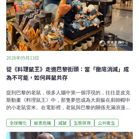
象形成反差。
2026年05月13日
從《料理鼠王》走進巴黎街頭：當「徹底消滅」成
為不可能，如何與鼠共存
提到巴黎的老鼠，很多人腦中第一個浮現的，往往是皮克
斯動畫《料理鼠王》中，那隻夢想成為大廚躲在廚師帽中
的小老鼠雷米。在電影裡，老鼠與巴黎的關係充滿浪漫與
童話色彩，但現實中的花都，鼠害卻是個古老且不斷升溫
全球暖化
鼠患危機
滅鼠
生態保育
公共衛生
的城市治理挑戰。不管是搭乘地鐵，在公園野餐，或是塞
納河畔散步，常有機會看到體型大小不一的老鼠在角落活
動，有時還能看見一整個家族。對許多巴黎人來說，這樣