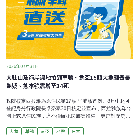
動資料。草鴞為台灣瀕臨絕種保育類野生動物，也是台灣
唯一在草地上築巢的貓頭鷹，族群數量稀少、行蹤隱密，
主要活動於低海拔開闊草生環境，並常利用白茅、甜根子
草及五節芒等高草植被築巢繁殖。過去多認為草鴞分布熱
區在台南、嘉義、高雄及屏東；1960年代大肚山台地曾有
草鴞的繁殖紀錄，顯示大肚山台地及周邊草生環境，可能
曾是草鴞的重要棲地之一。復育白茅草地營
2026年07月31日
大肚山及海岸濕地拍到草鴞、肯亞15頭大象離奇暴
斃疑、熊本強震增至34死
政院核定西拉雅為原住民第17族 平埔族首例、8月中起可
登記身分行政院長卓榮泰30日核定並宣布，西拉雅族為台
灣正式原住民族，這不僅確認民族集體權，更是對歷史正
義與憲法保障精神的具體實踐；接下來還有8族申請核
大象
草鴞
肯亞
地震
日本
定，請原民會持續審議，2027年原住民族相關預算也會增
加。（中央社報導）大肚山及海岸濕地拍到瀕危草鴞 相隔