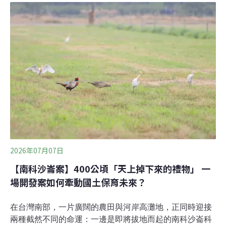
半世紀現蹤中部地區林業保育署台中分署近年在台中大肚
台地淺山及海岸濕地，營造友善棲地並架設相機監測，近
日成功拍攝到草鴞身影，更新中部活動範圍的紀錄，將續
推動復育，逐步串聯友善棲地。過去一般認為草鴞分布熱
區多位於台南、嘉義、高雄及屏東等南部地區，但歷史紀
錄顯示，1960年代大肚山台地曾有草鴞繁殖紀錄，顯示大
肚山台地及周邊草生環境，可能曾是草鴞的重要棲地之
一。（中央社報導）
2026年07月07日
【南科沙崙案】400公頃「天上掉下來的禮物」 一
場開發案如何牽動國土保育未來？
在台灣南部，一片廣闊的農田與河岸高灘地，正同時迎接
兩種截然不同的命運：一邊是即將拔地而起的南科沙崙科