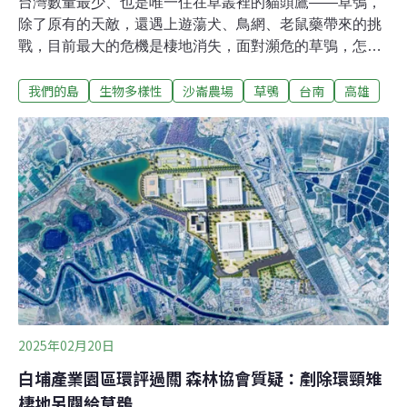
台灣數量最少、也是唯一住在草叢裡的貓頭鷹——草鴞，
除了原有的天敵，還遇上遊蕩犬、鳥網、老鼠藥帶來的挑
戰，目前最大的危機是棲地消失，面對瀕危的草鴞，怎麼
幫牠們保住生存機會？「早期這麼多的剪報，其實牠最常
我們的島
生物多樣性
沙崙農場
草鴞
台南
高雄
出現的名字叫做怪鳥。」嘉義大學生物資源學系助理教授
蔡若詩說，早期的剪報透露牠們的獨特與稀有。雙腿修
長、臉龐像是切了一半的蘋果，台灣的東方草鴞是特有亞
種，族群數量比黑面琵鷺、黑鳶還要少，是台灣的貓頭鷹
中，唯一列為瀕臨絕種的一級保育類的動物。草鴞原本數
量就很少，現在更少，想看見牠們非常困難。屏東科技大
學團隊在牠們可能活動的地點設立棲架，透過自動相機，
紀錄著草鴞日常。屏科大野保所助理教授洪孝宇說明，草
鴞一次可以下五到六顆蛋，一年能生兩次。繁殖期，鳥巢
就築在草叢裡，而且偏好白茅草。繁殖季從九月到隔年四
月，牠們的巢，直徑大約有一公尺，母鳥大部分時間守在
巢裡保護寶寶，公鳥負責外出打獵、帶食物回來。A78中
2025年02月20日
白埔產業園區環評過關 森林協會質疑：剷除環頸雉
棲地另闢給草鴞