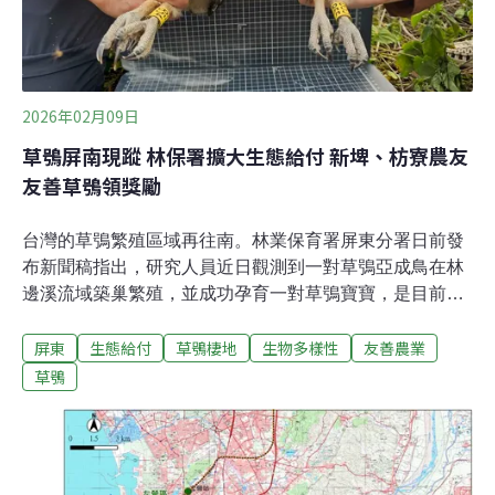
去年總營業額51.2%（2.97兆元），其次為竹科
29.3%（1.7兆）、中科19.5%（1.13兆）。南科管理局表
示，因應高科技廠需求暢旺，管理局也開始推展南科沙崙
園區（南科
2026年02月09日
草鴞屏南現蹤 林保署擴大生態給付 新埤、枋寮農友
友善草鴞領獎勵
台灣的草鴞繁殖區域再往南。林業保育署屏東分署日前發
布新聞稿指出，研究人員近日觀測到一對草鴞亞成鳥在林
邊溪流域築巢繁殖，並成功孕育一對草鴞寶寶，是目前已
知台灣最南的繁殖觀測案例。屏東分署也宣布將啟動新
屏東
生態給付
草鴞棲地
生物多樣性
友善農業
埤、枋寮地區的草鴞生態服務給付。林邊溪流域發現草鴞
繁殖 棲地不佳但成功育雛林保署委託屏科大野保所助理教
草鴞
授洪孝宇執行草鴞保育工作，長期追蹤草鴞族群動態。洪
孝宇受訪指出，過去觀測的草鴞主要出現在高屏溪流域，
去（2025）年在林邊溪發現草鴞族群，推測很可能是過去
就有，只是沒有觀測到。研究團隊追蹤後發現草鴞築巢繁