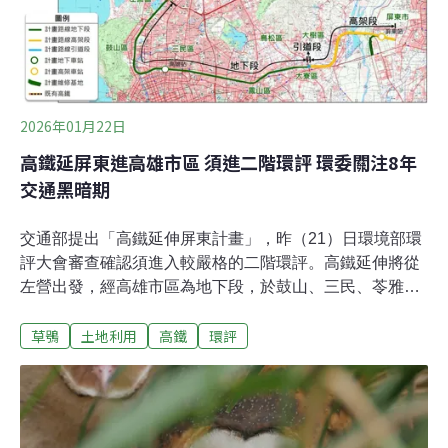
殖，因此架設自動相機遠端監測，完整記錄了這對幼鳥成
長的珍貴影像。在林邊溪中游一帶，草鴞繁殖巢位的草生
地是覆滿外來種香澤蘭，夾雜零星白茅的環境，跟在高屏
溪流域發現以白茅為主的草生地不同，但仍成功孵育了兩
隻幼鳥，成功離巢。洪孝宇說，林邊溪的草鴞繁殖表現明
2026年01月22日
顯較差 。一般草鴞巢位會有3～5顆蛋，但是這
高鐵延屏東進高雄市區 須進二階環評 環委關注8年
交通黑暗期
交通部提出「高鐵延伸屏東計畫」，昨（21）日環境部環
評大會審查確認須進入較嚴格的二階環評。高鐵延伸將從
左營出發，經高雄市區為地下段，於鼓山、三民、苓雅、
鳳山等區開挖隧道，往東連接屏東市。工程長達8年多，
草鴞
土地利用
高鐵
環評
環委憂心影響交通、空品，也質疑路線與台鐵、快速道路
重疊、缺乏必要性，要求鐵道局納入範疇界定進一步評
估。高鐵延伸屏東 施工期8.8年環境部昨日召開第44次環
評大會，審查交通部鐵道局提出的「高鐵延伸屏東計畫
（沿台鐵路廊經高雄車站方案）」。鐵道局早在2022年就