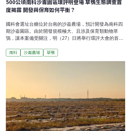
500公頃南科沙崙園區環評明登場 草鴞生態調查首
度揭露 開發與保育如何平衡？
國科會選址台糖位於台南的沙崙農場，預計開發為南科四
期沙崙園區。由於開發規模極大、且涉及保育類動物草
鴞，讓本案備受關注，明（27）日將舉行環評大會的首次
審查。環說書透露了哪些資訊？民間團體又有什麼看法？
南科
沙崙農場
草鴞
《環境資訊中心》整理本案用水、用電、生態等資訊、採
訪在地團體，為讀者更新沙崙開發案的最新進度。500公
頃南科沙崙園區 大幅增加南部水電壓力為滿足半導體先進
製程需求，國科會選址台南高鐵站東側的台糖沙崙農場，
預計開發南科沙崙園區（俗稱南科四期），台積電為本案
主要潛在廠商。沙崙園區總開發面積506.97公頃，法定須
進入較嚴謹的二階環評審查，區內約有近一半（47%）現
為農耕地，種植西瓜、鳳梨、木瓜、牧草等，另有大片台
糖造林地。南科局在環說書中指出，園區用水量為32.4萬
CMD，終期用電為2.6GW，園區除了由台水第六區管理處
供水，也會協調南市府、水利署、國土署規劃再生水、海
淡水開發，增加的用電部分，未