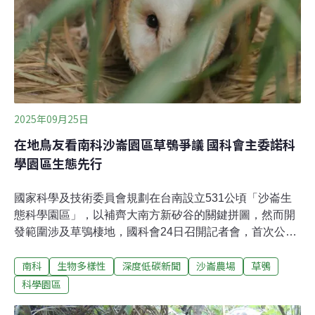
提出「高鐵延伸屏東計畫」，並完成範疇界定、進入專案
小組實質審查。當時路線從左營出發，往東沿著後勁溪、
獅龍溪進入鳥松區，再跨越高屏溪進入屏東市六塊厝。鐵
道局表示，考量經過後勁溪路廊及石化廠區有公安疑慮，
因此決定採高雄市區方案。
2025年09月25日
在地鳥友看南科沙崙園區草鴞爭議 國科會主委諾科
學園區生態先行
國家科學及技術委員會規劃在台南設立531公頃「沙崙生
態科學園區」，以補齊大南方新矽谷的關鍵拼圖，然而開
發範圍涉及草鴞棲地，國科會24日召開記者會，首次公布
綠地規劃。民間保育團體也發聲明回應。國科會表示，沙
南科
生物多樣性
深度低碳新聞
沙崙農場
草鴞
崙生態科學園區將保留175公頃「草、綠、水」空間，占
園區面積1/3以上，並作異地補償，認養二仁溪高灘地18公
科學園區
頃棲地，國科會主委吳誠文承諾「絕對是生態先行」。不