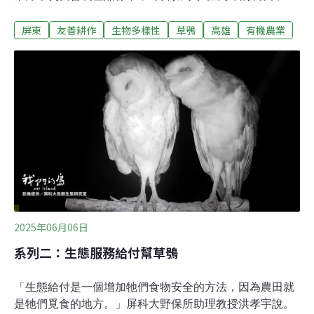
們共同承諾，友善耕種、不使用殺草劑、草生栽培、架棲
屏東
友善耕作
生物多樣性
草鴞
高雄
有機農業
架協助監測，並承諾不餵養遊蕩犬、放養家犬，避免影響
草鴞棲息。這些農地生產出來的物產，也將與高雄翰品酒
店、GIEN JIA、美蔬齋、龜時間goöod time等四家綠色餐
飲指南餐廳合作，外食也能吃出保育態度。帶著知識、理
解踏入農業 種出自然共生農產品林業保育署屏東分署自從
2021年和高雄市、屏東縣政府合作東方草鴞「生態服務給
付」，至今，超過百位農友、百公頃田區都是加入。分署
長楊瑞芬表示，要達成生態給付標準實屬不易；如今，幾
位農民仍願意在此基礎上，承諾不餵養遊蕩犬、放養家
犬，取得草鴞友善農產品標章。這也是繼石虎、諸羅樹蛙
後，第三個以野生動物保育為目的的標章制度。加入標章
制度的農友，打破過去認為
2025年06月06日
系列二：生態服務給付幫草鴞
「生態給付是一個增加牠們食物安全的方法，因為農田就
是牠們覓食的地方。」屏科大野保所助理教授洪孝宇說。