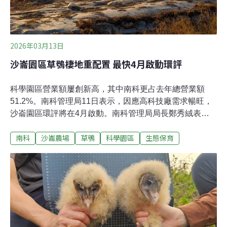
2026年03月13日
沙崙園區草鴞棲地重配置 最快4月啟動環評
科學園區營業額屢創新高，其中南科更占去年總營業額
51.2%。南科管理局11日表示，因應高科技廠需求暢旺，
沙崙園區環評將在4月啟動。南科管理局局長鄭秀絨表
示，為了在環評前先討論重大議題，南科已導入創新的社
南科
沙崙農場
草鴞
科學園區
生態保育
會溝通機制，與在地團體及專家溝通，也重新設計了廠區
及棲地保育配置。「經濟大動脈」科學園區產值南科逾半
4月將啟動沙崙園區環評國科會11日召開2025年科學園區
營運記者會，主委吳誠文表示，去（2025）年全國GDP約
28.7兆元，其中光是科學園區的營業額就高達5.8兆元，占
比超過20%，顯示科學園區正扮演「國家經濟的大動
脈」；而積體電路產業占比更達83%，為園區六大產業中
最高。各園區中，南科產值大幅成長逾3成，占三大園區