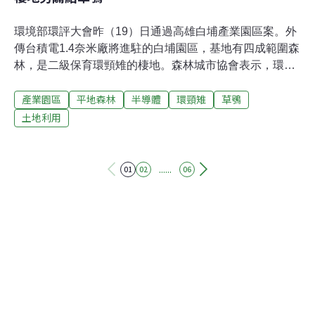
環境部環評大會昨（19）日通過高雄白埔產業園區案。外
傳台積電1.4奈米廠將進駐的白埔園區，基地有四成範圍森
林，是二級保育環頸雉的棲地。森林城市協會表示，環頸
雉不會飛，移除森林再種植他處，等於葬送瀕危鳥類，呼
產業園區
平地森林
半導體
環頸雉
草鴞
籲高市府縮小滯洪池面積，以減少森林破壞。環評大會最
終決議通過審查，但要求高市府調整滯洪池位置及形狀，
土地利用
以保留原來林相。白埔園區森林為環頸雉棲地 市府欲砍樹
給草鴞「鳩佔鵲巢」為滿足半導體業設廠需求，行政院
2021年發布計畫，要建立以高雄為核心的「南部半導體S
......
01
02
06
廊帶」（S廊帶）。環境部昨日辦理第27次環評大會，審
查位於高雄岡山及橋頭交界處，屬S廊帶的「白埔產業園
區」。該園區由高市府經發局規劃，總面積88.73公頃，現
況為台糖白埔農場。白埔產業園區包含36公頃台糖平地造
林地，種植2萬6602棵喬木。高市府原先預計移除所有樹
木，後經環委建議，決定採不同方式移植或補植。高市府
說明，部分樹木將原地保留，