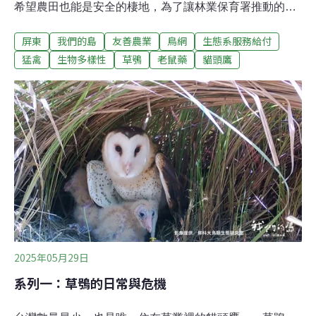
希望農田也能是安全的棲地，為了讓林業保育署推動的草
鴞生態服務給付計畫，在2021年上路。參與的農友，守護
屏東
我們的島
友善農業
鳥網
生態系服務給付
草鴞的安全與田間豐富的生態，也為消費者提供安心的作
物，為草鴞保育增加一絲希望。台灣的貓頭鷹大多是森林
猛禽
生物多樣性
草鴞
老鼠藥
貓頭鷹
性的，唯獨草鴞住在草叢裡。相對來說，低海拔的草生環
境變動劇烈，經常因為開發、火燒、外來種植物入侵等問
題消失。棲地大幅減少，原本數量就不多的草鴞，陷入危
機，被列為一級保育類動物。設棲架為找回猛禽 意外成為
草鴞生態監測利器心型的蘋果臉，烏黑的大眼睛，草鴞外
型讓人過目不忘，牠們會在棲架上打瞌睡、抓到老鼠也會
帶到棲架上吃，遇到下雨天會靜靜站在棲架上淋雨，繁殖
季還會一起站在棲架上放閃。這些行為都是因為有了棲
架，才能親眼目睹。牠們主要在草生地活動，夜晚也會到
農田環境覓食，因而面臨鼠藥毒害、中鳥網等危機。
2025年05月29日
系列一：草鴞的日常與危機