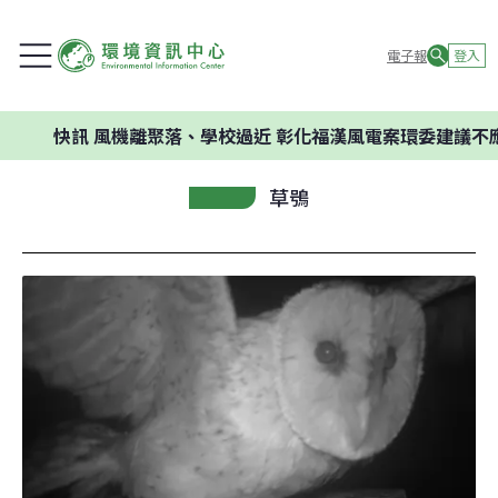
電子報
登入
快訊
風機離聚落、學校過近 彰化福漢風電案環委建議不應開發
草鴞