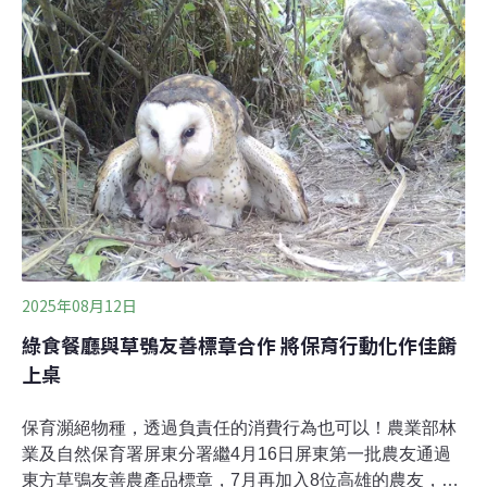
過，在地資深鳥友認為，依照過往開發經驗，「草、綠、
水」空間多半是公園、綠地和滯洪池，並非草鴞所適應的
環境，還有棲地破碎的風險。國科會主委吳誠文：發展科
學園區絕對是生態先行沙崙生態科學園區（南科沙崙園
區）往北銜接嘉義、台南園區，往南連接高雄、橋頭、楠
梓、屏東等園區，是政府發展高科技產業「大南方新矽
谷」的關鍵拼圖。國科會昨（24）日舉辦科學園區2025年
上半年營運記者會，國科會說明，科學園區審議會今年7
月通過審查沙崙生態科學園區，目前報請
2025年08月12日
綠食餐廳與草鴞友善標章合作 將保育行動化作佳餚
上桌
保育瀕絕物種，透過負責任的消費行為也可以！農業部林
業及自然保育署屏東分署繼4月16日屏東第一批農友通過
東方草鴞友善農產品標章，7月再加入8位高雄的農友，他