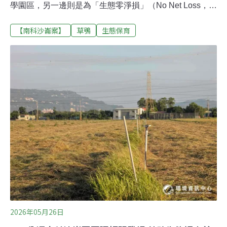
學園區，另一邊則是為「生態零淨損」（No Net Loss，
NNL）而被嚴格保護的補償地。南科沙崙是台灣首次嘗試
【南科沙崙案】
草鴞
生態保育
以「生態零淨損」規劃設計的大型開發案，透過區外找地
補償生態，並精算所需的棲地面積。目前盤點出中洲、港
墘、深坑子農場，以及二仁溪沿岸高灘地，總計400公
頃。行政院顧問李孟諺今年5月受訪時指出，這些是與園
區「綁定」的土地，承諾不會開發，只做棲地營造。沙崙
園區開發，改變的不只是基地上長出全新的科學園區，周
邊的補償地和私有農地，也將隨著保育經營措施的進入，
呈現截然不同的面貌。如何確保是真正的生態貢獻，而不
是開發利益的包裝？沙崙及周邊台糖農場範圍，本為農業
部林業及自然保育署國土生態綠網「南嘉南平原草生地保
育軸帶」，關注物種包括草鴞、環頸雉、台灣野兔等。5
月底，南科沙崙開發案環評審查中，台灣蠻
2026年05月26日