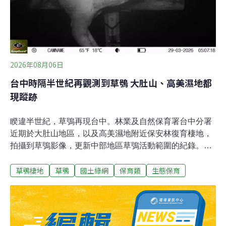
2026年08月06日
台中時隔半世紀再觀測到草鴞 大肚山、高美濕地都
現蹤跡
睽違半世紀，草鴞再現台中。林業及自然保育署台中分署
近期於大肚山地區，以及高美濕地附近保安林復育棲地，
拍攝到草鴞影像，更新中部地區草鴞活動範圍的紀錄。草
鴞60年後再現台中據林保署台中分署新聞稿，2024年台中
草鴞棲地
草鴞
國土綠網
保育類
生態保育
分署辦理大肚台地淺山保育軸帶的物種盤點調查時，驚喜
收錄到草鴞的鳴聲，因此今（2026）年進一步擴大調查範
圍，針對大安溪、大甲溪、烏溪與大肚山台地等潛力地
點，透過自動相機、聲音監測及棲地現況盤點等方式進行
調查，並成功拍攝到草鴞身影，逐步建立台中地區草鴞活