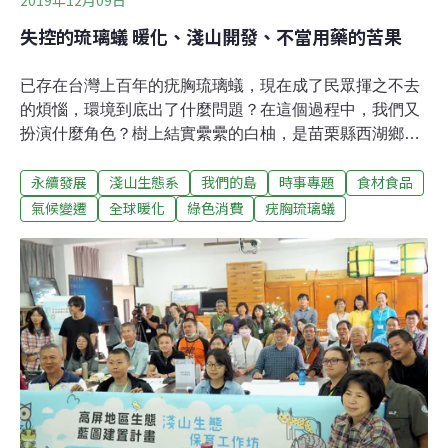
失控的琉璃蟻 暖化、淺山開發、不當用藥的苦果
已存在台灣上百年的疣胸琉璃蟻，現在成了民眾揮之不去
的煩惱，環境到底出了什麼問題？在這個過程中，我們又
扮演什麼角色？樹上結實纍纍的白柚，是苗栗縣西湖鄉的
重要農產品，不過近年來，西湖柚農在田間農忙、採收
永續發展
淺山生態系
我們的島
時事專題
食材食品
時，都會遇到一種黑色的琉璃蟻，只要一驚擾牠們，就會
開始狂奔猛竄，甚至爬到農民身上，影響工作進度，夏天
氣候變遷
全球暖化
綠色消費
疣胸琉璃蟻
時數量尤其驚人。不只柚子園，其他農田、住家也都有琉
璃蟻的蹤跡，牠們直接入侵家中，居民每天都要花很多時
間處理。新竹市高峰里鄰近山區，這兩年，門窗的縫隙、
電箱、監視器，都成了琉璃蟻的築巢地點。這種名為疣胸
琉璃蟻的物種，主要分布在中南部，海拔500公尺以下的
淺山地區，百年前台灣就有相關紀錄的本土蟻種，樹棲型
的琉璃蟻，喜歡在樹葉背面、落葉堆和各種隙縫間築巢，
多蟻后的特性，讓牠們可以迅速擴展族群。七、八年前，
琉璃蟻開始在嘉義、南投、台南等零星鄉造成蟻害，之後
便逐步擴散，現在北至新竹市都有牠們的蹤跡。長期研究