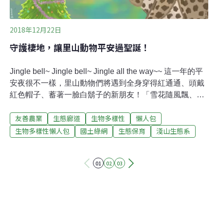
2018年12月22日
守護棲地，讓里山動物平安過聖誕！
Jingle bell~ Jingle bell~ Jingle all the way~~ 這一年的平
安夜很不一樣，里山動物們將遇到全身穿得紅通通、頭戴
紅色帽子、蓄著一臉白鬍子的新朋友！「雪花隨風飄、花
鹿在奔跑，聖誕老公公，駕著美麗雪橇～ 經過了原野，渡
友善農業
生態廊道
生物多樣性
懶人包
過了小橋...」途經麥寮工業區上空，一陣霧霾撲面而來，
不習慣空氣污染的聖誕老公公與馴鹿，一不小心摔落到草
生物多樣性懶人包
國土綠網
生態保育
淺山生態系
叢中。六輕2.5萬筆污染超標紀錄消失 環團批：應擴大監
測 落實管制「這是哪裡？」聖誕老公公忍著疼痛，發現身
01
02
03
邊圍繞著好多可愛的里山動物們，原來是掉到台灣島的淺
山地區呀！明天就是聖誕節，若來不及將禮物送達人家就
糟糕了！聖誕老公公商請熟悉各種淺山路線的里山動物們
幫忙分送禮物，並且願意以實現一個心願，報答里山動物
們。動作飛快的鳳頭蒼鷹，一「鷹」當先，瞬間就看到目