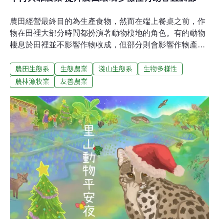
農田經營最終目的為生產食物，然而在端上餐桌之前，作
物在田裡大部分時間都扮演著動物棲地的角色。有的動物
棲息於田裡並不影響作物收成，但部分則會影響作物產量
和品質，這些正是人類眼中的害蟲。而減少害蟲的方法，
農田生態系
生態農業
淺山生態系
生物多樣性
除了靠人為施用質材防除之外，最重要的是靠自然界中的
天敵幫忙，藉由捕食或寄生達到生物防治效果，然而生物
農林漁牧業
友善農業
防治在每個田區發揮的效果不盡相同，最關鍵的原因就是
農田本身的環境。農田棲地環境 影響生物防治成效花蓮區
農業改良場曾經在60公頃的有機專區內進行試驗，選擇一
塊一分地的甘藍田區，中間撒了一畦萬壽菊花籽，當萬壽
菊開花時，吸引了大量的食蚜蠅前來，連帶地也吃掉了周
邊甘藍上的蚜蟲，當時隨處可見甘藍葉上棲息著食蚜蠅的
幼蟲和蛹；然而將同樣的手法，換到另一塊周遭圍繞慣行
操作的田區，萬壽菊開花後卻乏蟲問津。可見，當長期不
用化學物質的環境中建立起各式各樣的生物族群時，只要
給予適當的條件，便可以迅速地聚集、繁殖。而在另