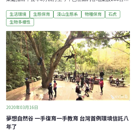
機，回收188台，初步調查發現，大部分鄉鎮都有石虎的
生活環境
生態保育
淺山生態系
物種保育
石虎
目擊紀錄。農業處指出，此次調查計畫共架設200台自動
照相機，在188台已判釋相機中，72台有石虎紀錄，總偵
生物多樣性
測率目前為 38%，若以各鄉鎮來看，苗栗市75%、苑裡鎮
67%、銅鑼鄉64%有較高的偵測率，竹南鎮與泰安鄉目前
尚未有目擊紀錄。
2020年03月16日
夢想自然谷 一手復育一手教育 台灣首例環境信託八
年了