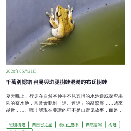
為提升在地民眾與觀光客對守護紫斑蝶意識，7-ELEVEN
將有魚門市改造成本土首家生物多樣性示範超商「紫斑蝶
友善門市」，透過門市生態布置、設置友善紫斑蝶桌貼與
海報等作法守護在地物種，傳遞「防止路殺」的保育觀
念。具體回應聯合國永續指標「SDG15陸域生態」，落實
生物多樣性。7-E
2020年05月31日
千萬別認錯 容易與斑腿樹蛙混淆的布氏樹蛙
夏天晚上，行走在自然谷伸手不見五指的水池邊或探查果
園的蓄水池，常常會聽到「達、達達」的敲擊聲……越來
越近……。嘿！我現在要講的可不是山野鬼故事，而是本
週的自然谷之星的介紹。這聲音不是鬼魅的低語，而是夏
斑腿樹蛙
自然谷之星
淺山生態系
自然書寫
樹蛙
夜小精靈「布氏樹蛙」的求偶叫聲。布氏樹蛙是普遍分佈