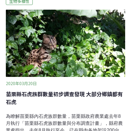
於台灣淺山環境的蛙種，雖然平時居住樹上較難發現，不
生物多樣性
過在熱情奔放的夏天，牠們會聚集在水池邊的植物上面或
是有遮蔽物的地上勤奮高歌，以爭取雌蛙的青睞。夜間池
邊達達的敲桌聲，伴著面天樹蛙「滴滴滴」哨音和拉都希
氏赤蛙、貢德氏赤蛙、黑眶蟾蜍……等蛙族們的鳴唱，交
織出一曲自然的交響樂。在林間停下腳步靜靜聆聽，伴著
微溼的林間涼風，這可是夏天特別限定的享受呢！相較於
人類的享受，對布氏樹蛙來說可沒有那麼悠閒，在雄多雌
少的狀況下，此時每個水池及溪溝都是一級戰區，往往在
雌蛙現蹤時，雄蛙都要蜂踴而上，你推我擠地想辦法搶到
交配最佳位置。好在牠們可以接受一妻多夫的現象。在產
2020年03月20日
苗栗縣石虎族群數量初步調查發現 大部分鄉鎮都有
石虎
為瞭解苗栗縣內石虎族群數量，苗栗縣政府農業處去年8
月執行「苗栗縣石虎族群數量與分布調查計畫」，縣府農
業處指出，去年8月執行至今，已在縣內各地架設200台相