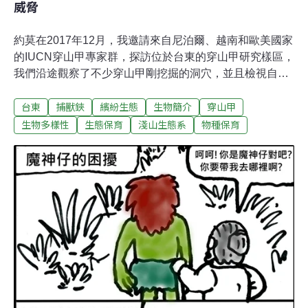
威脅
約莫在2017年12月，我邀請來自尼泊爾、越南和歐美國家
的IUCN穿山甲專家群，探訪位於台東的穿山甲研究樣區，
我們沿途觀察了不少穿山甲剛挖掘的洞穴，並且檢視自動
相機的拍攝畫面，自動相機也如意料中拍到幾隻穿山甲活
台東
捕獸鋏
繽紛生態
生物簡介
穿山甲
動的影像。同行的外國友人對於能如此輕易地發現穿山甲
痕跡，無不嘖嘖稱奇。其實對大部分野外研究人員來說，
生物多樣性
生態保育
淺山生態系
物種保育
在台灣淺山地區遇見穿山甲洞穴是稀鬆平常的事情；我相
信對大多數台灣民眾來說，穿山甲似乎也不是千年一遇的
神祕物種。全球的穿山甲族群趨勢與保育研究挑戰當我跟
這些專家群介紹完一個位於「民宅隔壁」的穿山甲育幼洞
穴後，大夥們終於按捺不住地提問：「為什麼在台灣還有
不少穿山甲？而且還可以離人類活動地點這麼近？」外國
友人的提問是可以理解的，因為在全世界分布有穿山甲的
國家，過去10~20年間普遍遭受大量的非法獵捕，以滿足
廣大的華人市場藥用和肉用需求。據估計，這段期間至少
有100~150萬隻穿山甲捕獲量，從