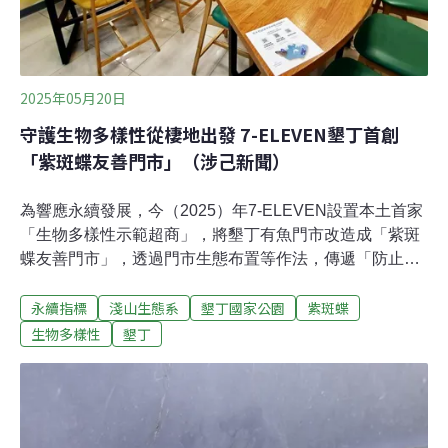
2025年05月20日
守護生物多樣性從棲地出發 7-ELEVEN墾丁首創
「紫斑蝶友善門市」（涉己新聞）
為響應永續發展，今（2025）年7-ELEVEN設置本土首家
「生物多樣性示範超商」，將墾丁有魚門市改造成「紫斑
蝶友善門市」，透過門市生態布置等作法，傳遞「防止路
殺」的保育觀念，提升在地民眾與觀光客守護紫斑蝶的意
永續指標
淺山生態系
墾丁國家公園
紫斑蝶
識。宣導友善紫斑蝶 台灣首間生物多樣性示範超商在墾丁
7-ELEVEN發佈新聞稿指出，根據台灣紫斑蝶生態保育協
生物多樣性
墾丁
會資料，台灣紫斑蝶為墾丁地區關注物種，每年5、6月為
遷徙高峰，每分鐘會有逾千隻紫斑蝶飛越馬路，若不加以
保護，恐會導致路殺發生。而經過專業團隊的盤點，7-
ELEVEN於墾丁的「有魚門市」就在紫斑蝶飛越路徑中。