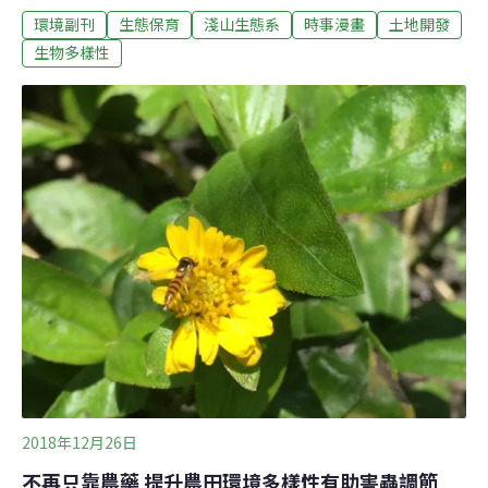
環境副刊
生態保育
淺山生態系
時事漫畫
土地開發
多久再去就已經因為開發而變了樣。 有時就不禁想到：如
果真的有魔神仔，在淺山碰到這種地貌常常改變的情形，
生物多樣性
會不會連自己都迷路了呢？
2018年12月26日
不再只靠農藥 提升農田環境多樣性有助害蟲調節