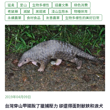
猛禽
里山
生物多樣性
插畫文集
綠色消費
鼠！「前陣子看到黑翅鳶在稻田上空振翅懸停，這是牠們
覓食時尋找地面獵物的習性。」潘怡如說，觀察到猛禽很
老鼠藥
滅鼠
黑翅鳶
淺山生態系
物種保育
興奮，這塊租來進行友善耕作的農地，又多了一種野生動
永續農業
食材食品
友善農業
生物多樣性的美好日常
物的眷顧。黑翅鳶是二級保育類物種，也是台灣平原普遍
分布的猛禽。在田間架起棲架不僅可觀察生態，「希望黑
翅鳶好好幫我們多抓點老鼠，讓今年的稻米少損失一
點。」這塊田為五溝水保有一片小小的稻田生態系。因為
友善耕作，吸引許多生物造訪。在我們的注視下，幾隻紅
冠水雞就在田埂上，逛大街般扭著屁股步入水田中。不
過，因為不施藥，田裡的老鼠也顯得有些張狂。四月曬田
過後，老鼠開始進入農地挖田埂、鑽地洞，造成水田漏
水，剛拔高壯碩的稻梗也成了牠們口中鮮嫩的食物。一般
農民這時
2019年04月09日
台灣穿山甲擺脫了獵捕壓力 卻還得面對獸鋏和浪犬