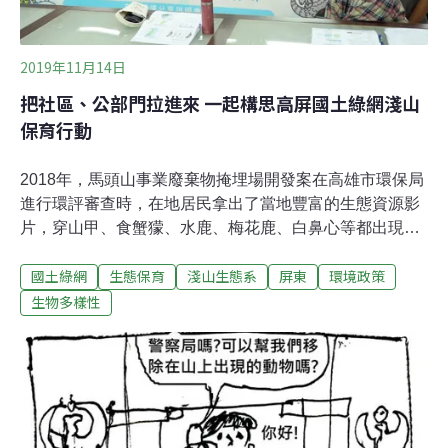
2019年11月14日
把社區、公部門拉進來 一起構思高屏國土綠網淺山
保育行動
2018年，馬頭山事業廢棄物掩埋場開發案在高雄市環保局
進行環評審查時，在地居民拿出了當地豐富的生態資源影
片，穿山甲、食蟹獴、水鹿、梅花鹿、白鼻心等都出現
了。這些由居民調查的資料，打破過往專家學者一致認為
國土綠網
生態保育
淺山生態系
屏東
環境政策
的泥岩惡地生態資源匱乏，證實了馬頭山這片特殊地景，
有完整的植物生態系和哺乳類動物，不僅有別於其他泥岩
生物多樣性
地形，因為山林間的蓄水功能，使得許多生態匯集於此，
成為重要的生態廊道。馬頭山開發案爭議在今年初高雄市
府宣布停止後畫下句點。原本為守護家園、參與抗爭而組
成的自救會，轉型成立地方非營利組織「馬頭山自然人文
協會」，從土地出發，致力於自然生態、傳統文化的保護
和推廣，為家鄉的環境永續而努力。抗爭結束 馬頭山自救