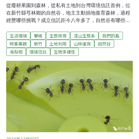
從廢耕果園到森林，從私有土地到台灣環境信託首例，位
在新竹縣芎林鄉的自然谷，地主主動捐地復育森林，過程
經歷哪些挑戰？成立信託距今八年多了，自然谷有哪些變
化？沿著昔日的農路漫步，尋找自然谷的住戶，這裡每個
生活環境
攀樹
生態保育
淺山生態系
我們的島
月舉辦免費導覽活動，帶民眾領會低海拔森林的奧妙。
2007年，因為守護環境的共同夢想，六位荒野保護協會的
時事專題
新竹
土地利用
山林復育
自然谷
夥伴集資買下土地，當時是廢耕20多年的柑橘園，2008年
海梨柑
環境信託
生物多樣性
其中三位因為金融海嘯撤資離開，2011年，三位地主決定
將土地進行環境信託，簽訂三年契約，委託荒野保護協會
管理， 2014年契約到期後，地主決定改由台灣環境資訊協
會管理。所謂的信託，是受信託法保護的財產管理制度，
委託人將財產權委託後，受託人必須遵守契約內容進行管
理，如果受益人是不特定對象，就屬於公益信託。環境信
託就是公益信託的一種。
2019年12月09日