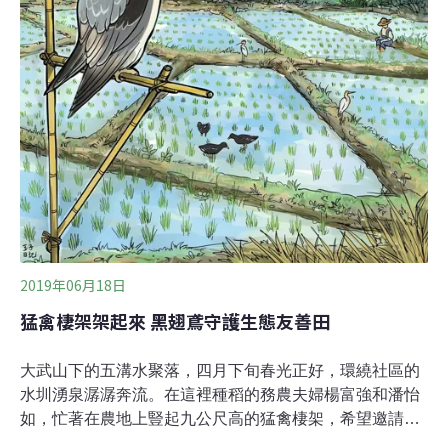
2019年06月18日
猛禽棲架架起來 黑翅鳶守護生態友善田
大武山下的五溝水聚落，四月下旬春光正好，環繞社區的
水圳湧泉潺潺奔流。在這裡種稻的務農夫婦楊富強和潘怡
如，忙著在農地上豎起九公尺高的猛禽棲架，希望邀請平
原上的黑翅鳶來休息停棲，幫忙抓捕田裡鑿洞又吃稻的老