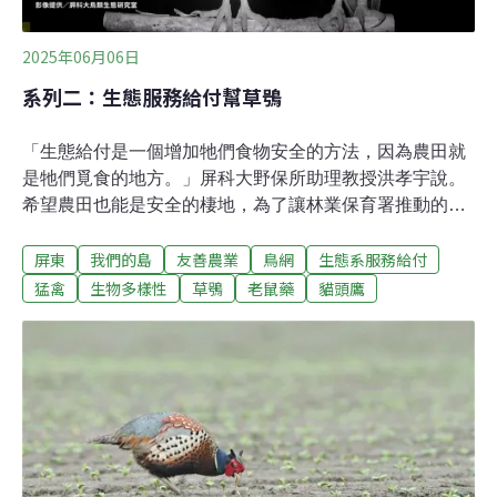
2025年06月06日
系列二：生態服務給付幫草鴞
「生態給付是一個增加牠們食物安全的方法，因為農田就
是牠們覓食的地方。」屏科大野保所助理教授洪孝宇說。
希望農田也能是安全的棲地，為了讓林業保育署推動的草
鴞生態服務給付計畫，在2021年上路。參與的農友，守護
屏東
我們的島
友善農業
鳥網
生態系服務給付
草鴞的安全與田間豐富的生態，也為消費者提供安心的作
物，為草鴞保育增加一絲希望。台灣的貓頭鷹大多是森林
猛禽
生物多樣性
草鴞
老鼠藥
貓頭鷹
性的，唯獨草鴞住在草叢裡。相對來說，低海拔的草生環
境變動劇烈，經常因為開發、火燒、外來種植物入侵等問
題消失。棲地大幅減少，原本數量就不多的草鴞，陷入危
機，被列為一級保育類動物。設棲架為找回猛禽 意外成為
草鴞生態監測利器心型的蘋果臉，烏黑的大眼睛，草鴞外
型讓人過目不忘，牠們會在棲架上打瞌睡、抓到老鼠也會
帶到棲架上吃，遇到下雨天會靜靜站在棲架上淋雨，繁殖