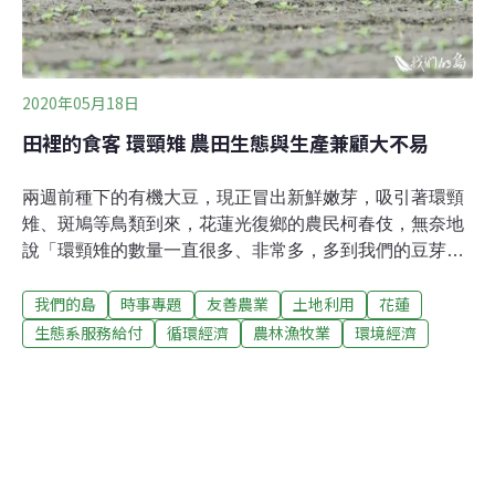
季還會一起站在棲架上放閃。這些行為都是因為有了棲
架，才能親眼目睹。牠們主要在草生地活動，夜晚也會到
農田環境覓食，因而面臨鼠藥毒害、中鳥網等危機。
2020年05月18日
田裡的食客 環頸雉 農田生態與生產兼顧大不易
兩週前種下的有機大豆，現正冒出新鮮嫩芽，吸引著環頸
雉、斑鳩等鳥類到來，花蓮光復鄉的農民柯春伎，無奈地
說「環頸雉的數量一直很多、非常多，多到我們的豆芽剛
冒出來都會被吃掉。」每天早晨柯春伎都會帶著小狗一起
我們的島
時事專題
友善農業
土地利用
花蓮
巡田，想在田間產生一些嚇阻效果。人狗在田間走，反而
常被環頸雉，突然一個飛衝出來嚇一大跳。不過柯春伎仍
生態系服務給付
循環經濟
農林漁牧業
環境經濟
希望維持生態與生產的良好關係，思考不會傷害到動物為
第一優先，堅持友善環境的農作行為。另一邊東華大學校
園裡，人與鳥的關係有很大的不同。環境學院楊懿如老師
的實驗室裡，大學部學生自組賞鳥社團，對環頸雉在校園
中的分布與行為做紀錄。楊懿如表示：「我們都很想知
道，環頸雉是如何適應學校有狗又有人的生活」。校園中