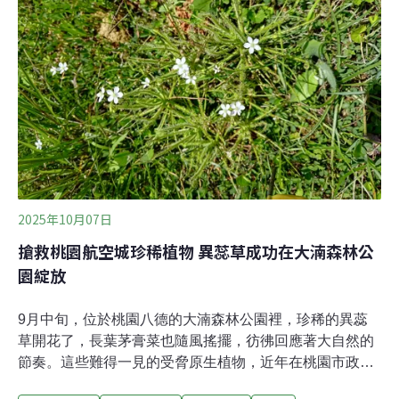
已瀕危。其中，在艾爾半島（Eyre Peninsula）的亞種僅
剩750隻，分布在11個分散的棲地，威爾斯灣（Whalers
Way）是關鍵地點。因此，澳洲2024年批准「南方發射」
（Southern Launch）在威爾斯灣建造永久火箭發射基地
時，保育人士十分擔憂。南方鶓鷯鶯生活在石楠地
（heathlands），擅長在茂密低矮
2025年10月07日
搶救桃園航空城珍稀植物 異蕊草成功在大湳森林公
園綻放
9月中旬，位於桃園八德的大湳森林公園裡，珍稀的異蕊
草開花了，長葉茅膏菜也隨風搖擺，彷彿回應著大自然的
節奏。這些難得一見的受脅原生植物，近年在桃園市政府
與農業部林業試驗所合作下，得與市民為伴。桃園航空城