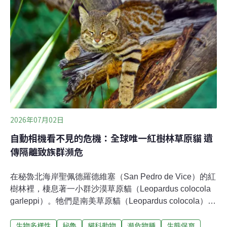
於極危（Critically Endangered, CR）級，主因是人類迫
害、棲地不斷縮小而面臨生存危機。以前人類曾把這些歐
洲野貓視為「有害動物」，牠們因捕食家禽而遭獵殺，也
有人把獵捕牠們當成娛樂。近年來，牠們還會跟家貓雜交
繁殖。歐洲野貓的分布範圍相當分散，整體族群數量缺乏
完善的統計分析。因此，牠們的族群究竟是在慢慢復甦，
還是持續下滑，科學界至今都沒有明確答案。全球30多種
小型野貓都面臨同樣的問題，長期備受忽略，研究資源和
保育經費一直受限。至少捷克還有一絲希望。今
2026年07月02日
自動相機看不見的危機：全球唯一紅樹林草原貓 遺
傳隔離致族群瀕危
在秘魯北海岸聖佩德羅德維塞（San Pedro de Vice）的紅
樹林裡，棲息著一小群沙漠草原貓（Leopardus colocola
garleppi）。牠們是南美草原貓（Leopardus colocola）的
亞種，在紅樹林裡適應良好，但數量稀少，族群受到隔
生物多樣性
秘魯
貓科動物
瀕危物種
生態保育
離。因此，保育人士從10幾年前就開始保護牠們。「這個