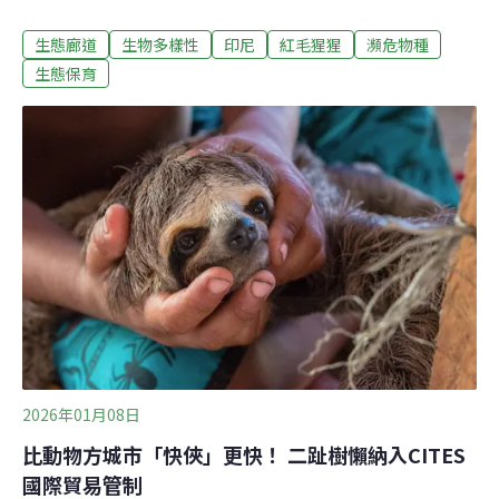
彷彿在表達「這沒什麼難的」，接著流暢地抵達另一端的
生態廊道
生物多樣性
印尼
紅毛猩猩
瀕危物種
森林。為了這畫面，保育人士等了整整兩年。幾乎都待在
樹冠層的瀕危物種紅毛猩猩曾廣泛分布在南亞，如今已極
生態保育
度瀕危，僅存於蘇門答臘和婆羅洲。紅毛猩猩共分三種，
婆羅洲猩猩（Pongo pygmaeus）剩10萬多隻、蘇門答臘
猩猩（Pongo abelii）少於1萬4000隻，而塔巴努里猩猩
（Pongo tapanuliensis）僅剩800隻。牠們是樹棲動物，
九成以上的時間都待在森林樹冠層，熟知各條在森林間擺
盪穿梭的路線。然而，人們為了種植高價值的經濟作物，
大量砍伐雨林，造成紅毛猩猩的族群數量急遽下滑。為了
讓鄉村地區居民能更方便地就醫、上學、生活採買，2023
年，蘇門答臘帕克帕克·巴拉特地區（Pakpa
2026年01月08日
比動物方城市「快俠」更快！ 二趾樹懶納入CITES
國際貿易管制