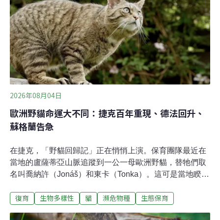
最全面的資訊。物種依受脅程度列為不同等級，易危
（VU）、瀕危（EN）、極危（CR）都代表生存面臨危
機。
2026年08月04日
歐洲野貓命運大不同：捷克百年重現、德法回升、
蘇格蘭告急
在捷克，「野貓回歸記」正在悄悄上演。保育團隊最近在
當地的盧薩蒂亞山脈追蹤到一公一母歐洲野貓，替牠們取
名叫喬納許（Jonáš）和東卡（Tonka）。這可是當地睽違
近100年，再度發現歐洲野貓的蹤跡。歐洲野貓（Felis
復育
生物多樣性
貓
瀕危物種
生態保育
silvestris）的體型跟大型家貓差不多，原本生活在歐洲各
地的森林。有些地方的數量還算穩定，但在捷克的族群屬