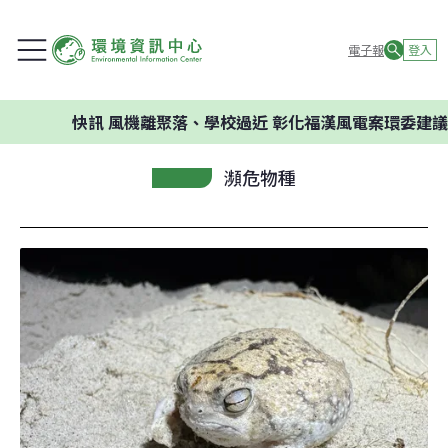
電子報
登入
快訊
風機離聚落、學校過近 彰化福漢風電案環委建議不應開發
瀕危物種