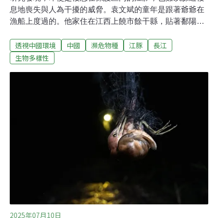
息地喪失與人為干擾的威脅。袁文斌的童年是跟著爺爺在
漁船上度過的。他家住在江西上饒市餘干縣，貼著鄱陽湖
岸。夜晚，他喜歡趴在船沿，舉著手電筒跟水下的魚兒玩
透視中國環境
中國
瀕危物種
江豚
長江
捉迷藏。那時，鄱陽湖湖水十分澄澈，一束光打下去，兩
公尺深處的小魚蝦都能看著。有時，爺爺會跟他講長江特
生物多樣性
有古老物種——白鱀豚和江豚的傳說。他說，鄱陽湖裡還
有大量的候鳥和江豚，與現在的環境相比，「簡直無法想
像」。想不到近半世紀後，自己要擔起巡視江豚的角色。
2000年左右，面對白鱀豚的族群驟降，並去向功能性滅
絕，一度「數也數不清」的江豚也引起關注。 2006年的長
江淡水豚科考證實了這場危機，當時統計的江豚數量為約
1800頭，相比1991 年下降了約一半。六年後的科考中，
此數字繼續下跌，直到2022年才回升至約1249頭。但根據
國際自然保護聯盟（IUCN）瀕危物種紅色名錄，江豚仍處
於極度瀕危的狀況。
2025年07月10日