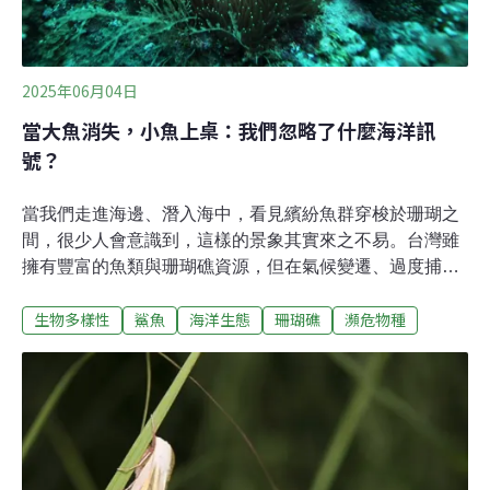
2025年06月04日
當大魚消失，小魚上桌：我們忽略了什麼海洋訊
號？
當我們走進海邊、潛入海中，看見繽紛魚群穿梭於珊瑚之
間，很少人會意識到，這樣的景象其實來之不易。台灣雖
擁有豐富的魚類與珊瑚礁資源，但在氣候變遷、過度捕撈
與人為干擾的多重壓力下，海洋生態正面臨前所未有的挑
生物多樣性
鯊魚
海洋生態
珊瑚礁
瀕危物種
戰。「2025國家地理雜誌世界海洋日系列講座」於今
（2025）年5月3日舉辦，邀請國立高雄科技大學養殖系副
教授、國家海洋科技中心兼任研究員何宣慶博士，從珊瑚
礁魚類的角度切入，看見海洋保育的重要性與實務困境。
台灣魚類多樣性：全球前線的海洋寶庫目前全球已知的魚
類約有3萬7000種，淡水魚與海水魚各佔一半，且數量仍
在持續增加，平均每年約有300至500種新魚種被命名。而