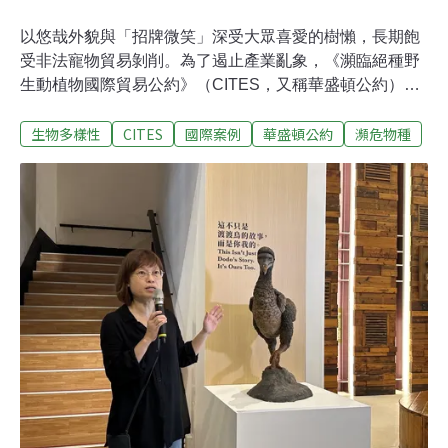
以悠哉外貌與「招牌微笑」深受大眾喜愛的樹懶，長期飽
受非法寵物貿易剝削。為了遏止產業亂象，《瀕臨絕種野
生動植物國際貿易公約》（CITES，又稱華盛頓公約）於
2025年底在烏茲別克舉行的大會達成協議，正式將兩種樹
生物多樣性
CITES
國際案例
華盛頓公約
瀕危物種
懶納入管制，未來相關國際貿易將面臨更嚴格的規範。觀
光、寵物需求攀升決議通過後，185個CITES締約方（包
含184國及歐盟）都必須遵守更嚴格的出口標準。出口國
須提出科學研究，證明貿易不會危及該物種的野外族群和
保育狀況。此次納入CITES附錄二「有效管制」的物種，
包括原生於亞馬遜地區的二趾樹懶（Choloepus
didactylus），以及分布於亞馬遜南部與中美洲部分地區的
霍氏二趾樹懶（Choloepus hoffmanni）。專家指出，二趾
樹懶行動較三趾樹懶[1]迅速，也更具攻擊性。