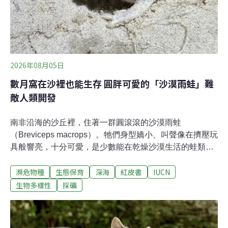
2026年08月05日
數月窩在沙裡也能生存 圓胖可愛的「沙漠雨蛙」難
敵人類開發
南非沿海的沙丘裡，住著一群圓滾滾的沙漠雨蛙
（Breviceps macrops）。牠們身型嬌小、叫聲像在擠壓玩
具般響亮，十分可愛，是少數能在乾燥沙漠生活的蛙類。
同樣特別的還有深海熱泉口的軟體動物，黑暗、高溫還有
瀕危物種
生態保育
深海
紅皮書
IUCN
毒的嚴苛環境，讓牠們演化出奇特的長相。根據世界自然
保育聯盟（IUCN）最新發布的紅皮書，這些珍貴生物正瀕
生物多樣性
採礦
臨滅絕風險。演化優勢不敵棲地破壞威脅 自1964年來，
IUCN定期發布並更新「受脅物種紅皮書」（The Red List
of Threatened Species），是了解動植物與真菌滅絕風險