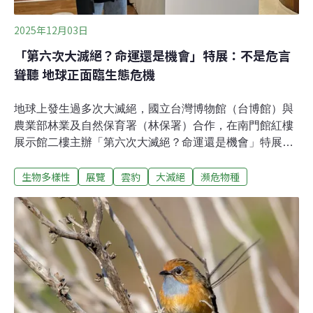
2025年12月03日
「第六次大滅絕？命運還是機會」特展：不是危言
聳聽 地球正面臨生態危機
地球上發生過多次大滅絕，國立台灣博物館（台博館）與
農業部林業及自然保育署（林保署）合作，在南門館紅樓
展示館二樓主辦「第六次大滅絕？命運還是機會」特展，
展期至115年11月1日。特展以自然史為主軸，結合珍貴標
生物多樣性
展覽
雲豹
大滅絕
瀕危物種
本與科技互動裝置讓滅絕物種「復甦」，帶領觀展民眾回
顧地球五次大滅絕的歷程，體驗地球生命的興衰；更以台
灣已滅絕的雲豹、瀕危的石虎等，喚起社會對生物多樣性
與永續環境的關注，並思考人類能否扭轉即將到來的生態
危機。台博館館長陳登欽：地球眾生應一起茁壯台博館館
長陳登欽在本月1日的開幕典禮表示，物種的未來不應被
視為既定命運，而是需要共同努力爭取的「機會」。他指
出，展覽以視覺與故事傳達「我們仍有機會留住珍貴物
種」的信念，期望喚起大眾重新思考人與自然的關係，並