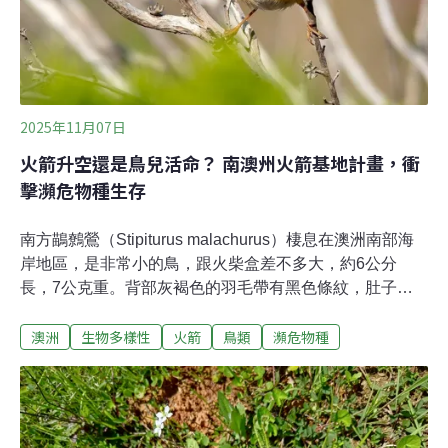
邀請民眾親自參觀，在行動與命運之間作出選擇。陳登欽
也表示，要給博物館從業人員鼓勵，因為他們不放棄地策
劃環境保育、物種與自然史的展覽，不斷提醒社會大
2025年11月07日
火箭升空還是鳥兒活命？ 南澳州火箭基地計畫，衝
擊瀕危物種生存
南方鶓鷯鶯（Stipiturus malachurus）棲息在澳洲南部海
岸地區，是非常小的鳥，跟火柴盒差不多大，約6公分
長，7公克重。背部灰褐色的羽毛帶有黑色條紋，肚子是
暖暖的黃褐色，雄鳥的上胸、喉部、眼睛周圍還有一抹獨
澳洲
生物多樣性
火箭
鳥類
瀕危物種
特的天藍色。南方鶓鷯鶯飛不遠，只能在灌木叢中靠著小
幅度的跳躍移動。保育人士擔心，甫核定通過的興建火箭
發射基地計畫將讓牠們的棲地更加破碎。飛不高也跳不
遠 火箭基地開發敲警鐘南方鶓鷯鶯廣泛分布於澳洲海岸地
區。依據澳洲環境法規標準，棲息於南澳州的三個亞種均