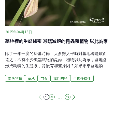
台灣的魚種紀錄約有3500種，約占全球魚類的十分之一，
其中珊瑚礁魚類占了約1500種，顯示出極高的生物多樣
性。特別是南方四島與澎湖南方海域，涵蓋了全球約76%
的珊瑚物種，是周邊海域極為關鍵的種源庫與生態熱點。
「台灣的魚類多樣性非常高，
2025年04月15日
墓地裡的生態秘密 瀕臨滅絕的昆蟲和植物 以此為家
除了一年一度的掃墓時節，大多數人平時對墓地總是敬而
遠之，卻有不少瀕臨滅絕的昆蟲、植物以此為家，墓地會
形成獨特的生態系，背後有哪些原因？如果未來墓地消失
了，又會對這些生物造成哪些影響？消失數十年的罕見昆
瀕危物種
墓地
苗栗
我們的島
生物多樣性
蟲 隱身於墓地即使是大白天，墓地也不是一般人會特別造
訪的地方，不過昆蟲研究者施禮正，為了尋找夜行性的蛾
類，時常夜訪苗栗一帶的墓地，他仔細搜尋每一片芒草的
葉背，終於發現了一隻布滿細毛的綠色毛蟲，這是劍紋掌
......
01
02
22
舟蛾的幼蟲，成蟲的色調與形狀有如一根枯枝，別看牠外
表平凡無奇，卻是十分罕見。施禮正興奮地說：「你們今