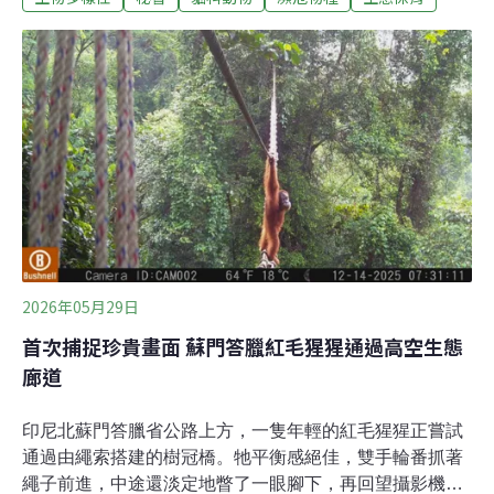
族群非常特別，據我們所知，牠們是唯一生活在紅樹林棲
地的草原貓。」草原貓工作小組及秘魯沙漠貓計畫協調員
賈西亞（Alvaro Garcia）表示。沙漠草原貓最明顯的特徵
是臉型寬。牠們分布在哥倫比亞到阿根廷間的狹長地帶，
能適應乾燥環境，因此多半棲息於沙漠、草原及乾燥森
林，在紅樹林極為罕見，僅在秘魯這處的紅樹林發現沙漠
草原貓。這片紅樹林是乾燥紅樹林，又稱灌叢型紅樹林，
位於潮間帶，不會每天都受到海洋潮汐沖刷，所以土壤鹽
分很高。 起初，研究員以為這群草原貓適應良好。草原貓
及秘魯沙漠貓計畫專員
2026年05月29日
首次捕捉珍貴畫面 蘇門答臘紅毛猩猩通過高空生態
廊道
印尼北蘇門答臘省公路上方，一隻年輕的紅毛猩猩正嘗試
通過由繩索搭建的樹冠橋。牠平衡感絕佳，雙手輪番抓著
繩子前進，中途還淡定地瞥了一眼腳下，再回望攝影機，