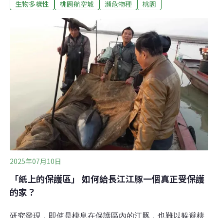
生物多樣性
桃園航空城
瀕危物種
桃園
計畫如火如荼推展中，大面積改變土地利用型態導致「原
生物種難民」出現。桃園市政府推動「桃園航空城核心計
畫」發現珍稀受脅植物，並針對異蕊草、長葉茅膏菜、寬
葉毛氈苔等三種受脅植物，與林試所研究人員合作進行移
地復育計畫。桃園市政府工務局上週三（1日）與林試所
簽訂合作備忘錄，為原生稀有植物建立新家園。拯救植物
難民 三種植物列優先桃園市政府表示，此次合作緣於2023
年期間，航空城區段徵收工程A1標及A2標發現僅存於桃園
的原生瀕危植物長葉茅膏菜（Drosera indica）、異蕊草
（Thysanotus chinensis）及寬葉毛氈苔（Drosera
burmanni），經過多次跨機關討論，最終達成在桃
2025年07月10日
「紙上的保護區」 如何給長江江豚一個真正受保護
的家？
研究發現，即使是棲息在保護區內的江豚，也難以躲避棲