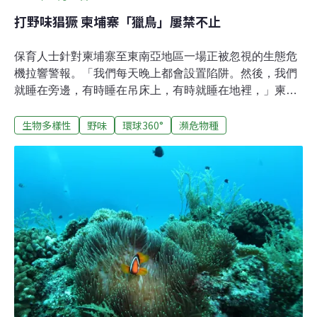
打野味猖獗 柬埔寨「獵鳥」屢禁不止
保育人士針對柬埔寨至東南亞地區一場正被忽視的生態危
機拉響警報。「我們每天晚上都會設置陷阱。然後，我們
就睡在旁邊，有時睡在吊床上，有時就睡在地裡，」柬埔
寨中部磅清揚省（Kampong Chhnang），化名桑南
生物多樣性
野味
環球360°
瀕危物種
（Samnang）的農民說道。桑南所在的村莊幾乎所有男性
都會捕鳥。他們在水田旁架起長達50公尺的細網，並透過
攜帶式揚聲器播放鳥叫聲來誘鳥。「多的時候，一晚就可
以抓到十來隻鳥。」然後，這些捕獲的鳥就作為野味在路
邊攤或附近市場出售。桑南說，在鳥類聚集的洞里薩河
（Tonle Sap River）一帶，捕鳥人一晚甚至可以捕獲50、
60隻鳥。《對話地球》在保育NGO國際鳥盟（BirdLife
International）的研究中看到，在柬埔寨乃至整個東南亞地
區，獵鳥活動十分猖獗。紀錄顯示，光是過去十年間，就
有500多種鳥類遭到獵殺。