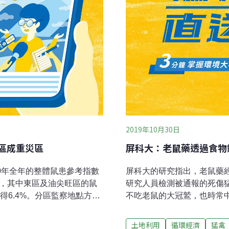
2019年10月30日
旺區成重災區
屏科大：老鼠藥透過食物
20年全年的整體鼠患參考指數
屏科大的研究指出，老鼠藥
百分點，其中東區及油尖旺區的鼠
研究人員檢測被通報的死傷
得6.4%。分區監察地點方
不吃老鼠的大冠鷲，也時常
，冠絕全港。食環署指，為加強
共收集到了兩百多隻的猛禽
個，即約2300個放置誘餌地
留。」樣本有的看起來翅膀
土地利用
循環經濟
猛禽