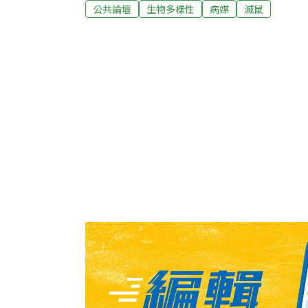
法禁用或限用。此外，黏鼠板不僅對老鼠造成
公共論壇
生物多樣性
病媒
滅鼠
物，包括鳥類、蛇類、蜥蜴、貓狗，甚至人類
示，黏鼠板的使用對生態環境與動物福祉的潛
用氾濫 至今仍缺乏管制在2024年第21屆「全
團體反映了台灣病媒防治相關議題，建議政府
理，並禁止或嚴格管制黏鼠板，以減少濫用情
動物福利。環境部目前已針對老鼠藥的使用問
管制措施，以防止其對環境、動物以及人體健
前仍被視為一般商品，由經濟