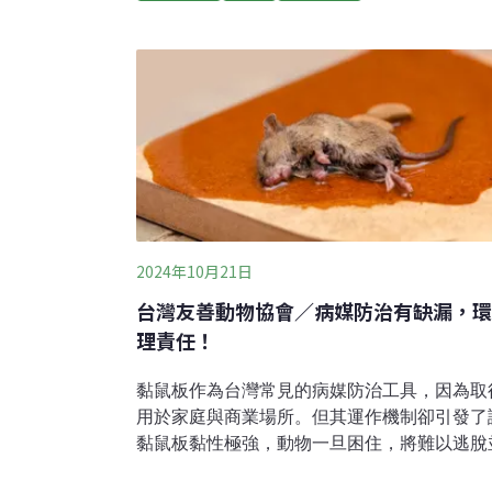
月新北市出現全國第二例漢他病毒個案，經治
亮君揭露，台北市政府已在部分區域如公園投
6462公斤老鼠藥，又緊急採購4750公斤，
也引起生態疑慮。為野生動物而走行動聯盟、
台灣猛禽研究會等保育團體，今（5）日召開
為核心的策略無法有效控制鼠患，反而可能透
生態與家養寵物帶來長期系統性的風險。政策
醫等多方專業整合
2024年10月21日
台灣友善動物協會／病媒防治有缺漏，環
理責任！
黏鼠板作為台灣常見的病媒防治工具，因為取
用於家庭與商業場所。但其運作機制卻引發了
黏鼠板黏性極強，動物一旦困住，將難以逃脫
飢餓、脫水或受傷而死，因此黏鼠板被許多國