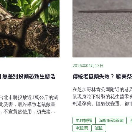
2026年04月13日
制 無差別投藥恐致生態浩
傳統老鼠藥失效？ 歐美
在芝加哥林肯公園附近的巷
鼠現身吃下特製的花生醬零
台北市將投放近1萬公斤的滅
劑避孕藥。隨氣候變遷、都
此受害，最終導致老鼠數量
劇，甚至開始出現具基因抗
，不宜貿然使用，須先建立
法控制老鼠數量，避孕是其
數量波動可控。防鼠只靠大
氣候變遷
深度低碳新聞
至少帶有50種已知的人畜
今年初確診漢他病毒後死亡，3
老鼠藥
滅鼠
一。台灣過去數年來確診個案