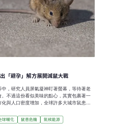
祭出「避孕」解方展開滅鼠大戰
弄中，研究人員屏氣凝神盯著螢幕，等待著老
食。不過這份看似美味的點心，其實包裹著一
市化與人口密度增加，全球許多大城市鼠患加
藥性的「超級老鼠」。歐美各大城市正想方設
中一招。全球至少11城市鼠患與暖化有關老鼠
全球暖化
鼠患危機
氣候能源
共通傳染病病原體與寄生蟲，漢他病毒是其中之
零星，但今年1月出現25年來首例漢他病毒死