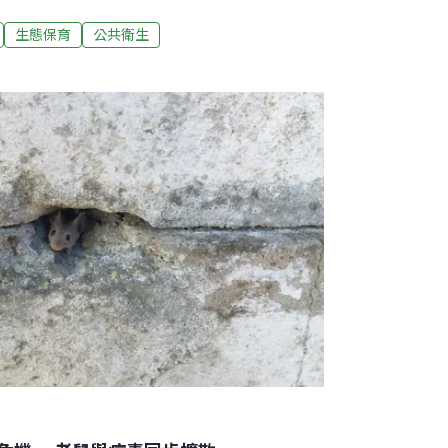
不管是搭乘地鐵，在公園野餐，或是塞納河畔
小不一的老鼠在角落活動，有時還能看見一整
生態保育
公共衛生
，這樣的畫面早已不是罕見現象，甚至逐漸被
根據多方估計，現今巴黎的老鼠數量可能高達
市區人口約210萬，大都會區約1200萬，有人開
兩隻老鼠」。