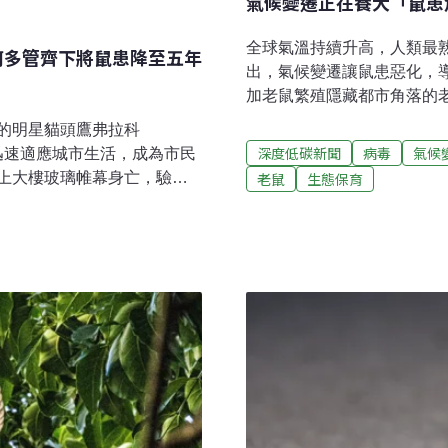
氣候變遷正在養大「鼠患
全球氣溫持續升高，人類最
何多管齊下將鼠患降至五年
出，氣候變遷讓鼠患惡化，
加老鼠繁殖隱藏都市角落的
16座城市的老鼠通報資料來
的明星貓頭鷹弗拉科
老鼠投訴都明顯增加。前四
深度低碳新聞
病毒
氣候
，迅速適應城市生活，成為市民
多倫多、紐約市，歐洲則以阿
老鼠
生態保育
上大樓玻璃帷幕身亡，驗屍
科學期刊《Science Advan
示窗殺意外前，牠的體內早
co’s Law），其中包括應
死猛禽的滅鼠藥。首任滅鼠
重的城市，僅次於洛杉磯與芝
年市府收到的鼠患投訴高達約
到超大老鼠的身影。2022年
一上任就把滅鼠當作施政重點。
。 過去，紐約居
，而清潔隊要到早上