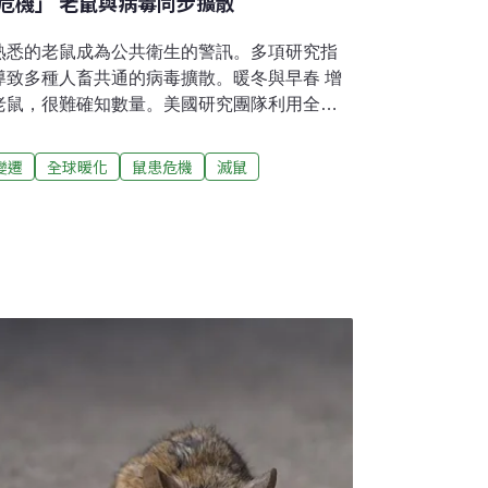
危機」 老鼠與病毒同步擴散
熟悉的老鼠成為公共衛生的警訊。多項研究指
導致多種人畜共通的病毒擴散。暖冬與早春 增
老鼠，很難確知數量。美國研究團隊利用全球
判斷老鼠數量的變化，結果發現，11座城市的
大分別是美國華盛頓特區、舊金山、加拿大的
變遷
全球暖化
鼠患危機
滅鼠
姆斯特丹最明顯。這份研究於2025年刊登於
ces》。