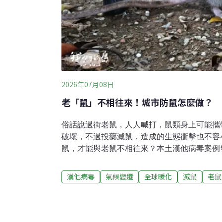
2026年07月08日
老「鼠」不相往來！城市防鼠怎麼做？
俗話說過街老鼠，人人喊打，鼠類身上可能攜
破壞，不過投藥滅鼠，造成的生態衝擊也不容
鼠，才能與老鼠不相往來？本土漢他病毒案例
注今年5月初開始，台北市12個行政區，陸續
動，主因是今（2026）年1月至5月間，台
漢他病毒
氣候變遷
全球暖化
滅鼠
老鼠
土漢他病毒感染案例。部分民眾察覺，發現老
只是夜間偶遇，而是大白天也能看見，甚至跑
德里里長陳志雄觀察，最近幾乎每天都有里民
三、四個月才發完，現在已經縮短到一個月左