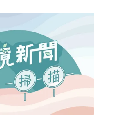
實防治，不可輕忽潛在的威脅。隨著氣候暖
，族群數量也大幅增加。去年一份發表在《科
6個大城市中，至少有11個城市的鼠患與全球
約市、華盛頓、舊金山、芝加哥和阿姆斯特丹