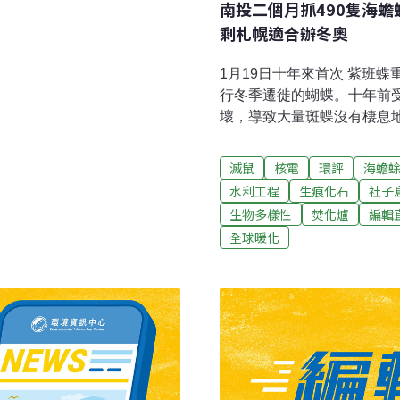
影響，還可能誤捕其他動
南投二個月抓490隻海
都可能受害。種種問題顯
剩札幌適合辦冬奧
在影響不可忽視。黏鼠板使
國NGOs環境會議」上，民間
1月19日十年來首次 紫班
加強老鼠藥（殺鼠劑）的管
行冬季遷徙的蝴蝶。十年前
形，保護生物多樣性並提升
壞，導致大量斑蝶沒有棲息
題進行研商，並規劃分階段
復。今（2022）年冬天，
康的危害。然而，黏鼠板目
說，可能再也看不到過去聚
滅鼠
核電
環評
海蟾
量開發，斑蝶們分開在不同
水利工程
生痕化石
社子
導）台東焚化爐年後重啟試
生物多樣性
焚化爐
編輯
垃圾，掩埋場爆滿垃圾無處
全球暖化
不用的垃圾焚化爐整修後重
過完年後試燒，但周邊民眾
（18）日特別宣布回饋金
視新聞報導）