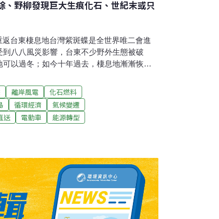
蟾蜍、野柳發現巨大生痕化石、世紀末或只
蝶重返台東棲息地台灣紫斑蝶是全世界唯二會進
受到八八風災影響，台東不少野外生態被破
地可以過冬；如今十年過去，棲息地漸漸恢
上萬隻斑蝶飛舞的景象終於回來了，不過專家
集上百萬隻蝴蝶谷的場景，因為茂密山林被大
蜍
離岸風電
化石燃料
山谷，改成小規模的方式聚集。（華視新聞報
島
循環經濟
氣候變遷
燒 周邊鄰里增發補助金因現在外縣市不再代燒
直送
電動車
能源轉型
可去，台東縣經過議會通過，蓋好16年卻備而
新啟爐。環保局評估維修進度超過九成，預定
仍無法接受可能造成的空氣污染，因此縣府昨
方案增列周邊鄰里發展補助金，安撫民眾。（公