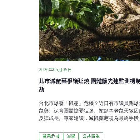
2026年05月05日
北市滅鼠藥爭議延燒 團體籲先建監測機
劫
台北市爆發「鼠患」危機？近日有市議員踢爆
鼠藥。保育團體擔憂猛禽、蛇類等老鼠天敵因
反彈成長。專家建議，滅鼠藥應視為最終手段
監測機制，加強環境衛生管理，確保老鼠族群
灑藥？ 保育團體憂都市生態崩潰北市一老翁
鼠患危機
滅鼠
公共衛生