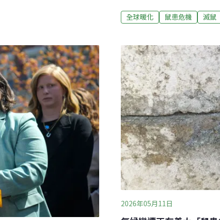
不斷升溫的城市治理挑戰。
應，今年首例漢他病毒本土病
散步，常有機會看到體型大
全球暖化
鼠患危機
滅鼠
，並沒有異常增加，今年1月
個家族。對許多巴黎人來說
不會因為這樣就鬆懈，針對
視為「習以為常」的存在。
約400萬至600萬隻，巴黎
玩笑說：「巴黎一人可以養
2026年05月11日