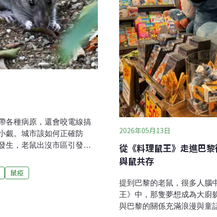
帶各種病原，還會咬電線搞
2026年05月13日
小覷。城市該如何正確防
發生，老鼠出沒市區引發關
從《料理鼠王》走進巴黎
展開清消及鼠類防治宣導活
與鼠共存
北市、新北市累計已出現三起本
鼠疫
鼠的機率似乎變高了，不再
提到巴黎的老鼠，很多人腦
進住家裡。台北市萬華區壽
王》中，那隻夢想成為大廚
來索取老鼠藥，本來一箱要
與巴黎的關係充滿浪漫與童
右。有關老鼠是否變多的問