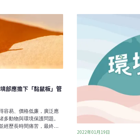
療後已出院。台北市議員林
亡案例，再度提醒民眾應落
放老鼠藥，目前北市府已用
化，老鼠更容易覓食與繁殖
總共約1萬公斤。投放老鼠藥，
學前沿》的研究指出，全球1
台灣爬行類動物保育協會及
暖化有關，包括多倫多、紐
聯合記者會指出，以化學藥劑
等。
過食物鏈累積效應，對都市
應納入生態、公共衛生、獸
境部應擔下「黏鼠板」管
得容易、價格低廉，廣泛應
諸多動物與環境保護問題。
並經歷長時間痛苦，最終因
2022年01月19日
家視為非人道陷阱，紛紛立