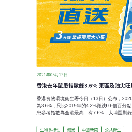
2021年05月13日
香港去年鼠患指數錄3.6% 東區及油尖
香港食物環境衞生署今日（13日）公布，20
為3.6%，只比2019年的4.2%微跌0.6個
患參考指數為全港最高，有7.6%，大埔區則錄
面，東區英皇道的鼠患參考指數高達16.7%
鼠患監察，已於去年下半年起將監察地點由41
生物多樣性
滅鼠
中國新聞
公共衛生