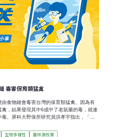
鏈 毒害保育類猛禽
經由食物鏈會毒害台灣的保育類猛禽。因為有
猛禽，結果發現其中6成中了老鼠藥的毒，就連
中毒。屏科大野保所研究員洪孝宇指出，「總
樣本，發現有超過六成體內都有驗出老鼠藥殘
受傷，有的被車撞，但經過檢測，超過6成在事
生物多樣性
農林漁牧業