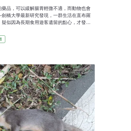
的藥品，可以緩解腸胃輕微不適，而動物也會
—劍橋大學最新研究發現，一群生活在直布羅
，疑似因為長期食用遊客遺留的點心，才發展
狀。旅遊旺季就「吃土」 緩解高糖高脂刺激直
的英國海外領土，與北非最短距離僅約14公
育
猴——巴巴里獼猴（Barbary
學團隊指出，當地的獼猴近期首次被目擊到「刻意食
」（geophagy）。團隊也觀察到，與遊客
也最頻繁，甚至在旅遊旺季時吃得最多，因此
有關聯。「我們推測是人類食物不符合牠們食
甚至可能破壞腸道的微生物菌相，而土壤中的
劍橋大學靈長類行為生態學家、研究作者之一