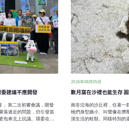
2026年08月05日
環委建議不應開發
數月窩在沙裡也能生存 
畫 」第二次初審會議，開發
南非沿海的沙丘裡，住著一群圓滾
聚落過近的問題，仍引發當
牠們身型嬌小、叫聲像在擠
更包車北上抗議。環委在評
漠生活的蛙類。同樣特別的
不應開發。這是繼彰化鋐威
毒的嚴苛環境，讓牠們演化