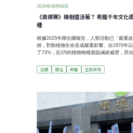
2026年08月06日
《奧德賽》橡樹還活著？ 希臘千年文化遺
種
根據2025年聯合國報告，人類活動已「嚴重改
積，對動植物生命造成嚴重影響。自1970年
了73%，近2/5的植物物種面臨滅絕威脅，
之地」的希臘也不例外，如今已有超過21%
來，希臘的研究人員有了奇特的發現——在各
古蹟
遺址
希臘
生態保育
索到了驚人的生物多樣性。這些受保護的古蹟
影響，意外成為瀕危物種的庇護所，最新研究
地點中，竟然集中了4403種物種，佔希臘全
這些地點的面積僅佔國土總面積的0.08%。