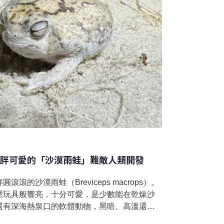
圓胖可愛的「沙漠雨蛙」難敵人類開發
滾的沙漠雨蛙（Breviceps macrops）。
壓玩具般響亮，十分可愛，是少數能在乾燥沙
還有深海熱泉口的軟體動物，黑暗、高溫還有
出奇特的長相。根據世界自然保育聯盟