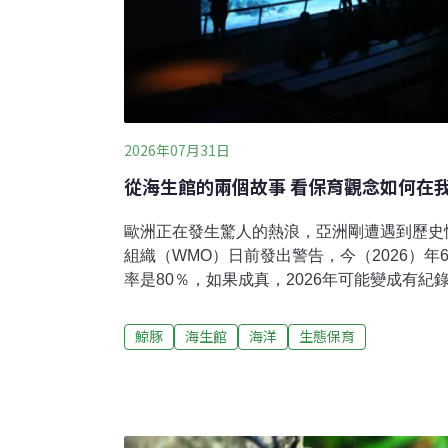
2026年07月31日
從海生館的兩個故事 看保育觀念如何在
歐洲正在發生驚人的熱浪，亞洲剛遭遇到歷史
組織（WMO）日前發出警告，今（2026）年
率是80％，如果成真，2026年可能變成有
同樣在6月，《自然通訊》期刊預測北極夏季的海
完全消失。不料過去三年卻是最熱的三年。以
鯨豚
海生館
海洋
生態保育
狀況只會提前，不會延後。屆時，北極熊會不
士關注，那同樣生活在環北極海域的白鯨呢？
水中潛水介紹，少有人親眼看到白鯨，自然也
大家都能在海生館「看到」白鯨，因此後者長
著力的焦點。或許有一天，當全球暖化迫使白