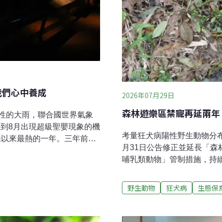
我們心中養成
2026年07月29日
森林遊樂區禁寵再延兩年
性的大雨，聯合國世界氣象
6到8月出現超級聖嬰現象的機
考量狂犬病陽性野生動物分布
紀錄以來最熱的一年。三年前，
月31日公告修正並延長「
冰在2030～2050年間將
哺乳類動物」管制措施，持
這種暖化速度，沒有海冰的
帶哺乳類寵物入園。林業與
會消失？將備受全球動保人
治條例》第28條制定，主
因為沒有觀光客能在寒冷海
野生動物
狂犬病
生態保
病陽性野生動物抓咬，從源
少有人在意。但有趣的是，
的傳播鏈。動植物防疫檢疫
久以來成為台灣社會關注及
持續關注鼬獾族群動態及陽
鯨必須仰賴人工飼育及繁殖