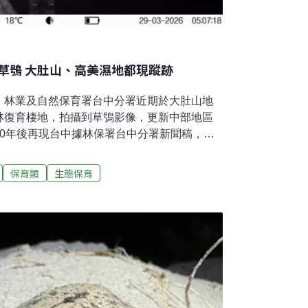
草鴞 大肚山、高美濕地都現蹤跡
。林業及自然保育署台中分署近期於大肚山地
林復育棲地，拍攝到草鴞影像，更新中部地區
60年後再現台中據林保署台中分署新聞稿，
台地淺山保育軸帶的物種盤點調查時，驚喜收錄
26）年進一步擴大調查範圍，針對大安溪、大
保育類
生態保育
潛力地點，透過自動相機、聲音監測及棲地現
成功拍攝到草鴞身影，逐步建立台中地區草鴞
絕種保育類野生動物，也是台灣唯一在草地上
少、行蹤隱密，主要活動於低海拔開闊草生環
草及五節芒等高草植被築巢繁殖。過去多認為
高雄及屏東；1960年代大肚山台地曾有草鴞
地及周邊草生環境，可能曾是草鴞的重要棲地