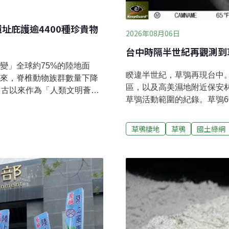
址庇護逾4400種珍貴物
2026年08月06日
台中時隔半世紀再觀測到
變」全球約75%的陸地面
睽違半世紀，草鴞再現台中
以來，脊椎動物族群數量下降
區，以及高美濕地附近保安
而自古以來作為「人類文明薈萃
草鴞活動範圍的紀錄。草鴞
的物種受到威脅。不過，近年
2024年台中分署辦理大肚
地的古希臘遺址中，竟然探
到草鴞的鳴聲，因此今（20
因為免於開發和農業活動的
草鴞棲地
草鴞
國土綠網
甲溪、烏溪與大肚山台地等
顯示，在20個希臘文化遺產
況盤點等方式進行調查，並
國已知生物多樣性的11%，而
活動資料。草鴞為台灣瀕臨
築巢的貓頭鷹，族群數量稀
境，並常利用白茅、甜根子
草鴞分布熱區在台南、嘉義、
的繁殖紀錄，顯示大肚山台
之一。復育白茅草地營