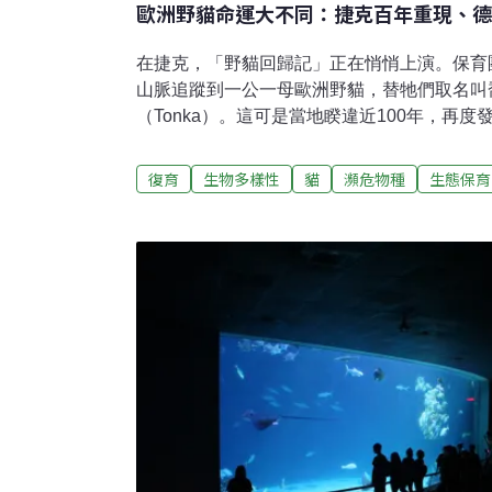
歐洲野貓命運大不同：捷克百年重現、德
在捷克，「野貓回歸記」正在悄悄上演。保育
山脈追蹤到一公一母歐洲野貓，替牠們取名叫喬
（Tonka）。這可是當地睽違近100年，再
貓（Felis silvestris）的體型跟大型家
林。有些地方的數量還算穩定，但在捷克的族群屬於極
復育
生物多樣性
貓
瀕危物種
生態保育
Endangered, CR）級，主因是人類迫害
以前人類曾把這些歐洲野貓視為「有害動物」
殺，也有人把獵捕牠們當成娛樂。近年來，牠
洲野貓的分布範圍相當分散，整體族群數量缺
牠們的族群究竟是在慢慢復甦，還是持續下滑
案。全球30多種小型野貓都面臨同樣的問題
保育經費一直受限。至少捷克還有一絲希望。