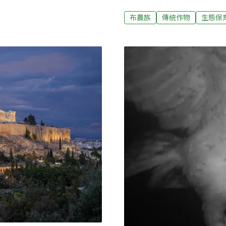
踐，逐漸成為重要的保種與
一絲活潑且充滿生機的氣
食安全的保育趨勢不謀而合
布農族
傳統作物
生態保
涼的滲水山壁，同時也是生
人分享這些多樣性的豆類，
的兩側。在炎炎夏日中，用
2014年和一群布農族人啟
來的悶熱與不適，有些登山
娜」（dina，布農族稱呼
緩身心的清涼劑。仔細觀察
糧食自主的方式，十分值得探
的新鮮葉片，枯黃的則是上
基金會合作，陪伴卓溪鄉卓
這當中，常能看見小小的蝦
挖掘及記錄30餘種豆類與
布農豆永續利用、保種的智