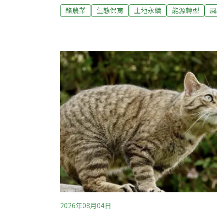
陸域風電與彰化大城陸域風電後，第三件決議
酪農業
生態保育
土地永續
能源轉型
風
化陸域風機數量全台之冠 居民總動員北上抗
電廠計畫」的開發單位是哲威與漢威風力公司
興鄉架設14座風機，單機容量3000～6000k
4000kW。雖然相較2024年本案第一次送審
減至14支，但架設位置與聚落和學校過近問
2026年08月04日