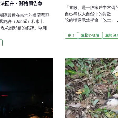
法回升、蘇格蘭告急
「胃散」是一般家戶中常備
自己尋找大自然中的胃散—
團隊最近在當地的盧薩蒂亞
陀的獼猴竟然學會「吃土」
納許（Jonáš）和東卡
出「食土癖」來緩解腸胃症
度發現歐洲野貓的蹤跡。歐洲野
布羅陀是緊鄰西班牙最南端
貓差不多，原本生活在歐洲各地的森
猴子
生物多樣性
生態保
里，上面住著歐洲唯一的野生獼
危（Critically
macaques）。劍橋大
、棲地不斷縮小而面臨生存危機。
用泥土」，也就是所謂「食土癖
，牠們因捕食家禽而遭獵
接觸最多的獼猴，吃土行為
們還會跟家貓雜交繁殖。歐
推測可能與人類提供的食物
乏完善的統計分析。因此，
性，因而導致腸胃不舒服，
，科學界至今都沒有明確答
物質可以舒緩這些不適。」
，長期備受忽略，研究資源和
的樂穆瓦（Syl
今