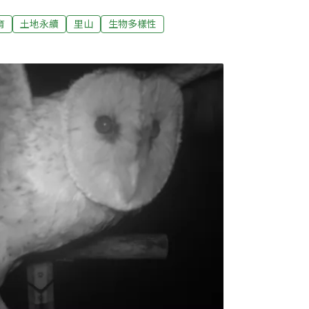
文化傳承場域，與全球力抗氣候變遷、追求糧
。迪娜的菜園隱含永續關鍵 紀錄出書與全球友
育
土地永續
里山
生物多樣性
習稱為「布農豆」。慈心有機農業發展基金會
動有機耕作延伸保育功能。輔導之餘，看到「迪
母親或女性長輩）的菜園，認為其保留傳統維持
索。2018年起，林業保育署花蓮分署與慈心
清村布農族人整理地方作物與農耕知識，陸續
穀物，並與部落攜手成立「布農豆豆班」，整理
慧，並維持種植家庭農園種植的習慣。