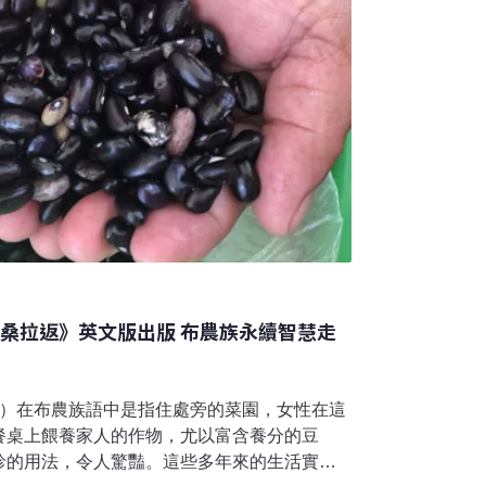
彼桑拉返》英文版出版 布農族永續智慧走
avan）在布農族語中是指住處旁的菜園，女性在這
餐桌上餵養家人的作物，尤以富含養分的豆
珍的用法，令人驚豔。這些多年來的生活實