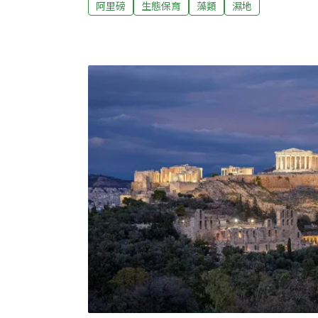
阿里磅
生態保育
藻類
濕地
何，這樣的環境總能為安靜的產業道路，帶來
息。滲水山澗：產業道路旁的微型濕地樂園清
態樂園這一型態的濕地，多數分布在森林道路
手觸摸那冰涼的山泉水，總能瞬間消除環境帶
客也會順手將攜帶的毛巾打濕，當作健行時舒
沉積在角落的綠葉，那些是這週剛被雨水打落
方樹木落下的落葉，還堆積著樹枝和果實。在
子在其中穿梭移動，那是喜歡居住在冰涼