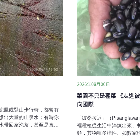
2026年08月06日
菜園不只是種菜 《走進
向國際
兜風或登山步行時，都曾有
滲出大量的山泉水；有時你
「彼桑拉返」（Pisangl
水帶回家泡茶，甚至是直接
裡種植從生活中淬煉出來、
型態的其中一種「滲水山
類，其物種多樣性、如數家
近支流山溝的兩側，無論如