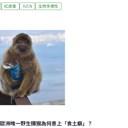
書，這些珍貴生物正瀕臨滅絕風險。演化優勢不
紅皮書
IUCN
生物多樣性
來，IUCN定期發布並更新「受脅物種紅皮書」
reatened Species），是了解動植物與真菌滅絕風險
程度列為不同等級，易危（VU）、瀕危
表生存面臨危機。
 歐洲唯一野生獼猴為何患上「食土癖」？