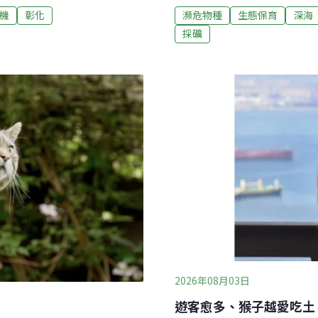
不應開發的陸域風機案。彰
（IUCN）最新發布的紅皮
機
彰化
瀕危物種
生態保育
深海
議不應再建「彰化福漢風力發
敵棲地破壞威脅 自1964年
採礦
，計畫在彰化縣芳苑鄉及福
（The Red List of Th
W、總裝置容量4萬2000～8萬
最全面的資訊。物種依受脅
，業者已將總風機數由23支縮
（EN）、極危（CR）都代
題依然存在。
2026年08月03日
遊客愈多、猴子越愛吃土