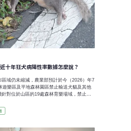
 近十年狂犬病陽性率數據怎麼說？
區域仍未縮減，農業部預計於今（2026）年7
森林遊樂區及平地森林園區禁止輸送犬貓及其他
續針對位於山區的19處森林育樂場域，禁止攜
自然保育署表示，此措施依據《動物傳染病防
要目的是為避免家犬、家貓等哺乳類寵物遭狂犬
育
頭杜絕「野生動物傳染寵物，再傳染給人類」
署則指出，近年狂犬病陽性率持平，未來仍須
性案例趨勢。森林遊樂區禁寵物入園 六處園區