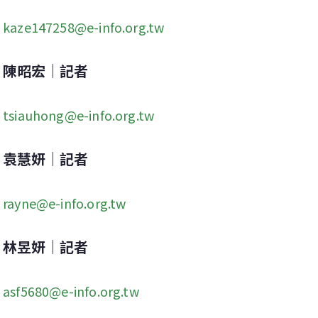
kaze147258@e-info.org.tw
陳昭宏｜記者
tsiauhong@e-info.org.tw
袁慧妍｜記者
rayne@e-info.org.tw
林昱妍｜記者
asf5680@e-info.org.tw