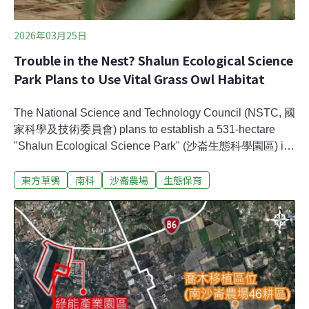
2026年03月25日
Trouble in the Nest? Shalun Ecological Science
Park Plans to Use Vital Grass Owl Habitat
The National Science and Technology Council (NSTC, 國
家科學及技術委員會) plans to establish a 531-hectare
"Shalun Ecological Science Park" (沙崙生態科學園區) in
Tainan. This park will complete a key part of Greater
東方草鴞
南科
沙崙農場
生態保育
Southern Taiwan’s new Silicon Valley. However, the
development area involves a portion of the Eastern Grass
Owl’s (scientific name: Tyto longimembris) habitat. For the
first time, NSTC announced its plan