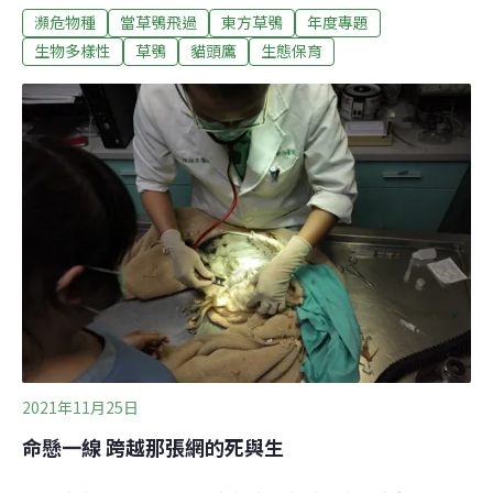
瀕危物種
當草鴞飛過
東方草鴞
年度專題
界，草鴞長期以來都還是謎樣的物種。直到近年，我們才
剛剛開始對牠有了稍微多一些的認識。童年初遇草鴞 成就
生物多樣性
草鴞
貓頭鷹
生態保育
日後鳥類專家「有人說草鴞的雛鳥很醜，但我覺得，牠實
在醜得很可愛。」早在童年時期，蔡若詩便曾初遇草鴞。
當時住在霧社的蔡若詩，在路邊見到了遭人抓來販賣的草
鴞雛鳥，那幾張望向他的獨特臉龐，讓他久久無法忘懷，
事後忍不住央求知情的大人帶他前往抓捕草鴞的現場。
「那裡是靜觀，比霧社還要更深山些。」早已不見鳥蹤的
巢穴周遭，只見一地的老鼠骨骸。蔡若詩所敘述的這個地
點頗出人意料，居然不在一般所認知的平原或淺山，「那
裡海拔雖高卻不是森林環境，而是崩塌地形，並且視野相
當開闊，其中剛好有一小塊緩坡的高草地，牠的
2021年11月25日
命懸一線 跨越那張網的死與生