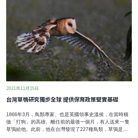
牠安心享用戰利品，隨時能發動下波奇襲。渾然不覺身後
一台自動相機，正默默記錄獵者姿態。什麼，你說「偷
拍」？不不，這大有來歷，簡直費盡巧思和苦心。生性低
調又敏感，草鴞的神秘，連祖居草原的西拉雅族，也常只
聞其聲鮮見其影。在保育行動的紀錄片中，屏東鳥會救傷
醫院獸醫師蕭恩沛說：「這是謎樣的鳥，因為牠在夜間活
動，白天看不到。看到的就是受傷的，要不然就是死掉
的。」他「看過的屍體，比活的還多。」即使長了張可愛
心型蘋果臉，又擁一身高超獵捕技，草鴞卻因和人們住得
近，
2021年11月25日
台灣草鴞研究獨步全球 提供保育政策堅實基礎
1866年3月，鳥類專家、也是英國領事史溫侯，在當時稱
做「打狗」的高雄、離任前的最後一個月，有人送來一隻
草鴞給他。此前，他在台灣發現了227種鳥類，草鴞是在
最後才被記上一筆，足證其行蹤隱密及罕見。即使在學術