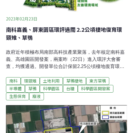
照其他產業園區的14~15%。開發單位今日提出，將利用
區外鄰近土地增加綠化補償面積，從原本的1.4公頃提高為
1.9公頃，共計在
2023年02月23日
南科嘉義、屏東園區環評過關 2.2公頃棲地復育環
頸雉、草鴞
政府近年積極布局南部高科技產業聚落，去年核定南科嘉
義、高雄園區開發案，兩案昨（22日）進入環評大會審
查，均獲通過。開發單位合計保留2.25公頃棲地復育環頸
雉、草鴞。南科管理局表示，南科所屬高雄、嘉義、屏東
南科
環頸雉
土地利用
草鴞棲地
東方草鴞
園區不只是打造科技廊帶，更將形成「南台灣生態廊
帶」。不過有屏東在地里長北上反對，指出屏東園區鄰近
半導體
草鴞
科學園區
台糖
科學園區開發案
多個工業區，前一日才排放廢液、溝渠變色，不應設置新
生態保育
廢液
園區。保留環頸雉、草鴞棲地 南科管理局喊「南台灣生態
廊帶」因應高科技產業發展需求，加上南科轄下台南及高
雄園區土地出租率已達98%，行政院2022年1月3日核定南
科嘉義、屏東兩園區開發，並在11月進入環評初審。嘉義
園區位於嘉義太保市，面積88公頃，將引進半導體、光