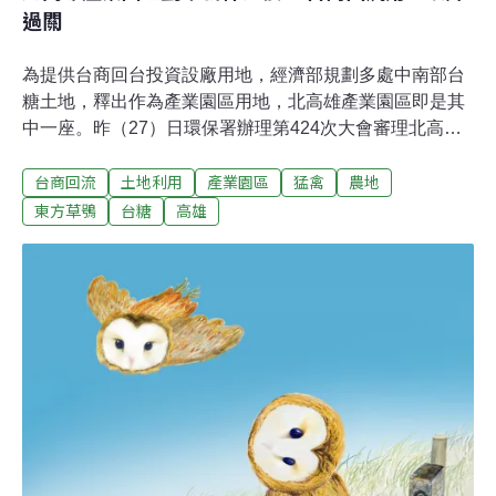
過關
為提供台商回台投資設廠用地，經濟部規劃多處中南部台
糖土地，釋出作為產業園區用地，北高雄產業園區即是其
中一座。昨（27）日環保署辦理第424次大會審理北高
雄、屏科擴區等案，北高雄園區僅在30分鐘內就通過環
台商回流
土地利用
產業園區
猛禽
農地
評。此案基地原為台糖農場，是一級保育類草鴞喜愛的棲
地，工業局承諾將園區內0.53公頃保留給草鴞，種植長草
東方草鴞
台糖
高雄
植物營造棲地，並加強生態保育監測。面積縮、綠地減 工
業局租台糖3.6公頃土地異地補償「北高雄產業園區」位於
高雄市岡山區，基地原為台糖九鬮（音同鳩）農場。由於
該案原先範圍東側位於小崗山活動斷層上，開發單位工業
局為避開斷層，將面積從原本的60.71公頃，縮減至42.96
公頃。此外，為了符合《產業發展條例》產業用地比例
60%以上，原規劃綠地的西南側的台糖土地，也被劃出園
區範圍，使整體綠地減至10.66%以下。環委批評，此案綠
地面積比例，明顯小於先前通過環評的幾個台糖產業園
區，要求開發單位考量增加