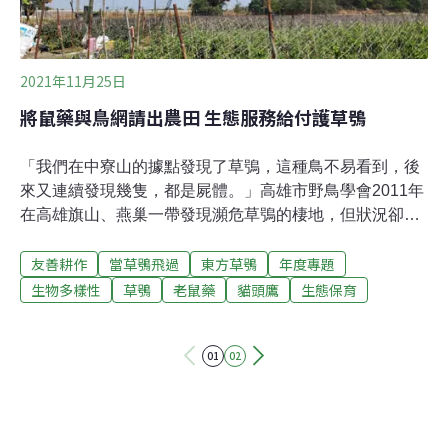
以及友善耕作實際反映出的農地生物多樣性成果。近五年
來，洪孝宇已協助在不同的土地型態架設近百支棲
2021年11月25日
將鼠藥與鳥網請出農田 生態服務給付護草鴞
「我們在中寮山的據點發現了草鴞，這種鳥不易看到，後
來又連續發現幾隻，都是屍體。」高雄市野鳥學會2011年
在高雄旗山、燕巢一帶發現瀕危草鴞的棲地，但狀況卻不
佳，連續發現鳥屍。「草鴞會這麼少一定有原因，我們當
友善耕作
當草鴞飛過
東方草鴞
年度專題
時推測是鼠藥。」高雄鳥會總幹事林昆海說，「草鴞90%
的食物是老鼠，而政府宣傳鼠藥成功消滅了80%的老鼠，
生物多樣性
草鴞
老鼠藥
貓頭鷹
生態保育
這與我們野外觀察的證據吻合。」後來林務局積極召開草
鴞專家會議探討如何保育，一致認為「農田必須減用鼠
01
02
藥，而且要快一點才行。」鼠藥造成猛禽毒害 草鴞亟需無
毒棲地 草鴞受農田鼠藥毒害，恐怕是造成族群瀕危的主要
原因之一。不僅野外觀察如此，2015年屏科大野保所鳥類
生態研究室研究證實，老鼠藥已經普遍進入台灣生態的食