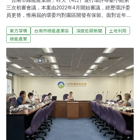
「台南市綠能產業區」昨天（4日）進行環評專案小組第
三次初審會議，本案由2022年4月開始審議，經歷環評委
員更替，惟兩屆的環委均對園區開發有保留。面對近年極
端天氣衝擊，南部經常暴雨成災，有民眾及環評委員關注
東方草鴞
台南市綠能產業區
深度低碳新聞
土地利用
到開發範圍為低漥區，擔心開發單位的排水系統沒法抗衡
淹水。台南市綠能產業區基地位於台南市仁德區，鄰近台
綠能產業
南高鐵站、台86線快速公路及國道一號；園區面積調降後
現為64.64公頃，產業用劃設比例為60.12%，產業別包括
金屬製品、機械設備、塑膠產品等。開發單位台南市府希
望園區可加速綠能產業發展，同時增加當地就業人口6000
人及投資額110億元，預計可帶來220億元產值。極端氣候
引發暴雨招淹水疑慮開發單位台南市政府早前答覆環委指
出，會依據港尾溝溪排水規劃報告設計標準10年重現期距
降雨不淹水，採用出口流量控制設計，確保滯洪設施有效
發揮功能。昨日會議上，國立台北大學不動產與城鄉環境
學系博士、來自台南的吳