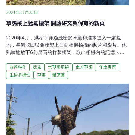
2021年11月25日
草鴞飛上猛禽棲架 開啟研究與保育的新頁
2020年4月，洪孝宇穿過茂密的草叢和灌木進入一處荒
地，準備取回猛禽棲架上自動相機拍攝的照片和影片。他
熟練地放下6公尺高的竹製棲架，取出相機內的記憶卡，
用手機讀取過去一個月在棲架上拍攝到的影像。「有
友善耕作
猛禽
當草鴞飛過
東方草鴞
年度專題
了！」在快速瀏覽手機裡的影像時，草鴞的蘋果臉出現在
螢幕上。洪孝宇事後回想，那一刻真的很興奮。棲架請猛
生物多樣性
草鴞
貓頭鷹
禽來抓老鼠 也開啟草鴞調查新方法洪孝宇是屏科大鳥類生
態研究室研究員，2017年他開始使用棲架結合自動相機，
進行田間猛禽的研究，結果成功吸引了黑翅鳶來幫農民抓
老鼠，藉此推廣不用鼠藥、減少猛禽二次毒害的友善農業
作法。此後，田間棲架蔚為風潮，許多同樣採用友善耕作
的農民紛紛前來，希望自己的田裡也能立起棲架，歡迎猛
禽到訪。棲架不只是讓猛禽停棲，幫助農民除鼠害，透過
自動相機的拍攝紀錄，也能了解有哪些鳥類出現在田區，