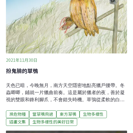
2021年11月30日
扮鬼臉的草鴞
天色已暗，今晚無月，南方天空隱密地點亮獵戶腰帶。冬
蟲唧唧，鋪就一片獵曲前奏。這是屬於獵者的夜，善於凝
視的雙眼和鋒利腳爪，不會錯失時機。草鴞從柔軟的白茅
草巢穴中踱出，展翅——起飛——乘著氣流逡巡——有動
瀕危物種
當草鴞飛過
東方草鴞
生物多樣性
靜！一隻大意的野鼠還來不及吃完點心，就注定成為牠者
晚餐。草鴞帶著首勝，登上高處王座。離地6公尺，配上
插畫文集
生物多樣性的美好日常
靈活轉動的偵查視野，綠野平疇一覽無遺。此夜還年輕，