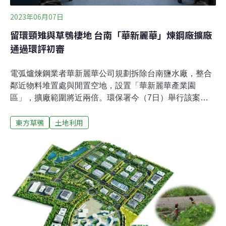
2023年06月07日
留環頸雉與草鴞棲地 台南「華新麗華」煉鋼廠擴廠
通過環評初審
電弧爐煉鋼業者華新麗華公司規劃拆除台南鹽水廠，整合
鄰近物料堆置處與閒置空地，設置「華新麗華產業園
區」，擴廠範圍將近兩倍。環保署今（7日）舉行該案環
評第二次初審，開發單位預計利用區外鄰近土地增加綠化
東方草鴞
土地利用
補償面積，從原本的1.4公頃提高為1.9公頃，並為環頸雉
及東方草鴞規劃2.2公頃的棲地營造，專案小組最終決議通
過初審。新增區外綠化補償面積通過環評 環委要求提具體
年限華新麗華鹽水廠生產不銹鋼胚、直棒、削皮棒及線材
盤元產品。為提升產量，業者提出「華新麗華產業園區」
擴廠計畫，總面積從原本17.2公頃增加到34.13公頃，擴增
兩倍。環保署今日舉行「台南市鹽水區華新麗華產業園區
開發案」專案小組第二次初審。前次初審時，因開發單位
規劃設置綠地僅佔全區面積10.08%，遭環委張學文要求比