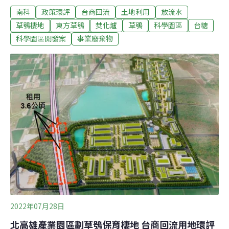
南科
政策環評
台商回流
土地利用
放流水
為環委憂心的問題之一，要求開發單位與其他部門共同建
立管理機制，以減輕環境過度負荷。加上其餘放流水疑
草鴞棲地
東方草鴞
焚化爐
草鴞
科學園區
台糖
慮、棲地規劃改善等問題，專案小組最後決定補件再審。
科學園區開發案
事業廢棄物
環委批有害廢棄物比例過高、規劃不明國科會（前科技
部）四年有八處新設及擴建的科學園區，其中的南科屏
東、嘉義園區今（2022）年1月經行政院核定，11月陸續
進入環評初審，環保署4日辦理「南科屏東園區開發計
畫」初審。
2022年07月28日
北高雄產業園區劃草鴞保育棲地 台商回流用地環評