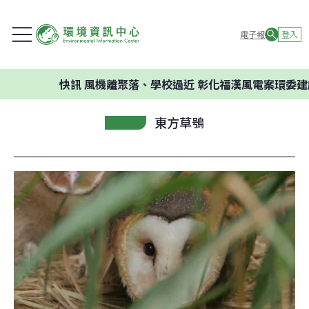
電子報
登入
快訊
風機離聚落、學校過近 彰化福漢風電案環委建議不應開
東方草鴞