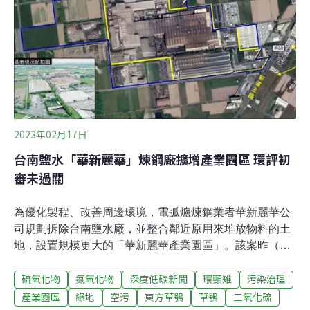
電、通訊、精密機械及生物技術等產業，屏東市屏東園區
則為73.83公頃，將引進智慧農醫、綠色材料、太空科技及
其他新興科技。兩園區都位於農業區，現況為草生地環
境，適合環頸雉及草鴞棲息。南科管理
2023年02月17日
台南鹽水「華新麗華」煉鋼廠擴增產業園區 環評初
審未過關
為優化製程、改善周邊環境，電弧爐煉鋼業者華新麗華公
司規劃拆除台南鹽水廠，並整合鄰近原用來堆放物料的土
地，設置規模更大的「華新麗華產業園區」。該案昨（16
日）進入環評初審，開發單位提出為周遭環頸雉、東方草
硫氧化物
氮氧化物
深度低碳新聞
環頸雉
污染治理
鴞保留棲地，卻利用水道與鄰近農地隔開，遭環委質疑表
面工夫。專案小組最終決議須補正再審。煉鋼廠擬擴區近
產業園區
綠地
空污
東方草鴞
草鴞
二氧化硫