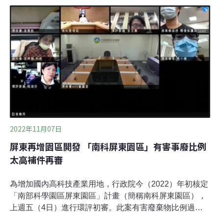
兩倍 設環頸雉棲地遭批「表面工夫」華新麗華鹽水廠1993
年設立，透過電弧爐提煉廢鐵，製造不銹鋼胚、直棒、削
皮棒、盤元等產品。 既有工廠總面積17.2公頃，為一般農
業區中可設立工廠的丁種建地，為了產品高值化，將周邊
土地堆置的物料改為室內儲存，華新麗華提出申設規模達
34.13公頃的產業園區，並依法申請變更為工業區。環保署
昨日辦理「台南市鹽水區華新麗華產業園區開發案」環評
初審，開發單位表示，生態調查曾在基地周遭農地發現環
頸雉，該區也是草鴞的潛在棲息地，因此規劃在園區西側
設置0.8公頃的草鴞、環頸雉棲
2022年11月07日
屏東再增園區開發 「南科屏東園區」有害事廢比例
太高補件再審
為增加國內高科技產業用地，行政院今（2022）年初核定
「南部科學園區屏東園區」計畫（簡稱南科屏東園區），
上週五（4日）進行環評初審。此案有害廢棄物比例過
高，且鄰近的開發計畫、既有園區眾多，其累加效應也成