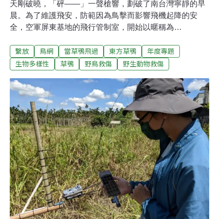
天剛破曉，「砰——」一聲槍響，劃破了南台灣寧靜的早
晨。為了維護飛安，防範因為鳥擊而影響飛機起降的安
全，空軍屏東基地的飛行管制室，開始以暱稱為
「FOLLOW ME」的驅鳥車展開每天例行的巡視作業。除
繫放
鳥網
當草鴞飛過
東方草鴞
年度專題
了檢視跑道，巡查機場內為防止飛鳥闖入而架設的鳥網也
是重點工作之一，因過程中有機會發現瀕危的保育類草鴞
生物多樣性
草鴞
野鳥救傷
野生動物救傷
誤觸鳥網受困，需即刻救援。草鴞會出現此處，係因野外
草生環境日益縮減，而軍方機場周邊相當空曠，且有大片
草生地，因而成為草鴞棲地環境之一。誤中機場鳥網 分秒
必爭搶生機「中網的鳥最怕在太陽下曝曬，脫水而亡。」
這是有著豐富野生動物救傷經驗的曾翌碩最為擔心的事，
因此，每當他接到飛行管制室人員通知，發現有草鴞中網
時，總是立即趕赴現場，以求掌握最佳的黃金救援時間。
「我曾經一天三趟，趕往屏東機場搶救草鴞。」家住台南
的曾翌碩說，那天他才剛剛進門，連椅子都還沒來得及坐
熱，就接到救援電話，又得馬上趕著出門了，因為他認為