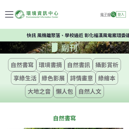
電子報
登入
快訊
風機離聚落、學校過近 彰化福漢風電案環委建議不應
副刊
自然書寫
環境書摘
自然書訊
攝影賞析
享綠生活
綠色影展
詩情畫意
綠繪本
大地之音
懶人包
自然人文
自然書寫