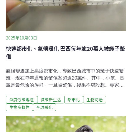
2025年10月03日
快速都市化、氣候暖化 巴西每年逾20萬人被蠍子螫
傷
氣候變遷加上高度都市化，導致巴西城市中的蠍子快速繁
殖，現在每年通報的螫傷案超過20萬件。其中，小孩、長
輩是最危險的族群，一旦被螫傷，後果不堪設想。專家呼
籲從日常預防做起，醫療單位目前也靠血清來救命，政府
深度低碳專題
減碳新生活
都市化
生物防治
則開始推動防治措施。現在巴西人最擔心的，不是毒蛇，
不是老鼠，而是蠍子。這些頂著毒針的小生物，正悄悄入
生物多樣性
全球暖化
侵城市的下水道、廢棄建物、磚縫、瓦礫堆。據《法蘭西
24》報導，2023年巴西蠍子螫傷通報案例突破20萬起，平
均每天有550人被螫傷，研究人員甚至警告：「蠍子正在