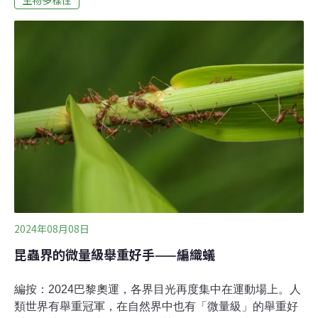
鴉，而艾倫認為這不是解決之道。不只18洞 高爾夫球場不
堪其擾濱海紹森市市立貝爾菲爾高爾夫球場（Belfairs Golf
Club）正考慮利用猛禽來解決大蚊幼蟲（leatherjacket）
造成的問題。艾倫告訴《BBC》，這種蟲喜歡草比較長、
土地鬆軟的草皮。烏鴉為了吃蟲，會在草皮上到處挖洞。
果嶺上的洞洞變多，讓打球的人很煩擾。球場人員每天花
大把時間修補草皮，但效果有限，因為新坑洞很快就會再
出現。英國高爾夫雜誌《Golf Business》指出，過往高爾
夫球場是使用
2024年08月08日
昆蟲界的微量級舉重好手——編織蟻
編按：2024巴黎奧運，各界目光再度集中在運動場上。人
類世界有舉重冠軍，在自然界中也有「微量級」的舉重好