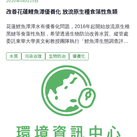
2020年08月25日
改善花蓮鯉魚潭優養化 放流原生種食藻性魚類
花蓮鯉魚潭潭水有優養化問題，2016年起開始放流原生種
黑鰱等食藻性魚類，希望透過生物防治改善水質。縱管處
委託東華大學黃文彬教授團隊執行「鯉魚潭生態調查評估
及工程環境監測分析委託專案」，發現潭中藻類介於中養
水質
污染治理
生物防治
優養化
到優養之間，去（2019）年野放3000尾白鰱後，水質似乎
改善不少。團隊今日（25日）上午在鯉魚潭放流黑鰱魚
苗，花蓮縣水產培育所配合增加提供黑鰱、羅漢魚及菊池
氏細鯽等原生魚種，期望嘗試除以生態食物鏈方式改善鯉
魚潭水質的評估試驗外，同時增加潭內生物多樣性。黃文
彬表示，從放養黑鰱及白鰱相關研究結果中，顯示能限制
浮游植物的生物量，並且對水質有淨化作用。由於鯉魚潭
並沒有無人干擾的淺灘環境供黑鰱及白鰱繁殖，所以沒有
放流魚苗後會大量繁衍及破壞生態的疑慮。