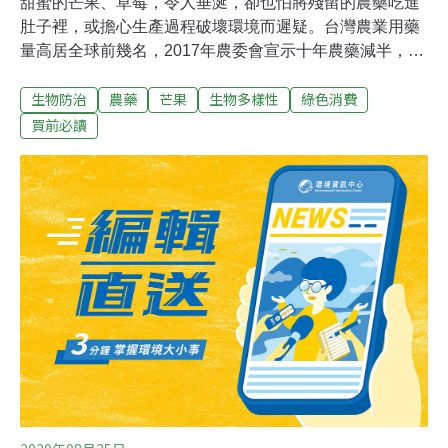
甜蜜的芒果、草莓，令人垂涎，卻也怕將殘留的農藥吃進
肚子裡，或擔心生產過程破壞環境而遲疑。台灣農業用藥
量高居全球前幾名，2017年農委會宣示十年農藥減半，同
時推動「作物有害生物綜合管理」作為配套措施，鼓勵發
生物防治
農藥
芒果
生物多樣性
綠色消費
展相關技術協助農民減藥生產不影響產量，並設置「永續
善農獎」。IPM是「作物有害生物綜合管理（Integrated
買前必讀
Pest Management，IPM）」的簡稱，是一種靈活調度多
種防治方法，防治田間病害、蟲害、草害、生物的管理方
案。不斷磨練IPM友善環境 今年新增技術、行銷二獎項第
二屆永續善農獎（IPM Award）昨（23）日舉辦頒獎典
禮，現場除揭曉「現場操作組」3名得獎者，主辦單位農
委會動植物防疫檢疫局首度增設以 IPM技術改善產業問題
之研究人員或團體為對象的「技術創新組」；「行銷推廣
組」則針對推廣農友導入IPM意願或促進國人認識IPM的個
人或團體為對象。