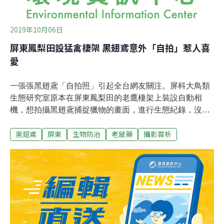
2019年10月06日
屏東鳳梨田設猛禽棲架 黑翅鳶意外「自拍」惹人喜
愛
一張張黑翅鳶「自拍照」引起全台網友關注。屏科大鳥類
生態研究室原本在屏東鳳梨田的老鷹棲架上裝設自動相
機，想拍攝黑翅鳶捕捉獵物的畫面，進行生態紀錄，沒想
到相機角度不小心偏移，只拍到黑翅鳶的上半身，結果出
黑翅鳶
屏東
生物防治
老鼠藥
攝影賞析
現了上千張模樣逗趣古怪的黑翅鳶「自拍照」，吸引許多
網友注意。屏科大鳥類生態研究室臉書表示，黑翅鳶平日
的活動範圍就在平地，而且分布廣泛，一般鄉村農田環境
都有機會出現。一般而言，黑翅鳶喜歡吃老鼠、禽鳥。由
於農民種植的鳳梨是非常容易有鼠害的水果，以往都是採
取投放老鼠藥的方式滅鼠，因此研究人員便在低矮的鳳梨
田上搭設高聳的猛禽棲架，既可以吸引喜歡站在制高點的
猛禽前來停棲，幫忙捕食老鼠、降低鼠害，又能以生物防