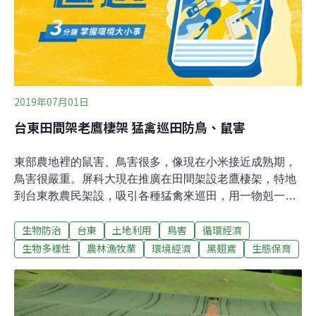
治方式，避免老鼠藥可能導致高階掠食者的大型禽鳥中
毒，形成正向循環，恢復農田自然的食物鏈。
2019年07月01日
台東田間架老鷹棲架 猛禽巡田防鳥、鼠害
東部農地裡的鼠害、鳥害很多，像現在小米接近成熟期，
鳥害很嚴重。屏科大現在推廣在田間架設老鷹棲架，特地
到台東教農民架設，吸引各種猛禽來巡田，用一物剋一物
方式來生物防治。老鷹棲架做法很簡單，只要用5到9公尺
生物防治
台東
土地利用
鳥害
循環經濟
的竹子，加上幾根木頭，用鐵絲綑綁成三角形平台，再插
在農田的小角落，變成猛禽鳥類像是黑翅鳶臨時棲息的
生物多樣性
農林漁牧業
環境經濟
黑翅鳶
生態保育
「巡邏站」，可以幫農民驅除田裡的鼠害和鳥害。野保所
研究生黃子倫說，霧峰五福社區的稻田有架設5支棲架，
目前農民回饋都熱烈的，也覺得黑翅鳶進駐後，當地老鼠
是有感下降。達魯瑪克雜糧合作社員 Aelese（巴慧玲，魯