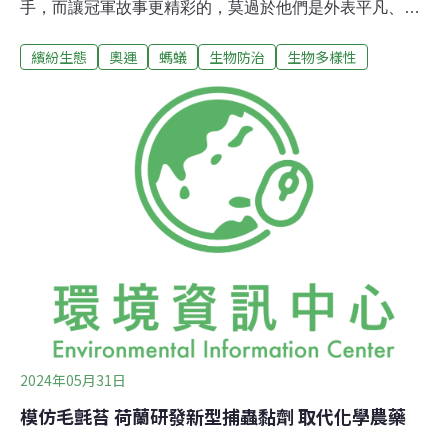
手，而讓冠軍故事更精彩的，莫過於他們是外表平凡、身
軀渺小，卻擁有無限力量的螞蟻——編織蟻。一隻編織蟻
繽紛生態
奧運
螞蟻
生物防治
生物多樣性
能搬運的重量，以一名成年男性體重換算，相當於2到3輛
轎車的重量。螞蟻無所不在，除了南北極以外，幾乎各地
的陸域環境都有不同種類的螞蟻分布。目前全世界有紀錄
的螞蟻大約有14000種，牠們平時取食各式動植物的殘
骸，同時又身為多種動物的食物，是大自然裡重要的成
員。人們時常低估了螞蟻的本事，正如同各種諺語中，
「螞蟻」總是被用來形容微不足道的事物。然而那渺小的
身軀，卻擁有不成比例的力氣——「舉重」可說是任何螞
蟻都擁有的技能，多數種類的螞蟻都能夠輕易舉起重達自
身重量20倍的物體。小螞蟻 大力士在螞蟻中，編織蟻（學
名：Oecophylla smaragdina）又是數一數二的大力士。
一隻編織蟻的工蟻，能夠
2024年05月31日
模仿毛氈苔 荷蘭研發新型捕蟲黏劑 取代化學農藥