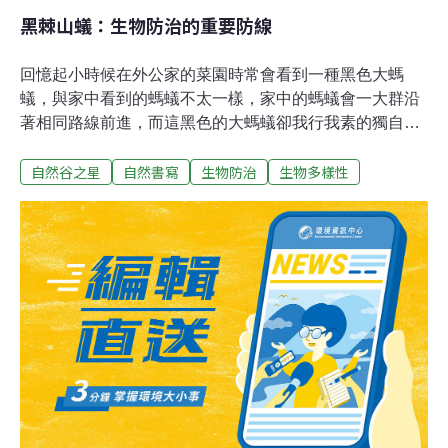
黑棘山蟻：生物防治的重要防線
回憶起小時候在外公家的菜園時常會看到一種黑色大螞
蟻，與家中看到的螞蟻不太一樣，家中的螞蟻會一大群沿
著相同路線前進，而這黑色的大螞蟻卻我行我素的獨自行
動，當時詢問了外公這是什麼螞蟻，只得到了這種螞蟻咬
自然谷之星
自然書寫
生物防治
生物多樣性
人很痛的解答，而這個疑問也一直存在我心中。來到自然
谷基地後，首次參與棲地志工的工作人員，在看著志工們
認真的敲碎原先作為護坡但歷經風霜而腐化的舊竹子時，
忽然有人呼喊著：「有螞蟻，有一大群又黑又大的螞
蟻。」上前仔細觀察後，發現竟然就是在外公家看到過的
黑色大螞蟻，在妥善安撫志工的情緒後，同事端詳起了這
群黑色大螞蟻，一會後說：「這是黑棘山蟻。」這瞬間解
開了我心中多年的疑問，就讓我們一起認識黑棘山蟻吧！
自然谷的一草一木都有其存在的價值，鋸開一根橫躺在自
然谷步道上的倒木後，黑棘山蟻逃竄而出，原來是我們破
壞了黑棘山蟻們的巢穴，將桫欏輕移置步道旁，希望黑棘
山蟻們可以繼續使用這根桫欏。（影片來源：台灣第一自