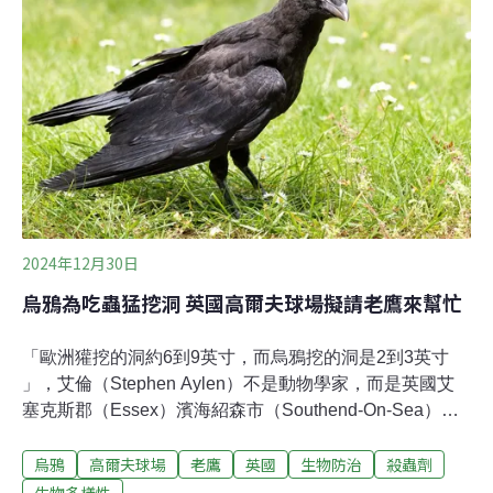
接管我們的城市。」快速都市化與暖化推波助瀾，蠍子在
城市安家落戶2014年至2023年，巴西總共通報超過110萬
起蠍子螫傷案件，十年間成長幅度高達155%。研究人員
在《Frontiers in Public Health》發表最新研究，歸咎出背
後幾大關鍵原因。由於巴西都市化腳步快速且欠缺規劃，
城市建設不僅入侵蠍子的野外棲地，也意外為牠們創
2024年12月30日
烏鴉為吃蟲猛挖洞 英國高爾夫球場擬請老鷹來幫忙
「歐洲獾挖的洞約6到9英寸，而烏鴉挖的洞是2到3英寸
」，艾倫（Stephen Aylen）不是動物學家，而是英國艾
塞克斯郡（Essex）濱海紹森市（Southend-On-Sea）的
市議員。艾倫轄區內的高爾夫球場遇到蟲害，烏鴉跑來吃
烏鴉
高爾夫球場
老鷹
英國
生物防治
殺蟲劑
蟲，結果在草坪上留下坑坑疤疤的洞。松鼠、老鼠、喜
鵲、啄木鳥也來「湊熱鬧」。市府打算祭出猛禽來嚇跑烏
生物多樣性