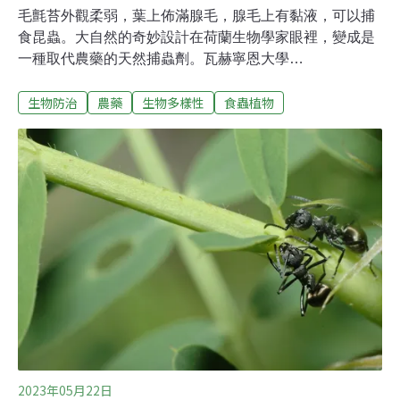
毛氈苔外觀柔弱，葉上佈滿腺毛，腺毛上有黏液，可以捕
食昆蟲。大自然的奇妙設計在荷蘭生物學家眼裡，變成是
一種取代農藥的天然捕蟲劑。瓦赫寧恩大學
（Wageningen University）和萊頓大學（Leiden
生物防治
農藥
生物多樣性
食蟲植物
University）聯手開發了一款創新捕蟲劑。他們以植物食用
油為基底，讓它氧化、變成濃稠的黏性液體後，再噴灑到
葉片上。模仿毛氈苔這類食蟲植物的黏蟲液滴，抓住小害
蟲。借鏡食蟲植物 除蟲新妙招隨著全球糧食需求攀升，在
過去30年間，化學農藥使用量暴增了50%，危害野生動物
與人類健康。但是，不用農藥可能導致農糧減產，也是另
一種危機。萊頓生物研究所的博士生比爾曼（Thijs
Bierman）跟同事以毛氈苔為構想，研發出植物油做成的
捕蟲劑。他們將這種黏稠液噴灑在葉片上，試驗能否捕獲
西方花薊馬（學名：Frankliniella occidentalis）。這種體
型很小的害蟲會危害500多種蔬菜
2023年05月22日