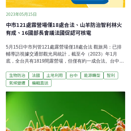
然股。
2023年05月15日
中市121處露營場僅18處合法、山羊防治智利林火
有成、16國部長會議法國促認可核電
5月15日中市列管121處露營場僅18處合法 觀旅局：已排
輔導訪視據交通部觀光局統計，截至今（2023）年1月
底，全台共有1819間露營場，但僅有約一成合法。台中市
政府列管了121處露營場，卻僅有18處合法，觀旅局表示
生物防治
法國
土地利用
台中
能源轉型
智利
將在今年8月底前逐一訪視完成，並提供專線諮詢服務，
輔導業者了解相關法令，後續也將配合中央規畫，辦理相
氣候變遷
編輯直送
關業務。內政部在2022年7月，修法放寬《非都市土地使
用管制規則》，容許農牧用地、林業用地1公頃以下，有
10%能做為露營設施使用。交通部觀光局也頒布《露營場
管理要點》讓業者有法可循，申請合法登記。（聯合報報
導）國土計畫法將全面實施 台南七股居民質疑漠視發展趨
勢國土計畫法預定2025年全面實施，台南市七股區不少居