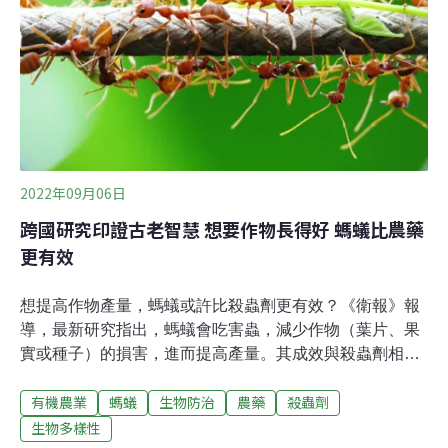
民認為，未來發展重心在靠近安南區的南七股一帶，卻被
劃定不利發展的農業發展地區，希望有轉圜機會。市府地
政局說，南市國土計畫已發布，若地方有異議，希望今
（2023）年底前遞交
2022年09月06日
跨國研究印證古老智慧 想要作物長得好 螞蟻比農藥
更有效
想提高作物產量，螞蟻或許比殺蟲劑更有效？《衛報》報
導，最新研究指出，螞蟻會吃害蟲，減少作物（葉片、果
實或種子）的損害，進而提高產量。其成效與殺蟲劑相
似，有時甚至更好，而且成本更低。利用螞蟻防治害蟲並
有機農業
螞蟻
生物防治
農藥
殺蟲劑
非新發現，1700年前中國已開始利用螞蟻來防治柑桔角肩
椿象，各國也有相關研究。新發表的報告從300多個案例
生物多樣性