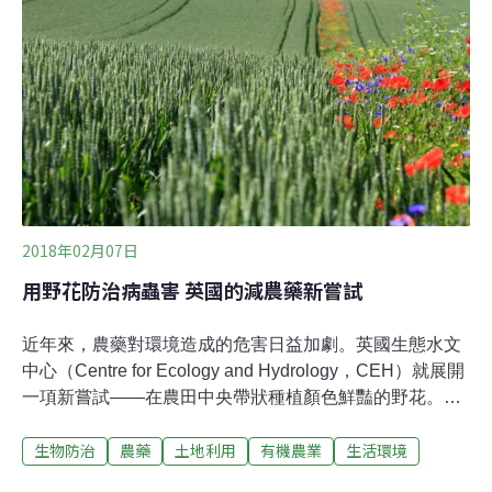
凱族）也說，以前種在山上的小米，那時候山上就有老鷹
在天空盤旋，「我們在燒墾整地的時候，老人家也叫我們
不要砍樹，而且要把樹枝修剪過，後來想到原來是要讓老
鷹可以停留在那裏，這也是原住民傳統的智慧。」
2018年02月07日
用野花防治病蟲害 英國的減農藥新嘗試
近年來，農藥對環境造成的危害日益加劇。英國生態水文
中心（Centre for Ecology and Hydrology，CEH）就展開
一項新嘗試——在農田中央帶狀種植顏色鮮豔的野花。這
些「野花帶」可望成為昆蟲一年四季的棲地，看是否能藉
生物防治
農藥
土地利用
有機農業
生活環境
此增加害蟲的天敵、減少農藥劑量。在田邊種植野花，支
持食蚜蠅（hoverfly）、寄生蜂（parasitic wasp）和步行