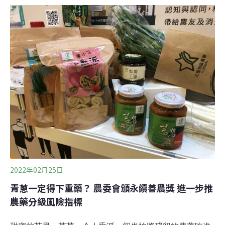
中去分析26種螞蟻與17種作物間的關係而得到上述結論。
不過，科學家也提醒，並非每一種螞蟻都提高作物產量，
有的螞蟻甚至會保護害蟲，在更深入地了解當地生態關聯
前，不宜擅自引入。​以巴西為主的跨國團隊8月於英國
《皇家學會學報：生物科學版》（Proceedings of Royal
Society B）發表這份報告，這是首份針對螞蟻對作物生產
貢獻所做的系統性文獻回顧。報告綜合分析了52篇螞蟻與
作物的研究，檢視17種作物、26種螞蟻以及30種害蟲間的
關係。
2022年02月25日
青蔥一定得下重藥？ 農委會頒永續善農獎 進一步推
農藥分級風險指標