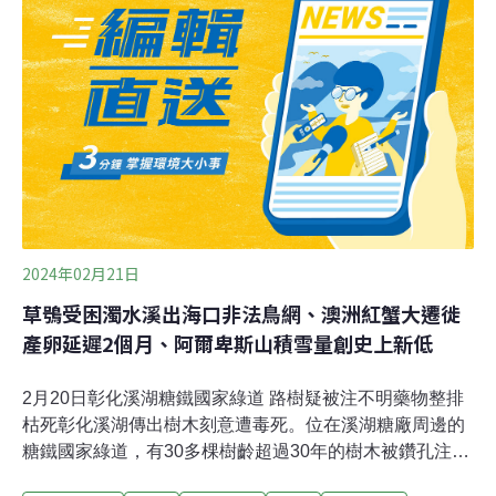
機，被列為一級保育類動物。設棲架為找回猛禽 意外成為
草鴞生態監測利器心型的蘋果臉，烏黑的大眼睛，草鴞外
型讓人過目不忘，牠們會在棲架上打瞌睡、抓到老鼠也會
帶到棲架上吃，遇到下雨天會靜靜站在棲架上淋雨，繁殖
季還會一起站在棲架上放閃。這些行為都是因為有了棲
架，才能親眼目睹。牠們主要在草生地活動，夜晚也會到
農田環境覓食，因而面臨鼠藥毒害、中鳥網等危機。
2024年02月21日
草鴞受困濁水溪出海口非法鳥網、澳洲紅蟹大遷徙
產卵延遲2個月、阿爾卑斯山積雪量創史上新低
2月20日彰化溪湖糖鐵國家綠道 路樹疑被注不明藥物整排
枯死彰化溪湖傳出樹木刻意遭毒死。位在溪湖糖廠周邊的
糖鐵國家綠道，有30多棵樹齡超過30年的樹木被鑽孔注入
不明藥物，還有環狀破壞甚至火燒，當地社大接獲通報