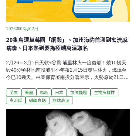
2026年03月02日
20隻鳥遭草莓園「網殺」、加州海豹首測到禽流感
病毒、日本熱到要為極端高溫取名
2月26～3月1日天乾+谷風 埔里林火一度復燃！燒10幾天
毀40公頃林地南投埔里小年夜2月15日發生林火，燃燒至
今已10幾天。林業保育署南投分署表示，火勢原於21日已
控制，但23日下午因風速增強，谷風旺盛，致火勢順著谷
苗栗
美國
鳥網
日本
氣候變遷
生物多樣性
風再度向上延燒，於24日再回到搶救階段。南投分署分署
長李政賢說明，林火累計延燒面積雖達40公頃，但大多數
禽流感
編輯直送
極端高溫
均已熄滅，目前餘約1公頃範圍，僅剩零星煙點竄出，仍
持續滅火中。27日遇清晨降雨，下午火勢順利控制。（太
報、中央社報導）草莓園驚見「網殺」慘況！ 20隻鳥喪命
保育類領角鴞也難逃