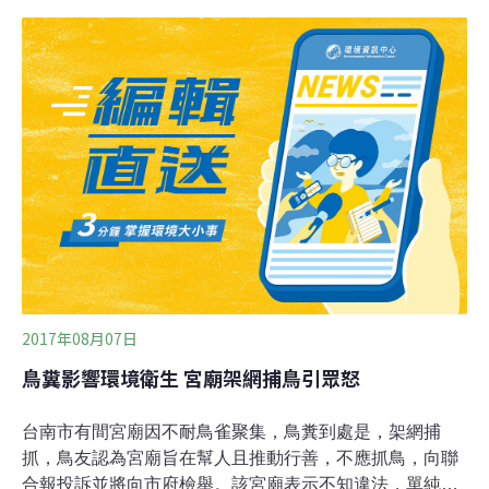
的很不可取。保七表示，鳥網架設者未在周邊留下可追查
的線索，而警方埋伏數日也未見有人來收網，但就鳥網上
殘留的數隻鳥類屍體可知，這樣的行為已經對保安林生態
產生危害，並違反野生動物保育法。
2017年08月07日
鳥糞影響環境衛生 宮廟架網捕鳥引眾怒
台南市有間宮廟因不耐鳥雀聚集，鳥糞到處是，架網捕
抓，鳥友認為宮廟旨在幫人且推動行善，不應抓鳥，向聯
合報投訴並將向市府檢舉。該宮廟表示不知違法，單純是