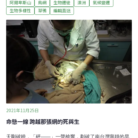
阿爾卑斯山
鳥網
生物遷徙
澳洲
氣候變遷
後，趕緊通知縣府到場了解情況，警方也已調閱監視器，
擴大追查可疑人車。（公視新聞報導）濁水溪出海口非法
生物多樣性
草鴞
編輯直送
設鳥網 保育類草鴞受困腿傷有鳥友19日在濁水溪出海口發
現1隻被鳥網困住的草鴞，通報相關單位並送到野生動物
急救站，經檢傷後草鴞腿部受傷、略有脫水，雲林縣農業
處說，草鴞屬於保育類瀕臨絕種野生動物，縣府將依據野
生動物保育法，針對非法架設鳥網的行為人開罰。（中央
社報導）
2021年11月25日
命懸一線 跨越那張網的死與生
天剛破曉，「砰——」一聲槍響，劃破了南台灣寧靜的早