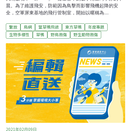
晨。為了維護飛安，防範因為鳥擊而影響飛機起降的安
全，空軍屏東基地的飛行管制室，開始以暱稱為
「FOLLOW ME」的驅鳥車展開每天例行的巡視作業。除
繫放
鳥網
當草鴞飛過
東方草鴞
年度專題
了檢視跑道，巡查機場內為防止飛鳥闖入而架設的鳥網也
是重點工作之一，因過程中有機會發現瀕危的保育類草鴞
生物多樣性
草鴞
野鳥救傷
野生動物救傷
誤觸鳥網受困，需即刻救援。草鴞會出現此處，係因野外
草生環境日益縮減，而軍方機場周邊相當空曠，且有大片
草生地，因而成為草鴞棲地環境之一。誤中機場鳥網 分秒
必爭搶生機「中網的鳥最怕在太陽下曝曬，脫水而亡。」
這是有著豐富野生動物救傷經驗的曾翌碩最為擔心的事，
因此，每當他接到飛行管制室人員通知，發現有草鴞中網
時，總是立即趕赴現場，以求掌握最佳的黃金救援時間。
「我曾經一天三趟，趕往屏東機場搶救草鴞。」家住台南
的曾翌碩說，那天他才剛剛進門，連椅子都還沒來得及坐
熱，就接到救援電話，又得馬上趕著出門了，因為他認為
2021年02月09日