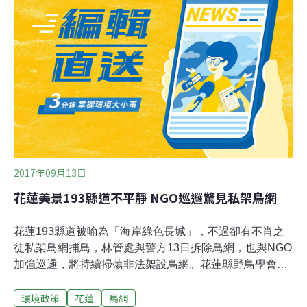
搶救，發現鴿子全為同一鴿主所有，然其中一隻早已身
亡。管理處表示，日前已是第三次在通霄山區同一地點查
獲鳥網，某次還曾當場緝捕架網嫌犯，管理處強調，目前
已掌握多處架網熱點，除加強巡視外，也將與保安警察合
作強化查緝工作，並呼籲民眾若發現有違法擄鴿網的設
置，可撥打03-5224163向新竹林區管理處通報。
2017年09月13日
花蓮美景193縣道不平靜 NGO巡邏驚見私架鳥網
花蓮193縣道被喻為「海岸綠色長城」，不過卻有不肖之
徒私架鳥網捕鳥，林管處與警方13日拆除鳥網，也與NGO
加強巡邏，將持續掃蕩非法架設鳥網。花蓮縣野鳥學會理
事長杜懿宗表示，農忙時節，恐鳥類危及作物，依法必須
環境政策
花蓮
鳥網
向地方政府申請架設鳥網，但在193這種私架鳥網行為真