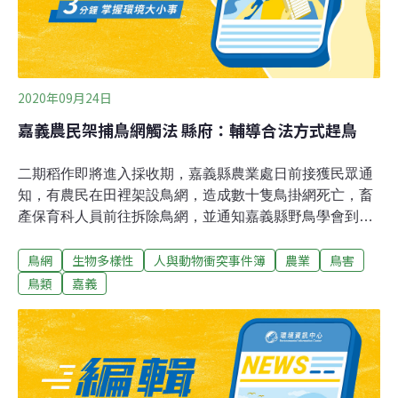
2020年09月24日
嘉義農民架捕鳥網觸法 縣府：輔導合法方式趕鳥
二期稻作即將進入採收期，嘉義縣農業處日前接獲民眾通
知，有農民在田裡架設鳥網，造成數十隻鳥掛網死亡，畜
產保育科人員前往拆除鳥網，並通知嘉義縣野鳥學會到場
協助辨識死亡鳥類。嘉義縣野鳥學會理事長陳建樺指出，
鳥網
生物多樣性
人與動物衝突事件簿
農業
鳥害
他現場瞭解中網死亡共有19隻鳥類與一隻東亞家蝠，鳥種
包括白頭翁、翠鳥、家燕、洋燕、斑文鳥、灰頭椋鳥與麻
鳥類
嘉義
雀，都不是保育類。畜產保育科長石蕙菱23日表示，未經
許可私自架設鳥網，已觸犯動保法規定，主管機關得逕予
拆除並銷毀網具，農民也可能被處以新台幣6萬元以上30
萬元以下罰鍰。石蕙菱說，由於架網農民為初犯，不知觸
法，僅沒收網具，勸導他不得再犯，並輔導以合法方式趕