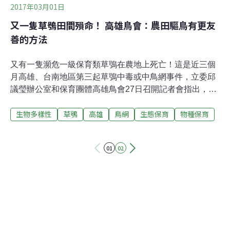
2017年03月01日
又一隻草鴞田間殞命！ 高雄鳥會：農田驅鳥有更友
善的方法
又有一隻瀕危一級保育類草鴞在農地上死亡！這是近三個
月高雄、台南地區第三起草鴞中毒或中鳥網事件，立委邱
議瑩辦公室和保育團體高雄鳥會27日召開記者會指出，國
內草鴞數量不到100隻，面臨存亡關鍵，現在棲地又遭不
生物多樣性
草鴞
高雄
鳥網
生態保育
物種保育
當開發和農民施用滅鼠藥及驅鳥繩所害，疾呼大眾對草鴞
投入更多關懷，也呼籲農政單位應加強農民對生態友善防
治措施的教育推廣，並透過農糧收購機制，鼓勵農民採用
01
02
友善的防治措施。農民發現傷鳥未通報 草鴞因鳥網纏繞餓
死「309公分長的驅鳥繩緊緊纏住這隻草鴞的右翅膀，讓
牠無法收合，」高雄鳥會理事長林世忠描述在台南大內發
現草鴞的情景。2月初，這隻草鴞中鳥網後跌落水田無法
飛行，農地主人發現時將防鳥繩索剪斷，卻沒有立刻回報
保育單位或鳥會，草鴞在農地旁的草叢裡掙扎了一週，當
林世忠在網路上發現照片隔日趕往現場救援時，草鴞已經