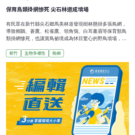
保育鳥類掛網慘死 尖石林道成墳場
有民眾在新竹縣尖石鄉馬美林道發現樹林懸掛多張鳥網，
導致鵂鶹、蒼鷹、松雀鷹、領角鴞、白耳畫眉等保育類鳥
類掛網慘死，也讓賞鳥祕境成為怵目驚心的野鳥墳場，縣
府研判不肖人士想捉來販售牟利，將派人拆除鳥網，並交
新竹
生物多樣性
鳥網
由警方加強巡查，緝拿破壞生態的兇手。愛鳥人士說，隱
形網的尼龍繩網細如蜘蛛絲卻十分強韌，鳥兒若不慎碰
觸，越掙扎越掙脫不開。由於馬美林道四周山域相當偏僻
且人煙稀少，也不是賽鴿的飛行路線，無法理解在此架設
陷阱的動機。新竹縣農業處研判，架設陷阱可能要捕捉野
生動物販售牟利，已派員拆除，並轉請保七總隊及橫山分
局加強巡邏。農業處表示，民眾若因野生動物危及生命或
危害財產，可通報農政單位協助以人道方式驅趕，若未經
許可獵捕、宰殺保育類野生動物，依《野生動物保育法》
規定可處6月至5年以下有期徒刑，併科20萬至100萬元罰
金。