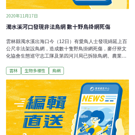
2020年11月17日
濁水溪河口發現非法鳥網 數十野鳥掛網死傷
雲林縣濁水溪出海口今（12日）有愛鳥人士發現綿延上百
公尺非法架設鳥網，造成數十隻野鳥掛網死傷，麥仔簝文
化協會生態巡守志工隊及第四河川局已拆除鳥網。農業處
表示，非法架設鳥網造成保育類動物死亡，最重可處5年
雲林
生物多樣性
鳥網
徒刑、得併科100萬元罰金。麥仔簝文化協會理事長吳明
宜表示，協會今天接獲愛鳥人士通報，指出濁水溪出海口
南岸有人架設鳥網，已有不少野鳥掛網死傷，協會立即通
報雲林縣農業處、第四河川局及志工前往查看，發現包括
反嘴鴴、小環頸鴴、赤頸鴨等候鳥掛網死亡，另外，有尖
尾鴨、琵嘴鴨、田鷸等掛網掙扎，立即當場解救後野放，
並拆除鳥網。