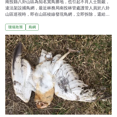
南投縣八卦山區為知名賞鳥勝地，也引起不肖人士覬覦，
違法架設捕鳥網，最近林務局南投林管處護管人員於八卦
山區巡視時，即在山區稜線發現鳥網，立即拆除，還給鳥
群安全的天空，若查獲民眾違法架網捕鳥，將依違反野生
環境政策
鳥網
動物保育法送辦，若獵捕保育類動物，最重可處5年有期
徒刑，併科新台幣100萬元罰金。南投林管處表示，森林
護管人員定期巡視山區，除了查緝盜伐林木，違法獵捕也
是重點項目，護管人員則在南投、彰化交界八卦山區的一
處稜線，發現違法架設的鳥網，總長度約200公尺，立即
進行拆除。