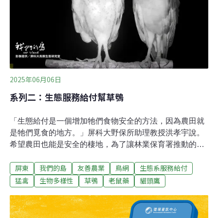
2025年06月06日
系列二：生態服務給付幫草鴞
「生態給付是一個增加牠們食物安全的方法，因為農田就
是牠們覓食的地方。」屏科大野保所助理教授洪孝宇說。
希望農田也能是安全的棲地，為了讓林業保育署推動的草
鴞生態服務給付計畫，在2021年上路。參與的農友，守護
屏東
我們的島
友善農業
鳥網
生態系服務給付
草鴞的安全與田間豐富的生態，也為消費者提供安心的作
物，為草鴞保育增加一絲希望。台灣的貓頭鷹大多是森林
猛禽
生物多樣性
草鴞
老鼠藥
貓頭鷹
性的，唯獨草鴞住在草叢裡。相對來說，低海拔的草生環
境變動劇烈，經常因為開發、火燒、外來種植物入侵等問
題消失。棲地大幅減少，原本數量就不多的草鴞，陷入危