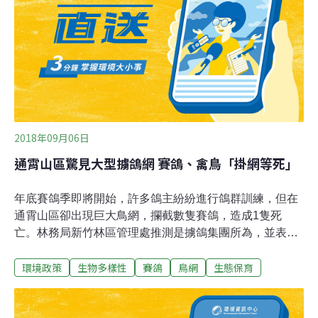
鳥。
2018年09月06日
通霄山區驚見大型擄鴿網 賽鴿、禽鳥「掛網等死」
年底賽鴿季即將開始，許多鴿主紛紛進行鴿群訓練，但在
通霄山區卻出現巨大鳥網，攔截數隻賽鴿，造成1隻死
亡。林務局新竹林區管理處推測是擄鴿集團所為，並表示
鳥網若放得越久，將加劇山林生態危害，呼籲民眾若發現
環境政策
生物多樣性
賽鴿
鳥網
生態保育
違法擄鴿網，可向新竹林區管理處通報。林務局新竹林區
管理處巡山員日前在苗栗通霄鎮的山區，發現有人在國有
林地架設大型鳥網，隨即聯絡警方到場查緝，雖抵達現場
未見擄鴿集團身影，但鳥網上已有七隻賽鴿掛網，經緊急