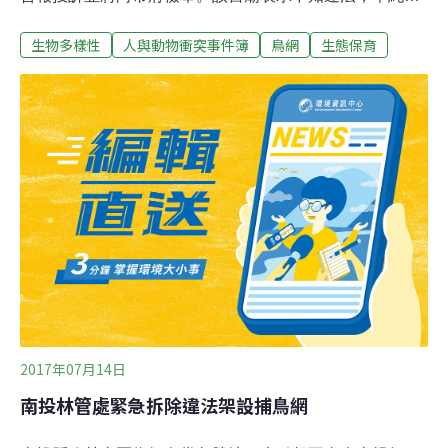
信徒反映雀鳥影響環境衛生才架網，將把網拆掉。鳥友投
生物多樣性
人與動物衝突事件簿
鳥網
生態保育
訴說，這家宮廟設網捕鳥已一段時間，昨天（4日）路
過，發現有麻雀受困，立即解救，也忠告廟方人員盡速拆
除殺生補鳥網，但廟方今天並未拆除網子。由於北風漸
強，未來過境候鳥漸多，若網子不拆，可能陸續會有鳥落
網，因此發動搶救行動，除投訴並將向市府農業局檢舉。
該宮廟表示，廟前棚架處每天都有大群雀鳥聚集，鳥糞特
多，有些信徒還「中彈」，顧及環境衛生才架網，希望嚇
阻。不知這樣是違法，會趕快把網子拆下來，另會請教專
家，解決雀鳥太多，影響環境衛生的問題。台南拍鳥俱樂
部負責人黃蜀婷表示，依據野生動物保護法第21條規定，
非屬保育鳥禽危害農作物、水產養殖時，農漁民可以捕
殺，但架設鳥網必須申請，未經申請架設網具主管機關得
逕予拆
2017年07月14日
南投林管處緊急拆除違法架設捕鳥網