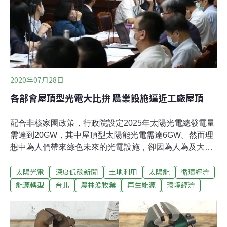
鬆的標準。八次流標，問題出在哪？太陽光電產業協會祕
書長姜暭先指出，限
2020年07月28日
各部會屋頂型光電大比拚 農業設施逼近工廠屋頂
配合非核家園政策，行政院設定2025年太陽光電總發電量
需達到20GW，其中屋頂型太陽能光電需達6GW。然而理
想中為人們帶來綠色未來的光電設施，卻因為人為及大環
境的種種因素，出現各種光怪陸離的現象，引來遍地烽
太陽光電
深度低碳新聞
土地利用
太陽能
循環經濟
火。為了讓太陽光電走上正途，民進黨立委洪申翰繼13日
召開地面型光電公聽會後，昨（28日）又針對屋頂型光電
能源轉型
台北
農林漁牧業
再生能源
環境經濟
召開公聽會。會議有數個部會出席，報告轄下設置屋頂型
光電的成果，卻遭立委及環保團體批評只有成果卻沒有盤
點有潛力的設置面積，質疑各部會努力不足。洪申翰也