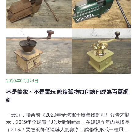
說，各部會絕對不要認為自己只是配合行政院命令做事，
新能源是國內外的大趨勢，無論是公私部門都必須跟上，
只是時間早晚問題，提前部署只有好處沒有壞處。部會被
批不夠努力 立委要求各部會心態更積極公聽會上，交通部
和內政部被環團點名不夠努力。根據2016年10月27日行政
院給交通部的目標是兩年要達到7.09MW，交通部於會議
上報告其設置容量達7.6MW
2020年07月24日
不是美妝、不是電玩 修復舊物如何讓他成為百萬網
紅
「最近，聯合國《2020年全球電子廢棄物監測》報告才顯
示，2019年全球電子垃圾量創新高，在短短五年內竟增長
了21%！要怎麼降低這嚇人的數字，讓修復形成一種風
潮，會是一個好辦法」成為網紅Youtuber是許多年輕人的