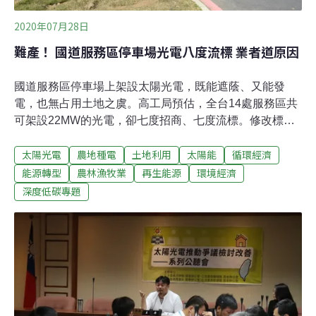
2020年07月28日
難產！ 國道服務區停車場光電八度流標 業者道原因
國道服務區停車場上架設太陽光電，既能遮蔭、又能發
電，也無占用土地之虞。高工局預估，全台14處服務區共
可架設22MW的光電，卻七度招商、七度流標。修改標案
後，21日開標，依舊沒有廠商投標。27日，立委洪申翰等
太陽光電
農地種電
土地利用
太陽能
循環經濟
召開光電公聽會，以了解各部會裝設太陽光電的困難。交
通部預估，國道服務區停車場可架設22MW、高鐵與台鐵
能源轉型
農林漁牧業
再生能源
環境經濟
場站可裝置11.4MW，遊憩用地可架設0.34MW。交通部至
深度低碳專題
今共完成7.6MW，國道服務區停車場光電則是直接掛零。
高工局說明，14處國道服務區分為北、中、南三個標案，
21日第八度流標，實際已經流標24次。外傳標案霸王條款
太多，高工局喊無辜，受訪時解釋，由於要架設在停車場
上，並保留路面養護、工程車進出，所以要求光電架設須
淨高5.1公尺、拉高成本之故。高公局表示，已洽商經濟部
研議放寬招標條件，無論是回饋金或架設年限，都是最寬