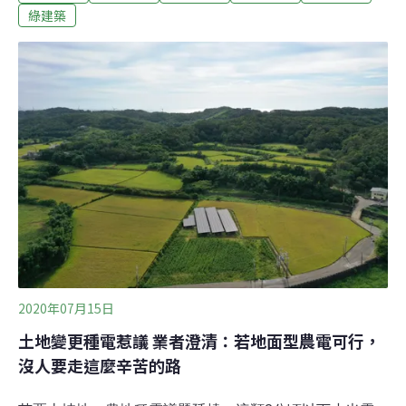
濟，顧不及環保，造成後續碳排及能源使用「大反彈」，
綠建築
比危機前還高。要怎麼避免歷史重蹈覆轍，國際能源總署
（IEA）攜手國際貨幣組織（IMF），趕在全球解封所有經
濟活動前，推出永續復甦特別報告（Sustainable
Recovery-World Energy Outlook Special Report），期望
提供乾淨又符合成本效益的行動，讓2020年不同於過去！
永續復甦有多好？就業健康一把罩首先，IEA的計畫有三
項遠大目標，分別是「促進經濟發展」、「創造就業」、
「建立
2020年07月15日
土地變更種電惹議 業者澄清：若地面型農電可行，
沒人要走這麼辛苦的路