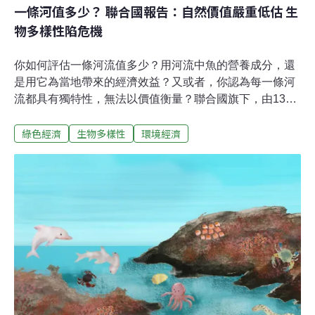
一條河值多少？ 聯合國報告：自然價值嚴重低估 生
並且向西方大眾募資。計畫的目的，是復育當地森林生態
物多樣性陷危機
系與生物多樣性，並且協助農民永續地利用天然資源，減
緩森林砍伐的壓力和氣候變遷的威脅。
你如何評估一條河流值多少？用河流中魚的營養成分，還
是用它為當地帶來的經濟效益？又或者，你認為每一條河
流都具有獨特性，無法以價值衡量？聯合國旗下，由139
成員國組成的生物多樣性研究機構「跨政府生物多樣性與
綠色經濟
生物多樣性
環境經濟
生態系服務平台」（IPBES）11日對外說明一份歷時四年
的重要研究，其核心結論是，人類對自然資源的經濟評估
方式太過狹隘，讓生物多樣性陷入更深的危機。自然有
價？有助提高關注但未充分考量多樣性幾千年來，我們根
據動植物的食物、住所和其他人類所需的功能訂定出一個
交易價。近年，在新的綠色會計下，我們引入各種類型的
環境稅、碳抵換機制和其他政策工具，為自然資源的經濟
價值與污染成本訂價。有人認為這可提高政府、公司和消
費者對自然的關注，但也有人認為，為無價的東西貼上價
格將產生反效果。