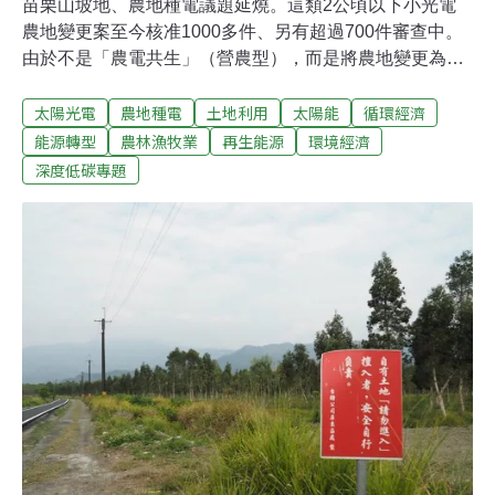
苗栗山坡地、農地種電議題延燒。這類2公頃以下小光電
農地變更案至今核准1000多件、另有超過700件審查中。
由於不是「農電共生」（營農型），而是將農地變更為非
農用，引發農地破碎化、破壞生態棲地等爭議。農委會7
太陽光電
農地種電
土地利用
太陽能
循環經濟
日迅速召開記者會、修法加嚴管制，卻引發業界反彈。13
日立委洪申翰、周春米召開光電公聽會，太陽光電發電系
能源轉型
農林漁牧業
再生能源
環境經濟
統公會副理事長施維政澄清，他們都是照著法規程序走，
深度低碳專題
變更農地的程序很複雜，「如果能走營農型，沒人要走這
麼困難的路」、「章蓋不完、那條路實在太辛苦」。日本
已經走出地面型農電共生案例，業者卻指在台灣完全受
阻，感受是「農委會不喜歡農電共生」。農委會急忙澄
清，是因為戶外地面型的農糧作物需光性強，需要更長的
試驗與評估。環團則呼籲成立共同平台，一起尋求解方。