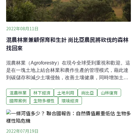
2022年08月11日
混農林業兼顧保育和生計 尚比亞農民將砍伐的森林
找回來
混農林業（Agroforestry）在現今全球受到重視和歡迎。這
是在一塊土地上結合林業和農作生產的管理模式，藉此達
到碳儲存和減少土壤侵蝕，改善土壤健康，同時增加土地
作物產量，以及保護生物多樣性。國際組織WeForest自
混農林業
林下經濟
土地利用
尚比亞
山林復育
2011年起在非洲尚比亞推動森林生態系復育計畫，在當地
旱生林遭到嚴重砍伐的銅帶省（Copperbelt Province）及
國際案例
生物多樣性
環境經濟
卡塔尼諾森林保護區（Katanino Forest Reserve），捲動
周邊社區小農參與，透過輔助天然更新（Assisted Natural
Regeneration）[1]等林業技術把森林找回來。同時，協助
農民在自有農地上發展混農林業，增加收入，取代傳統的
2022年07月19日
伐木製炭事業。WeForest的計畫在聯合國的支持下執行，