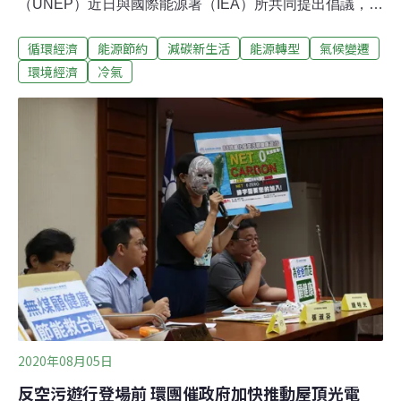
（UNEP）近日與國際能源署（IEA）所共同提出倡議，全
球若能共同推動更有效率的冷氣系統，將可以減少接近
循環經濟
能源節約
減碳新生活
能源轉型
氣候變遷
4600億噸的溫室氣體排放，等同減下八年、以2018年為基
礎的全球的溫室氣體排放量。早在今年夏天來臨前，我就
環境經濟
冷氣
已有心理準備，這會是一個用電量爆增的夏天。科學家在
年初就已警告各國，在暖化的趨勢下，今年恐將成為人類
歷史所記載，最熱的年份之一。果然才過半年，全球每月
的平均溫度，不是破紀錄就是與高溫紀錄差距甚微；另包
括台北城在內，許多城市都在刷新最高溫紀錄。高溫的趨
勢明顯，加上人類整體消費能力提升，對於冷氣的需求自
然強勁，自然也推升了用電量。伯明罕大學的研究預估，
到本世紀中，全球冷氣的用電量將是今日的五倍左右；即
使再生能源推廣順利，到2050年將有八成的綠電，都要先
留給冷氣用。若再加上疫情的因素，一般不具換
2020年08月05日
反空污遊行登場前 環團催政府加快推動屋頂光電