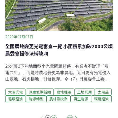
不會、未來也不會，去動到這個部分。」解除平地造林爭
議：先盤點、後分類陳吉仲說明，台灣平地造林共1萬
3000多公頃、其中台糖土地約1萬1000公頃、另2
2020年07月07日
全國農地變更光電審查一覽 小面積累加破2000公頃
農委會提修法補破洞
2公頃以下的地面型小光電問題頻傳，有業者不辦理「農
電共生」、而是將農地變更為非農地。近日更有光電侵入
山坡地、石虎棲地，引發反彈。今（7）日農委會主委陳
吉仲做出重大宣示，將修法加嚴審查要點。以後，2公頃
太陽光電
深度低碳新聞
農地種電
土地利用
太陽能
以下光電的農地變更案，如果周圍都是農地的、一律不允
許變更。2公頃以上也要農委會出具同意文件才會放行。
循環經濟
能源轉型
農林漁牧業
再生能源
環境經濟
另一個潛在問題是2-30公頃農地變更為光電的申請。雖然
目前尚無核准案件，但送入審查程序者已有69件、共1279
公頃，是未來農地流失的一大隱憂。對此農委會也提出加
......