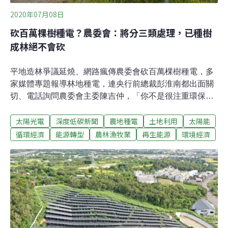
2020年07月08日
砍百萬棵樹種電？農委會：將分三類處理，已種樹
成林絕不會砍
平地造林爭議延燒、網路瘋傳農委會砍百萬棵樹種電，多
家媒體專題報導林地種電，連央行前總裁彭淮南都出面關
切、電話詢問農委會主委陳吉仲，「你不是很注重環保
嗎？百萬棵樹砍得下去？」。陳吉仲昨（7）日公開澄
太陽光電
深度低碳新聞
農地種電
土地利用
太陽能
清，「我們一棵樹也都沒有去砍」。他強調，農委會3月
底就已經退回台糖的嘉義、屏東平地造林申請案。「農委
循環經濟
能源轉型
農林漁牧業
再生能源
環境經濟
會根本不會同意」、「這些樹都好好的」。台南有機蔬菜
產區、屏東毛豆產區種電申請也在3月底退回，「報導根
本都不是事實」。他進一步提出，林務局會在兩個月內盤
點1萬3768公頃現有平地造林後，分成保留造林木、恢復
農用、評估給光電用三種處理方式。針對已種樹成林、具
有棲地及生態價值的區位，將保留造林木，並在造林獎勵
結束後，持續給生態獎勵。「從來不會、過去不會、現在