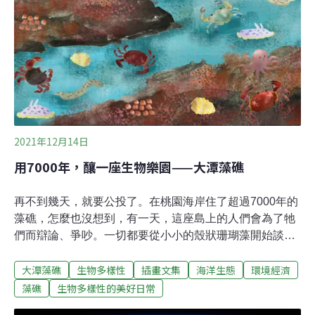
2021年12月14日
用7000年，釀一座生物樂園——大潭藻礁
再不到幾天，就要公投了。在桃園海岸住了超過7000年的
藻礁，怎麼也沒想到，有一天，這座島上的人們會為了牠
們而辯論、爭吵。一切都要從小小的殼狀珊瑚藻開始談
起。在原本不適合落地生根的沙岸，因為天時地利（氣候
大潭藻礁
生物多樣性
插畫文集
海洋生態
環境經濟
變暖海平面上升、沖積扇堆積了大量礫石），殼狀珊瑚藻
抓住機會，也抓住海水中的鈣離子，與氫離子、重碳酸氫
藻礁
生物多樣性的美好日常
根離子結合，形成碳酸鈣（CaCO3），並一點一滴存在細