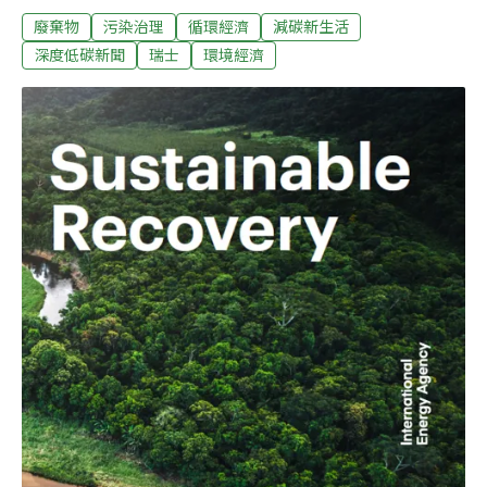
廢棄物
污染治理
循環經濟
減碳新生活
夢想，他們大部分因為美妝、旅遊、美食這類普羅大眾的
主題一炮而紅。不過在瑞士，有一位33歲的機械技師
深度低碳新聞
瑞士
環境經濟
Urs，開設的Youtube頻道在短短一年半內達到近130萬訂
閱，訂閱數甚至多過FIFA國際足球聯盟和歐洲歌唱大賽
（Eurovision Song Contest）！奇妙的是，Urs從不露
臉，影片也沒有背景音樂及繁複剪輯，只有拆解舊物、重
新打磨成新物的聲音。這讓Urs頻道有別於其他
Youtuber，吸引人的地方不再是軟性休閒生活議題，而是
那「舊變新」的神奇。不要用過即丟 讓修復成為一股新潮
流先來看看Urs這位Youtuber到底是何方神聖！他的父親
本身就以修理和銷售家電維生，從小