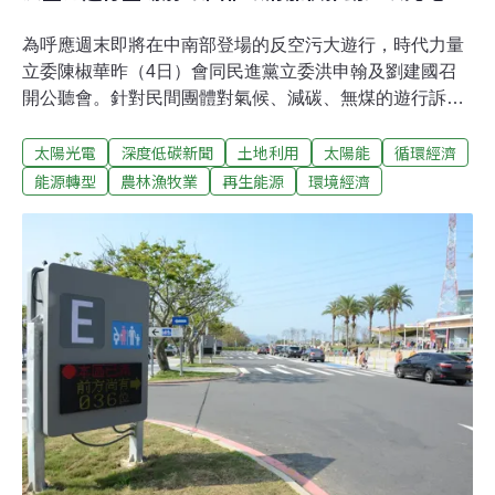
為呼應週末即將在中南部登場的反空污大遊行，時代力量
立委陳椒華昨（4日）會同民進黨立委洪申翰及劉建國召
開公聽會。針對民間團體對氣候、減碳、無煤的遊行訴
求，陳椒華呼籲政府提出2025以後的能源配比及減碳目
太陽光電
深度低碳新聞
土地利用
太陽能
循環經濟
標、積極設置屋頂型太陽光電。上（7）個月，洪申翰曾
召開兩次太陽光電公聽會，當時各部會遭環團痛批光電設
能源轉型
農林漁牧業
再生能源
環境經濟
置潛力盤點不力。昨日公聽會上，許多部會加強盤點力
道，環團則回應，盤點工作仍還未做足。各部會擴大盤點
屋頂型光電設置潛力內政部指出，目前已著手盤點殯葬用
地、社區中心與集會所、內政部管有土地資產，如消防署
訓練中心、社會住宅、污水處理廠共五個項目，預計2025
年可設置的容量將達20.54MW。此外，內政部也推動了都
市更新建物的容積獎勵，目前智慧建築、綠建築的標準，
將是否設置太陽光電設施納入品評標準，若建築設計取得
上述標章，將可取得容積獎勵；社會住宅的部分，內政部
補助地方政府設置太陽光電，也規定若無法裝設