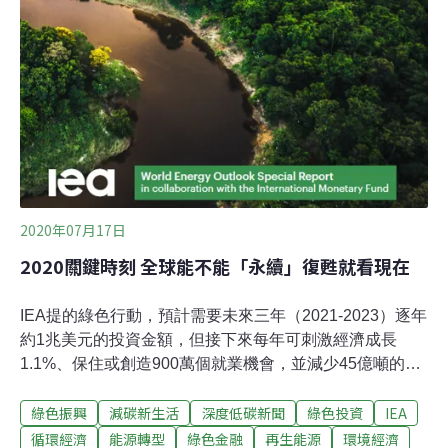
2020年07月17日
2020關鍵時刻 全球能不能「永續」復甦就看現在
IEA提的綠色行動，預計需要未來三年（2021-2023）逐年
約1兆美元的投資金額，但接下來每年可刺激經濟成長
1.1%、保住或創造900萬個就業機會，並減少45億噸的碳
排放量，甚至附帶降低5%的空污量COVID-19讓全球經濟
綠色振興
減碳新生活
深度低碳新聞
綠色投資
IEA
萎縮6%、奪走3億個工作機會，窘境堪可與2008年的金融
海嘯相比。回想當初經濟危機過後，各國政府全力拚經
循環經濟
能源轉型
綠色金融
再生能源
環境經濟