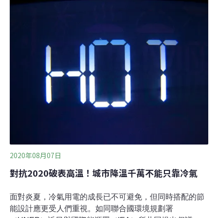
胞壁裡。以10~20年增加1公分，或更慢的速度，累積結
晶。歷經數千年，好不容易堆起厚厚4公尺，抵擋分分秒
秒的海潮沖刷，守住海岸線。但人們來來去去。才一轉
眼，水泥就灌成堤防，駐紮海陸交界；上游工業區則持續
排出不再澄澈的污水。北起大園區竹圍漁港，南至新屋區
永安漁港，綿延27公里的特殊海岸，已有75%遭嚴重破
壞。環境變了。但環境嘛，一向嚴苛。藻礁生態系裡，滿
是孔隙的石灰岩礁體及其周邊，還是一定程度內吸引了不
少獨特生命入住，豐富了潮間帶的生物多樣性
2020年08月07日
對抗2020破表高溫！城市降溫千萬不能只靠冷氣
面對炎夏，冷氣用電的成長已不可避免，但同時搭配的節
能設計應更受人們重視。如同聯合國環境規劃署