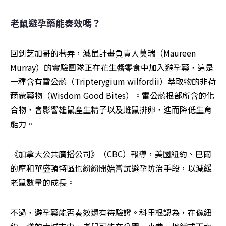
老鼠避孕藥能奏效嗎？
回到芝加哥的巷弄，滅鼠計畫負責人莫瑞（Maureen 
Murray）的實驗團隊正在花生醬零食中加入避孕藥，這是
一種含有雷公藤（Tripterygium wilfordii）萃取物的非荷
爾蒙藥物（Wisdom Good Bites）。雷公藤根部所含的化
合物，會影響雄鼠產生精子以及雌鼠排卵，進而降低生育
能力。
《加拿大公共廣播公司》（CBC）報導，美國紐約、巴爾
的摩和華盛頓特區也紛紛開始嘗試避孕防治手段，以減緩
老鼠數量的成長。
不過，避孕藥能否奏效還有待驗證。科里根認為，在像紐