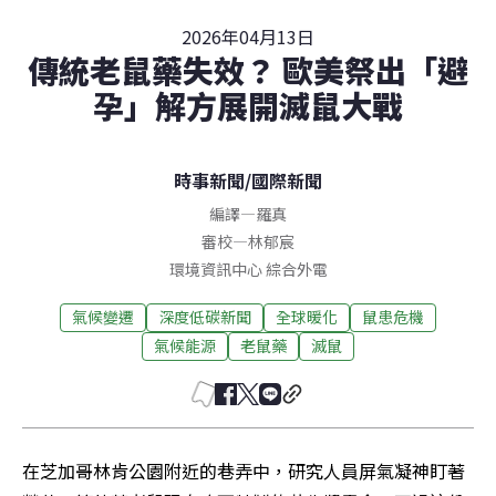
2026年04月13日
傳統老鼠藥失效？ 歐美祭出「避
孕」解方展開滅鼠大戰
時事新聞
/
國際新聞
編譯
—
羅真
審校
—
林郁宸
環境資訊中心 綜合外電
氣候變遷
深度低碳新聞
全球暖化
鼠患危機
氣候能源
老鼠藥
滅鼠
在芝加哥林肯公園附近的巷弄中，研究人員屏氣凝神盯著