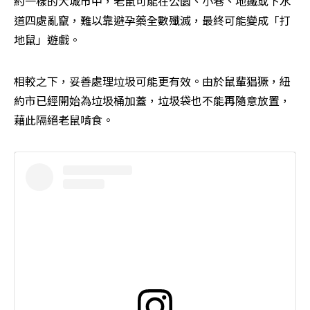
約一樣的大城市中，老鼠可能在公園、小巷、地鐵或下水
道四處亂竄，難以靠避孕藥全數殲滅，最終可能變成「打
地鼠」遊戲。
相較之下，妥善處理垃圾可能更有效。由於鼠輩猖獗，紐
約市已經開始為垃圾桶加蓋，垃圾袋也不能再隨意放置，
藉此隔絕老鼠啃食。