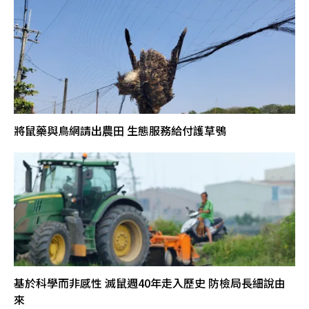
將鼠藥與鳥網請出農田 生態服務給付護草鴞
基於科學而非感性 滅鼠週40年走入歷史 防檢局長細說由
來