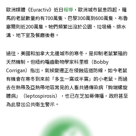
歐洲媒體《Euractiv》近日
報導
，歐洲城市鼠患四起，羅
馬的老鼠數量約有700萬隻、巴黎300萬到600萬隻、布魯
塞爾則近200萬隻。牠們頻繁出沒於公園、垃圾桶、排水
溝、地下室及餐廳後巷。
過往，美國和加拿大北邊城市的寒冬，是抑制老鼠繁殖的
天然機制。但紐約囓齒動物學家科里根（Bobby 
Corrigan）指出，氣候變遷正在侵蝕這道防線，如今老鼠
有機會在寒冬到來前「多生一窩或半窩」的小老鼠。而過
去在熱帶及亞熱帶地區常見的人畜共通傳染病「鉤端螺旋
體病」（leptospirosis），也已在芝加哥傳播，政府甚至
為此發出公共衛生警示。