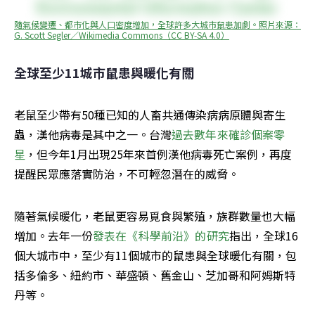
隨氣候變遷、都市化與人口密度增加，全球許多大城市鼠患加劇。照片來源：
G. Scott Segler／Wikimedia Commons（CC BY-SA 4.0）
全球至少11城市鼠患與暖化有關
老鼠至少帶有50種已知的人畜共通傳染病病原體與寄生
蟲，漢他病毒是其中之一。台灣
過去數年來確診個案零
星
，但今年1月出現25年來首例漢他病毒死亡案例，再度
提醒民眾應落實防治，不可輕忽潛在的威脅。
隨著氣候暖化，老鼠更容易覓食與繁殖，族群數量也大幅
增加。去年一份
發表在《科學前沿》的研究
指出，全球16
個大城市中，至少有11個城市的鼠患與全球暖化有關，包
括多倫多、紐約市、華盛頓、舊金山、芝加哥和阿姆斯特
丹等。