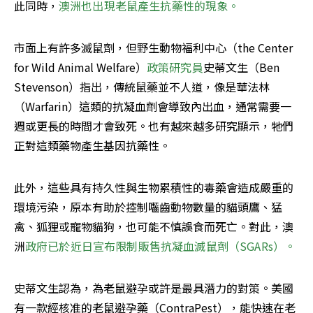
此同時，
澳洲也出現老鼠產生抗藥性的現象。
市面上有許多滅鼠劑，但野生動物福利中心（the Center 
for Wild Animal Welfare）
政策研究員
史蒂文生（Ben 
Stevenson）指出，傳統鼠藥並不人道，像是華法林
（Warfarin）這類的抗凝血劑會導致內出血，通常需要一
週或更長的時間才會致死。也有越來越多研究顯示，牠們
正對這類藥物產生基因抗藥性。
此外，這些具有持久性與生物累積性的毒藥會造成嚴重的
環境污染，原本有助於控制囓齒動物數量的貓頭鷹、猛
禽、狐狸或寵物貓狗，也可能不慎誤食而死亡。對此，澳
洲
政府已於近日宣布限制販售抗凝血滅鼠劑（SGARs）。
史蒂文生認為，為老鼠避孕或許是最具潛力的對策。美國
有一款經核准的老鼠避孕藥（ContraPest），能快速在老