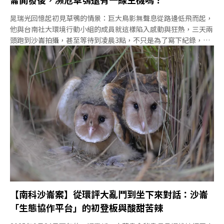
晁瑞光回憶起初見草鴞的情景：巨大鳥影無聲息從路邊低飛而起，
他與台南社大環境行動小組的成員就這樣陷入感動與狂熱，三天兩
頭跑到沙崙拍攝，甚至等待到凌晨3點，不只是為了寫下紀錄，更
是因為害怕，「現在不拍，以後就什麼都拍不到了。」南科沙崙園
區開發案於5月27日進入環評審查，由於開發面積超過500公頃，
已達法定門檻，進入較嚴謹的二階環評程序。開發單位針對園區及
周邊3公里範圍，選定42處草鴞潛在活動區，展開每月二次、每次
連續五夜的自動錄音機監測，結果在39處樣區偵測到草鴞蹤跡。其
中，最穩定的活動場域集中在調查範圍南側的二仁溪高灘地一帶。
台南社大長期關注二仁溪河川污染與電子廢棄物議題，今年因沙崙
開發案，誤打誤撞踏進草鴞保育。面對這片即將轉變的土地，無論
是長期投入的地方「老鳥」，還是近年才加入的「菜鳥」，都感到
深深不捨。「它並不是自然演替的樣子」然而，草鴞在沙崙的活躍
身影，其實並非來自自然的原始狀態。
【南科沙崙案】從環評大亂鬥到坐下來對話：沙崙
「生態協作平台」的初登板與酸甜苦辣