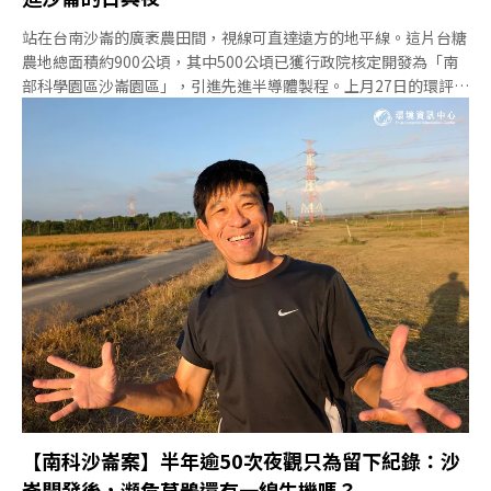
站在台南沙崙的廣袤農田間，視線可直達遠方的地平線。這片台糖
農地總面積約900公頃，其中500公頃已獲行政院核定開發為「南
部科學園區沙崙園區」，引進先進半導體製程。上月27日的環評會
議上，反對開發的公民團體直指，高科技廠無止境的擴張，正以生
物多樣性為代價，本案如同「踩著草鴞的血淚去前進」。在深入瞭
解開發案件之前，或許先來認識這片台灣南方的土地，以及在此棲
息的神秘鳥類——瀕臨絕種一級保育類東方草鴞。在台南鳥會理事
長潘致遠、台南社大環境行動小組研究員晁瑞光的帶路之下，跟著
《環境資訊中心》一起走進沙崙，見證這片土地的日與夜。沙崙的
日：過馬路的環頸雉離開鋼骨和玻璃構成的台南高鐵站，繞過三井
購物中心往東車行僅6分鐘，景色便迅速切換成樹林和一望無際的
平原。開進狹窄農路，抵達台糖沙崙農場，剛收成完的西瓜田、雜
草地與牧草區交錯分布。潘致遠搖下車窗，此起彼落的鳥鳴聲佔據
聽覺。
【南科沙崙案】半年逾50次夜觀只為留下紀錄：沙
崙開發後，瀕危草鴞還有一線生機嗎？