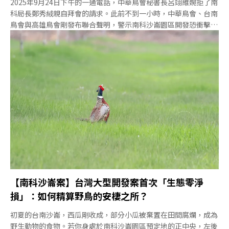
2025年9月24日下午的一通電話，中華鳥會秘書長呂翊維婉拒了南
科局長鄭秀絨親自拜會的請求。此前不到一小時，中華鳥會、台南
鳥會與高雄鳥會剛發布聯合聲明，警示南科沙崙園區開發恐衝擊草
鴞等重要生態棲地，呼籲政府進行更嚴謹的科學評估。同一時間，
國科會舉行記者會高調宣告，南科產值已占全台科學園區總和過
半，而占地逾500公頃的沙崙園區正蓄勢待發。開發與保育的緊張
對峙，再度成為台灣社會焦點。面對傳統環評常淪為攻防戰場的困
境，南科沙崙案在正式審查前啟動「生態保育協作平台」，試圖透
過專家、開發單位與民間團體的事前對話，尋求科學基礎的共識。
用環境部長彭啓明的話來說，就是在重大開發案中，探索「軟著
陸」途徑的試驗。參與其中的團體既承受外部質疑，也抱持謹慎期
待。這項嘗試能否打破過去「反正（環評）都會過」的無力感，為
生態保育爭取更多空間和治理的可能？仍有待觀察。從一通拒絕私
下拜會的電話開始
【南科沙崙案】台灣大型開發案首次「生態零淨
損」：如何精算野鳥的安棲之所？
初夏的台南沙崙，西瓜剛收成，部分小瓜被棄置在田間腐爛，成為
野生動物的食物。若你身處於南科沙崙園區預定地的正中央，左後