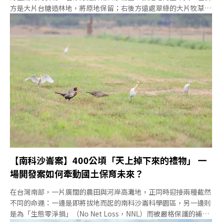
方是大片台糖造林地，將原地保留；右後方遠處翠綠的大片牧草地
也會被保育下來，甚至更擴張一點。在樹林與草地之間，包圍著幾
大塊農地，一棟棟的高科技廠房，未來將在此拔地而起。文學家葉
石濤曾形容，台南是「適合人們做夢、幹活、戀愛、悠然過日子的
好地方。」台南社大環境行動小組召集人黃煥彰，套用這句名言
說：「沙崙農場也是野鳥悠然過日子的好地方。」然而，沙崙園區
開發之後，野鳥還能繼續悠然過日子嗎？專家學者、民間團體、政
府官員正嘗試導入科學方法，為最合適的棲地配置精打細算。也因
此，沙崙案成為台灣首次以「生態零淨損」（No Net Loss，
NNL）為核心概念的大型開發案。讓科學說話 「生態零淨損」來
到台灣的第一道難題在台灣的環評案例中，生態保育議題過去因為
缺乏明確的科學標準，時常淪為「菜市場喊價
【南科沙崙案】400公頃「天上掉下來的禮物」 一
場開發案如何牽動國土保育未來？
在台灣南部，一片廣闊的農田與河岸高灘地，正同時迎接兩種截然
不同的命運：一邊是即將拔地而起的南科沙崙科學園區，另一邊則
是為「生態零淨損」（No Net Loss，NNL）而被嚴格保護的補償