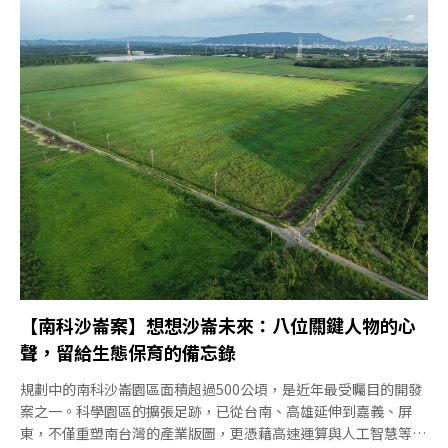
地。南科沙崙是台灣首次嘗試以「生態零淨損」規劃設計的大型開
發案，透過區外找地補償生態，並精算所需的棲地面積。目前盤點
出中洲、港墘、深坑子農場，以及二仁溪沿岸高灘地，總計400公
頃。行政院顧問李孟諺今年5月受訪時指出，這些是與園區「綁
定」的土地，承諾不會開發，只做棲地營造。沙崙園區開發，改變
的不只是基地上長出全新的科學園區，周邊的補償地和私有農地，
也將隨著保育經營措施的進入，呈現截然不同的面貌。如何確保是
真正的生態貢獻，而不是開發利益的包裝？沙崙及周邊台糖農場範
圍，本為農業部林業及自然保育署國土生態綠網「南嘉南平原草生
地保育軸帶」，關注物種包括草鴞、環頸雉、台灣野兔等。5月
底，南科沙崙開發案環評審查中，台灣蠻
【南科沙崙案】想想沙崙未來：八位關鍵人物的心
聲，留給生態保育的備忘錄
規劃中的南科沙崙園區面積超過500公頃，是近年最受矚目的開發
案之一。科學園區的擴張足跡，已從台南、高雄延伸到嘉義、屏
東，不僅重塑南台灣的產業版圖，更憑藉高速運算與人工智慧等新