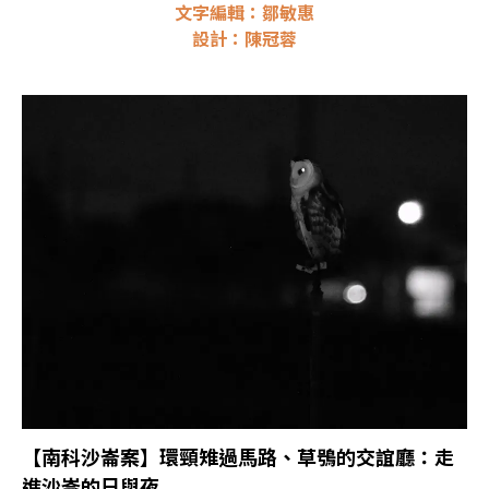
文字編輯：鄒敏惠
設計：陳冠蓉
【南科沙崙案】環頸雉過馬路、草鴞的交誼廳：走
進沙崙的日與夜