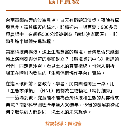
協作實驗
台南高鐵站旁的沙崙農場，白天有環頸雉漫步，夜晚有草
鴞覓食。這片廣袤的綠地，即將迎來一場巨變：900多公
頃農場中，有超過500公頃被劃為「南科沙崙園區」，即
將引進半導體先進製程。
當高科技業擴張，遇上生態豐富的環境，台灣是否只能繼
續上演開發與保育的零和對立？《環境資訊中心》邀請讀
者們一同走進沙崙，看見土地的真實樣貌，也深入剖析一
場正在體制內發生的「生態保育協作平台」實驗。
在進入環評前，當政府、學者、民間團體同坐一桌，用
「生態零淨損」（NNL）機制為生物棲地「精打細算」
——這場挑戰，究竟能不能為台灣科技和生態的共存帶來
典範？南部科學園區今年邁入30週年，今後的發展將會如
何？取決於人們對同一塊土地的未來想像。
採訪報導：陳昭宏