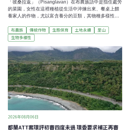
「彼桑拉返」（Pisanglavan）在布農族語中是指住處旁
的菜園，女性在這裡種植從生活中淬煉出來、餐桌上餵
養家人的作物，尤以富含養分的豆類，其物種多樣性、
如數家珍的用法，令人驚豔。這些多年來的生活實踐，
布農族
傳統作物
生態保育
土地永續
里山
逐漸成為重要的保種與文化傳承場域，與全球力抗氣候
變遷、追求糧食安全的保育趨勢不謀而合。迪娜的菜園
生物多樣性
隱含永續關鍵 紀錄出書與全球友人分享這些多樣性的豆
類，習稱為「布農豆」。慈心有機農業發展基金會2014
年和一群布農族人啟動有機耕作延伸保育功能。輔導之
餘，看到「迪娜」（dina，布農族稱呼母親或女性長
輩）的菜園，認為其保留傳統維持糧食自主的方式，十
分值得探索。2018年起，林業保育署花蓮分署與慈心基
金會合作，陪伴卓溪鄉卓清村布農族人整理地方作物與
農耕知識，陸續挖掘及記錄30餘種豆類與穀物，並與部
落攜手成立「布農豆豆班」，整理布農豆永續利用、保
種的智慧，並維持種植家庭農園種植的習慣。
2026年08月06日
都蘭ATT案環評初審四度未過 環委要求補正再審