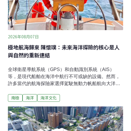
2026年08月07日
極地航海歸來 陳懷璞：未來海洋探險的核心是人
與自然的重新連結
全球衛星導航系統（GPS）和自動識別系統（AIS）
等，是現代船舶在海洋中航行不可或缺的設備。然而，
許多當代的航海探險家選擇駕駛無動力帆船航向大洋，
以不插電的傳統天文航海技術挑戰長距離的跨洋探險。
南極
海洋
海洋文化
台灣青年航海探險家陳懷璞，歷經7000公里的極地航海
歸來，7月20日在高雄分享的講座中指出，當代的航海
探索不只是外在的冒險與征服，更強調建立人與自然的
內在連結，包含傳統的海洋文化與航海智慧等。頂尖的
探險家們認為，下個世紀航海探索的核心，將是以內心