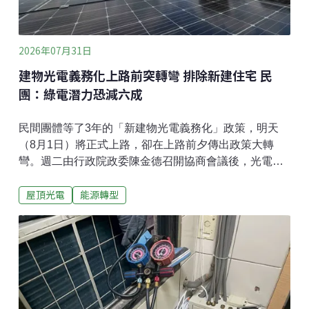
2026年07月31日
建物光電義務化上路前突轉彎 排除新建住宅 民
團：綠電潛力恐減六成
民間團體等了3年的「新建物光電義務化」政策，明天
（8月1日）將正式上路，卻在上路前夕傳出政策大轉
彎。週二由行政院政委陳金德召開協商會議後，光電義
務化適用範圍預計排除住宅類新建案；有官員透露，修
屋頂光電
能源轉型
正草案最快於下週一（8月3日）公布，新規定最快可能
在1個多月後上路。民間團體指出，住宅類建物占全國建
物總量最大宗，若排除住宅類建物，建物綠電潛力恐銳
減6成，每年減少約2.81億度發電量。建物光電義務化政
策大轉彎 擬排除一般住宅《建築物設置太陽光電發電設
備標準》原訂明天（8月1日）生效，卻在最後關頭出現
轉折。綜合多家媒體報導，受到建商代表陸續向政府陳