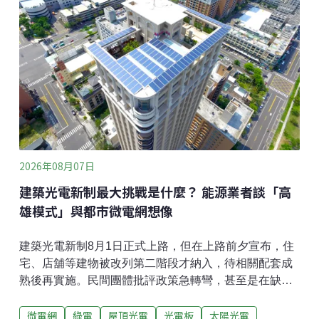
連結自然的航海術。7000公里極地航海探險今（2026）
年3～5月，陳懷璞參與駕馭無動力帆船航越南冰洋，完
成7000公里不插電導航的極地航海探險。他受海委會邀
請分享這趟航程的成果。由於在倫敦時硬碟遭竊，許多
此次航程中珍貴的影像紀錄因此遺失，在失落之餘，陳
懷璞仍透過手寫的航海日記和少數影像資料，回溯這段
驚險卻深受啟發的航海經歷。陳懷璞與10位航海家一起
登上「南
2026年08月07日
建築光電新制最大挑戰是什麼？ 能源業者談「高
雄模式」與都市微電網想像
建築光電新制8月1日正式上路，但在上路前夕宣布，住
宅、店舖等建物被改列第二階段才納入，待相關配套成
熟後再實施。民間團體批評政策急轉彎，甚至是在缺乏
公共溝通之下，未經預告便直接生效。加州能源科技董
微電網
綠電
屋頂光電
光電板
太陽光電
事長郭軒甫接受《環境資訊中心》專訪表示，新制轉彎