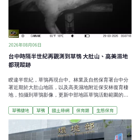
的維護管理、設備更新及營運模式等「配套仍待建
立」，並需累積地方主管機關執行經驗。
2026年08月06日
台中時隔半世紀再觀測到草鴞 大肚山、高美濕地
都現蹤跡
睽違半世紀，草鴞再現台中。林業及自然保育署台中分
署近期於大肚山地區，以及高美濕地附近保安林復育棲
地，拍攝到草鴞影像，更新中部地區草鴞活動範圍的紀
錄。草鴞60年後再現台中據林保署台中分署新聞稿，
草鴞棲地
草鴞
國土綠網
保育類
生態保育
2024年台中分署辦理大肚台地淺山保育軸帶的物種盤點
調查時，驚喜收錄到草鴞的鳴聲，因此今（2026）年進
一步擴大調查範圍，針對大安溪、大甲溪、烏溪與大肚
山台地等潛力地點，透過自動相機、聲音監測及棲地現
況盤點等方式進行調查，並成功拍攝到草鴞身影，逐步