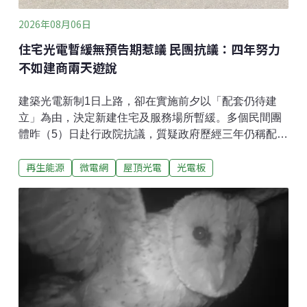
2026年08月06日
住宅光電暫緩無預告期惹議 民團抗議：四年努力
不如建商兩天遊說
建築光電新制1日上路，卻在實施前夕以「配套仍待建
立」為由，決定新建住宅及服務場所暫緩。多個民間團
體昨（5）日赴行政院抗議，質疑政府歷經三年仍稱配套
不足，並質疑相關辦法修正未經預告便直接生效，有法
再生能源
微電網
屋頂光電
光電板
律疑慮。團體要求行政院公開決策過程，並在今
（2026）年底前恢復新建住宅的光電設置義務。政府稱
住宅光電配套不足 民團：三年準備還不夠？把光電設在
建物上，可減少額外開發農地或生態敏感區。台灣建築
光電新制8月1日正式實施，卻在上路前夕暫緩新建住宅
及服務場所的光電設置義務。行政院公報3日刊登《建築
物設置太陽光電發電設備標準》修正，住宅類及服務場
所兩類建築的施行日期，將由中央另定。修正中說明，
這兩類建築涉及區分所有權及共用部分管理，光電設備