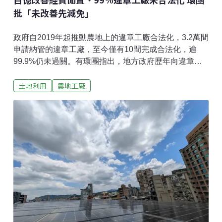
批「未改善先減免」
政府自2019年起推動農地上的違章工廠合法化，3.2萬間
申請納管的違章工廠，至今僅有10間完成合法化，逾
99.9%仍未過關。有環團指出，地方政府歷年向違章工
廠徵收127億元俗稱「雙金」的納管輔導金及營運管理
土地利用
農地工廠
金，原定用於改善空氣污染和污水處理等，但逾百億元
至今未動用，經濟部近期反提出「雙金」減免方案。環
團批評政府未落實改善措施，便先減免費用，做法是本
末倒置。逾百億「雙金」仍閒置立法院在2019年6月通
過《工廠管理輔導法》修法，要求違章工廠要走向全面
納管和合法化。同時，為了修復受損環境，要求業者每
年繳交納管輔導金及營運管理金，費用由2萬至10萬元
不等。地球公民基金會議題部主任呂翊齊表示，過去6年
政策的成績單非常難看。根據經濟部統計，全台有3萬
2498間農地違章工廠申請納管，但目前完成合法化的工
廠只有10間。地方政府累計徵收127億元「雙金」，只
運用當中13%，逾百億改善經費仍然閒置。地球公民基