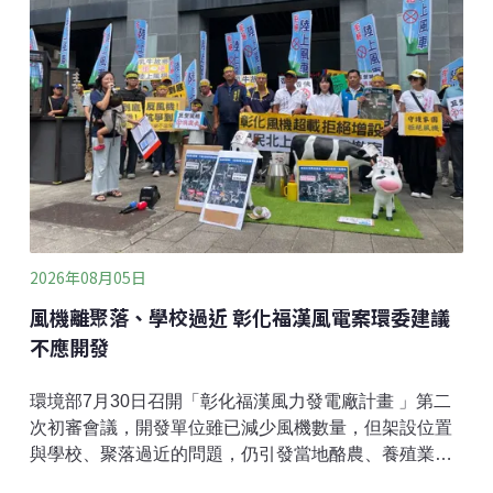
建立台中地區草鴞活動資料。草鴞為台灣瀕臨絕種保育
類野生動物，也是台灣唯一在草地上築巢的貓頭鷹，族
群數量稀少、行蹤隱密，主要活動於低海拔開闊草生環
境，並常利用白茅、甜根子草及五節芒等高草植被築巢
繁殖。過去多認為草鴞分布熱區在台南、嘉義、高雄及
屏東；1960年代大肚山台地曾有草鴞的繁殖紀錄，顯示
大肚山台地及周邊草生環境，可能曾是草鴞的重要棲地
之一。復育白茅草地營
2026年08月05日
風機離聚落、學校過近 彰化福漢風電案環委建議
不應開發
環境部7月30日召開「彰化福漢風力發電廠計畫 」第二
次初審會議，開發單位雖已減少風機數量，但架設位置
與學校、聚落過近的問題，仍引發當地酪農、養殖業者
和居民不滿，環評會議當天更包車北上抗議。環委在評