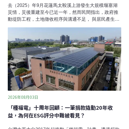
去（2025）年9月花蓮馬太鞍溪上游發生大規模堰塞湖
災情，災後重建至今已近一年，然而民間指出，政府推
動堤防工程，土地徵收程序與溝通不足， 與居民產生摩
擦。環境權保障基金會、在地團體與學者上週五（7月
31日）舉辦「守護馬太鞍溪流域行動聯盟」記者會，地
方代表正式提出訴求，期盼災後重建能更重視水土治
理、部落溝通與當地生活的真正復原。堤防施工前缺乏
實質溝通 地方自救會代表籲建立對話平台去（2025）年
花蓮馬太鞍溪上游因山體崩塌，泥流沖毀馬太鞍溪橋，
重創下游光復鄉等地區。災後政府規劃興建堤防，並已
在6月動工，堤防位置緊鄰阿陶模 （Atomo）部落與馬
太鞍（Fata’an）部落，卻未與居民就土地徵收達成共
識。馬太鞍部落受災地主Kamih Mayaw表示，許多地主
與耕作者皆為長者，不熟悉網路，卻被要求自行上網查
2026年08月03日
詢，「在完全沒有資訊、沒有充分溝通的情況下，就要
「種福電」十周年回顧：一筆捐款撬動20年收
我們簽下這些合約，這樣合理嗎？」呼籲政府落實資
益，為何在ESG評分中難被看見？