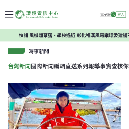
電子報
登入
快訊
風機離聚落、學校過近 彰化福漢風電案環委建議不應開發
時事新聞
台灣新聞
國際新聞
編輯直送
系列報導
事實查核
你