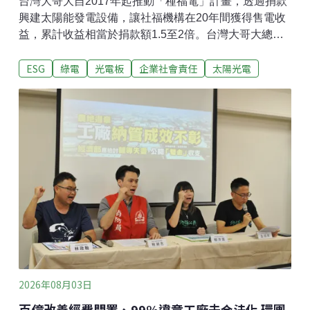
台灣大哥大自2017年起推動「種福電」計畫，透過捐款
興建太陽能發電設備，讓社福機構在20年間獲得售電收
益，累計收益相當於捐款額1.5至2倍。台灣大哥大總經
理林之晨坦言，現行ESG評估機制下，企業可能傾向以
ESG
綠電
光電板
企業社會責任
太陽光電
較短期的方式回應ESG要求，長期項目的成果較難在評
分中反映。台灣綠能公益發展協會創會理事長陳惠萍指
出，「種福電」是為企業以外的社福單位創造減碳效
益，屬於外加在其他組織的環境效益，因此未必能直接
反映在企業本身的ESG評分中。 十年計畫創造1億元收
益今年台灣大哥大為推動種福電計畫，率先捐出250萬
元，並串聯21家企業夥伴與社會大眾集資，希望為彰化
「伯立歐家園」募集520萬元。相關善款將用於興建太
陽能發電設備，並將產生的電力售予台電，預計每年提
供約40萬元現金流，20年間累計創造800萬元收益。 根
據台灣大哥大的估算，過去十年的種福電計畫，預計可
為10家社福團體創造逾1億元綠能收益、發電1,88
2026年08月03日
百億改善經費閒置、99%違章工廠未合法化 環團