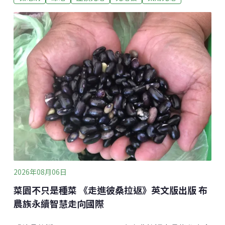
可能是「大家對政策的理解有些落差」。他認為，目前
住宅光電最大的挑戰，在於建商普遍缺乏相關經驗。過
去高雄模式由光電廠商出錢建置並負責到底，但新制下
光電廠商大多只能轉為受託的施工廠商，既有運作方式
也隨之改變。儘管如此，他認為只要在設計與施工階段
選對專業業者，後續維運並不複雜。若制度能持續推
動，住宅光電不僅可帶動專業維運市場發展，也有助於
建構都市微電網、提升能源韌性。住宅光電踩煞車 高雄
怎麼走出自己的模式？建築光電新制1日上路，建物面積
達1000平方公尺以上的新建、增建或改建建物，每20平
方公尺須設置1kW太陽光電設備，預估每年可新增約
660MW裝置容量。然
2026年08月06日
菜園不只是種菜 《走進彼桑拉返》英文版出版 布
農族永續智慧走向國際