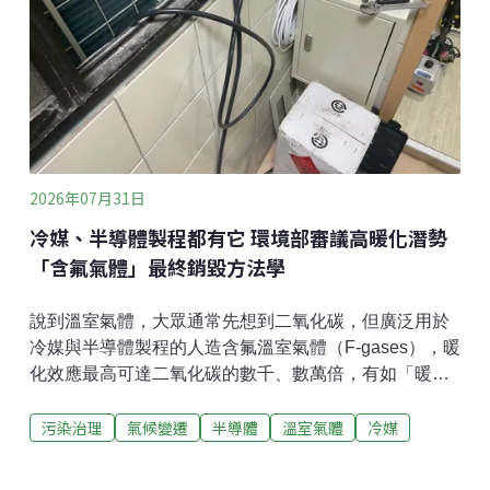
情，行政院政務委員陳金德日前召集經濟部、內政部及
各縣市建管代表召開協商會議，最終決定暫緩H類（住
宅類）及G3類（診所、藥局、日常服務店面）新建案實
施光電設置義務，僅維持商業、工業、辦公、公共集
會、休閒文教、衛生福利等類型。《環境資訊中心》向
內政部求證。不願具
2026年07月31日
冷媒、半導體製程都有它 環境部審議高暖化潛勢
「含氟氣體」最終銷毀方法學
說到溫室氣體，大眾通常先想到二氧化碳，但廣泛用於
冷媒與半導體製程的人造含氟溫室氣體（F-gases），暖
化效應最高可達二氧化碳的數千、數萬倍，有如「暖化
巨獸」。環境部氣候變遷署22日針對「廢棄含氟氣體銷
污染治理
氣候變遷
半導體
溫室氣體
冷媒
毀」自願減量方法學草案進行審查，決議提案單位台灣
碳捕存再利用協會須再釐清減碳外加性認定、防範排擠
效應，並確保氣體是真正被破壞而非僅是被稀釋，再送