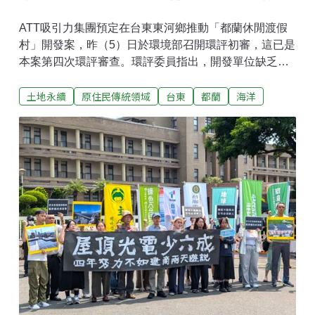
ATT吸引力集團預定在台東東河鄉推動「都蘭休閒渡假
村」開發案，昨（5）日於環境部召開環評初審，這已是
本案第四次環評審查。環評委員指出，開發單位缺乏有
力的開發必要性、合格的生態監測與污水治理計畫，專
土地永續
原住民傳統領域
台東
都蘭
海洋
案小組最終要求補正再審。地方盼就業、族人憂架空 民
團質疑台東觀光開發案效益環境部昨日召開「台東縣東
河鄉都蘭休閒渡假村開發計畫」第四次初審會議，本案
計畫於台東縣東河鄉設置休閒渡假村，基地面積約6.88
公頃，位於東部海岸國家風景區，緊鄰加母子灣與新橋
遺址、奇觀遺址與五線IV遺址。渡假村包含七棟6層樓的
大樓及18棟豪華別墅，預計引進約520名遊客。都蘭
（’Etolan）部落頭目徐寬平表示，因為部落也有正面的
意見，他希望開發商能夠多與部落溝通，讓地方經濟得
到提升，「部落原本就應該要進步與發展。」現場也有
其他東河鄉居民支持開發案，認為能增加在地就業機
會。且開發商曾表示將提供教育訓練，讓當地人任職，
能促進年輕