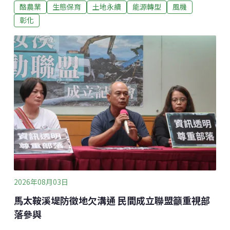
酪農業
生態保育
土地永續
能源轉型
風機
估當地環境影響、居民意見後，最終決議本案不應開
發。這是繼彰化鋐威陸域風電與彰化大城陸域風電後，
彰化
第三件決議不應開發的陸域風機案。彰化陸域風機數量
全台之冠 居民總動員北上抗議不應再建「彰化福漢風力
發電廠計畫」的開發單位是哲威與漢威風力公司，計畫
在彰化縣芳苑鄉及福興鄉架設14座風機，單機容量3000
～6000kW、總裝置容量4萬2000～8萬4000kW。雖然
相較2024年本案第一次送審，業者已將總風機數由23支
縮減至14支，但架設位置與聚落和學校過近問題依然存
在。
2026年08月03日
馬太鞍溪堤防徵地欠溝通 民間成立聯盟籲重視部
落參與