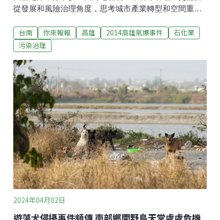
從發展和風險治理角度，思考城市產業轉型和空間重構
的必要性。地球公民基金會為此舉辦系列活動，其中7月
台南
你來報報
高雄
2014高雄氣爆事件
石化業
13日與國科會整合型研究計畫「探尋石化高雄的永續與
公正轉型路徑－從知識到行動的整合型研究」、台灣氣
污染治理
候行動網絡共同舉辦論壇，邀集市府、學者和專家一同
與市民對話。「2014年7月31日，通報有氣體洩漏事
件，通報環保局處理，過了三小時之後才知道外洩的氣
體是丙烯，得知當地石化管線洩漏濃度過高，之後發生
驚天一響、接連發生多起爆炸，並且持續到8月1日的晚
上，事件共造成32人死亡、321人受傷，車輛炸毀，三
多一路、三多二路、凱旋一路、一心一路多條重要道路
嚴重破壞，城市如同開腸破肚⋯⋯。」地球公民基金會
執行長王敏玲以報導口吻低語開場，重新揭開城市瘡
疤，察看傷口癒合狀況。公民團體長期的倡議，落實多
少？燈漸暗下，投影
2024年04月02日
遊蕩犬侵擾事件頻傳 南部鄉間野鳥天堂處處危機