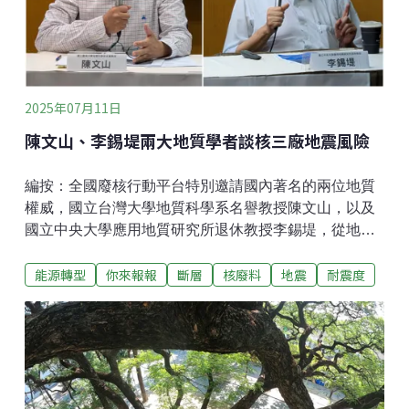
老化和老化管理，乃至於技術與概念的老化。為因應老
化，核電廠機組可以改裝，不過改裝是有極限。另外我
會談核電廠概率安全評估（PSA），以及地震風險，並
做出今天的結論。我是國際核子風險評估組織的成員，
曾擔任歐盟核電廠壓
2025年07月11日
陳文山、李錫堤兩大地質學者談核三廠地震風險
編按：全國廢核行動平台特別邀請國內著名的兩位地質
權威，國立台灣大學地質科學系名譽教授陳文山，以及
國立中央大學應用地質研究所退休教授李錫堤，從地質
專業角度切入，深入剖析核三廠場址的地質結構、斷層
能源轉型
你來報報
斷層
核廢料
地震
耐震度
通過現況、耐震設計依據與潛在補強工程需求，針對核
三廠重啟所涉及的核心安全問題，向社會大眾提出專業
說明與科學見解。下文呈現兩位教授的發表內容，內容
經過校對，希望能向大家儘量完整呈現兩位教授的原
意。陳文山：從台電調查報告開始分析大家好，我今天
就用PPT跟大家做一個簡報。你們看到的簡報內容，全
部都是來自台電的調查報告，每一張圖、每一個章節，