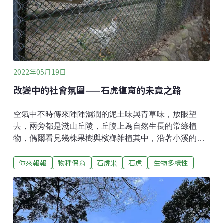
存布。此外，布廠在研發新布種時，為確保生產穩定
性，一次會打樣很多種試樣布，而不符合研發需求的布
料，便成為庫存布。製程失誤製程失誤是另一個導致庫
存布的管道，可能有以下三種情況。1. 染整製程中顏料
比例造成染出來顏色
2022年05月19日
改變中的社會氛圍——石虎復育的未竟之路
空氣中不時傳來陣陣濕潤的泥土味與青草味，放眼望
去，兩旁都是淺山丘陵，丘陵上為自然生長的常綠植
物，偶爾看見幾株果樹與檳榔雜植其中，沿著小溪的右
岸向源頭走，只看見幾戶住宅，宅前種植水稻、火龍
你來報報
物種保育
石虎米
石虎
生物多樣性
果、文旦、香蕉等經濟作物，每種作物的種植面積都不
大，時值國曆1月，二期水稻已收割完畢，原先的水稻田
已長滿油菜花，待翻土後成為下一期稻作的肥料。這裡
是苗栗縣通霄鎮楓樹里楓樹窩，以前此地長滿楓樹，現
在則以有機米聞名。窩，是客家聚落常用的地名，形容
三面地勢高、一面地勢低類似畚箕的地形，此種淺山丘