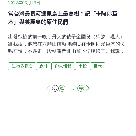
2022年03月23日
當台灣最長河遇見島上最高樹：記「卡阿郎巨
木」與美麗島的原住民們
出發找樹的前一晚，丹大的孩子金國良（綽號：獵人）
跟我說，他想在六順山前就腰繞[1]往卡阿郎溪巨木的位
點前進，不多走一段到關門北山前下切稜線了。我說
好，反正這也不是第一次改探勘路線，2017年到紅鬼湖
生物多樣性
森林
你來報報
南投
巨木
找台灣杉，小賴也是睡一晚就大改線，我相信原住民朋
友的直覺，如同我相信自己看到光達圖對巨木的靈感一
樣。一過大草原，我們就開始沿著崩壁邊緣下切腰繞。
這次包含攝影團隊的大隊伍成員多達14人，沒有探勘經
......
01
02
09
驗的新手很多，所以其實作為領隊的我壓力很大，過往
我的習慣是小的先遣部隊進行探勘，其後再攀樹測量，
不過丹大林道路況實在是太不穩定了，一直到出發前才
勉強通車到21K，因此在真的進行探勘前，也健行了一
個馬拉松的距離，才抵達真正的遠征起始點——七彩
湖。所以這次我打算賭大一點，找樹兼攀樹測量一起