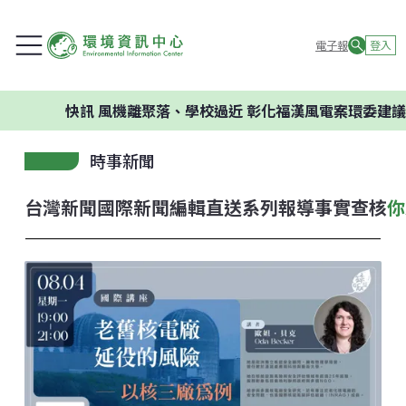
電子報
登入
快訊
風機離聚落、學校過近 彰化福漢風電案環委建議不應開
時事新聞
台灣新聞
國際新聞
編輯直送
系列報導
事實查核
你