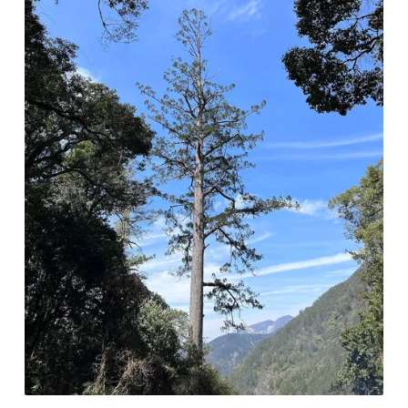
陵正符合石虎生長。台灣僅剩的野生貓科動物——石虎
石虎又稱山貓、錢貓、豹貓、瑯嬌貓，體型與家貓相
當，特徵是額前兩條延伸至眼窩的白色線斑和左右耳後
的白色圓點，身上的黑色斑紋與家貓的條狀不同，呈點
狀分布。台灣曾經存在兩種野生貓科動物，一為石虎，
再者就是已經滅絕的台灣雲豹，這也是近年來政府、民
間團體、研究單位積極保育石虎的原因。國