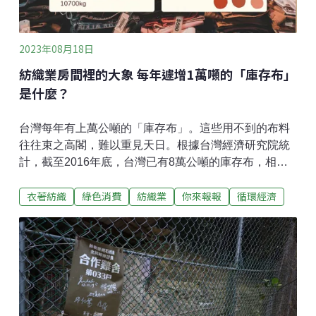
生動物，且不具毒性。但民眾只要一看到蛇，就打電話
請駐警隊把蛇抓走。李欣岳無奈表示，駐警隊不是抓蛇
專家，抓蛇過程中稍不注
2023年08月18日
紡織業房間裡的大象 每年遽增1萬噸的「庫存布」
是什麼？
台灣每年有上萬公噸的「庫存布」。這些用不到的布料
往往束之高閣，難以重見天日。根據台灣經濟研究院統
計，截至2016年底，台灣已有8萬公噸的庫存布，相當
將近7萬台轎車的重量。更可怕的是，庫存布正在以每年
衣著紡織
綠色消費
紡織業
你來報報
循環經濟
1萬公噸的速度激增，如果沒有良好的解決辦法，庫存布
只會越來越多。什麼是庫存布？布廠需要安全措施布廠
通常會生產超過客戶訂單的碼數，確保有布料替補瑕疵
品，而訂單越大，庫存布產生越多。例如，訂單為1萬公
斤，會生產1萬700公斤。交貨時，客戶會退回不符合需
求的布料，如果布廠因此需重新啟動機器、調染劑等
等，將會增加成本，也不能保證製出的布料與原先那一
批完全相同。最後沒有成功交貨出去的布料，便成為庫