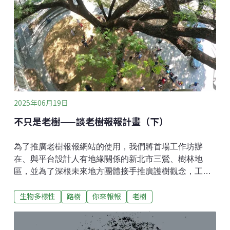
全都是台電自己出的報告，大家等一下也可以自己上網
下載來看，這邊是兩個報告的封面（圖二）。
2025年06月19日
不只是老樹——談老樹報報計畫（下）
為了推廣老樹報報網站的使用，我們將首場工作坊辦
在、與平台設計人有地緣關係的新北市三鶯、樹林地
區，並為了深根未來地方團體接手推廣護樹觀念，工作
坊採取公私協力的方式，與在地創生團體合辦，三鶯、
生物多樣性
路樹
你來報報
老樹
樹林地區協辦單位是：台北大學海山學研究中心、新北
市立北大高級中學、三鶯社區大學，因為成效良好，接
下來數年我們都採取同樣的合作模式辦理工作坊。於是