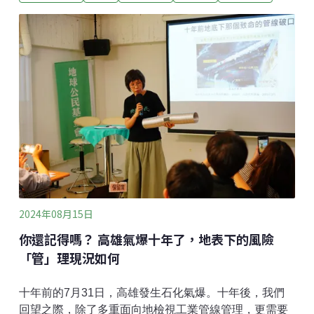
利！打好根基，接著就是落實。身為歐盟蛋雞飼養量最
多的國家，2010年德國即禁止以格子籠飼養蛋雞，比歐
盟規定早了兩年。目前德國已完全禁止新設蛋雞籠飼系
統，境內僅剩不到一成的豐富籠蛋雞場，最晚也必須在
2029年以前全面完成轉型。不只如此，德國更進一步立
法，自2022年起全面禁止撲殺一日齡小公雞（day old
chick）。過往蛋雞在孵化前無法判斷性別，剛破蛋的小
公雞因沒有產蛋功能通常即刻絞殺、淘汰。德國目前已
有商業技術可在蛋中判定性別，在蛋中的小公雞尚未發
展出痛覺以前，將整顆蛋淘汰，除能減少動物生命的犧
牲與痛苦，也能降低整體孵育作業成本。德國
2024年08月15日
你還記得嗎？ 高雄氣爆十年了，地表下的風險
「管」理現況如何
十年前的7月31日，高雄發生石化氣爆。十年後，我們
回望之際，除了多重面向地檢視工業管線管理，更需要