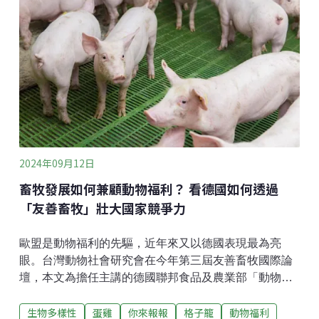
工作。自今年3月起，研究團隊陸續招募了多位對鯨豚生
態充滿熱情的馬祖當地民眾，包括本地居民及在馬工作
者，共同協助進行露脊鼠海豚的陸地觀測。這些生態小
幫手的參與，不僅提升了研究資料的完整性，也加深了
我們對露脊鼠海豚及其環境動態的了解。以下是幾位小
幫手的心聲和經歷：雅涵來自台灣，目前在馬祖定居，
這是她第一次參與鯨豚相關工作。她平時也積極參與其
他領域的活動，如馬祖地質導覽學習，這些經驗讓她對
環境保護有了更全面的理解。雅涵表示：「自從參與了
鯨豚觀測工作後，我更加意識到每個人都應該負起環境
2024年09月12日
保護的責任。當我第一次看到
畜牧發展如何兼顧動物福利？ 看德國如何透過
「友善畜牧」壯大國家競爭力
歐盟是動物福利的先驅，近年來又以德國表現最為亮
眼。台灣動物社會研究會在今年第三屆友善畜牧國際論
壇，本文為擔任主講的德國聯邦食品及農業部「動物健
康與福利司」副司長克魯格（Katharina Kluge）的演講
生物多樣性
蛋雞
你來報報
格子籠
動物福利
內容摘要。改善蛋雞處境 德國持續追求更好的動物福