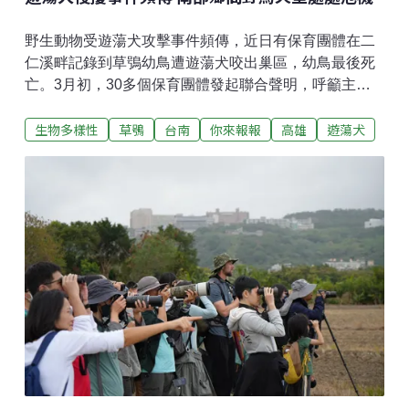
野生動物受遊蕩犬攻擊事件頻傳，近日有保育團體在二
仁溪畔記錄到草鴞幼鳥遭遊蕩犬咬出巢區，幼鳥最後死
亡。3月初，30多個保育團體發起聯合聲明，呼籲主管
機關應有積極作為，禁止餵食遊蕩犬，並公開「原生種
生物多樣性
草鴞
台南
你來報報
高雄
遊蕩犬
野生動物受遊蕩犬侵擾改善試辦專案計畫」（簡稱試辦
計畫）的在地執行情況。南部地廣人稀 野鳥更具危機根
據2022年各縣市遊蕩犬估計數調查結果，南部三縣市，
台南、高雄、屏東的遊蕩犬數量皆破萬。台南市野生動
物保育學會總幹事曾翌碩指出，南台灣是許多保育類野
生動物的重要棲地。但也因為荒地、高灘地、濕地等地
區人煙稀少，遊蕩犬能闖入其中與野鳥競爭棲地、影響
野鳥繁殖，恐造成野鳥族群數量銳減。曾翌碩曾在野外
見到遊蕩犬對野鳥的騷擾，「比如說鳥在那邊停棲，遊
蕩犬就稀哩嘩地衝過去，鳥受到驚嚇就會飛起四散。」
但他也表示，要記錄到遊蕩犬實際捕捉野鳥的畫面頗有
難度，捕捉的當下可能都發生在夜間或人跡罕至處，保
育團體大多只能從野生動物