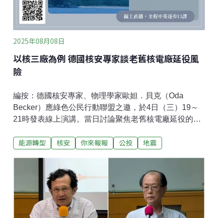
2025年08月08日
以核三廠為例 德國核安專家談老舊核電廠延役風
險
編按：德國核安專家、物理學家歐妲．貝克（Oda
Becker）應綠色公民行動聯盟之邀，於4日（三）19～
21時發表線上演講。當日討論聚焦老舊核電廠延役的風
險，並以台灣核三廠為案例。綠盟特別整理演講記要，
能源轉型
核安
你來報報
公投
地震
以供各界理解核三延役，所帶來的核安衝擊與挑戰。下
文以第一人稱口述方式呈現貝克的演講，內容經口譯翻
譯，再由綠盟逐字整理，希望能向大家儘量完整呈現貝
克的原意。今天的報告分成幾個部分，首先介紹我所屬
的組織、國際核子風險評估組織（International Nuclear
Risk Assessment Group，INRAG）。再針對馬鞍山核
電廠（核三廠）談機組老化。我所談的老化，涉及物理