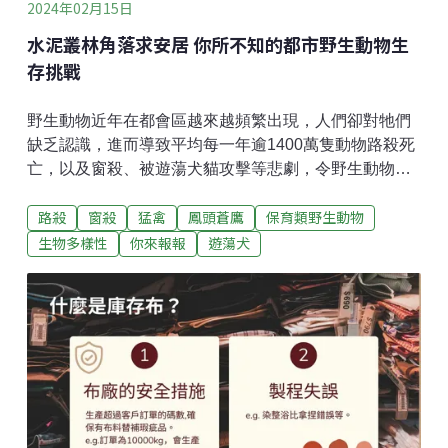
2024年02月15日
水泥叢林角落求安居 你所不知的都市野生動物生
存挑戰
野生動物近年在都會區越來越頻繁出現，人們卻對牠們
缺乏認識，進而導致平均每一年逾1400萬隻動物路殺死
亡，以及窗殺、被遊蕩犬貓攻擊等悲劇，令野生動物在
都市裡生存備受挑戰。為此，關心野生動物的工作者
路殺
窗殺
猛禽
鳳頭蒼鷹
保育類野生動物
們，紛紛做出行動促進人們對這群角落生物的認識，保
障野生動物在都市的「居住正義」。野生動物逐漸搬入
生物多樣性
你來報報
遊蕩犬
都市 卻無法安然度日去年（2023年）11月初，台大森林
系學會舉辦「角落生物的居住正義」展覽，邀請大眾關
心都市野生動物議題。展覽呈現野生動物進入都市環境
並適應的過程，野生動物可能因都市擴張、食物資源、
市區綠地、環境溫暖等因素，選擇都市成為新住所。但
野生動物要在都市生存其實並不容易，從小接觸自然生
態觀察的台大森林系學會長李欣岳舉例，像草花蛇、黑
眉錦蛇還有赤背松柏根這些校園常見蛇類，也是都市野