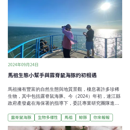
我們可以加以預防減少發生的嗎？2016年的5月1日是美
國的植樹節，在這美好的春日，我置身波特蘭市中心公
園的農夫市集中，市集販賣用明火現煮的咖啡，還有各
種有趣的戶外活動例如鑽木取火教學；扮成大樹的人型
玩偶在場中穿梭，吸引小朋友的目光。因緣際會，當日
我參加了由波特蘭州立大學（PSU）學生所導覽的活
動，在校園及附近市區進行老樹巡禮，波特蘭的城市綠
帶是在1850年左右建立，是北美有名的綠色都會，但市
訂老樹計畫（Heritage tree code）卻在1993年由熱心
2024年09月24日
馬祖生態小幫手與露脊鼠海豚的初相遇
馬祖擁有豐富的自然生態與地質景觀，棲息著許多珍稀
生物，其中包括露脊鼠海豚。今（2024）年初，連江縣
政府產發處在海保署的指導下，委託專業研究團隊進行
鯨豚陸地觀測工作，並持續監測環境及鯨豚的現況。這
露脊鼠海豚
生物多樣性
馬祖
鯨豚
你來報報
一舉措旨在提升對露脊鼠海豚的了解，同時希望將研究
成果「在地化」，讓當地民眾積極參與並支持這一重要