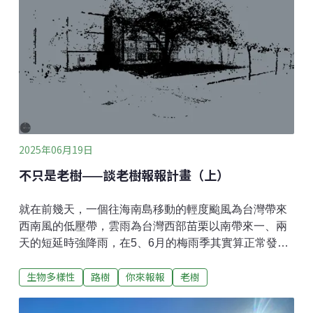
在2023年的5月13日，團隊利用市立北大高級中學閱覽
室舉辦首場老樹報報工作坊教學，由林業試驗所的研究
人員徐嘉君介紹老樹報報計畫的緣起、台灣的老樹保育
現況、與老樹的觀察和量測方式；其次由智紳數位的執
行長張智傑，來介紹老樹報報介面的使用方式、利用簡
易測量的技術與GIS工具，將觀察結果上傳到「老樹報
報」平台。室內的課程結束後，學員便分組在志工老師
的帶領下，到戶外實習老樹的觀察與測量，由志工老師
解說在地的老樹故事，學員分頭合作量測樹高與樹圍、
2025年06月19日
練習登入帳號，然後上傳資料到
不只是老樹——談老樹報報計畫（上）
就在前幾天，一個往海南島移動的輕度颱風為台灣帶來
西南風的低壓帶，雲雨為台灣西部苗栗以南帶來一、兩
天的短延時強降雨，在5、6月的梅雨季其實算正常發
揮，不過台中的逢甲大學有一株位於忠勤大樓前的老榕
生物多樣性
路樹
你來報報
老樹
樹在雨後應聲而倒，造成了一死三傷的不幸事件。其實
在濕熱高溫的梅雨季，不難見到台灣各地有樹倒造成人
車或建築物財產傷亡的新聞，而這類都會區的意外，是