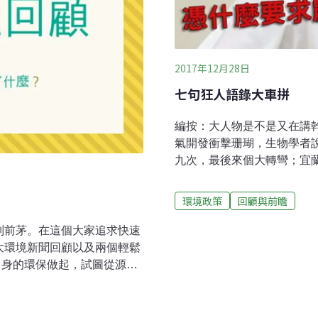
2017年12月28日
七句狂人語錄大車拼
編按：大人物是不是又在講
氣開發衝擊珊瑚，生物學者說
九次，最後來個大轉彎；宜
沒有法源依據。國外狂人代
為求經濟發展，大開亞馬遜
環境政策
回顧與前瞻
站在對立面的官員，菲律賓
場。 2017年3月3日 1.
名列前茅。在這個大家追求快速
中人家送我的，但是我想放
八大環境新聞回顧以及兩個輕鬆
《野生動物保育法》修法協
自身的環保做起，試圖從源頭
專業科學的放生，」但針對
府拆除違建；有人因家園被破
張第一次不罰，應由主管機
外的努力都走向了體制內的改
任，也就是說費用由全民買
，離三讀通過還有多遠？藍綠