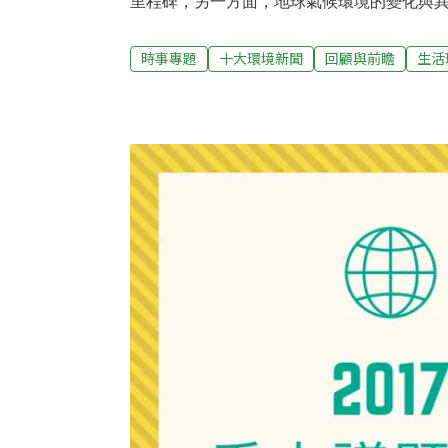
里程碑，另一方面，地球氣候環境的變化與
同命運的伏筆。以下，《環境資訊中心》根
為尺度，篩選出2019年十則重大環境事件
時事專題
十大環境新聞
回顧與前瞻
生活
政府收購，綠電走向自由市場2009年訂定
鼓勵民間投資，由政府保證收購綠電20年的
展打下基礎。事隔十年，再生能源環境已經
際，2019年《再生能源發展條例》修法，迎向
12日新通過的修正案，允許躉購制度裡的綠
府補貼收購。再者，條例也要求用電大戶設
能。如無法做到的，可以購買綠電憑證、繳
電子業、