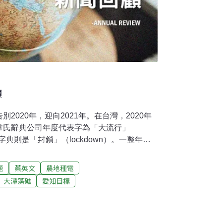
顧
2020年，迎向2021年。在台灣，2020年
韋氏辭典公司年度代表字為「大流行」
斯字典則是「封鎖」（lockdown）。一整年全
而疫病的發生就與環境破壞息息相關。同時，
溫紀錄，亞洲各國也紛紛宣布了碳中和目標，
題
蔡英文
農地種電
這一年我們也經歷了總統選舉、藻礁損毀和白
大潭藻礁
愛知目標
以下，《環境資訊中心》以台灣和全球為尺
大環境事件，並首度將新聞回顧製成影片，提供
肺炎，逃離瘟疫世代武漢肺炎（2019新型冠