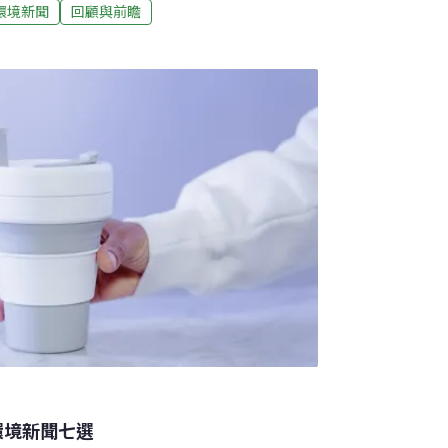
921以來最大天搖地動4月3日上午7點58分，花
環境新聞
回顧與前瞻
，是台灣自1999年，921地震以來規模最大的
3人失蹤，近1100多人受傷，多起房屋倒塌、
黃單危險建築亟需重建。此次地震讓花蓮記錄
7縣市震度亦達5級，而後餘震超過百起，再
延伸閱讀1：古明政速攀百岳遇石頭崩落「像
？ 延伸閱讀2：0403花蓮震後：貼上紅單
基本險是什麼？ 92
環境新聞七選