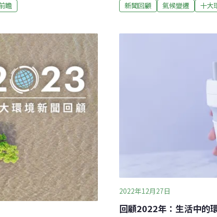
年。 馬太鞍溪堰塞湖災害釀
回顧這一年。403花蓮地震 
前瞻
新聞回顧
氣候變遷
十大
溪堰塞湖在9月23日下午左右
蓮外海發生芮氏規模7.2強震
、萬榮等地區，造成19死
地震，造成全台18人罹難、
行中。11月25日，鳳凰颱風
道路中斷，至今仍有不少紅
有造成災情。水保學者指出，
到「6強」的歷史震度，全台
塌，台灣因為地質特性，山區
次提醒國人防災的重要性。
塞湖與洪水等複合型災害。事
放鞭炮」 登山遇強震該怎麼辦
的防災治理能力與抗災韌性？
回不去的家 延伸閱讀3：地震
2022年12月27日
回顧2022年：生活中的