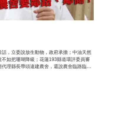
幹話，立委說放生動物，政府承擔；中油天然
不如把珊瑚降級；花蓮193縣道環評委員審
蘭代理縣長帶頭違建農舍，還說農舍臨路臨側
表美國總統川普宣布退出巴黎協定；巴西總統
的礦場保留區。另外一種狂，就是不怕與業者
環境部長不顧反對聲浪，堅決禁止開發露天礦
 民進黨立委林岱樺：「我就是買了這個，或是無意
生，我不能養了！」民進黨立委林岱樺召集
商，在協商過程中，林岱樺雖強調「一定要有
一般民眾個人、隨機性的放生行為，林岱樺主
關林務局協助通報，並由農委會負起收容責
單。