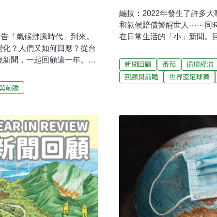
編按：2022年發生了許多
和氣候賠償警醒世人⋯⋯同
在日常生活的「小」新聞。
警告「氣候沸騰時代」到來。
我的日常，在自然環境變遷下
些變化？人們又如何回應？從台
元新制上路一次性飲料杯「自
環境新聞，一起回顧這一年。氣
新聞回顧
番茄
循環經濟
為不少人日常買手搖的小確幸
室氣體減量及管理法》修正案在
回顧與前瞻
世界盃足球賽
商及速食店須提供免費循環
，簡稱氣候法。2月15日，
與前瞻
勢。然而，市面上許多標榜
0淨零排放」目標入法，氣候調
之下天然又環保，卻有著不為
關的淨零權責等。根據氣候
用】循環杯入法、自備杯至少
開放企業用於自身碳中和需
次性飲料杯限用新政將上路 
計於2024年中上架。
植纖杯學問大 新型材質一樣