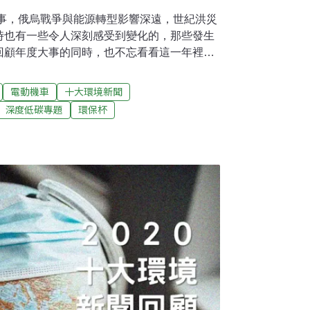
大事，俄烏戰爭與能源轉型影響深遠，世紀洪災
時也有一些令人深刻感受到變化的，那些發生
回顧年度大事的同時，也不忘看看這一年裡你
出現了哪些變化。1.全台最有感 自備杯折5
備杯折5元」新制7月公告上路，5元差額成
電動機車
十大環境新聞
。另外，新制規定2023年1月起，5%連鎖超
深度低碳專題
環保杯
杯借用服務，也推動循環容器成為我國限塑趨
「可分解塑膠」或「植纖」成分的杯子，乍看
人知的眉角。延伸閱讀1：【7/1起飲料杯限
折5元 保麗龍杯禁用再延後 延伸閱讀2：一
業者喊受懲罰 循環杯租借尋解方 延伸閱讀3：
進焚化爐 環團：水餃與餛飩的差別