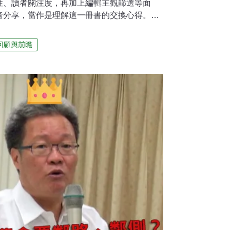
性、讀者關注度，再加上編輯主觀篩選等面
者分享，當作是理解這一冊書的交換心得。環
，每年底都會整理一次年度回顧，如果將歷年回
別的是，許多大事都和改革、轉型有關；特別
回顧與前瞻
天然氣接收站、續用核電公投、以及法國的黃
關；而用意在改善污染的空污法修法、店家內
都遭到一些反彈的聲音。事實上，改革勢必伴
改革措施只是第一步，後續還會被進一步追問
擔？又該如何分配？今年底聯合國選在波蘭煤
判，有刻意讓「公正轉型」議題浮上檯面的深
種種爭議告訴我們，在改善環境的路上，如何