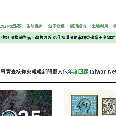
2026世足賽
生態保育
氣候變遷
循環經濟
土地利用
快訊
風機離聚落、學校過近 彰化福漢風電案環委建議不應開發
導
事實查核
你來報報
新聞懶人包
年度回顧
Taiwan Ne