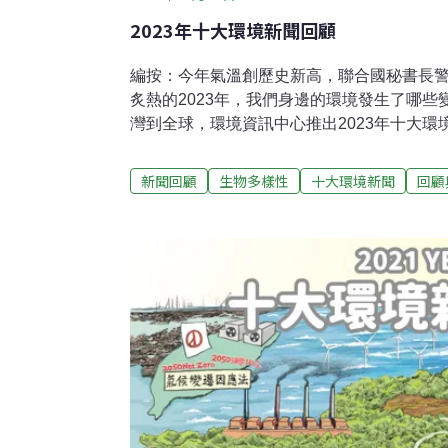
2023年十大環境新聞回顧
編按：今年氣溫創歷史新高，聯合國秘書長
炙熱的2023年，我們身邊的環境發生了哪
灣到全球，環境資訊中心推出2023年十大
候法三讀 2050年淨零入法1月10日，《溫
立法院三讀通過，更名為《氣候變遷因應法》
新聞回顧
生物多樣性
十大環境新聞
回顧
總統蔡英文公布修正實行，內容包括「205
適專章、公正轉型、碳費徵收，與各主管機
法，我國第一個碳權交易所8月於高雄成立，
求。首筆國外碳權12月開賣，國內碳權交易預