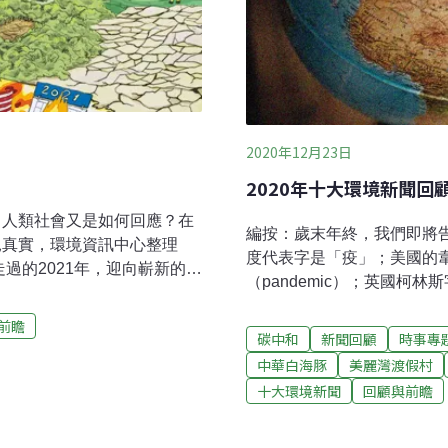
2020年12月23日
2020年十大環境新聞回
，人類社會又是如何回應？在
編按：歲末年終，我們即將告別
見真實，環境資訊中心整理
度代表字是「疫」；美國的
過的2021年，迎向嶄新的
（pandemic）；英國柯林
熱浪接連侵襲多個地方，接連
球幾乎都籠罩在疫病之中，
指出，自人類開始記錄地球溫
前瞻
面對地球今年有可能再創高
碳中和
新聞回顧
時事專
，寫下史上最熱的一個月。科學
更積極面對氣候變遷議題。
中華白海豚
美麗灣渡假村
的破壞。延伸閱讀1：破142
海豚棲地劃設等國內大事。
閱讀2：台灣已升溫1.6°C 中
十大環境新聞
回顧與前瞻
度，篩選出2020年十則重
們可能失去冬天
讀者新的訊息接收媒介。武漢