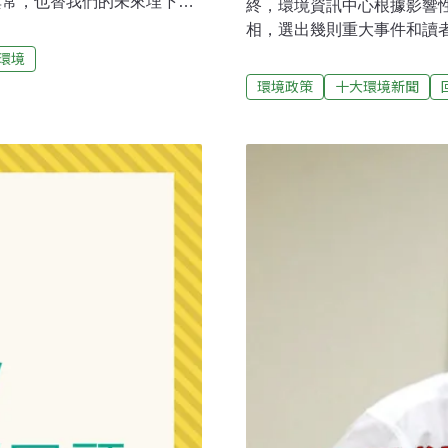
異常，也替我們的未來埋下不
終，環境資訊中心根據影響
據議題影響性，以台灣和全球
相，選出幾則重大事件和讀
和讀者分享。【重大修法】跳脫
境資訊中心從2001年到今
環境
的《再生能源發展條例》開啟了
顧整批攤開來看，今年最特
環境政策
十大環境新聞
躉購制度，為台灣再生能源發
是深澳電廠、蓋在藻礁上的
不同。在綠電自由市場興起之
背心運動，都和能源轉型有
時代的新挑戰。2019年4月
用禁一次性塑膠吸管等，也
能跳到自由市場，不再需要政
隨著代價，修法或立法確立
置一定容量的再生能源、儲
的是，這樣的代價是誰來承
納代金的方式代替。科技業、
炭重鎮進行COP24氣候談
意。同樣地，對照到國內，
公正（just）與兼容（