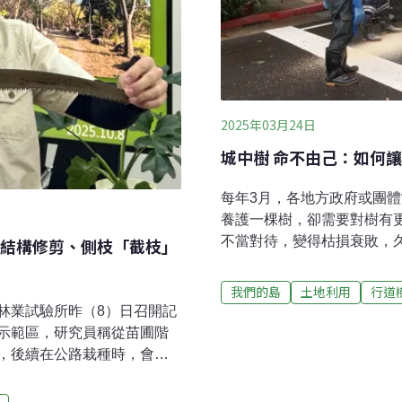
2025年03月24日
城中樹 命不由己：如何
每年3月，各地方政府或團
養護一棵樹，卻需要對樹有
不當對待，變得枯損衰敗，
結構修剪、側枝「截枝」
暴移除、移植。究竟該如何
襲路樹倒 其實生長環境早已
我們的島
土地利用
行道
2800棵路樹倒塌，其中有
林業試驗所昨（8）日召開記
除了風力因素，最主要的問
示範區，研究員稱從苗圃階
穴太小、樹根的土壤環境差
，後續在公路栽種時，會更
不良，遇到強風樹便連根拔
傷口亦不會太大。林試所
盤，行道樹普遍生存在侷限
段將培訓地方政府樹木管理單