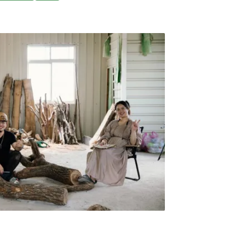
缺口環境部7月20日舉辦第四場「國土綠蔭氣
循環」說明會，環境部氣候變遷署副署長張根
市林是重要的綠色基礎設施，未來種樹不是以
方，故中央會整合氣候和敏弱族群數據，並與
「遮蔭缺口」。張根穆舉例，民眾主要步行路
市從你的住家開始到捷運站，有沒有哪一條路
他希望每個縣市至少規劃十條遮蔭路徑，串聯