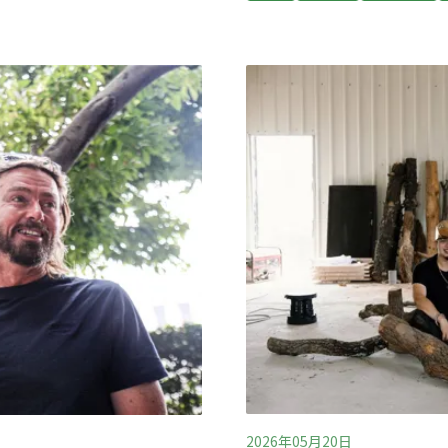
出專法草案。 填補都市遮蔭
有規範可循近期社群媒體上掀
候調適計畫暨推動木質資源
PO文最多，關心的民眾質疑
穆指出，在氣候變遷下，都
了綠樹遮蔭，話題甚至延伸
量為目的，而要種在對的地
的砍樹路段，台北市政府公
科研團隊合作，找出都市的
木材腐朽菌，且醫治無效，
線是否有足夠遮蔭，「台北
則是樹木確診感染褐根病，
線是遮蔭路徑超過80%？」
和國小的兩棵樹則在4月底請
起公園、學校、停車場
2026年05月20日