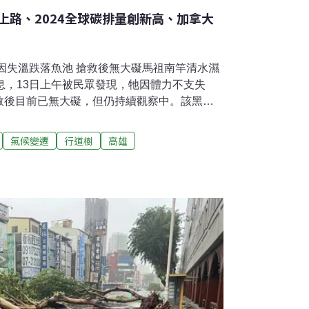
上路、2024全球碳排量創新高、加拿大
鷺因失溫跌落魚池 搶救後無大礙馬祖南竿清水濕
息，13日上午被民眾發現，牠因體力不支失
救後目前已無大礙，但仍持續觀察中。該黑面
清水濕地棲息與覓食，在地鳥友指出，黑面琵鷺
颱風影響到此棲息。（中央社報導）高雄行道
氣候變遷
行道樹
高雄
0處高市工務局試辦行道樹傾斜監測系統，運用
木進行全天候風險控管；工務局長楊欽富指
立雲端資料庫並對數據進行長期分析，後續會依
（自由時報報導）