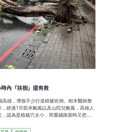
小時內「扶樹」還有救
直搗高雄，導致不少行道樹被吹倒。樹木醫師詹
示，經過7月凱米颱風以及山陀兒颱風，高雄人
起，認為是植栽穴太小，而重鋪路面時又把樹
只要把握「扶樹」的黃金48小時，連根拔起的
要搶救倒樹 熬過兩星期可保命樹木醫師詹鳳春
高雄
強降雨