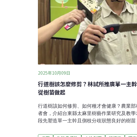
2025年10月09日
行道樹該怎麼修剪？林試所推廣單一主幹
從樹苗做起
行道樹該如何修剪、如何種才會健康？農業部
者會，介紹台東縣太麻里樹藝作業研究及教學
段先塑造單一主幹且側枝分歧狀態良好的樹苗
有修剪效率；當要移除較低位的側枝時，主幹
2022年成立「全國種樹諮詢中心」，下個階