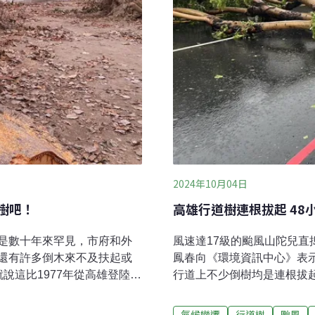
2024年10月04日
樹吧！
高雄行道樹連根拔起 48
是數十年來罕見，市府和外
風速達17級的颱風山陀兒
還有許多倒木來不及扶起或
鳳春向《環境資訊中心》表
說這比1977年從高雄登陸的
行道上不少倒樹均是連根拔
該是菩提樹，他指著其中一
根切斷，增加倒樹危機。但
裡的樹木好不容易才長大，正
倒樹仍有望得救。48小時內
氣候變遷
行道樹
颱風