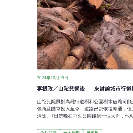
2024年10月09日
李根政／山陀兒過後——來討論城市行道
山陀兒颱風對高雄行道樹和公園樹木破壞可能
包商及國軍投入至今，道路已都恢復暢通，但
清除。7日傍晚在中央公園碰到一位大哥，他就
賽洛瑪颱風破壞力還大。中央公園倒的最慘應
棵說，可能有80歲。他感嘆和婉惜著，公園
公共論壇
土地利用
行道樹