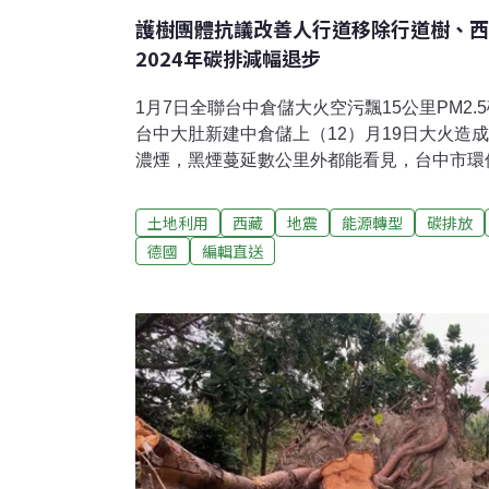
護樹團體抗議改善人行道移除行道樹、西
2024年碳排減幅退步
1月7日全聯台中倉儲大火空污飄15公里PM2.5
台中大肚新建中倉儲上（12）月19日大火造
濃煙，黑煙蔓延數公里外都能看見，台中市環
由，依違反「空氣污染防制法」裁處施工廠商最
400公尺內的PM2.5濃度最高飆到1517微克
土地利用
西藏
地震
能源轉型
碳排放
及異味污染物散布於空氣最遠影響到彰化多個
德國
編輯直送
距離15公里之遠。（自由時報報導）人行道
護樹團體要求訂綠化標準內政部補助全台進行
工程，遭民眾抗議大量移除（植）行道樹，或
來倒伏風險。護樹團體7日偕同國民黨立委羅
求訂定道路綠化標準、制定行道樹工程保護及
段納入景觀樹木專業委員，以兼顧行道樹之維