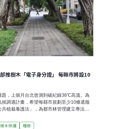
部推樹木「電子身分證」 每縣市將設10
難題，上個月台北曾測到破紀錄38℃高溫。為
氣候調適計畫，希望每縣市規劃至少10條遮蔭
公共植栽養護法」，為都市林管理建立專法。
木資料導入數位平台，猶如為樹木建立「電子
50場溝通說明會蒐集各界意見，預計今年底提
樹木保護
種樹