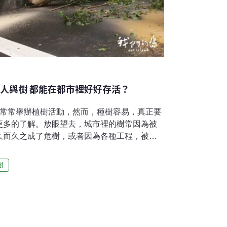
讓人與樹 都能在都市裡好好存活？
體常常舉辦植樹活動，然而，種樹容易，真正要
更多的了解。放眼望去，城市裡的樹常因為被
久而久之成了危樹，或者因為各種工程，被粗
規劃，人和樹才能在城市裡好好存活？颱風來
不良2024年11月康芮颱風來襲，台北市有超過
樹
許多是超過四、五十年的大樹。這些樹會倒下，
題出在植栽穴。樹木醫詹鳳春表示，人行道樹
、或是被填埋營建廢棄物，都是造成樹根生長
起的原因。長久以來因為不重視樹木生長的基
不健康的環境，久而久之成了危樹。因為基地