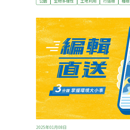
公園
生物多樣性
土地利用
行道樹
種樹
位種樹修樹，並以六都優先。林試所所長曾彥
礙，是種樹和修剪維護所需經費。從稚樹開始
不會太大林試所位於台東縣太麻里的戶外種樹
了茄苳、樟樹、欖仁等經常使用的行道樹。從
研究員就會進行單主幹結構修剪、成樹冠幅修
修剪亦有養護實例，建立長期修剪及生長歷程
式與行道樹修剪關鍵。行道樹修剪常見的難處
修剪作業時不能過度妨礙車
2025年01月08日