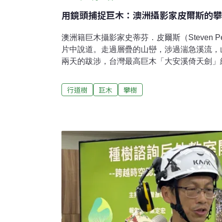
用鏡頭捕捉巨木：澳洲攝影家皮爾斯的攀
澳洲籍巨木攝影家史蒂芬．皮爾斯（Steven P
片中說道。走過層疊的山巒，涉過湍急溪流，
兩天的跋涉，台灣最高巨木「大安溪倚天劍」
爾斯架設好懸掛系統，拉動相機繩索，在喀擦
巍然聳立的巨木等身照片。從攝影師到「愛樹
行道樹
巨木
攀樹
攝影師，但我現在只是個愛樹的人。」從遙遠
2026年一個陰天的午後，The Tree Proje
爾斯在咖啡廳接受《環境資訊中心》專訪。20
棲蘭台灣杉三姊妹，台灣首個巨木等身照出爐
的角度。無論是從地上仰望，或是從高處俯視
是侷限部分。皮爾斯將攝影機拉到樹頂，再緩
度拍下樹木，拼接成巨木的「等身照」。這樣