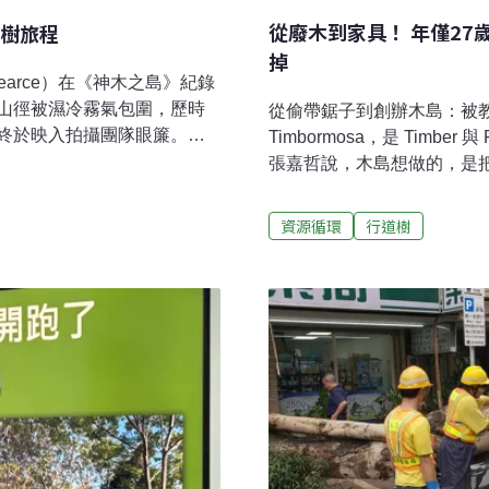
從廢木到家具！ 年僅27
樹旅程
掉
earce）在《神木之島》紀錄
山徑被濕冷霧氣包圍，歷時
從偷帶鋸子到創辦木島：被
終於映入拍攝團隊眼簾。皮
Timbormosa，是 Timb
響的快門聲中，拍下在霧中
張嘉哲說，木島想做的，是
的人」「從前我覺得自己是
生活現場。「因為都是台灣
的荒野進到吵雜的市區，
的關係，開始得很早。國小
資源循環
行道樹
cts（樹計畫）負責人兼攝影家皮
落的樹枝，用美工刀刻出自
17年，皮爾斯受邀來台拍攝
板，只知道校園裡哪裡有樹
，是許多人這輩子都難看見
想要的材料，他甚至偷帶家
，看樹的角度不是變形，就
風吹倒的龍柏木頭，做成一
降至樹基，用無數平視的角
的作品。」張嘉哲回憶，他
的照片，無須言語，
讓他感到不滿足。木頭不同
體、可觸摸、可保存的東西
開心。」然而