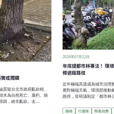
2026年07月22日
年底提都市林專法！ 環境
條遮蔭路徑
範如何落實成關鍵
近年極端高溫成為城市治理
論質疑台北市政府亂砍樹、
應對極端天氣，環境部推動
樹木為自然死亡、腐朽、病
路徑，並研議制定「都市林
原因，絕非亂砍。去
同時參考新加坡做法，將樹
建議，雖然目前都有樹木的修剪
身分證」。環境部計畫召開
路樹
行道樹
熱島效應
「樹木保護人員」證照制度