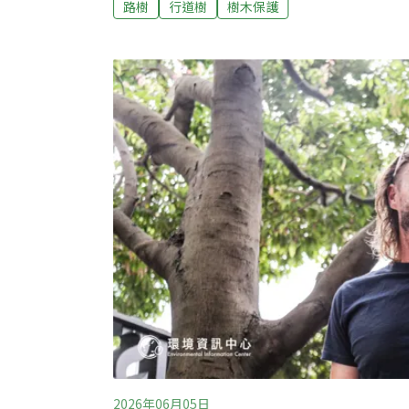
路樹
行道樹
樹木保護
來搭配落實。砍樹質疑四起 樹木怎麼修剪？
起一波「砍樹」討論，其中以台北市各區網友
路樹缺乏公開說明、也有民眾擔心炎炎夏日少
到樹木抵禦無人機的國安層面。針對網友熱議
園處一一說明。永康社區案，該棵水黃皮感染
為避免颱風樹倒而先行處理；而民生社區個案
已事先公告移除原因，也為避免颱風樹倒；新
專家會勘過，也是確診感染
2026年06月05日