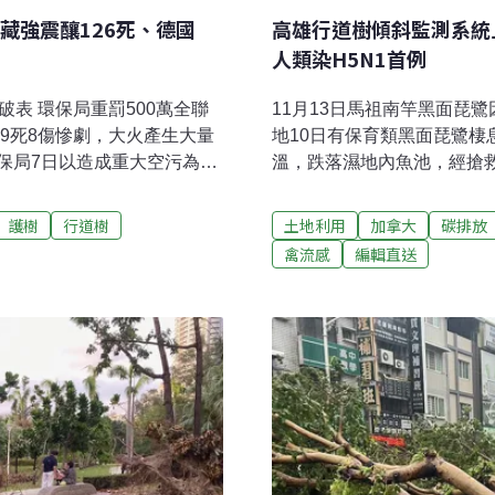
藏強震釀126死、德國
高雄行道樹傾斜監測系統
人類染H5N1首例
破表 環保局重罰500萬全聯
11月13日馬祖南竿黑面琵
成9死8傷慘劇，大火產生大量
地10日有保育類黑面琵鷺棲
保局7日以造成重大空污為
溫，跌落濕地內魚池，經搶
高罰鍰500萬元，下風處
琵鷺10日被發現於南竿鄉
/立方公尺，且大量粒狀污染物
出現在南竿十分罕見，應受
護樹
行道樹
土地利用
加拿大
碳排放
鄉鎮地區，擴散至火災現場
樹傾斜監測系統上路 首波2
禽流感
編輯直送
改善工程讓行道樹遭大量移除
智慧科技和數據分析，對樹
人行道（含通學步道）改善
出，第一波設置20處，建
施工傷及樹體樹根而埋下未
試辦結果，再擴增100處。
廷瑋於立法院舉行記者會，要
種植規範，並於預算審查階
護，優化都市環境並