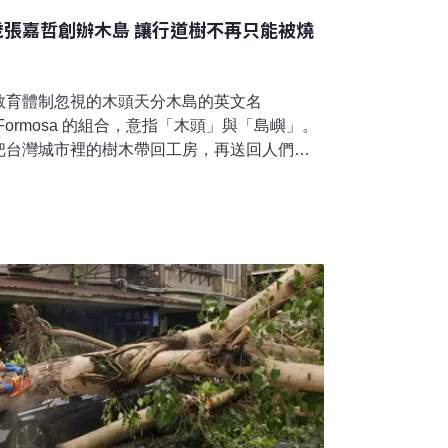
歲張嘉哲創辦木島 讓行道樹不再只能被燒
教育體制忽視的木頭天分木島的英文名
er 與 Formosa 的組合，意指「木頭」與「島嶼」。
把台灣城市裡的樹木帶回工房，再送回人們的
自己的樹，所以我們叫木島。」張嘉哲與木頭
時，他因為覺得上課無聊，撿起學校裡被風吹
己的小創作。當時的他不懂得去建材行買木
枝，哪裡有堆放落葉與廢枝的角落。為了取得
裡的大鋸子到學校，花兩天午休鋸下一塊被颱
個十字吊墜。「我想做出一個可以被永久保留
小時候也玩摺紙，但紙一碰就髒、一弄就爛，
，它可以被切削、塑形，也能將想像變成立
。「做出想像中的東西，可以拿起來玩，會很