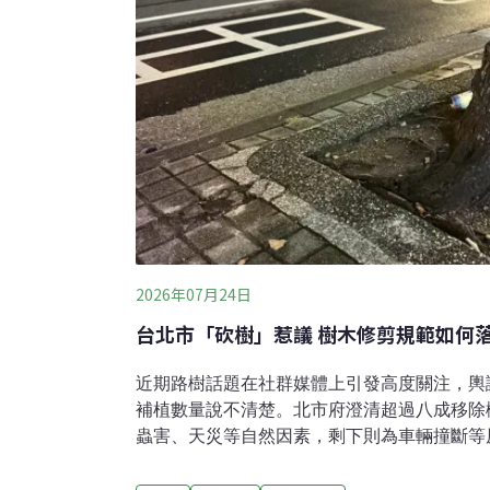
2026年07月24日
台北市「砍樹」惹議 樹木修剪規
近期路樹話題在社群媒體上引發高度關注，輿
補植數量說不清楚。北市府澄清超過八成移除
蟲害、天災等自然因素，剩下則為車輛撞斷等
（2025）年北市共移除3164棵樹。專家則
移除規範，旦難保施作的實際狀況，可以透過