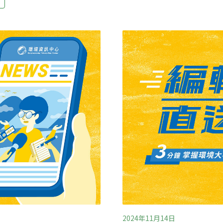
環境差，大樹最終不支倒地
學稱，行道樹改革的最大障
道路改建工程 往往先犧牲
修剪 將來若要「截枝」傷口
長大。大樹替居民
教室，面積有20公頃，栽種
還在苗圃階段的稚樹開始，
剪，因風災樹木折損的復原
紀錄，以便了解樹木生長模
，包括樹木生長空間受限，
2024年11月14日