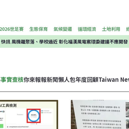
2026世足賽
生態保育
氣候變遷
循環經濟
土地利用
快訊
風機離聚落、學校過近 彰化福漢風電案環委建議不應開發
導
事實查核
你來報報
新聞懶人包
年度回顧
Taiwan Ne