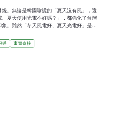
發燒。無論是韓國瑜說的「夏天沒有風」，還
電、夏天使用光電不好嗎？」，都強化了台灣
印象。雖然「冬天風電好、夏天光電好」是事
有」、「少」、「不好」跟實際狀況的距離有
夏天的「風」，約是冬天的四至五成在離岸風
報導
事實查核
服務窗口網站外傘頂離岸風速塔資料顯示，夏
半，但還是有相當的表現。