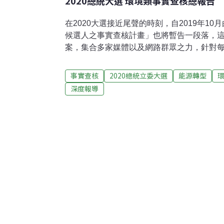
2020總統大選 環境類事實查核總報告
在2020大選接近尾聲的時刻，自2019年10月
候選人之事實查核計畫」也將暫告一段落，
案，集合多家媒體以及網路群眾之力，針對
開談話，聽打逐字稿，並進行事實查核工作
否與事實相符。查核概況：至2020年1月9日
事實查核
2020總統立委大選
能源轉型
核。《環境資訊中心》也參與其中，針對環
深度報導
47則查核。查核場次除候選人的公開發言畫面，
12/25、12/27舉行的三次總統候選人政見發
辯論會，以及候選人於各自社群網站進行政見