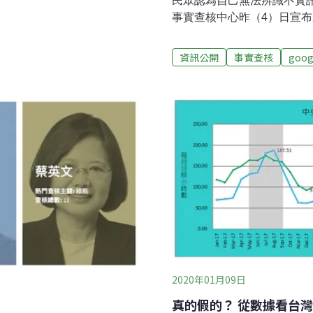
民眾認為自己無法辨識不實
，經調查溯源發現，這則從
事實查核中心昨（4）日宣
文留言，表示此為AI製作，但
年的數位素養及媒體識讀教
用AI工具檢測，判斷影片極
正邁入高齡化社會，但相較
資訊公開
事實查核
goog
敏感度與事實查核能力。因
民，及原住民、新住民等數位弱
事實查核中心 啟動三年媒體
的Google.org贊助發
MyGoPen（麥擱騙）等
訓練媒體素養培訓人員。Go
指出，身為數位平台必須儘
2020年01月09日
真的假的？ 從數據看台