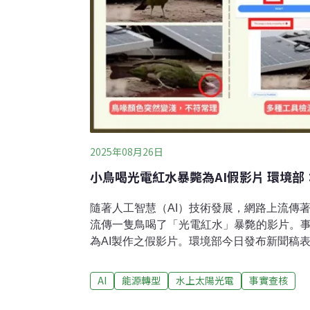
2025年08月26日
小鳥喝光電紅水暴斃為AI假影片 環境
隨著人工智慧（AI）技術發展，網路上流傳
流傳一隻鳥喝了「光電紅水」暴斃的影片。
為AI製作之假影片。環境部今日發布新聞稿
源，追究相關責任。鳥喝光電板污染紅水而死
近日一則「小鳥喝光電板紅水後秒暴斃」影
AI
能源轉型
水上太陽光電
事實查核
能板漏出內部紅水」、「小鳥喝了兩口被太
等文字流傳社群媒體，引發討論。經台灣事