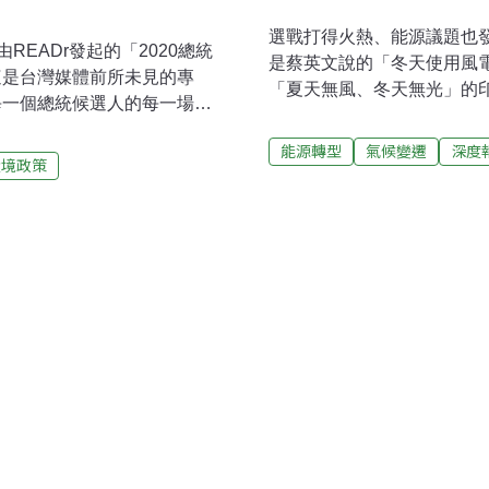
選戰打得火熱、能源議題也
由READr發起的「2020總統
是蔡英文說的「冬天使用風
這是台灣媒體前所未見的專
「夏天無風、冬天無光」的
每一個總統候選人的每一場公
實，但政治人物口中的「沒
，供讀者檢視候選人的政見是
多遠？還是要看數據說話。
能源轉型
氣候變遷
深度
，共有11個媒體完成230則查
環境政策
電部分，根據風力發電單一
境面向的發言內容，總共完成
季風速約僅有秋冬季節的一
還包含分別在12/18、
表會與12/29舉行的總統候選人
發表的公開影片[註]。