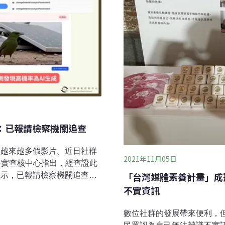
部：已報請檢察機關追查
著越來越多假影片。近日社群
2021年11月05日
事實查核中心指出，經查證此
「台灣媒體素養計畫」成形
表示，已報請檢察機關追查來
亡？ 查核單位：AI生成影片
不實資訊
片，搭配「居然這麼毒！太陽
陽能板污染的水，立刻暴斃」
數位社群的發展帶來便利，
實查核中心等查核單位查證，