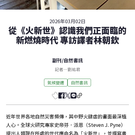
2026年03月02日
從《火新世》認識我們正面臨的
新燃燒時代 專訪譯者林朝欽
副刊
/
自然書訊
記者
—
劉祐君
氣候變遷
自然書訊
近年世界各地自然災害頻傳，其中野火肆虐的畫面最深植
人心。全球火研究專家史帝芬．派恩（Steven J. Pyne）
提出人類現在所處的世代應命名為「火新世」，並撰寫書