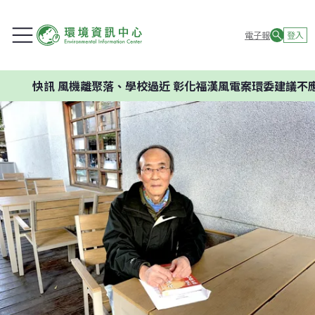
電子報
登入
快訊
風機離聚落、學校過近 彰化福漢風電案環委建議不應開發