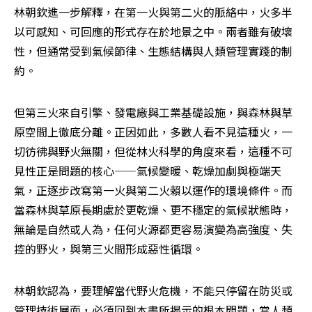
林朝欽進一步解釋，在第一火與第二火的脈絡中，火多半
以可感知、可回應的形式存在於地景之中。兩者雖有破壞
性，但通常受到氣候節律、生態結構與人類管理實踐的制
約。
但第三火來自引擎、發電廠與工業基礎設施，與森林與草
原空間上徹底分離。正因如此，多數人看不見這種火，一
切彷彿與野火無關，但從林火科學的角度來看，這種不可
見性正是問題的核心——氣候變暖、乾燥加劇與極端天
氣，正逐步改寫第一火與第二火賴以運作的環境條件。而
當森林與草原長期處於更乾燥、更不穩定的氣候狀態時，
無論是自然或人為，任何火源都更容易演變為高強度、失
控的野火，與第三火間形成惡性循環。
林朝欽認為，要理解當代野火危機，不能只停留在防災或
管理技術層面，必須回到本書所揭示的根本問題，當人類