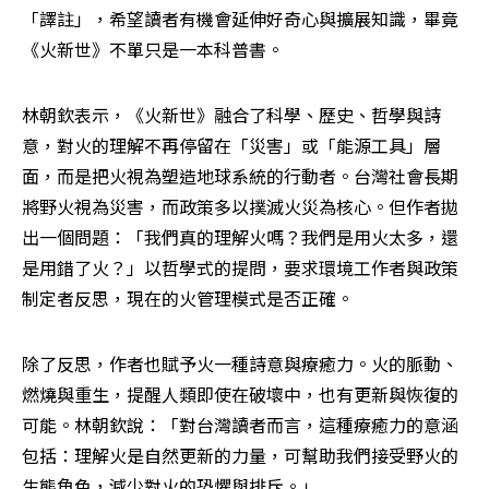
「譯註」，希望讀者有機會延伸好奇心與擴展知識，畢竟
《火新世》不單只是一本科普書。
林朝欽表示，《火新世》融合了科學、歷史、哲學與詩
意，對火的理解不再停留在「災害」或「能源工具」層
面，而是把火視為塑造地球系統的行動者。台灣社會長期
將野火視為災害，而政策多以撲滅火災為核心。但作者拋
出一個問題：「我們真的理解火嗎？我們是用火太多，還
是用錯了火？」以哲學式的提問，要求環境工作者與政策
制定者反思，現在的火管理模式是否正確。
除了反思，作者也賦予火一種詩意與療癒力。火的脈動、
燃燒與重生，提醒人類即使在破壞中，也有更新與恢復的
可能。林朝欽說：「對台灣讀者而言，這種療癒力的意涵
包括：理解火是自然更新的力量，可幫助我們接受野火的
生態角色，減少對火的恐懼與排斥。」