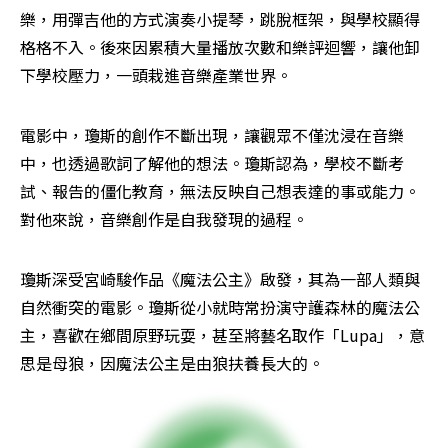
樂，用彈吉他的方式演奏小提琴，跳脫框架，與學校顯得
格格不入。後來因累積大量播放次數和樂評迴響，讓他卸
下學校壓力，一頭栽進音樂產業世界。
電影中，瓊斯的創作不斷出現，讓觀眾不僅沈浸在音樂
中，也透過歌詞了解他的想法。瓊斯認為，學校不斷考
試、報告的僵化教育，無法反映自己想表達的事或能力。
對他來說，音樂創作是自我發現的過程。
瓊斯深受宮崎駿作品《魔法公主》啟發，其為一部人類與
自然衝突的電影。瓊斯從小就時常扮演守護森林的魔法公
主，喜歡在鄉間原野玩耍，甚至將藝名取作「Lupa」，意
思是母狼，因魔法公主是由狼扶養長大的。