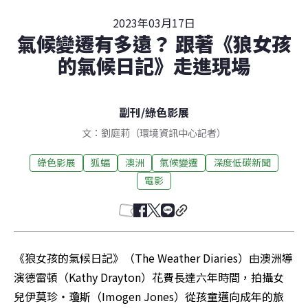
2023年03月17日
氣候變遷有多遠？ 跟著《狼女孩
的氣候日記》走進現場
副刊
/
綠色影展
文：劉庭莉（環境資訊中心記者）
綠色影展
狐蝠
澳洲
氣候變遷
深度低碳新聞
電影
《狼女孩的氣候日記》（The Weather Diaries）由澳洲導
演德雷頓（Kathy Drayton）花費長達六年時間，拍攝女
兒伊莫珍・瓊斯（Imogen Jones）從孩童邁向成年的旅