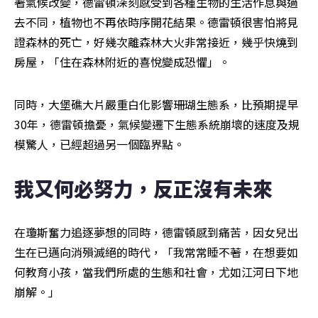
著氣候改變，德雷頓深刻感受到各種生物的生活作息與過
去不同，植物也不再依時序開花結果。德雷頓很害怕將見
證森林的死亡，好幾次離森林大火非常接近，幾乎快燒到
房屋，「住在森林附近的喜悅變成恐懼」。
同時，大堡礁大片嚴重白化影響珊瑚生態系，比預期提早
30年，德雷頓擔憂，氣候變遷下生態系統崩壞的速度及規
模驚人，已經超過另一個臨界點。
我又何必努力，反正沒有未來
在瓊斯奮力追逐夢想的同時，德雷頓感到痛苦，因女兒出
生在已邁向消殞滅絕的時代，「我常常睡不著，在想要如
何教育小孩，當我們所處的生態和社會，尤如江河日下地
崩解。」