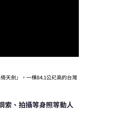
倚天劍」，一棵84.1公尺高的台灣
鋼索、拍攝等身照等動人