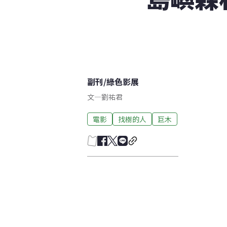
副刊
/
綠色影展
文
—
劉祐君
電影
找樹的人
巨木