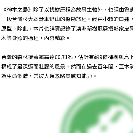
《神木之島》除了以找樹歷程為故事主軸外，也經由魯
一段台灣杉大本營本野山的探勘旅程。經由小賴的口述
原型。除此，本片也詳實記錄了澳洲籍樹冠層攝影家皮爾斯（S
木等身照的過程，內容精彩。
台灣的森林覆蓋率高達60.71%，估計有約9億棵樹與
構成了最深邃而壯麗的風景。然而在過去百年間，巨木
為生命個體，常被人類忽略其感知能力。