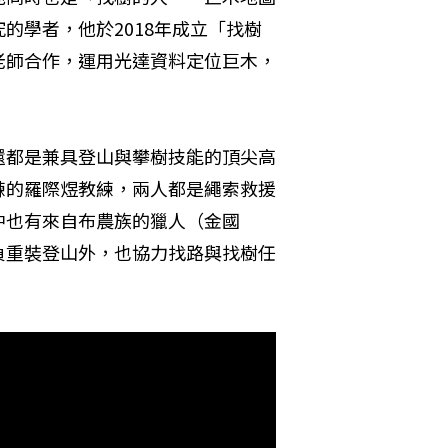
的學者，他於2018年成立「找樹
老師合作，運用光達資料定位巨木，
還都是兼具登山與攀樹技能的頂尖高
練的羅際煜教練，兩人都是繩索救援
中也有來自布農族的獵人（金國
負重裝登山外，也協力找路與找樹任