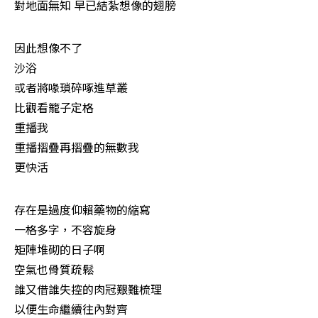
對地面無知 早已結紮想像的翅膀 　
因此想像不了

沙浴

或者將喙瑣碎啄進草叢

比觀看籠子定格

重播我

重播摺疊再摺疊的無數我

更快活 　
存在是過度仰賴藥物的縮寫

一格多字，不容旋身

矩陣堆砌的日子啊

空氣也骨質疏鬆

誰又借誰失控的肉冠艱難梳理

以便生命繼續往內對齊 　