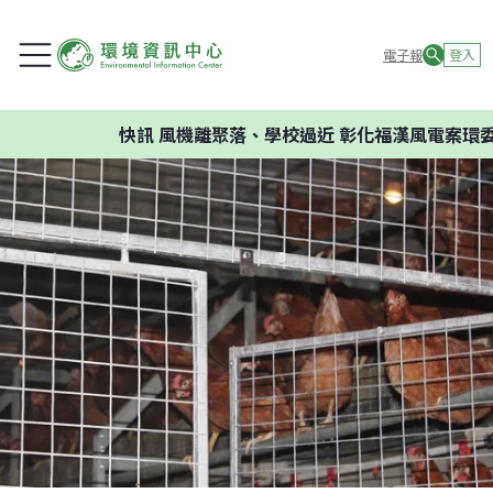
電子報
登入
快訊
風機離聚落、學校過近 彰化福漢風電案環委建