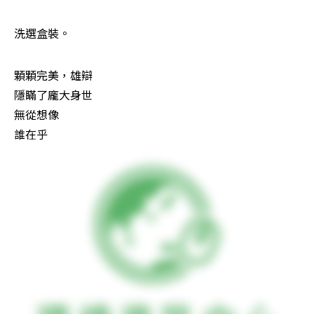
洗選盒裝。 　
顆顆完美，雄辯

隱瞞了龐大身世

無從想像

誰在乎 　