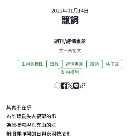
2022年01月14日
籠飼
副刊
/
詩情畫意
文
—
黃裕文
生物多樣性
蛋雞
詩情畫意
籠飼
格子籠
動物福利
其實不在乎

為誰背負失去棲架的爪

為誰擁吻脫垂充血的肛

柵眼裡睜開的日與夜羽枝凌亂
