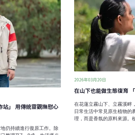
2026年03月20日
在山下也能做生態復育 
在花蓮立霧山下、立霧溪畔
作站」 用傳統靈觀撫慰心
日常生活中常見原生植物的
理，而是香氛的原料來源。
同殖民與統治者來到這片土
當地仍持續進行復原工作。除
土地共生共存。鍾宇森笑說