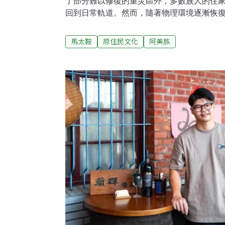
了部分難以修復的重災區外，多數族人的住家
回到日常軌道。然而，隨著物理環境逐漸恢
始浮現。鹽巴工作站站長、馬太鞍青年Kulas
見了部落的需要，選擇返鄉成立「Cilah—
馬太鞍
原住民文化
阿美族
統信仰與文化為基礎，陪伴族人走過洪災帶
能。在大水過後迅速串連返鄉 阿美族「年齡
起半年前的災情，Kulas Umo至今仍心有
壩、大水灌入部落的影像，透過手機在社群
遠超出當地居民過去經驗。青年們急忙協助
太鞍長老教會避難，但仍有許多人來不及進
難。災情傳出後，散居外地的馬太鞍青年在
援。Ku