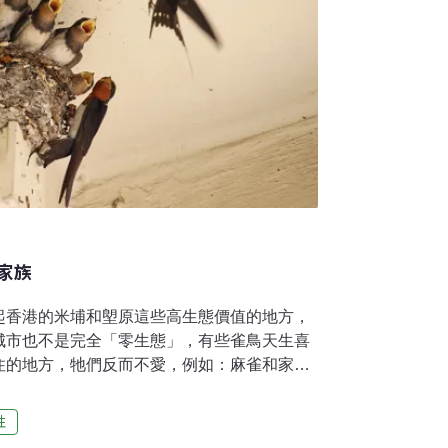
家族
起香港的米埔和塱原這些高生態價值的地方，
城市也不是完全「零生態」，有些雀鳥天生喜
住的地方，牠們反而不愛，例如：麻雀和家
，但在築巢繁殖這「鳥生大事」時仍是會躲起
不同，不會向人討吃，但卻會在民居屋簷下，
性
孩，讓你看著牠的小孩長大學飛，實在是雀鳥