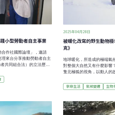
2025年04月28日
ive實踐小型勞動者自主事業
被暖化改寫的野生動物極
克》
勞動合作社國際論壇」，邀請
an代表藤井恵理來台分享推動勞動者自主
地球暖化，所造成的極端氣
働者共同組合法）的立法歷
對整個大自然又有什麼影響
合會顧問伊藤由理子分享，生
隻北極狐的視角，以動人的
型勞動者自主事業。2025年
於零下40度、真實動物實景拍
濟
房」，這是生活俱樂部生活
論其為「一個極具教育意義又
享綠生活
氣候變遷
生物
ollective，透過代表能井
映，片長80分鐘。攝影團隊
的分享，了解豆福選擇以
這部電影在育空地區拍攝，
古往今來。從大阪市中心出發，搭乘京
「傑克市」）。導演吉翁麥達卻斯基（
於抵達此行目的地「豆福咖啡
了300頁的主要場景劇本拍
mefuku）。「生活俱樂部
章，文章描述了一隻北極狐