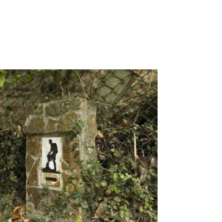
關的傳統知識正逐漸流失。如何留住傳統智
為鍾宇森與夥伴創立「立霧」的重要起點。他
轉化為溫潤的氣味，試圖搭起一座連結部落文
讓部落重新看見自己的價值 從販售野菜開始對
鍾宇森而言，「社會創新」並不是陌生的概
奏、移居花蓮後，他在家扶基金會服務期間，
的信任關係，也更近距離看見偏鄉長期存在的
經驗，促使