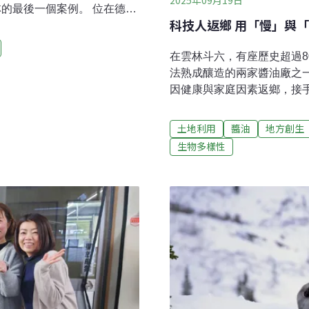
一個案例。 位在德國
科技人返鄉 用「慢」與
aft in der alten
「合作社」）不賣啤酒，「啤酒廠」是
在雲林斗六，有座歷史超過
adt）在哪裡？距離柏林電視
法熟成釀造的兩家醬油廠之一
點，腳踏車車程不到十分鐘。
因健康與家庭因素返鄉，接
Vorstand）安德列斯
不用化學速成與大量機械化
他聊這塊土地上的歷史。位在古蹟
日曝月露，靜待一年以上熟
年普魯士第一位國王腓特烈一世
土地利用
醬油
地方創生
逐漸失落的傳統工藝，也讓
年一
生物多樣性
這片土地留下無可取代的味
國賓並非一路走在製醬的路
印象不深，倒是豆漿煮滾的
已相當可觀，不只釀造醬油
述，萬豐曾是斗六繳稅大戶
叔掌管，萬豐的榮景逐漸縮
北上，攻讀資訊相關科系，