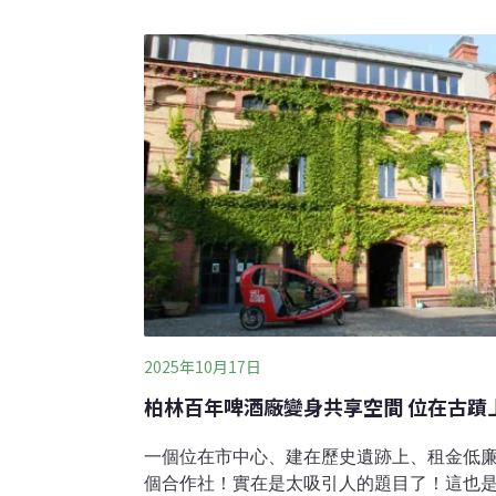
蓮縣富里鄉有機米產銷班第16班組成。合作
的堅持、資源的共享與永續經營的願景。透
能在市場中發光發熱，從最初單純的買賣關
合作社理事主席鍾雨恩也提
2025年10月17日
柏林百年啤酒廠變身共享空間 位在古蹟
一個位在市中心、建在歷史遺跡上、租金低
個合作社！實在是太吸引人的題目了！這也是我