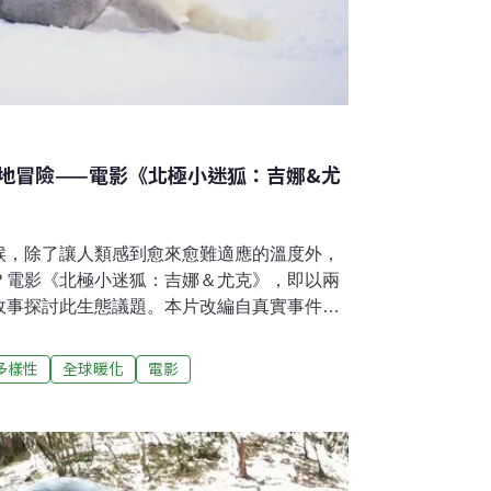
地冒險——電影《北極小迷狐：吉娜&尤
候，除了讓人類感到愈來愈難適應的溫度外，
？電影《北極小迷狐：吉娜＆尤克》，即以兩
故事探討此生態議題。本片改編自真實事件，
攝，法國周刊《電視全覽》（Télérama）評
充滿詩意的美麗故事。」電影於4月25日上
多樣性
全球暖化
電影
在現場與動物建立「信任圈」 如同一場芭蕾舞
故事設定於加拿大的道森市（在電影中被稱為
Guillaume Maidatchevsky ）撰寫
攝完成。靈感來自他讀到一篇加拿大報紙的文
漂流在冰山上的情景，當時，他不禁想知道：