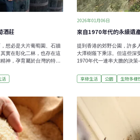
2026年01月06日
萄酒莊
來自1970年代的永續遺
面，想必是大片葡萄園、石牆
提到香港的郊野公園，許多
。其實在彰化二林，也存在這
大潭樹蔭下乘涼。但這些深
韌精神，孕育屬於台灣的特色
1970年代一連串大膽的決
波爾多」。「二林的客庄家家
變的核心人物，是香港歷任任期
萄露，其實就是紅酒。」身為
MacLehose，1971–
生活
享綠生活
公園
生物多樣
代經營者劉致剛笑稱，對二林
公署（ICAC）的成立，以
。這股自釀文化養成，早在爺
樣影響深遠的貢獻之一，是於
們的日常飲品，長輩之間甚至
香港首四個郊野公園。大多
，形成獨特的地方記憶，甚至
固然正確，但故事的背後，
口兒時記憶中的味道。葡萄興
公園的誕生，正是殖民政府
地？二林的客庄歷史，最早可
應。那麼，這一切究竟是如
源成農場」，但產量不如預
麥理浩時代之前香港上世紀