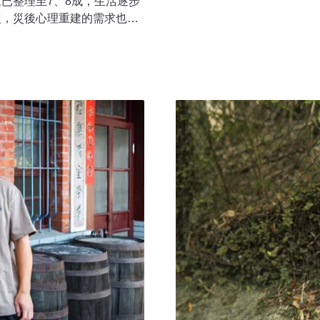
已整理至7、8成，生活逐步
活型態改變，許多與植物相
復，災後心理重建的需求也開
慧，成了一大挑戰，這也成
 Umo正是在這樣的時刻，看
們將復育的台灣原生植物，
鹽巴工作站」。他以阿美族的傳
化傳承與經濟賦權的橋樑。
來的創傷，尋找身心重建的可
原本在企業從事永續工作的
階層」制度展現即時救災力想
念。離開都市高壓的工作節
餘悸。他回憶，當時堰塞湖潰
逐步與部落居民建立起深刻
間迅速流傳，畫面中的水勢遠
經濟困境與文化斷層。這段
受困長者撤離至地勢較高的馬
行垂直避難，最終受困甚至罹
極短時間內迅速串連、返鄉支