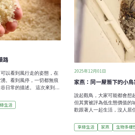
續路
2025年12月01日
，可以看到風行走的姿態，在
家燕：同一屋簷下的小鳥
雲湧。看到風停，一切都無痕
描述。 這次來到位
黃的稻穗與翠綠的禾苗隨四季
說起觀鳥，大家可能都會想
日照短、水質潔淨，再加上沖
但其實被評為低生態價值的
綠生活
點。主要的稻米品種為「高雄
歡跟著人一起生活，沒人居
光米，而「富糧稻米運銷合作
燕。麻雀愛追著人腳邊討吃
的富饒之地富糧稻米運銷合作
來，不讓人看見。但家燕則
享綠生活
家燕
生物多樣
上轉型設立，社員同時也是花
甚至在大門前築鳥巢，生小