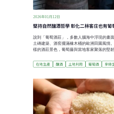
2026年01月12日
堅持自然釀酒哲學 彰化二林客庄也有葡
說到「葡萄酒莊」，多數人腦海中浮現的畫
土磚建築、酒窖擺滿橡木桶的歐洲田園風情
樣的酒莊景色，葡萄藤與當地客家聚落的堅
葡萄酒產區，當地酒莊群落更被譽為「台灣
戶戶都會釀酒，以前路邊可以看到有人賣葡
在地生產
釀酒
土地利用
葡萄酒
享綠
在地代表性的客家酒莊之一、蘭輝酒莊第三
的客家村落而言，地酒已經是生活的一部分
爺種葡萄的年代便開始醞釀，葡萄酒就是他
流傳「葡萄酒很補，小孩喝了可以治尿床」
有二林人會特地前往蘭輝買酒，只為再嚐一
衰史...為何二林曾是台灣釀酒葡萄的重要產
回溯至日治時期，當時日本人設立了一座「
期，日人紛紛離去，改為招募桃竹