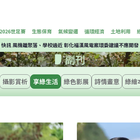
2026世足賽
生態保育
氣候變遷
循環經濟
土地利用
快訊
風機離聚落、學校過近 彰化福漢風電案環委建議不應開發
副刊
攝影賞析
享綠生活
綠色影展
詩情畫意
綠繪