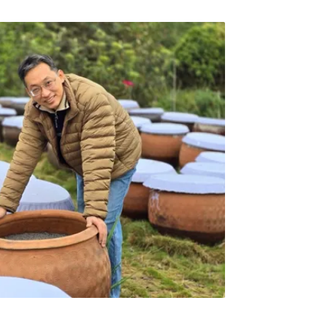
背後其實藏著小鳥的大智慧。對於不懂飛的鳥
天敵，包括：惡劣天氣、蛇、貓、猛禽與人，
屋簷下時，這些天敵便全傷不了牠們。無論是
世紀黑雨，屋簷全擋下來；蛇及貓因爬不上懸
或幼鳥；有人居住的地方，猛禽也不敢飛來；
屋簷對家燕來說確是一個五星級的家！家燕，
其實「燕子