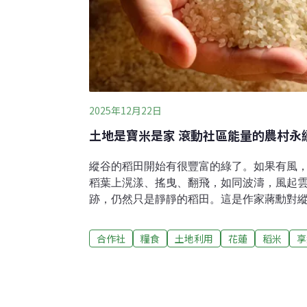
2025年12月22日
土地是寶米是家 滾動社區能量的農村永
縱谷的稻田開始有很豐富的綠了。如果有風
稻葉上滉漾、搖曳、翻飛，如同波濤，風起
跡，仍然只是靜靜的稻田。這是作家蔣勳對縱谷日常的
在花蓮縣富里鄉永豐村，群山層層疊疊，金
更迭。這裡屬於縱谷地形，氣候高溫潮濕、
合作社
糧食
土地利用
花蓮
稻米
享
積平原黏土成分高，成為適合種植稻米的地
139」，品質穩定，口感Q軟，甜度不輸越
社」便坐落於此豐盈樂土之地。孕育合作社
社（下稱合作社）是在天賜糧源公司的基礎