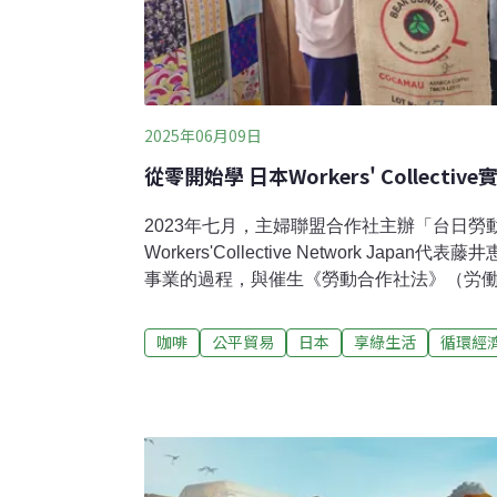
2025年06月09日
從零開始學 日本Workers' Collect
2023年七月，主婦聯盟合作社主辦「台日
Workers'Collective Network Jap
事業的過程，與催生《勞動合作社法》（労
程。也邀請日本生活俱樂部生活協同組合聯
活俱樂部生活協同組合為何與如何開始推展小
咖啡
公平貿易
日本
享綠生活
循環經
2月，走訪大阪之餘，有幸採訪「豆福咖啡工
協同組合的生產者，也是由其催生的Workers' C
田砂織、副代表一林容子與社員川山志津江
Workers' Co llective 為營運模式的
阪本線，再轉乘公車，經過一個多小時，終
工房」（珈琲工房まめ福，簡稱「豆福」，Ma