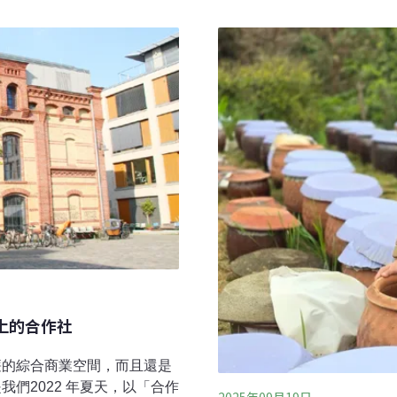
社成立的初衷，是源於對品質
界中罕見的親善大使，但這
過共同的品牌，讓每位成員都
蛋及幼鳥來說，生存有五大
係，轉化為共同成長的力量。
但當家燕將鳥巢築於懸空的
猛烈陽光、十號風球，或是
空的屋簷，所以吃不了鳥蛋
所以只要人類不傷害鳥巢，
更多人叫牠們「燕子」，但
上的合作社
廉的綜合商業空間，而且還是
們2022 年夏天，以「合作
2025年09月19日