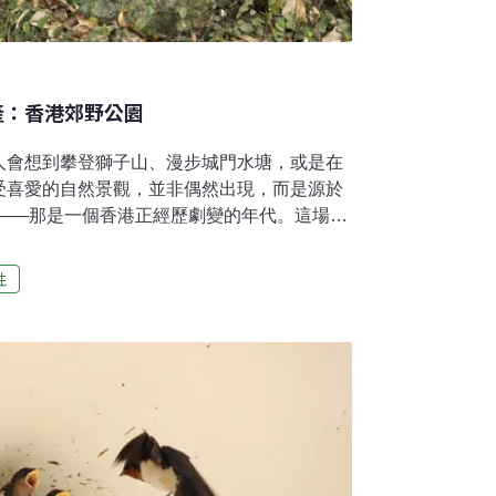
產：香港郊野公園
人會想到攀登獅子山、漫步城門水塘，或是在
受喜愛的自然景觀，並非偶然出現，而是源於
策——那是一個香港正經歷劇變的年代。這場轉
最長的總督——麥理浩爵士（Sir Murray
1982）。他為人熟知的政績包括公共房屋計劃、廉政
性
及著名的「麥理浩徑」。然而，他較為低調但同
1976年制定《郊野公園條例》，由此誕生了
數人視郊野公園為休閒及自然保育的綠洲。這
其實還有政治、身份與社會穩定的考量。郊野
在面對社會變遷與不確定前景之下的策略性回
何開始的？讓我們回到那個年代，一探究竟。
的林業發展，正是歷史起伏的縮影。