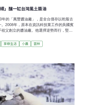
「細」釀一缸台灣風土醬油
80年的「萬豐醬油廠」，是全台僅存以乾蔭古
。2008年，原本在資訊科技業工作的吳國賓
手祖父創立的醬油廠。他選擇逆勢而行，堅持
，而是以本土黑豆、自然湖鹽，在陶缸中經過
成。這份「慢」與「細」的執著，不僅延續了
享綠生活
小農
雲林
萬豐醬油以獨特的醇厚香氣走向國際，為斗六
覺記憶。從高壓到慢釀：健康與家業的轉折吳
上。童年時，他其實未在工廠長大，對氣味的
香氣更為熟悉。那時候，祖父創立的工廠規模
，也生產豆腐、豆漿與醃漬蔬菜。據父親口
之一。直到父親因意外嚴重受傷，工廠改由叔
小。吳國賓的人生軌跡原本完全不同。他離鄉
投入