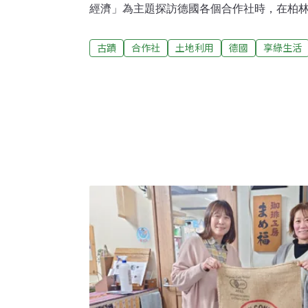
經濟」為主題探訪德國各個合作社時，在柏林的最後
首都柏林的「老國王城啤酒廠合作社」（Genossensch
Königstadtbrauerei eG，以下簡稱
古蹟
合作社
土地利用
德國
享綠生活
指現址的一段重要歷史。國王城（Königsst
塔、哈克市場、亞里山大廣場等著名觀光景
就讓我們跟著執行長（Geschäftsführender 
（Christoph Andres）來到辦公室，聽
上的合作社定名「國王城」的起因是1701
在此加冕。至於「啤酒廠」的歷史則是1850