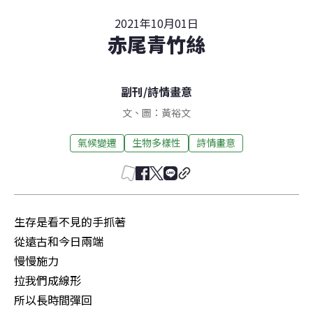
2021年10月01日
赤尾青竹絲
副刊
/
詩情畫意
文、圖：黃裕文
氣候變遷
生物多樣性
詩情畫意
生存是看不見的手抓著

從遠古和今日兩端

慢慢施力

拉我們成線形

所以長時間彈回
