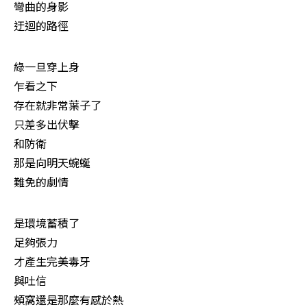
彎曲的身影

迂迴的路徑 　
綠一旦穿上身

乍看之下

存在就非常葉子了

只差多出伏擊

和防衛

那是向明天蜿蜒

難免的劇情 　
是環境蓄積了

足夠張力

才產生完美毒牙

與吐信

頰窩還是那麼有感於熱
