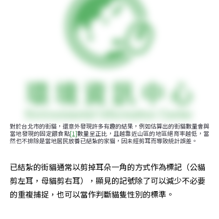
對於台北市的街貓，還意外發現許多有趣的結果，例如估算出的街貓數量會與
當地發現的固定餵食點
[1]
數量呈正比，且越靠近山區的地區絕育率越低，當
然也不排除是當地居民放養已結紮的家貓，因未經剪耳而導致統計誤差。
已結紮的街貓通常以剪掉耳朵一角的方式作為標記（公貓
剪左耳，母貓剪右耳），顯見的記號除了可以減少不必要
的重複捕捉，也可以當作判斷貓隻性別的標準。