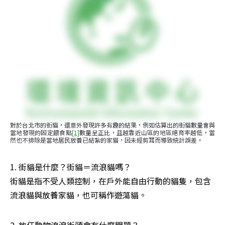
對於台北市的街貓，還意外發現許多有趣的結果，例如估算出的街貓數量會與
當地發現的固定餵食點
[1]
數量呈正比，且越靠近山區的地區絕育率越低，當
然也不排除是當地居民放養已結紮的家貓，因未經剪耳而導致統計誤差。
1. 街貓是什麼？街貓＝流浪貓嗎？

街貓是指不受人類控制，在戶外能自由行動的貓隻，包含
流浪貓與放養家貓，也可稱作遊蕩貓。
2. 放任動物流浪街頭會有什麼問題？
