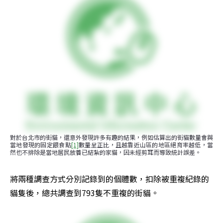
對於台北市的街貓，還意外發現許多有趣的結果，例如估算出的街貓數量會與
當地發現的固定餵食點
[1]
數量呈正比，且越靠近山區的地區絕育率越低，當
然也不排除是當地居民放養已結紮的家貓，因未經剪耳而導致統計誤差。
將兩種調查方式分別記錄到的個體數，扣除被重複紀錄的
貓隻後，總共調查到793隻不重複的街貓。