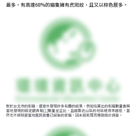
最多，有高達68%的貓隻擁有虎斑紋，且又以棕色居多。
對於台北市的街貓，還意外發現許多有趣的結果，例如估算出的街貓數量會與
當地發現的固定餵食點
[1]
數量呈正比，且越靠近山區的地區絕育率越低，當
然也不排除是當地居民放養已結紮的家貓，因未經剪耳而導致統計誤差。