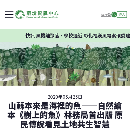
電子報
登入
快訊
風機離聚落、學校過近 彰化福漢風電案環委建議不應
2020年05月25日
山蘇本來是海裡的魚——自然繪
本《樹上的魚》林務局首出版 原
民傳說看見土地共生智慧