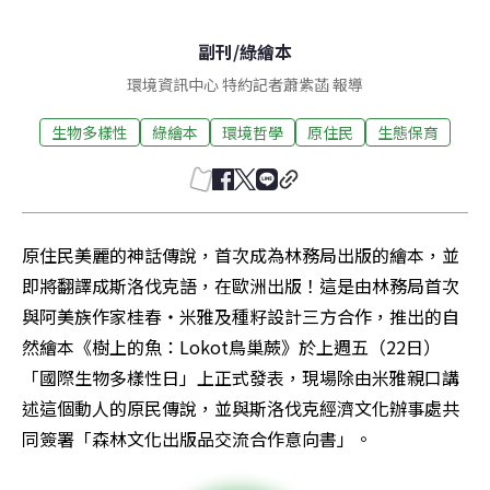
副刊
/
綠繪本
環境資訊中心 特約記者蕭紫菡 報導
生物多樣性
綠繪本
環境哲學
原住民
生態保育
原住民美麗的神話傳說，首次成為林務局出版的繪本，並
即將翻譯成斯洛伐克語，在歐洲出版！這是由林務局首次
與阿美族作家桂春・米雅及種籽設計三方合作，推出的自
然繪本《樹上的魚：Lokot鳥巢蕨》於上週五（22日）
「國際生物多樣性日」上正式發表，現場除由米雅親口講
述這個動人的原民傳說，並與斯洛伐克經濟文化辦事處共
同簽署「森林文化出版品交流合作意向書」。