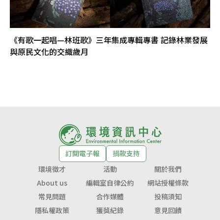
《有歌一起唱—林班歌》三年集成專輯專書 記錄林業發展
與原民文化的交織歲月
訂閱電子報
捐款支持
環境徵才
活動
關於我們
About us
編輯室自律公約
網站授權條款
常見問題
合作媒體
投稿須知
隱私權政策
獲獎紀錄
意見回饋