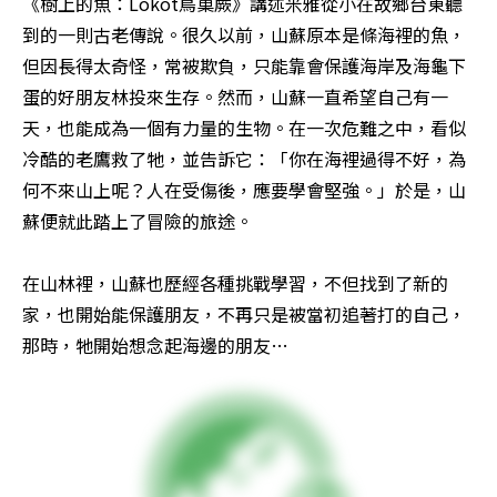
《樹上的魚：Lokot鳥巢蕨》講述米雅從小在故鄉台東聽
到的一則古老傳說。很久以前，山蘇原本是條海裡的魚，
但因長得太奇怪，常被欺負，只能靠會保護海岸及海龜下
蛋的好朋友林投來生存。然而，山蘇一直希望自己有一
天，也能成為一個有力量的生物。在一次危難之中，看似
冷酷的老鷹救了牠，並告訴它：「你在海裡過得不好，為
何不來山上呢？人在受傷後，應要學會堅強。」於是，山
蘇便就此踏上了冒險的旅途。

在山林裡，山蘇也歷經各種挑戰學習，不但找到了新的
家，也開始能保護朋友，不再只是被當初追著打的自己，
那時，牠開始想念起海邊的朋友…