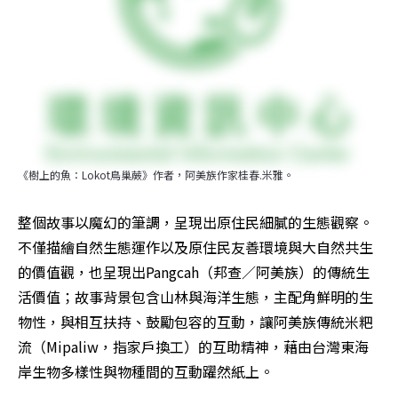
《樹上的魚：Lokot鳥巢蕨》作者，阿美族作家桂春.米雅。
整個故事以魔幻的筆調，呈現出原住民細膩的生態觀察。
不僅描繪自然生態運作以及原住民友善環境與大自然共生
的價值觀，也呈現出Pangcah（邦查／阿美族）的傳統生
活價值；故事背景包含山林與海洋生態，主配角鮮明的生
物性，與相互扶持、鼓勵包容的互動，讓阿美族傳統米粑
流（Mipaliw，指家戶換工）的互助精神，藉由台灣東海
岸生物多樣性與物種間的互動躍然紙上。