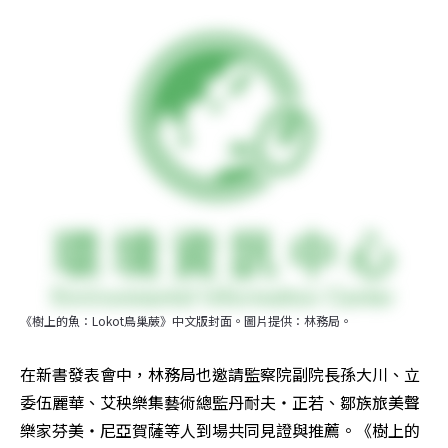
《樹上的魚：Lokot鳥巢蕨》中文版封面。圖片提供：林務局。
在新書發表會中，林務局也邀請監察院副院長孫大川、立
委伍麗華、艾秧樂集藝術總監丹耐夫‧正若、鄒族旅美聲
樂家芬美‧尼亞賀薩等人到場共同見證與推薦。《樹上的