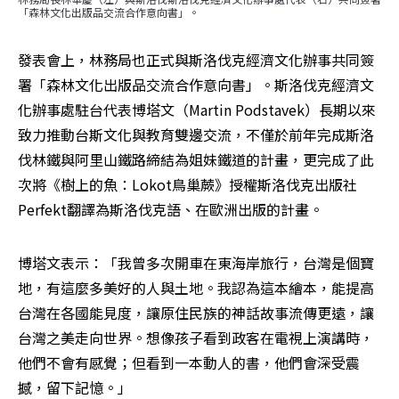
「森林文化出版品交流合作意向書」。
發表會上，林務局也正式與斯洛伐克經濟文化辦事共同簽
署「森林文化出版品交流合作意向書」。斯洛伐克經濟文
化辦事處駐台代表博塔文（Martin Podstavek）長期以來
致力推動台斯文化與教育雙邊交流，不僅於前年完成斯洛
伐林鐵與阿里山鐵路締結為姐妹鐵道的計畫，更完成了此
次將《樹上的魚：Lokot鳥巢蕨》授權斯洛伐克出版社
Perfekt翻譯為斯洛伐克語、在歐洲出版的計畫。
博塔文表示：「我曾多次開車在東海岸旅行，台灣是個寶
地，有這麼多美好的人與土地。我認為這本繪本，能提高
台灣在各國能見度，讓原住民族的神話故事流傳更遠，讓
台灣之美走向世界。想像孩子看到政客在電視上演講時，
他們不會有感覺；但看到一本動人的書，他們會深受震
撼，留下記憶。」