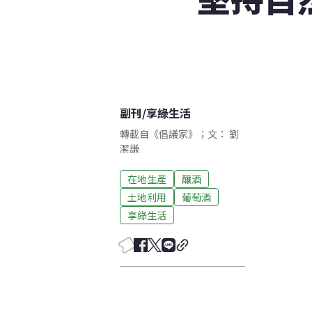
副刊
/
享綠生活
轉載自《倡議家》；文： 劉
潔謙
在地生產
釀酒
土地利用
葡萄酒
享綠生活