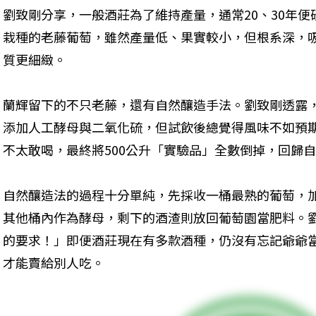
劉致剛分享，一般酒莊為了維持產量，通常20、30年
栽種的老藤葡萄，雖然產量低、果實較小，但根系深，
質更細緻。
蘭輝留下的不只老藤，還有自然釀造手法。劉致剛透露
添加人工酵母與二氧化硫，但試飲後總覺得風味不如預
不太敢喝，最終將500公升「實驗品」全數倒掉，回歸
自然釀造法的過程十分單純，先採收一桶最熟的葡萄，
其他桶內作為酵母，剩下的酒渣則放回葡萄園當肥料。
的要求！」即便酒莊現在有多款酒種，仍沒有忘記爺爺
才能賣給別人吃。