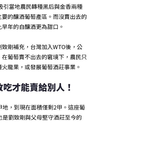
因吸引當地農民轉種黑后與金香兩種
主要的釀酒葡萄產區。而沒賣出去的
此早年的自釀酒更為甜口。
致剛補充，台灣加入WTO後，公
，在葡萄賣不出去的窘境下，農民只
種火龍果，或發展葡萄酒莊事業。
敢吃才能賣給別人！
甲地，到現在面積僅剩2甲。這座葡
也是劉致剛與父母堅守酒莊至今的