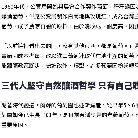
1960年代，公賣局開始與農會合作契作葡萄，種種誘
釀酒葡萄，供應公賣局製作白蘭地與玫瑰紅，成為台灣
葡萄，成了農家自釀的原料，由於晚收成、甜度高，因
「以前這裡看出去的田，沒有其他東西，都是葡萄。」劉
賣局因成本考量，改以進口葡萄汁取代在地生產的葡萄
能跟隨政策腳步，被迫改作、轉型，許多葡萄園紛紛轉
三代人堅守自然釀酒哲學 只有自己
隨著時代變遷，蘭輝的葡萄園也逐漸減產，從早年5、6
萄園如今已生長了61年，是目前台灣少見的老藤葡萄，
重要原因。