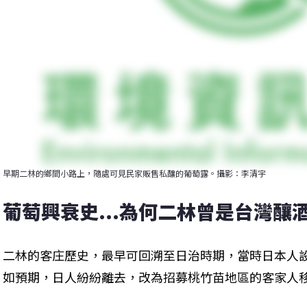
早期二林的鄉間小路上，隨處可見民家販售私釀的葡萄露。攝影：李清宇
葡萄興衰史...為何二林曾是台灣釀
二林的客庄歷史，最早可回溯至日治時期，當時日本人
如預期，日人紛紛離去，改為招募桃竹苗地區的客家人