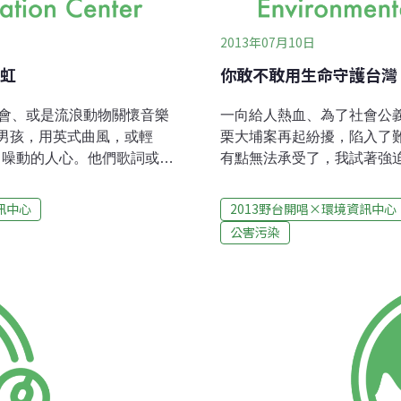
2013年07月10日
彩虹
你敢不敢用生命守護台灣
樂會、或是流浪動物關懷音樂
一向給人熱血、為了社會公
男孩，用英式曲風，或輕
栗大埔案再起紛擾，陷入了
、噪動的人心。他們歌詞或許
有點無法承受了，我試著強
，舞台符碼或許不像濁水溪公
躲。」面對一場將討論社會
男孩般文藝又低調，不想太出
台灣現況的焦慮，似乎正如
訊中心
2013野台開唱×環境資訊中心
76。台灣大型搖滾音樂祭先驅
聲 無奈的心情 過著這款的
公害污染
，1976是興奮的。而要參
的事情阿。」不管是早期的
樂迷關心公共議題的搖滾盛
「有心力就應該去付出！」
其實很關切核電問題，特別是這
抱著一份對改變的期待而不
替下一代維護環境的重要性。
無所謂？」挫敗、難過的心
乎沒有後悔的餘地。」
壓。「參加那麼多抗爭，但
導，面對這些很扯的事情這
幫上什麼忙？』」楊大正說