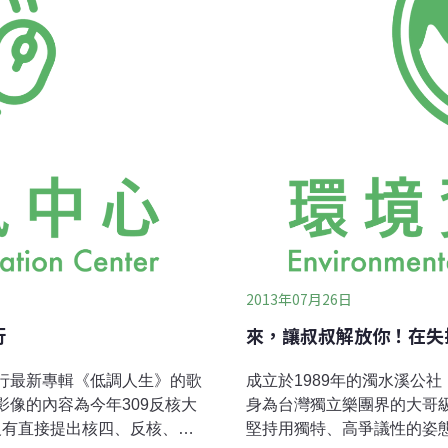
hai ye ya ho yi ya na y
得殘破 小女孩你別哭 牽
2013年07月26日
行
來，讓叔叔解放你！在失
發行最新專輯《低調人生》的歌
成立於1989年的濁水溪公
影像的內容為今年309反核大
身為台灣獨立樂團界的大哥
沒有直接提出核四、反核、核
堅持用獨特、高爭議性的姿