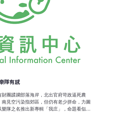
樂隊有感
有財團蹂躪部落海岸，北出官府苛政逼死農
，南見空污染指郊區，但仍有老少拼命，力圖
以樂隊之名推出新專輯「我庄」，命題看似狹
次證明，即使主題是道路木棉花，都能提出恢
林生祥自交工樂隊以來的作品中，首度啟用電
粗野卻內含晶瑩的音色，在各曲情境上都精準