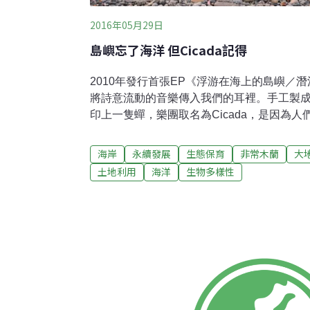
2016年05月29日
島嶼忘了海洋 但Cicada記得
2010年發行首張EP《浮游在海上的島嶼／潛沉
將詩意流動的音樂傳入我們的耳裡。手工製成
印上一隻蟬，樂團取名為Cicada，是因為
到牠們的聲音，而不是看見其形體。五人室
中提琴、大提琴，加上一把木吉他。以江致
海岸
永續發展
生態保育
非常木蘭
大
行了《散落的時光》、《一起走吧》、《邊
土地利用
海洋
生物多樣性
年初剛推出《Farewell》，精選過去專輯
告別，卻滿溢著樂團成軍七年，繼續前行的心意
歌。圖片來源：Cicada/非常木蘭。