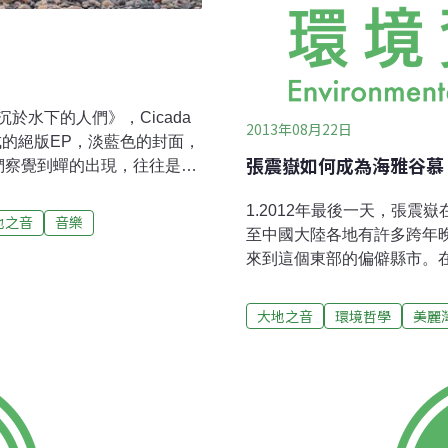
於水下的人們》，Cicada
2013年08月22日
的絕版EP，淡藍色的封面，
張震嶽如何成為海雅谷慕
人們察覺到蟬的出現，往往是聽
內樂的編制，鋼琴、小提琴、
1.2012年最後一天，張震
潔為創作核心，五年間陸續發
地之音
音樂
至中國大陸各地有許多跨年
境消逝》、《仰望海平面》，
來到這個東部的偏僻縣市。
的曲目，重新編曲錄音，雖名為
市的經濟跟不上北部、西部
。Cicada為台灣海岸寫
次當他環島時都被湛藍的海
大地之音
環境哲學
美麗
車、衝浪有什麼意義？」「
的發展，但這不代表要犧牲
到平衡點。在座的親朋好友
了這首歌：「小女孩別哭」
家 機胎怪手 轟隆隆地響 白