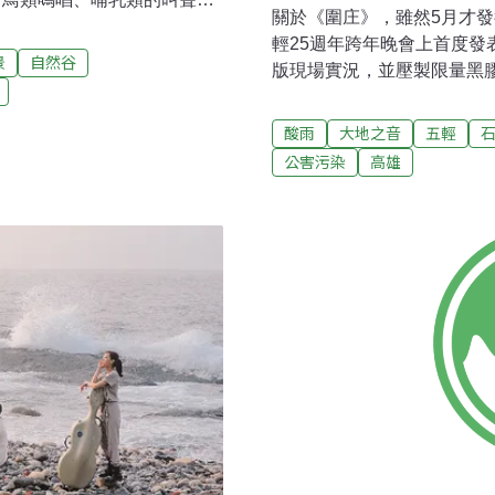
關於《圍庄》，雖然5月才發
動與行為模式。除了動物聲音
輕25週年跨年晚會上首度發
解氣候、雨量的變化，還可以
景
自然谷
版現場實況，並壓製限量黑
人類活動對當地生態環境產生
的襯詞巧妙，不用生祥樂隊
放在各種環境，又能針對環境
了有這麼一套概念雙唱片等
酸雨
大地之音
五輕
長時間連續性的觀測，因此已
離不出那份精疲力竭的感覺
一整年，我們在自然谷已累積
公害污染
高雄
25日晚上，生祥樂隊回到
庫。每位民眾都可以透過自己
樂人描敘這段實實連結土地
竹縣芎林鄉鹿寮坑測站 （編
入個人音樂生涯20周年紀
然谷之聲。
土地的聲音。攝影：林倩如
《我庄》到《圍庄》，即便
依舊必須面對諸多試煉。其
唱片成本提高，自己先