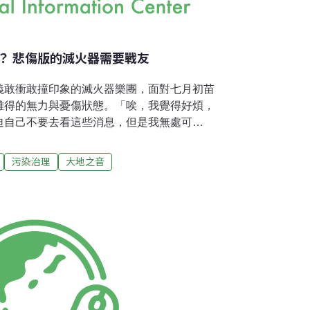
？ 悲傷版的滅火器需要戰友
義敢衝敢撞印象的滅火器樂團，面對七月初苗
難得的無力與憂傷狀態。「唉，我覺得好煩，
迫自己不要去看這些消息，但是我無處可
議題的訪談，主唱楊大正在開頭就透露著對於
新歌〈欲走無路〉中所唱的「欲走無路 欲叫無
污染治理
大地之音
生活 繼續下去我會沒生命」。「因為這些是對
守護樂生、到去年在士林王家被警察抬走，
面對大大小小的社會議題，滅火器樂團總是懷
停聲援及參與。「可是為什麼大多數的人還是
情感染了團員，四位陽光男孩陷入了一片低氣
有時就只是等著警察來抬，主流媒體也不會報
個社會更是習慣遺忘。我一直在問『我還可以
出心聲，