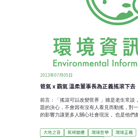
2013年07月05日
爸氣 x 霸氣 溫柔董事長為正義搖滾下去
前言：「搖滾可以改變世界 」雖是老生常談
題的決心，不會因有沒有人看見而動搖，對
的影響力讓更多人關心社會現況， 也是他們
祭「野台開唱」即將登場的同時 , 環境資訊
有想法的樂團們！「樂團的時代來臨了！」2
大地之音
氣候變遷
環境哲學
環境正義
禮上如此宣告，十多年來台灣樂團也的確蓬