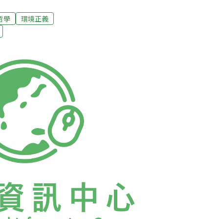
，濁水溪將擔任最rock的「石舞台」壓軸，回
印象中的演出，今年會發生怎樣的狀況，讓人
哲學
環境正義
多年，包括了左派、張國璽、徐千秀、應蔚民等
但唐謨，都曾經參與其中，成員來去之間，目
）仍是創始團員。解嚴後思潮大爆發 濁水溪走
台客」一詞在台灣廣為流行之前，濁水溪公社
音樂結合了硬蕊、龐克、噪音、草根、民謠、
在濁水溪成軍之時，正是台灣剛解嚴，在解放
激，或是本土思潮的揚起，身在其中的濁水溪