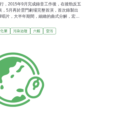
行，2015年9月完成錄音工作後，在後勁反五
表，5月再於雲門劇場完整首演，首次錄製出
膠唱片，大半年期間，細緻的曲式分解，宏偉
太費心耗力自我表述，人們凝著一份心，忘不
著聽。然而林生祥直言，其實到現在還有點脫
石化業
污染治理
六輕
空污
，周旋石化工業這個污染議題如此沉重。6月
高雄演出，燈暗曲終之後，或且將心空白，聽音
、銘刻生命對抗環境公害的創作歷程。即將邁
念，林生祥樸素的創作姿態，一如往昔堅持唱出
。出版募資、概念專輯的進擊睽違兩年多，從
擁有多項金曲獎殊榮，生祥樂隊在今日時局，
一即是，群眾募資的挑戰。《圍庄》搞大變雙