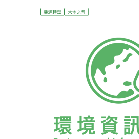
災等關鍵字，卻字字句句打中當時現身街頭
的309大遊行，在全國北中南東同時串連舉行
能源轉型
大地之音
而當時陳珊妮也低調的在人群中行走著。陳
中首播這支MV。陳珊妮解釋，歌曲是在親身
發寫下，巧合的是，在網路上看到導演彭文
者非常契合，於是搭配合作，成為這樣一支M
示，「反核的影片是紀錄著那些需要一再被
些信念都是藏在每一個人，讓我們這樣的訴
無常 一切從頭思想 萬物會消逝 說相同卻都
男女老幼，