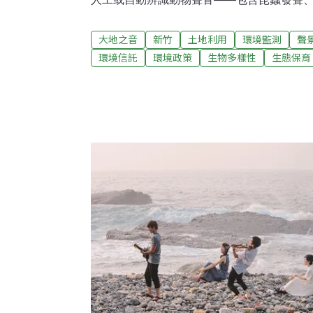
——來監測錄音地點周遭各種發聲動物的活
之外，也可以從環境音（如風聲、雨聲）了
大地之音
新竹
土地利用
環境監測
聲
透過偵測人為噪音來進一步調查開發行為或
環境信託
環境政策
生物多樣性
生態保育
的潛在影響。由於自動錄音機可以長時間佈
音、動物音與人為噪音所組成的聲景來進行
然成為生態遙測的重要平台之一。過了將近
了數千筆錄音資料，建立了龐大的聲音資料
的電腦或手機，連線到亞洲聲景平台，點選新
號：TW_SAT_HCLLNV01）來親自聆聽自