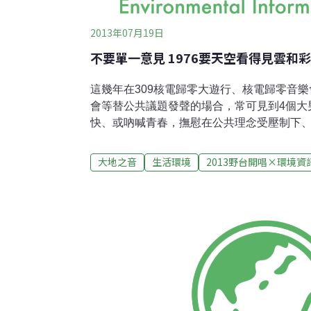
2013年07月19日
不要單一意見 1976要天空看得見雲和
這幾年在309核電歸零大遊行、核電歸零音
會等替公共議題發聲的場合，常可見到4個大
快、或吶喊青春，撫慰在公共理念受壓制下
不像農村武裝青年、929、拷秋勤那樣直白
社、夾子小應那麼繽紛繚亂，他們就像鄰家
大地之音
生活環境
2013野台開唱×環境資
鋒頭卻又不會讓你無視他的話語，他們是19
之一的「野台開唱」，停辦4年後即將重新復出
加一個大張旗鼓邀請NGO共襄盛舉，擺明要
會，1976是期待的。主唱阿凱（陳瑞凱）
兩三年走入婚姻、初為人父之後，更能體會
核電風險「應該是priority最高的。因為幾