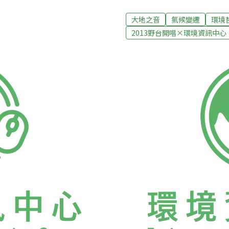
的群眾心聲。今年為反核而走
8月2~4日復辦的野台開唱中
，約有22萬個人參與其中，
顧歷年來濁水溪在野台令人
大地之音
氣候變遷
環境
珊妮在七月中旬的生日演唱會
好奇。濁水溪公社走過20
2013野台開唱×環境資訊中心
參與完309大遊行後，有感而
等知名音樂人，甚至影評人
星所拍攝的紀錄影像，覺得兩
前只剩下主唱小柯（柯仁堅
V。彭文星在作品的連結中表
出「台客搖滾」精神早在「
提醒的團結力量，我們深信這
就以台客作為原型的樂團，
求能夠持續更久。」「當生死
那卡西等元素。小柯解釋，
不一樣」在影像中放慢速度的
的風氣中，不管是外來的刺
成員多為台大學生