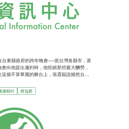
嶽在台東縣政府的跨年晚會──當台灣各縣市，甚
晚會向他提出邀約時，他拒絕那些龐大酬勞，
在這個不算華麗的舞台上，張震嶽說雖然台東
，卻有獨一無二的文化與得天獨厚的環境，每
水感動，「如果沒有這片海洋，我來這邊騎
灣渡假村
原住民
沒有錯，我都跟大家一樣都希望台東能有很好
原有的自然環境，這件事沒有對錯，希望能找
，這些都是我們要去努力的。」接著，他唱起
。這正是屬於台東的歌：「在不遠處 他們的
色布條 隨著風無言的抗爭 家不見了hai ye