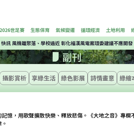
2026世足賽
生態保育
氣候變遷
循環經濟
土地利用
快訊
風機離聚落、學校過近 彰化福漢風電案環委建議不應開發
副刊
攝影賞析
享綠生活
綠色影展
詩情畫意
綠繪
的記憶，用歌聲擴散快樂、釋放悲傷。《大地之音》專欄
律。