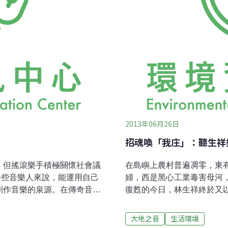
2013年06月26日
招魂喚「我庄」：聽生祥
，但搖滾樂手積極關懷社會議
在島嶼上農村普遍凋零，東
一些音樂人來說，能運用自己
婦，西是黑心工業毒害母河
創作音樂的泉源。在傳奇音樂
復甦的今日，林生祥終於又
中心將為您貼身採訪對社會別
隘，但鍾永豐的作詞早已多
000年時亂彈阿翔在金曲獎典
宏深切的觀點。這張專輯是
大地之音
生活環境
勃發展，每年大小音樂祭熱鬧
吉他，尤其是大竹研選擇的