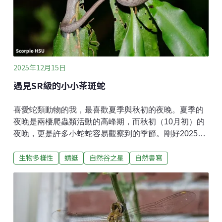
色，但要分辨它們其實不難，只要看葉柄兩端是否明顯
膨大：若葉柄兩端都有膨大，就是錫蘭橄欖。花序上兩
者同為總狀花序，可從開花時間做區別，杜英約在4至5
月開花，錫蘭橄欖則要到7至8月才會盛開。果實雖同為
綠色橢圓形，但錫蘭橄欖的果實
2025年12月15日
遇見SR級的小小茶斑蛇
喜愛蛇類動物的我，最喜歡夏季與秋初的夜晚。夏季的
夜晚是兩棲爬蟲類活動的高峰期，而秋初（10月初）的
夜晚，更是許多小蛇蛇容易觀察到的季節。剛好2025年
是十年一度的生態普查期間，我跟著調查團隊的腳步，
生物多樣性
蜻蜓
自然谷之星
自然書寫
一起漫步在自然谷環境信託的夜晚中。在自然谷環境信
託的夏日夜晚從來沒有讓我「槓龜」過，有看過領角鴞
正在抓捕青蛇的大景、綠繡眼變成小毛球在樹梢上睡
覺，或是赤尾青竹絲在枝條上守株待兔等景象。而這
次，最精彩的就是茶斑蛇的小蛇了！茶斑蛇的辨認方式
非常簡單也很明顯——頭頂上有個深褐色或黑色的Y字