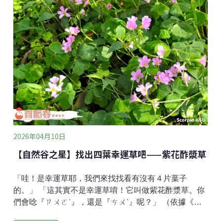
家到附近荒廢的林地認識構樹。一看，想起小時候所熟
知的「鹿阿樹」。在西方紡織品進入太平洋之前，環洋
而居的南島語族種植構樹，以自然的拍打方式，把構樹
的樹皮製成「樹皮布」。即使到了紡織布已取代樹皮布
的時代，「樹皮布」仍帶著南島文化的溫度，蒸騰出南
島民族特有的氣息，在傳統的祭典中仍具有其象徵意
義。20世紀前半台灣養鹿業興盛，其中大半在台東縣，
因此台東縣有「鹿野」、「鹿寮」等地名，還有一條
「鹿寮溪」；北部發生於1952年的鹿窟事件的地方——
「鹿窟」；中部也有以「鹿寮」「鹿谷」為地名的；嘉
義有一個「鹿草鄉」等等。這些地名
2026年04月10日
【自然谷之星】找出四葉幸運草吧——紫花酢漿草
「哇！是幸運草耶，我們來找找看有沒有４片葉子
的。」 「這其實不是幸運草唷！它叫做紫花酢漿草。你
們會唸『ㄗㄨㄛˋ』，還是『ㄘㄨˋ』呢？」 （依據《重
編國語辭典修訂本》的字詞注音，此處應讀作「ㄘㄨ