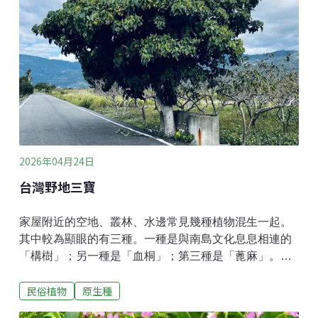
隊，農業部林試所副研究員徐嘉君博士揭開序幕，以
「攀。攀上台灣最高樹」為題，與民眾分享巨木探勘歷
程。「台灣的位置很特別，剛好在北回歸線上，很多北
溫帶的生物分佈最南端跟南熱帶生物的分佈最北端都在
台灣，剛好在一個交會的場所。」徐嘉君說，再加上台
灣的島嶼氣候與高山密集分佈，造就台灣生物多樣性如
此的豐富。
2026年04月24日
台灣野地三寶
家屋附近的空地、叢林、水邊常見幾種植物混生一起。
其中較為顯眼的有三種。一種是與南島文化息息相連的
「構樹」；另一種是「血桐」；第三種是「蓖麻」。構
樹幾年前，一位原住民朋友，來到村莊分享用樹皮製作
民俗植物
原生種
出來的紙，紙質的粗糲感，正是做藝術創作稀有的精
品，這種樹叫「構樹」。活動結束後，這位朋友帶著大