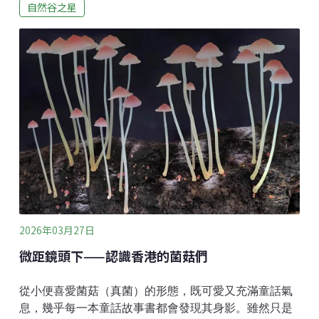
自然谷之星
ˋ」。）這段對話，是我在社區果園、香菇農場與溪流導
覽時，最常與民眾互動的過程。從一個看似熟悉、卻少
有人細想的小細節出發，帶領大家走進植物的世界。用
一個不同的角度，慢慢展開我的「自然領域」。這一
次，就讓我們跟著文字，一起走進紫花酢漿草的世界
吧！紫花酢漿草並不是台灣的原生植物。與它外型相
似、開著黃色小花的 黃花酢漿草（自然谷之星也曾介紹
過，可以點擊閱讀），才是台灣的原生種。紫花酢漿草
在1928年被引入台灣，之後迅速擴散到各地低海拔綠
地，成為常見的歸化植物。中文裡通常只以「紫花」或
「黃花」來區分兩者，但日常口語常直接統稱為「酢漿
草」，難免讓人混淆。不過在客家話中，兩者的名字就
區分得十分清楚：紫花酢漿草稱為「
2026年03月27日
微距鏡頭下——認識香港的菌菇們
從小便喜愛菌菇（真菌）的形態，既可愛又充滿童話氣
息，幾乎每一本童話故事書都會發現其身影。雖然只是