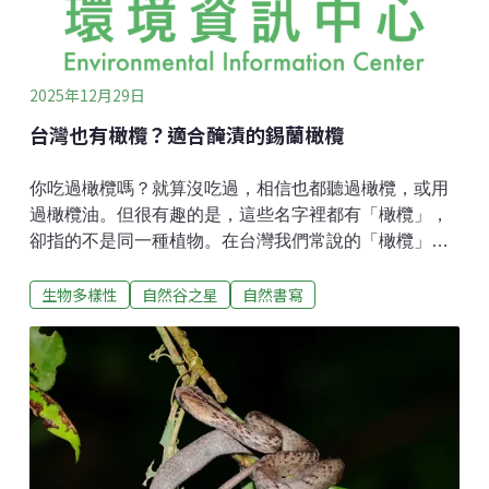
縫。但目前為止，我還沒有看到根系破壞建築物的案例
分享（如果有歡迎和我分享！）。總結來說，要依照房
屋結構、牆面材質及自身的維護心力來考量
2025年12月29日
台灣也有橄欖？適合醃漬的錫蘭橄欖
你吃過橄欖嗎？就算沒吃過，相信也都聽過橄欖，或用
過橄欖油。但很有趣的是，這些名字裡都有「橄欖」，
卻指的不是同一種植物。在台灣我們常說的「橄欖」，
其實是原生種的尖仁橄欖（果核兩端尖銳而得名），屬
生物多樣性
自然谷之星
自然書寫
於橄欖科橄欖屬，可以生吃，也常拿來料理或加工成蜜
餞；而橄欖油所用的「橄欖」則是油橄欖，屬木犀科木
犀欖屬，主要分布於地中海沿岸，並且具有深厚的文化
象徵。另外還有一種漆樹科榅桲屬的太平洋榅桲，又被
稱為「莎梨橄欖」，原產於夏威夷。然而，我們今天要
介紹的，則是來自斯里蘭卡的「錫蘭橄欖」。錫蘭橄欖
屬於杜英科杜英屬，因此在外觀與特徵上，和台灣原生
的杜英有許多相似之處。兩者的葉片在秋冬都會轉成紅