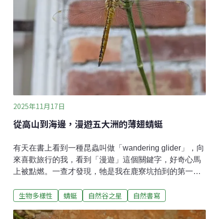
型斑紋，頭型略呈三角形。全身的顏色不僅僅只有名稱
中的「茶色」，體色從土黃色、紅褐色、灰褐色，甚至
帶些深紫或黑斑點都有可能。眼睛上方有明顯的稜脊突
起，讓牠的眼神透露出一種奶兇奶兇的神情。遇見牠的
當下，牠正安穩地睡在枝條上。可能是我們這群兩腳獸
太過興奮、聲音和動靜都太大了——畢竟難得能看到小
茶斑蛇的身影啊！小茶斑蛇瞥了我
2025年11月17日
從高山到海邊，漫遊五大洲的薄翅蜻蜓
有天在書上看到一種昆蟲叫做「wandering glider」，向
來喜歡旅行的我，看到「漫遊」這個關鍵字，好奇心馬
上被點燃。一查才發現，牠是我在鹿寮坑拍到的第一種
蜻蜓——薄翅蜻蜓！而且牠是全世界分布最廣的蜻蜓，
生物多樣性
蜻蜓
自然谷之星
自然書寫
從溫帶到熱帶都有牠的蹤跡，世界五大洲都找得到，和
我一起來認識牠吧！薄翅蜻蜓體型約4.5公分，擁有很美
的色澤。我拍攝到的個體在陽光下有著黃棕色光澤，仔