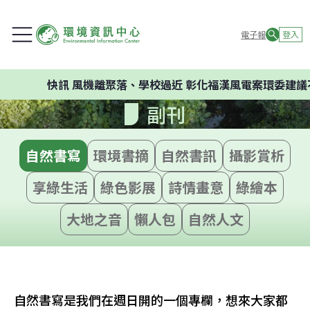
電子報
登入
快訊
風機離聚落、學校過近 彰化福漢風電案環委建議不應開發
副刊
自然書寫
環境書摘
自然書訊
攝影賞析
享綠生活
綠色影展
詩情畫意
綠繪本
大地之音
懶人包
自然人文
自然書寫是我們在週日開的一個專欄，想來大家都