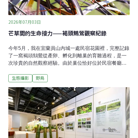
2026年07月03日
芒草間的生命接力——褐頭鷦鶯觀察紀錄
今年5月，我在宜蘭員山內城一處民宿花園裡，完整記錄
了一窩褐頭鷦鶯從產卵、孵化到離巢的育雛過程，是一
次珍貴的自然觀察經驗。由於巢位恰好位於民宿餐廳的
大落地窗前，舒適的室內環境提供了觀察上的便利，讓
生態攝影
野鳥
我在不驚擾親鳥的情況下，得以長時間記錄牠們的繁殖
行為。芒草叢中的隱蔽巢位這窩褐頭鷦鶯在一叢觀賞用
芒草中築巢。巢體利用葉片纖維與細草編織而成，由於
體積小巧，且材質顏色與周遭枯芒草相近，巧妙地融入
了環境中。即使距離民宿餐廳的大落地窗不遠，若非刻
意尋找，仍難以察覺其存在。繁殖期間，附近偶有中杜
鵑活動，由於褐頭鷦鶯是中杜鵑常見的寄主之一，因此
我特別留意是否出現托卵現象。然而整個繁殖期間，並
未發現異常蛋型或寄生跡象。親鳥的孵卵策略與行為巢