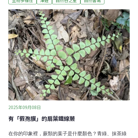
生物多樣性
澤蛙
自然谷之星
自然書寫
示澤蛙的照片，這時，有民眾提出了質疑：「老師！你
放錯照片了，這跟剛剛看到的不一樣。」原來我照片展
示的澤蛙是有明顯背中線的個體，而剛剛看到的是沒有
背中線的個體，我也就順勢稱呼牠為「無中線」（音似
吳宗憲）。這是因為澤蛙的背部顏色與花紋，不同個體
之間的差異非常大，就讓我們好好認識這常見且體色多
變的「澤蛙」吧！澤蛙在青蛙世界的分類是「叉舌蛙
科」的一員，該分類在台灣可以看到的成員還有海蛙
（屬外來種）、虎皮蛙與福建大頭蛙，上述成員在外觀
上都有共同的特徵，就是在背部都有「棒狀突起」，成
員當中，虎皮蛙的體型最大，其次是海蛙與福建大頭
蛙，體型最小的是澤蛙。除了體型差異外，
2025年09月08日
有「假孢膜」的扇葉鐵線蕨
在你的印象裡，蕨類的葉子是什麼顏色？青綠、抹茶綠