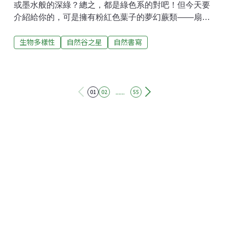
或墨水般的深綠？總之，都是綠色系的對吧！但今天要
介紹給你的，可是擁有粉紅色葉子的夢幻蕨類——扇葉
鐵線蕨！想認識蕨類，首先可以觀察它的葉子。葉子的
生物多樣性
自然谷之星
自然書寫
形狀千變萬化，有的長得像羽毛，有的像手掌，甚至是
細長如絲線。接著，我們可以翻到背面尋找孢子囊群，
觀察是否有孢膜，以及形狀為何，這是蕨類辨識的重要
特徵。例如長在樹幹上的伏石蕨，孢子囊群呈線型，沒
有孢膜。爬郊山常看見的腎蕨，孢膜的形狀和腎臟非常
......
01
02
55
相似，因此得名腎蕨。今天的主角扇葉鐵線蕨，可是擁
有特殊的「假孢膜」！為什麼說它「假」？因為我們說
的孢膜，是葉表細胞發育而成的另一個構造，可以想像
成多長出一個小蓋子，去保護裡面的孢子囊群；但假孢
膜只是既有的葉子邊緣捲起來，把孢子囊群給包住而
已。蕨類的孢子囊群和孢膜，形狀十分多樣，長條形、
圓形或線形；魚鱗狀、口袋型、管狀或盾狀……等等，
一時表列不完。這讓我回想起，第一次