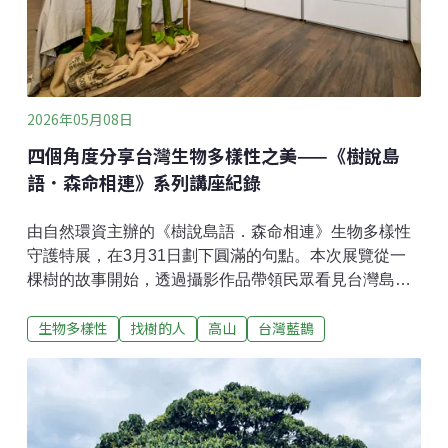
內共有四枚蛋。我原本以為褐頭鷦鶯會像黑枕藍鶲或朱
鸝一樣，需要長時間待在巢內孵蛋。然而實際觀察後卻
發現，親鳥進出巢的時間相當短暫，往往稍微停留便再
度離開。
2026年05月08日
四個角度分享台灣生物多樣性之美——《樹說島
語．森命相連》系列講座紀錄
由自然環資主辦的《樹說島語．森命相連》生物多樣性
守護特展，在3月31日劃下圓滿的句點。本次展覽從一
棵樹的故事開始，透過攝影作品帶領民眾看見台灣島嶼
豐富的生態多樣性，展示環境信託與保育成果，鼓勵大
生物多樣性
找樹的人
高山
台灣藍鵲
眾思考、建立人與自然的和諧關係。展覽期間邀請四位
專家進行四場講座，透過四位講者從不同的面向切入，
帶領民眾認識台灣的巨木、高山、中級山、城市中的野
生動植物，看見台灣島嶼的生物多樣性豐富，是值得我
們好好守護的寶島。以下為這四場講座的紀錄：攀。攀
上台灣最高樹：找樹的人團隊第一場由「找樹的人」團