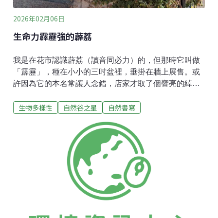
2026年02月06日
生命力霹靂強的薜荔
我是在花市認識薜荔（讀音同必力）的，但那時它叫做
「霹靂」，種在小小的三吋盆裡，垂掛在牆上展售。或
許因為它的本名常讓人念錯，店家才取了個響亮的綽
號。不過，當我跟它變熟之後，發現它的風格確實挺
生物多樣性
自然谷之星
自然書寫
「霹靂」：生命力強，能一路爬到天涯海角，無論是老
屋磚牆、水泥河堤，還是三層樓高的樟樹，隨處都能見
到薜荔的身影。薜荔強大的攀附力來自莖部的不定根，
它能輕巧地吸附在牆面，紅磚、水泥、鐵板，甚至光滑
的玻璃都難不倒它。這種超能力被不少人相中，將它種
在院子做綠美化，或讓薜荔爬上牆為房子遮陽降溫。但
薜荔這麼會爬，會不會影響建築物呢？有不少網友分享
自家經驗：薜荔牆在颱風過後像棉被一樣被整片掀開，
但底下的牆面依舊完整；有的則是將薜荔剝除後，留下
了油漆剝落的痕跡；也有的會穿入紗窗，走進窗戶隙