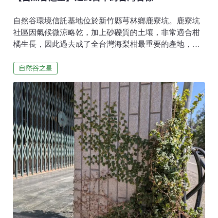
自然谷環境信託基地位於新竹縣芎林鄉鹿寮坑。鹿寮坑
社區因氣候微涼略乾，加上砂礫質的土壤，非常適合柑
橘生長，因此過去成了全台灣海梨柑最重要的產地，被
稱為台灣的「海梨柑之鄉」。自然谷環境信託基地的前
自然谷之星
身，其實也是果園與稻田呢！在停止耕作並經過經營管
理後，才慢慢轉變成如今鬱密的次生林環境。除了人為
種植的柑橘外，近年來團隊也再次找到了十年前調查紀
錄中的「台灣香檬」。由於棲地周遭的台灣香檬個體相
當高大，將近有8公尺，果實多結在較高的位置，路過時
通常都很容易被忽略。有一次在附近進行棲地維護志工
時，看見一顆小小的柑橘掉落在地上，抬頭找了好一陣
子，才剛好發現有一棵好大棵的台灣香檬樹，生長在每
次上山都會路過的小徑旁。這個意外的小發現，也成了
我之後每次進入棲地前，都會多看幾眼的觀察項目之
一。有採過柑橘、或看過一般農民種植柑橘樹的人，可
能都會很好奇：為什麼柑橘樹會長得那麼高？其實是因
為果農在種植柑橘時，會經常性地修