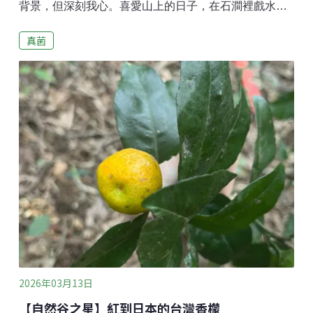
背景，但深刻我心。喜愛山上的日子，在石澗裡戲水、
攀岩享受攀爬的樂趣，或在山間奔跑體驗速度的快感。
真菌
數數手指，原來已經行山11個年頭，而認真接觸和尋覓
菌菇是近六年間的事。這期間在山野發現很多有趣的菌
菇和黏菌，然後我開始查找菇們的名字（學名）。台灣
的菌菇資料庫很充實，令我看得入迷，從中汲取了大量
知識，未見識過的品種，原來在下一站會遇上，這一切
令人充滿期盼與喜悅。因為菌菇，我喜歡上密不見天的
森林，抬頭滿是藤蔓與附生植物。不漏光、富濕度的森
林大大提升發現菌菇的機率；即使在日照下的郊遊徑，
在春夏間也可以有豐富的收穫，一切取決於濕度。菌菇
在大自然擔當重要角色，既能分解枯樹、枯枝枯葉，也
能降解屍體及糞便，將廢物加速分解成大地所需的養
份，循環地滋養整個樹林。菌菇的菌絲能與植物形成菌
根連結，幫助植物吸收土壤中養分，
2026年03月13日
【自然谷之星】紅到日本的台灣香檬