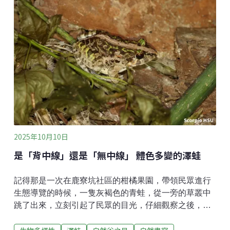
細瞧牠透明的翅膀，是一格格細細的、像鱗片般的圖
樣，翅緣上方還有小黃色塊點綴，稱為翅痣。薄翅蜻蜓
是台灣最常見的蜻蜓，從都市到高山，森林到海邊，我
們會去的大多數地方，通通都有機會看得到牠。順帶一
提，薄翅蜻蜓也是目前已知飛得最高的蜻蜓，曾在海拔
6200公尺的地方記錄到牠。如果仔細留意，會發現蜻蜓
其實就在我們身邊，只是牠們不容易觀察，體型小之
外，透明的翅膀像披了哈利波特的隱形斗篷，與環境融
為一體，簡直就是在考驗我們的視力！更令人頭痛的
是，牠們還飛
2025年10月10日
是「背中線」還是「無中線」 體色多變的澤蛙
記得那是一次在鹿寮坑社區的柑橘果園，帶領民眾進行
生態導覽的時候，一隻灰褐色的青蛙，從一旁的草叢中
跳了出來，立刻引起了民眾的目光，仔細觀察之後，發
現是一隻澤蛙，不過就在民眾貼近觀察時，澤蛙就迅速
跳回草叢中，消失的無影無蹤了。我立刻拿出平板，展