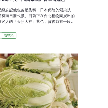
已經忘記他也曾是染料；日本傳統的紫染技
稀有而日漸式微。目前正在台北植物園展出的
雅迷人的「天照大神」紫色，背後就有一段日
本紫草找活路 日本高中生來救援紫草的根部稱
也是中藥材，有新疆紫草、內蒙紫草、日本紫
植物染
來就極為稀有。在日本的傳統色當中，紫色是
也是因為紫草取得不易，紫染也頗費工夫，因
色。近年來因為氣候暖化，日本原生紫草更加
組長董景生解釋，這是由於植物的春化作用，
開花。滋賀縣東近江市有一群高中師生，近年
。事實上，賀縣東近江市的市花就是紫草。在
努力尋找復育方法，邀請藝術家利用復育的紫
業家的興