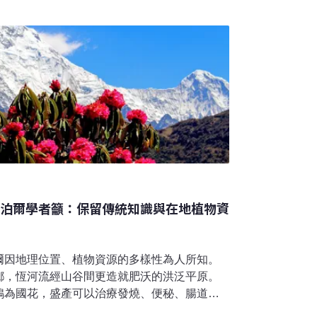
總召李昶勳而言，這段歷程的價值，並不在於
的問題——大學所學，是否能真正回應現實。
以致用「我們其實一直在想，學了這麼多東西，
自然資源與環境學系涵蓋環境教育、生態、地
泛，但在課堂中多半是分科教學，彼此之間缺
這樣的學習方式留下了一個長期的疑問：這些
尼泊爾學者籲：保留傳統知識與在地植物資
爾因地理位置、植物資源的多樣性為人所知。
鄉，恆河流經山谷間更造就肥沃的洪泛平原。
鵑為國花，盛產可以治療發燒、便秘、腸道蠕
（ Swertia，學名：Swertia