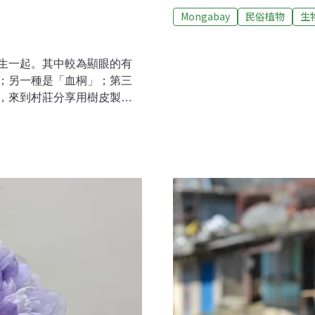
chirayita）。長遠以
Mongabay
民俗植物
生
的資源與植物應用於藥物、
（Tribhuvan Universi
Chaudhary）指出，年
生一起。其中較為顯眼的有
信。喬社里從1975年開始
；另一種是「血桐」；第三
《Mongabay》特別專
，來到村莊分享用樹皮製作
未來的世代保存這些知識。《
有的精品，這種樹叫「構
教你尼泊爾民族植物學的發
荒廢的林地認識構樹。一
紡織品進入太平洋之前，環
式，把構樹的樹皮製成「樹
，「樹皮布」仍帶著南島文
統的祭典中仍具有其象徵意
在台東縣，因此台東縣有「鹿
北部發生於1952年的鹿窟
」「鹿谷」為地名的；嘉義