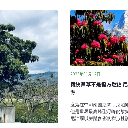
獲得全國競賽銀獎。對團隊
照護文化 長者轉變為文化
名次，而是在於一個更根本
表示，這本書的起點，源自
從課堂到部落 知識如何學
：除了照顧長者的身體，縣
到底怎麼用？」李昶勳說。
陪伴長者，也逐漸看見長者
科等多元領域，知識面向廣
及歌謠採集與傳統植物使用
乏整合的機會。對他而言，
長過程中，如何使用住家周
知識是否有可能在一個
2023年01月12日
傳統藥草不是偏方迷信 
源
座落在中印兩國之間，尼泊
他是世界最高峰聖母峰的故
尼泊爾以鮮豔多彩的樹形杜
蟲、皮膚病和肝炎等病症的印度當藥