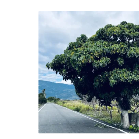
文化之間緊密相連的知識系統。從照顧身體到
傳承者台東縣政府原住民族行政處處長高忠雲
對文化健康站長期照顧服務政策中的一個思考
府還能為部落留下什麼？他指出，文健站長年
身上蘊含的生活智慧，包括飲食、編織、文化
經驗。這些經驗並非抽象知識，而是長者在成
圍、菜園、山林與海