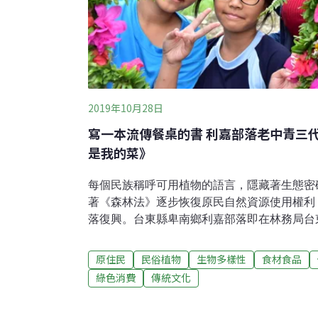
2019年10月28日
寫一本流傳餐桌的書 利嘉部落老中青三代
是我的菜》
每個民族稱呼可用植物的語言，隱藏著生態密
著《森林法》逐步恢復原民自然資源使用權利
落復興。台東縣卑南鄉利嘉部落即在林務局台
記錄前人生態智慧，出版《你是我的菜：利卡
請專業團隊進行調查記錄，這本書作者，集合
原住民
民俗植物
生物多樣性
食材食品
過口述、繪畫、採集、紀錄等方式，共同參與
綠色消費
傳統文化
嘉國小參與報導的四年級朱宇琁，把書放在案
畫，還有mumu（祖父母）告訴我的故事！」