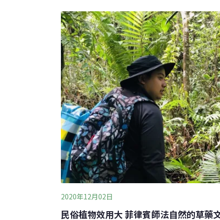
生。蓪草，又被叫做「通脫木」，生長在山坡
地上，廣泛分布在中國、琉球以及台灣，同時
耆老傳承的通脫技術，取出濕潤而柔軟的蓪草
天然的製紙原料。蓪草紙在19世紀，因外觀
成的紙張不同，被歐洲人稱為「米紙」，甚至
成，後來自然博物學家透過顯微鏡觀察，才揭開
植物園園長William
2020年12月02日
民俗植物效用大 菲律賓師法自然的草藥