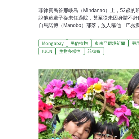
菲律賓民答那峨島（Mindanao）上，52歲的班多丘
說他這輩子從未住過院，甚至從未因身體不舒
自馬諾博（Manobo）部落，族人稱他「巴拉蘇
Palagsulat，「Datu」為頭目之意）。
他們住在菲律賓南阿古桑省（Agusan del 
Mongabay
民俗植物
東南亞環境新聞
藥
區域。早在幾世紀前，他們的族群存續就因外
IUCN
生物多樣性
菲律賓
脅，但卻一直將自己的文化保存得很好——而
山裡工作機會不多，大部分的族人都生活在貧
勞力、狩獵為生。儘管如此，他們擁有一個公
流傳下來、極為可觀的民俗草藥知識；他們相
散。如今，有人為了記錄並保存這份草藥背後
研究。「我們部落從遠古時代就懂得利用這