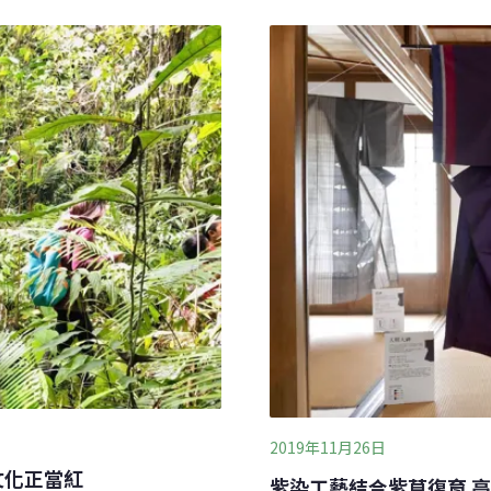
雜木林，潮濕而有日照的土
菲律賓國家原住民委員會（National
也是台灣的原生植物。運用
，簡稱NCIP）的資料，科
髓心，將它風乾，可以做為
不同語系的族群。因
潔白透亮，與一般植物纖維製
一度被誤以為是由白米做
謎團。1852年，英國皇家
2019年11月26日
文化正當紅
紫染工藝結合紫草復育 