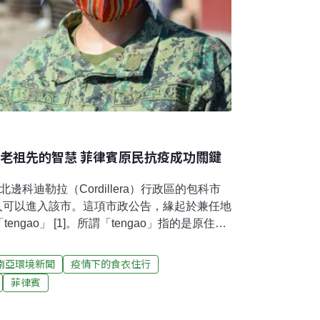
是老祖先的智慧 菲律賓原民抗疫成功關鍵
科迪勒拉（Cordillera）行政區的包科市
有人可以進入該市。這項市政公告，緣起於兼任地
ngao」 [1]。所謂「tengao」指的是原住民
旦發動，代表一段時間內任何人都不能進出社
長老議會決定，可能是一天或者是更長的時
南亞環境新聞
疫情下的食衣住行
rovince）是科迪勒拉地區的6個省份之一，該省不
菲律賓
語系的族群也有其他稱呼方式，例如：「te-
」、「far-e」、「ubaya」 或「tungro」 。根據