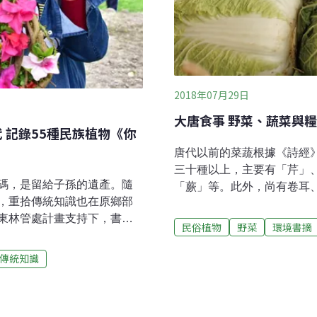
2018年07月29日
大唐食事 野菜、蔬菜與
 記錄55種民族植物《你
唐代以前的菜蔬根據《詩經
三十種以上，主要有「芹」
碼，是留給子孫的遺產。隨
「蕨」等。此外，尚有卷耳
，重拾傳統知識也在原鄉部
蓴、竹、葍等。其中有些野
東林管處計畫支持下，書寫
獻《爾雅》提到的野菜種類
民俗植物
野菜
環境書摘
夢生活植物》。不同以往邀
禮》有葵、荼、笋、莕、芹
部落老中青三代70餘人，透
薺、蒲等。苦菜很早就成為
傳統知識
民族植物的紀錄與書寫。利
餚；冬葵是白菜出現以前的
頭上。「因為書中有我的
佳餚。綜合以上文獻，可知
台東林管處長劉瓊蓮說，這些
耳、車前草、蔞蒿、蕨、野