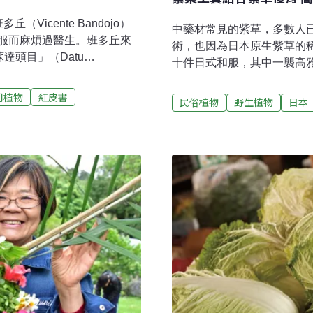
（Vicente Bandojo）
中藥材常見的紫草，多數人
服而麻煩過醫生。班多丘來
術，也因為日本原生紫草的
達頭目」（Datu
十件日式和服，其中一襲高
「馬諾博」的意思是「河的民族」，
本紫草的復育故事。瀕危日
Sur）以及民答那峨島南部的其他
用植物
紅皮書
為紫根，是天然紫色染料，
民俗植物
野生植物
日本
國人及移民的到來而受到威
草等品系。日本原生紫草本
這文化深植於大自然當中。
最高位的顏色，一部份原因
窮線以下，主要依賴農業、
此只有皇室才有資格穿著紫
開的秘密寶藏，那就是祖先
瀕危。林業試驗所植物園組
信這些草藥能讓所有惡疾退
若冬溫不夠低，隔年便不易
的科學原理，而展開了一項
自發性地展開紫草復育行動
當地的八日市南高校，師生
草染製成和服，甚至引起企