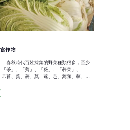
糧食作物
》，春秋時代百姓採集的野菜種類很多，至少
、「荼」、「薺」、「薇」、「荇菜」、
、芣苢、葵、莪、莫、蓫、芑、蒿類、藜、
菜比較可口，至今仍採集或栽培食用。漢代文
有荼、笋、荇、藕、芹、薺、蕨、蒿等；《周
、蒲等；《禮記》有堇、荼、薤、芑、蓼、
常蔬，不僅尋常百姓食用，也是王公富室之菜
「百菜之主」，都是千百年來中國百姓喜愛的
唐代以前採食的野菜種類主要有：荇菜、卷
豌豆、苦菜、薺菜、香蒲、冬葵、藜、播娘