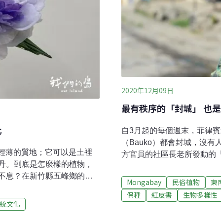
2020年12月09日
最有秩序的「封城」 也
化
自3月起的每個週末，菲律賓北邊
（Bauko）都會封城，沒
輕薄的質地；它可以是土裡
方官員的社區長老所發動的「te
丹。到底是怎麼樣的植物，
族一種與外隔絕的措施，一
不息？在新竹縣五峰鄉的花
區，而確切的封城時間則由
Mongabay
民俗植物
東
瓜樹的植物砍下，這種樹叫
間。高山省（Mountain P
保種
紅皮書
生物多樣性
公尺以下地區，都不難發現它
同城鎮都啟動這種作法，不同
統文化
居民普遍對這種植物不陌
er」、「to-or」、「sedey