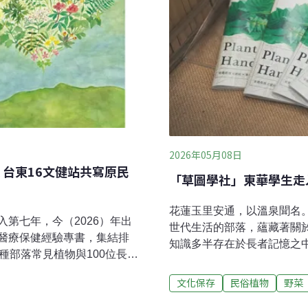
2026年05月08日
ｘ台東16文健站共寫原民
「草圖學社」東華學生走
花蓮玉里安通，以溫泉聞名
第七年，今（2026）年出
世代生活的部落，蘊藏著關
醫療保健經驗專書，集結排
知識多半存在於長者記憶之
種部落常見植物與100位長者
危機。2025年夏天，一群
鑑，這本書由16個文化健康
選擇走進安通部落。他們以
文化保存
民俗植物
野菜
、近20次編輯及專業諮詢會
及水土保持署「114年大專
整理出植物、土地、身體與