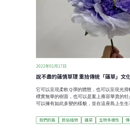
2022年01月17日
說不盡的蓪情草理 重拾傳統「蓪草」文
它可以呈現柔軟Ｑ彈的體態，也可以呈現光滑
樸實無華的樹苗，也可以是案上雍容華貴的牡
可以擁有如此多變的樣貌，並在這座島上生生
園村，陳登順和趙春妹夫婦合力將外觀神似木
做「蓪草」，在台灣西北部及東部海拔2000
我們的島
民俗植物
蓪草
生物多樣性
傳
的蹤跡，尤其花園村曾以蓪草作為經濟作物，