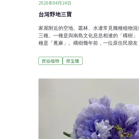
2026年04月24日
台灣野地三寶
家屋附近的空地、叢林、水邊常見幾種植物混
三種。一種是與南島文化息息相連的「構樹」
種是「蓖麻」。構樹幾年前，一位原住民朋友
出來的紙，紙質的粗糲感，正是做藝術創作稀
樹」。活動結束後，這位朋友帶著大家到附近
民俗植物
原生種
看，想起小時候所熟知的「鹿阿樹」。在西方
洋而居的南島語族種植構樹，以自然的拍打方
皮布」。即使到了紡織布已取代樹皮布的時代
化的溫度，蒸騰出南島民族特有的氣息，在傳
義。20世紀前半台灣養鹿業興盛，其中大半
野」、「鹿寮」等地名，還有一條「鹿寮溪」；
事件的地方——「鹿窟」；中部也有以「鹿寮
有一個「鹿草鄉」等等。這些地名