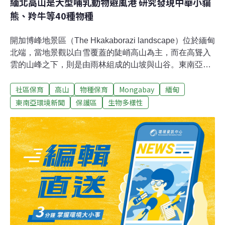
緬北高山是大型哺乳動物避風港 研究發現中華小貓
熊、羚牛等40種物種
開加博峰地景區（The Hkakaborazi landscape）位於緬甸
北端，當地景觀以白雪覆蓋的陡峭高山為主，而在高聳入
雲的山峰之下，則是由雨林組成的山坡與山谷。東南亞第
一高峰——海拔高達5881公尺的開加博峰（Hkakabo
社區保育
高山
物種保育
Mongabay
緬甸
Razi），正座落在此偏遠、地勢崎嶇之處，並緊鄰緬甸、
印度與中國等三國邊境。近來刊登在學術期刊《全球生態
東南亞環境新聞
保護區
生物多樣性
與保育》（Global Ecology and Conservation）的研究，
透過自動相機發現，這片地景區同時也庇蔭著許多大型哺
乳動物，包括全球受脅的中華小貓熊（Chinese Red
Panda，學名：Ailurus styani）、雲豹（Clouded
Leopard，學名：Neofelis nebulosa）與蕭氏烏葉猴
（Shortridge’s Langur，學名：Trachypithecus
shortridgei）等。