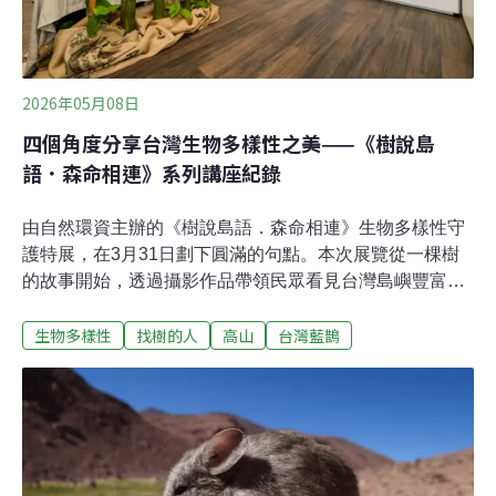
2026年05月08日
四個角度分享台灣生物多樣性之美——《樹說島
語．森命相連》系列講座紀錄
由自然環資主辦的《樹說島語．森命相連》生物多樣性守
護特展，在3月31日劃下圓滿的句點。本次展覽從一棵樹
的故事開始，透過攝影作品帶領民眾看見台灣島嶼豐富的
生態多樣性，展示環境信託與保育成果，鼓勵大眾思考、
生物多樣性
找樹的人
高山
台灣藍鵲
建立人與自然的和諧關係。展覽期間邀請四位專家進行四
場講座，透過四位講者從不同的面向切入，帶領民眾認識
台灣的巨木、高山、中級山、城市中的野生動植物，看見
台灣島嶼的生物多樣性豐富，是值得我們好好守護的寶
島。以下為這四場講座的紀錄：攀。攀上台灣最高樹：找
樹的人團隊第一場由「找樹的人」團隊，農業部林試所副
研究員徐嘉君博士揭開序幕，以「攀。攀上台灣最高樹」