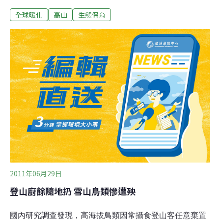
然》和《科學》 期刊的研究是全球高山環境觀測計劃
全球暖化
高山
生態保育
（Global Observation Research Initiative in Alpine
Environments, GLORIA）的一部分。在今日，全球高山環
境觀測計劃是一個範圍涵蓋世界所有高山地區的大型網
絡，而全球高山環境觀測計劃歐洲本部的研究人員已觀察
到了某些變化。過去10年間，歐洲各地的研究人員收集了
來自13個不同高山地區的樣本。研究人員利用數位技術和
密集的田野調查，以方格法觀察森林界線到山頂間不同海
拔高度的植被相變化。數位攝影提供了精細的圖片，顯示
從2001年至今，某些物種已經消失。如今，研究人員已觀
察到物種開始往高海拔遷移，且根據10年來採集的樣本顯
示，歐洲南部山區物種的多
2011年06月29日
登山廚餘隨地扔 雪山鳥類慘遭殃
國內研究調查發現，高海拔鳥類因常攝食登山客任意棄置