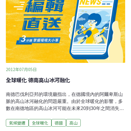
火線，到3月1日傍晚為止，仍無法靠近，但持續密切監
控。山美派出所員警表示，火勢延燒的狀況在3月1日晚間
10時許有趨緩情形。
2012年07月05日
全球暖化 德南高山冰河融化
南德巴伐利亞邦的環境廳指出，在德國境內的阿爾卑斯山
脈的高山冰河融化的問題嚴重。由於全球暖化的影響，多
數在南德地區的高山冰河可能在未來20到30年之間消失。
全球氣候變遷可能使在巴伐利亞邦的阿爾卑斯冰河在逐年
氣候變遷
全球暖化
德國
高山
升高的氣溫下融化消失。巴伐利亞邦環境廳的資料顯示，
這個地區在過去150年氣溫升高約攝氏2度，遠高於全球的