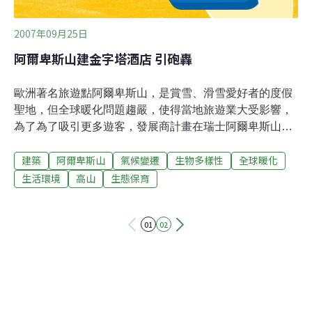
2007年09月25日
阿爾卑斯山建金字塔酒店 引砲轟
歐洲著名旅遊點阿爾卑斯山，是賞雪、滑雪愛好者的度假
聖地，但全球暖化問題趨嚴，使得當地旅遊業大受影響，
為了為了吸引更多遊客，發展商計畫在瑞士阿爾卑斯山度
假區興建一座117米高的玻璃金字塔酒店，但此舉引起環
建築
阿爾卑斯山
氣候變遷
生物多樣性
全球暖化
保人土大為不滿，認為工程會破壞大自然環境。據英國
《泰晤士報》報導，由瑞士藝術家尤倫和建築師合作設計
生活環境
高山
生態保育
玻璃金字塔酒店，將興建在策馬特（Zermatt）區最高的小
馬特峰（Klein Matterhorn），新酒店預計2010年建成，
01
02
造價約3500萬歐元，建成後的高度有117米，屆時將會是
全球海拔最高的酒店。尤倫說，酒店將採用太陽能和風力
發電，可以自給自足，「就像太空站一樣」，遊客在觀景
台上可以飽覽阿爾卑斯山的壯麗美景。此外，酒店還設有
減壓艙，以防客人出現高山症。新酒店落成後，預計每年
可吸引50萬遊客。山下城鎮策馬特旅遊局官員表示，與建