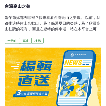
台灣高山之美
端午節妳都去哪裡？快來看看台灣高山之美哦。 以前，我
都排這時候上合歡山， 為了躲避夏日的炎熱，為了欣賞高
山杜鵑的花海， 而且在鳶峰的停車場，站在木平台上可以
到看南十字星喔～ 台灣的高山真的很美，春夏秋冬都有各
合歡山
高山
杜鵑
自的風景。