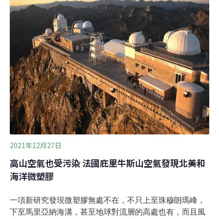
以來一直被視為哺乳類動物無法居住的地方。雖然當地50
年前就有老鼠屍骸的目擊傳聞，當時科學家認為不可能是
當地原生，而是隨著人類進入的外來生物。然而，就在十
年前，登山者發現小型囓齒動物在雪地上奔跑。2020年，
一支研究團隊攀登尤耶亞科山，發現該物種13具木乃伊化
的屍骸，還在海拔5000公尺以上的地方，捕捉並拍攝到活
生生的葉耳鼠，這些小動物迅速成為新聞頭條。葉耳鼠已
知棲息於該地的低海拔地區。10月23日，研究團隊
2021年12月27日
高山空氣也受污染 法國庇里牛斯山空氣發現北美和
海洋微塑膠
一項新研究發現微塑膠無處不在，不只上至珠穆朗瑪峰，
下至馬里亞納海溝，甚至地球對流層的高處也有，而且風