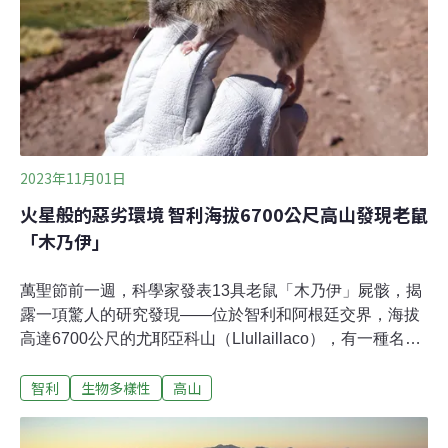
為題，與民眾分享巨木探勘歷程。「台灣的位置很特別，
剛好在北回歸線上，很多北溫帶的生物分佈最南端跟南熱
帶生物的分佈最北端都在台灣，剛好在一個交會的場
所。」徐嘉君說，再加上台灣的島嶼氣候與高山密集分
佈，造就台灣生物多樣性如此的豐富。
2023年11月01日
火星般的惡劣環境 智利海拔6700公尺高山發現老鼠
「木乃伊」
萬聖節前一週，科學家發表13具老鼠「木乃伊」屍骸，揭
露一項驚人的研究發現——位於智利和阿根廷交界，海拔
高達6700公尺的尤耶亞科山（Llullaillaco），有一種名為
葉耳鼠（Phyllotis vaccarum）的哺乳類動物得以存活，這
智利
生物多樣性
高山
個發現挑戰了先前的科學認知。尤耶亞科山的氣候條件惡
劣，白天溫度從不超過冰點，到了晚上，溫度還會再驟
降，風勢也非常強勁，氧氣含量只有海平面的40%，長久