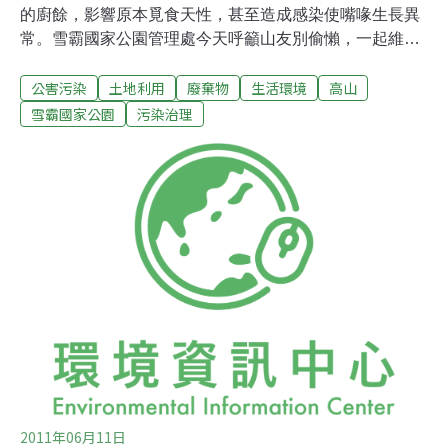
的廚餘，影響原本覓食天性，甚至造成感染使嘴喙生長異
常。雪霸國家公園管理處今天呼籲山友別偷懶，一起維護
高山環境。雪霸國家公園管理處委託國立中興大學組成研
公害污染
土地利用
廢棄物
生活環境
高山
究團隊，進行雪山生態長期監測研究計畫，透過土壤、氣
象、水文及動植物等環境和生物因子，監測分析高山生態
雪霸國家公園
污染治理
系變化，提供保育策略的參考依據。雪管處指出，研究中
發現，高海拔地區美麗的鳥類「酒紅朱雀」有攝食廚餘的
情況，且佔食物來源相當大比率；顯示許多登山者亂丟廚
餘的行為，嚴重影響動物行為模式，恐使鳥類逐漸喪失覓
食天性，許多原先屬於鳥類食物的被捕食者也會因此增加
族群量，危及自然生態平衡。雪管處保育研究課長于淑芬
表示，雪山向來是相當熱門的登山路線，許多山友在山上
煮了太多食物吃不完，棄置在原地，造成高山生物的威
脅。
2011年06月11日