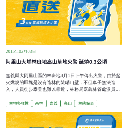
括只停留在基地營的登山者，不只是攻頂者。據BBC報
導，隨著春天攀登季即將開始，現在圖博這一側已經開始
移除屍體。尼泊爾探險行動者協會（Expeditio
2015年03月03日
阿里山大埔林班地高山草地火警 延燒0.3公頃
嘉義縣大阿里山區的林班地3月1日下午傳出火警，由於起
火燃燒的區塊是沒有造林的陡峭山壁，不但車子無法進
入，人員徒步攀登也難以靠近，林務局嘉義林管處派員輪
班，漏夜監控中，延燒面積約0.3公頃，都是芒草地，起火
生物多樣性
森林
嘉義
高山
生態保育
原因待調查。嘉義林管處林政課長賴龍輝表示，這起火警
是在3月1日下午1點多接獲通報，起火區屬於大埔事業區
102林班地，地點位於阿里山鄉山美村與草山村交界處，
燃燒區都是芒草山壁，無法打火，只能找路進去，開闢防