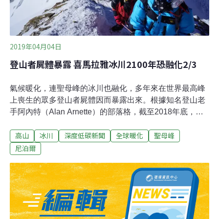
Yotaka）表示，韓市長若想在高山升旗，要先徵詢原住民
族同意；台灣有很多3000公尺以上的高山是原住民族的聖
山，例如大霸尖山是泰雅族的聖山、玉山是布農族的聖
山、大武山是排灣族的聖山，韓市長既
2019年04月04日
登山者屍體暴露 喜馬拉雅冰川2100年恐融化2/3
氣候暖化，連聖母峰的冰川也融化，多年來在世界最高峰
上喪生的眾多登山者屍體因而暴露出來。根據知名登山老
手阿內特（Alan Arnette）的部落格，截至2018年底，已
有288人死於攀登聖母峰的路上。阿內特自己攀登過四次
高山
冰川
深度低碳新聞
全球暖化
聖母峰
聖母峰。2014年，58歲的阿內特成為成為登上世界上第二
高峰K2的登山者中，最年長的美國人。聖母峰坐落在圖博
尼泊爾
（Tibet）和尼泊爾的邊界上，沿著8848公尺高峰到達山頂
有兩條最常走的路線，分別是從尼泊爾出發的南坳路線和
從圖博出發的東北山脊。阿內特說，從尼泊爾出發的路線
最受歡迎，但死亡率也比較高。尼泊爾路線上有5280個峰
頂，共有181人葬身，而圖博路線有3,206個峰頂和107人
死亡。阿內特指出，這些死亡人數涵蓋了所有登山者，包