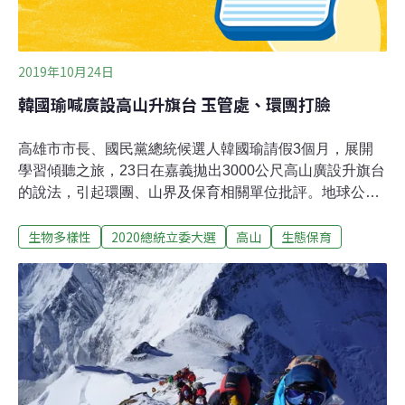
2019年10月24日
韓國瑜喊廣設高山升旗台 玉管處、環團打臉
高雄市市長、國民黨總統候選人韓國瑜請假3個月，展開
學習傾聽之旅，23日在嘉義拋出3000公尺高山廣設升旗台
的說法，引起環團、山界及保育相關單位批評。地球公民
基金會執行長李根政指出，這是人對大自然的霸權心態，
生物多樣性
2020總統立委大選
高山
生態保育
是落後半個世紀，愚蠢荒謬的文化思想。根據自由時報報
導，韓國瑜在中埔鄉的座談會中，有民眾建議台灣高山一
定要設置升旗台，尤其是玉山、阿里山、梨山、合歡山都
是跨年迎第一道曙光最重要的地方，一定要有升旗台，讓
青天白日滿地紅的國旗重新飄揚。韓國瑜當場回應，台灣
3000公尺以上高山都要廣設升旗台，這一定要做，雖然有
好幾百座，但宣揚愛國精神、愛國文化，一定會盡量來
做。對此，行政院發言人谷辣斯．尤達卡（Kolas