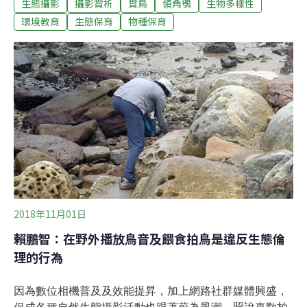
生態攝影
攝影賞析
賞鳥
領角鴞
生物多樣性
我都有哥哥姐姐誔生在這， 我的家很不錯，有許多大樹，
食物也不少， 不過有個困擾，就是每天都睡不好。你知道
環境教育
生態保育
物種保育
嗎？ 我和你們的生理時鐘正好相反， 你們晚上在呼呼大睡
的時候， 我正在吃飯、玩遊戲， 你們白天去上課的時候
呀， 就是我呼呼大睡的時候。不過，在我睡覺的時候， 總
是會有好多人來到樹下， 說是喜歡我，要拍我。擠成一團
擋住步道就算了， 一下大媽說我：「眼睛怎不睜開」 一下
大爺說：「我們一起拍手叫牠起床」 站後面的阿伯拿起手
機放了「呼呼」的叫聲⋯⋯ 另一個大叔直接用手搖樹，要
叫醒我⋯⋯我很想大叫「我─要─睡─覺！」 晚上我也得起
床上學呀！各位小朋友， 你一定也不希望在半夜睡覺時，
被叫起
2018年11月01日
賴鵬智：在野外播放鳥音及餵食拍鳥是違反生態倫
理的行為
因為數位相機普及及效能提昇，加上網路社群媒體興盛，