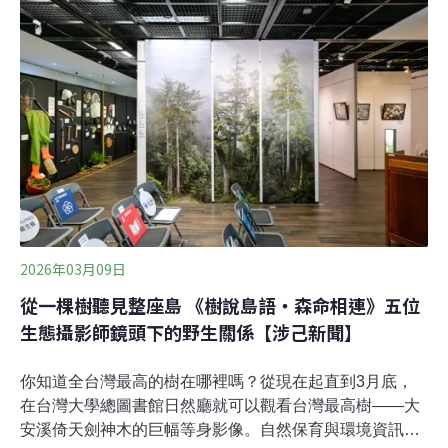
稱，作品入圍後會要求參賽者提供原始檔，並強調攝影不
應為拿獎項而創造虛擬的影像。星空組深空類首設團體賽
面對宇宙不再單打獨鬥國家地理雜誌台灣攝影大賽去年總
徵件衝破16060件，為全台收件規模之冠。今年參賽組別
有人物、地方、自然、手機、星空（深空類、太陽系類、
星景類）、生態環境敘事性系列，星空組深空類亦首度開
放團體組報名。
2026年03月09日
從一棵樹聽見整座島 《樹說島語・森命相連》五位
生態攝影師鏡頭下的野生關係【涉己新聞】
你知道全台灣最高的樹在哪裡嗎？從現在起直到3月底，
在台灣大學總圖書館日然廳就可以觀看台灣最高樹——大
安溪倚天劍神木的巨幅等身影像。自然保育與環境資訊基