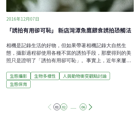
2016年12月07日
「誘拍有用卻可恥」 新店灣潭魚鷹餵食誘拍恐觸法
相機是記錄生活的好物，但如果帶著相機記錄大自然生
態，攝影過程卻使用各種不當的誘拍手段，那麼得到的美
照只是證明了「誘拍有用卻可恥」。事實上，近年來屢屢
傳出部分鳥友為了拍攝出心目中理想的美照，不惜以帶麵
生態攝影
生物多樣性
人與動物衝突觀點討論
包蟲、灑飼料、餵食的誘拍手法，此外，其中也包括閃光
燈、播放鳥音、佈景擺設，甚至綁架固定鳥類的手段拍
生態保育
攝。最近，誘拍手法竟變本加厲，「事先往魚肚灌氣讓魚
飄在河面，並綁上魚線固定誘拍，以讓拍攝者提早對焦，
紀錄保育鳥類捕食畫面。」這樣的行為不但干擾鳥類生
......
01
02
06
活，也構成騷擾、虐待野生動物，此舉恐觸法。看不下去
的愛鳥人士也將拍到的事證向新北市動保處檢舉，同時動
保處也受理調查此案。為誘魚鷹 魚肚灌氣牽線綁石頭 每年
秋天，飛來台灣過冬或駐足過境的候鳥，幾乎佔台灣大約