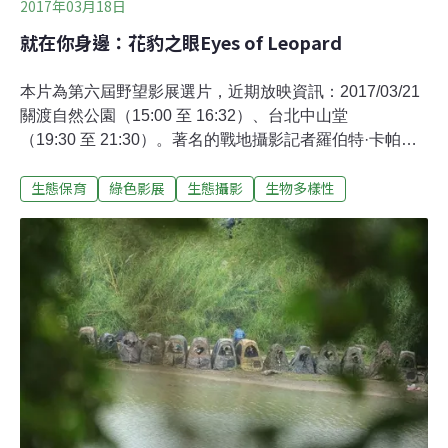
2017年03月18日
就在你身邊：花豹之眼Eyes of Leopard
本片為第六屆野望影展選片，近期放映資訊：2017/03/21
關渡自然公園（15:00 至 16:32）、台北中山堂
（19:30 至 21:30）。著名的戰地攝影記者羅伯特·卡帕
（Robert Capa）有句名言：「如果你的照片拍的不夠
生態保育
綠色影展
生態攝影
生物多樣性
好，那是因為你靠的不夠近。」（If your pictures aren't
good enough, you aren't close enough.）。這句名言同樣
也適用於生態攝影，從技術層面上，雖然使用長鏡頭可以
在距離之外即可拍攝，但是必須透過層層的空氣，影像的
品質自然受到影響。最好是能夠以最近的距離拍攝，則能
獲致最佳的影像品質也最自然的動物行為，這一點在遙控
及偽裝或是擬真的技術提高之後，已經不算是難事了。但
如果另外翻譯這段名言之中的關鍵字「close」，則另有親
近或是參與度上的接近，越能接近戰爭的核心，越能拍攝
出武器、戰術之外衝突的本質。對於野生動物