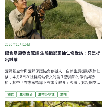
林試所近期出版的「森林－霧鎖青山隱獸跡」年曆主打麝
香貓、白鼻心可愛的模樣，卻被關心生態的民眾指出，照
片是在福山植物園以誘拍方式拍攝，並向保七總隊檢舉。
檢舉民眾指出，目前有充分的證據掌握，拍攝者是利用魚
湯及切成小塊的蘋果進行誘拍。關心生態的檢舉民眾向環
境資訊中心表示，這些都不是野生動物平常會接
2020年12月15日
餵食鳥類發言惹議 生態攝影家徐仁修受訪：只是提
出討論
荒野基金會與荒野保護協會創辦人、自然生態攝影家徐仁
修，本月8日在社群網站發文討論生態攝影的餵食與誘
拍，其中「在專家指導下有限度餵食」說法，掀起網友論
戰。徐仁修11日接受《環境資訊中心》採訪時表示，他本
餵食
生態攝影
生物多樣性
誘拍
身不曾誘拍鳥類，也不贊成誘拍，但對於餵食議題，以及
許多攝影愛好者私下餵食鳥類的行為，他認為與其毫無管
理，不如將這件事攤開來審視，討論哪些事可以做，哪些