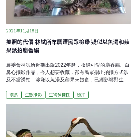
2021年11月18日
美照的代價 林試所年曆遭民眾檢舉 疑似以魚湯和蘋
果誘拍麝香貓
農委會林試所近期出版2022年曆，收錄可愛的麝香貓、白
鼻心攝影作品，令人想要收藏，卻有民眾指出拍攝方式涉
及不當誘拍，涉嫌以魚湯及蘋果來餵食，已經影響野生動
物行為，向保七總隊檢舉。根據年曆上的資訊，照片拍攝
餵食
生態攝影
生物多樣性
誘拍
者為前福山研究中心主任、林試所技術服務組組長劉一
新。對於公家機關疑似做出不良示範，林試所所長曾彥學
表示，將進一步向劉姓組長了解事情原委，未來在出版品
的把關上也會更謹慎。曾彥學並藉此呼籲社會大眾，不該
以不當的手法進行動物誘拍。公家機關年曆使用涉誘拍照
片 遭民眾檢舉年底將至，各機關行號紛紛推出2022年曆，