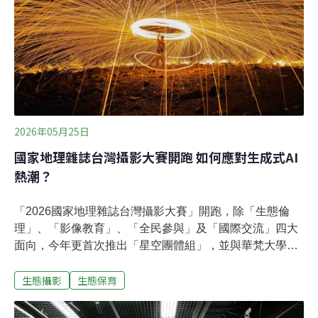
鷦鶯是中杜鵑常見的寄主之一，因此我特別留意是否出現
托卵現象。然而整個繁殖期間，並未發現異常蛋型或寄生
跡象。親鳥的孵卵策略與行為巢內共有四枚蛋。我原本以
為褐頭鷦鶯會像黑枕藍鶲或朱鸝一樣，需要長時間待在巢
內孵蛋。然而實際觀察後卻發現，親鳥進出巢的時間相當
短暫，往往稍微停留便再度離開。
2026年05月25日
國家地理雜誌台灣攝影大賽開跑 如何應對生成式AI
熱潮？
「2026國家地理雜誌台灣攝影大賽」開跑，除「生態倫
理」、「影像教育」、「全民參與」及「國際交流」四大
面向，今年更首次推出「星空團體組」，並與華梵大學首
辦青少年攝影點評沙龍，及多場攝影講座及手機攝影工作
生態攝影
生態保育
坊。徵件將於8月31日截止。攝影大賽邁入10週年，面對
AI改圖、造圖來勢洶洶，是否令評審作品更困難？《國家
地理》雜誌繁體中文版總編輯李永適向《環境資訊中心》