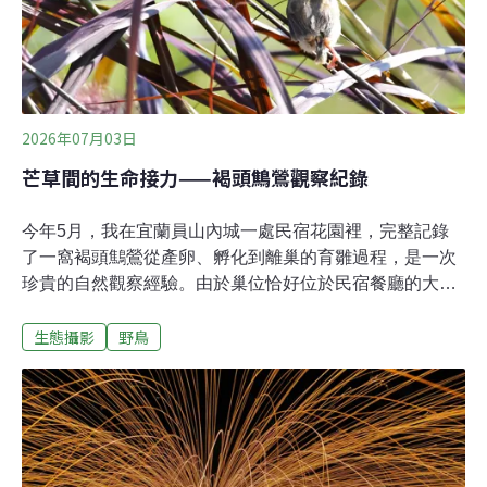
2026年07月03日
芒草間的生命接力——褐頭鷦鶯觀察紀錄
今年5月，我在宜蘭員山內城一處民宿花園裡，完整記錄
了一窩褐頭鷦鶯從產卵、孵化到離巢的育雛過程，是一次
珍貴的自然觀察經驗。由於巢位恰好位於民宿餐廳的大落
地窗前，舒適的室內環境提供了觀察上的便利，讓我在不
生態攝影
野鳥
驚擾親鳥的情況下，得以長時間記錄牠們的繁殖行為。芒
草叢中的隱蔽巢位這窩褐頭鷦鶯在一叢觀賞用芒草中築
巢。巢體利用葉片纖維與細草編織而成，由於體積小巧，
且材質顏色與周遭枯芒草相近，巧妙地融入了環境中。即
使距離民宿餐廳的大落地窗不遠，若非刻意尋找，仍難以
察覺其存在。繁殖期間，附近偶有中杜鵑活動，由於褐頭