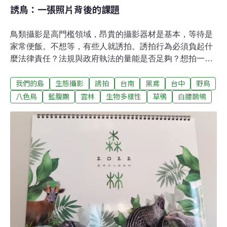
誘鳥：一張照片背後的課題
鳥類攝影是高門檻領域，昂貴的攝影器材是基本，等待是
家常便飯。不想等，有些人就誘拍。誘拍行為必須負起什
麼法律責任？法規與政府執法的量能是否足夠？想拍一張
讓自己滿意的照片，被拍攝的動物承擔的是什麼樣的代
我們的島
生態攝影
誘拍
台南
黑鳶
台中
野鳥
價？台南六甲誘拍八色鳥 林保署圍網導入志工巡護台南市
六甲區，一條小溪旁，鳥友搭起了遮陽棚，橫跨小溪的竹
八色鳥
藍腹鷴
雲林
生物多樣性
草鴞
白腰鵲鴝
子、地上精心布置的枯木，是特地打造的舞台，為了迎接
遠道而來的八色鳥。4月中下旬，八色鳥陸續來台，和鮮
明的羽色成對比，牠們生性隱密，喜歡在低海拔天然林底
層活動，找蟲吃，在自然情況下，要見到牠們很不容易，
因為數量很少。名列亞洲鳥類紅皮書瀕臨絕種生物，在台
灣是珍貴稀有的保育類動物。「你看牠有東西吃，就來了
有沒有？」出於喜愛，鳥友才想拍攝，誘拍是希望盡快拍
到那美麗身影。八色鳥活動的地方，也常有小彎嘴畫眉出
沒，被誘拍的對象還有共域物種，甚至近幾年族群擴張迅
速的外來種白腰鵲鴝，也常出現在鳥友搭建的舞台上。等