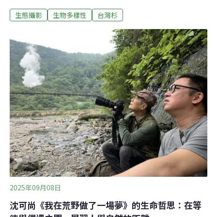
金會（下稱自然環資）6日舉辦《樹說島語・森命相連》
生態攝影
生物多樣性
台灣杉
生物多樣性守護計畫特展開幕式。展覽以台灣最高樹的等
身影像開始，進一步透過五位台灣生態攝影師的影像作
品，展現更多山岳風景與野生動物的樣貌。期待透過觀
展，重新思考人與自然的關係。「找樹的人」次次挺進深
山 貼近巨木並理解巨木面對全球氣候變遷與生物多樣性流
失，自然環資舉辦《樹說島語・森命相連 —— 1 Tree 1
World》策展，結合展覽與行動，期待從一棵樹開始聽見
整座島嶼的聲音。展場透過生態影像作品、環境信託工作
與保育成果的展示，讓大眾理解並思考自然人與自然的關
係。6日自然環資舉辦開幕式，自然環資董事長陳瑞賓表
示，「台灣是一座島嶼，也是一張生命彼此交織的網絡。
我們與野生動植物相鄰而居，唯有守護土
2025年09月08日
沈可尚《我在荒野做了一場夢》的生命哲思：在等