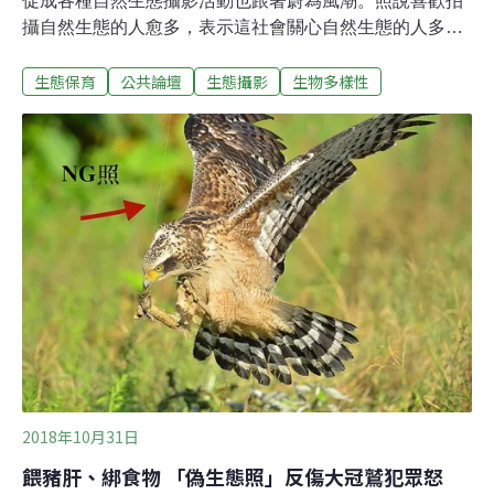
促成各種自然生態攝影活動也跟著蔚為風潮。照說喜歡拍
攝自然生態的人愈多，表示這社會關心自然生態的人多起
來了，應該是好事一件。但以鳥類攝影為例，卻常見數十
生態保育
公共論壇
生態攝影
生物多樣性
或百來支攝影大小砲近距離拍攝目標鳥種，對目標鳥類就
是一種壓迫干擾，更甚者，播放鳥音驅使鳥兒現身，或是
除草斷枝顯現棲地（或巢位）或特意營造鳥兒棲立位置，
再以野外不會出現的麵包蟲引誘站立，都只為了攝得目標
鳥種與漂亮畫面。這些行為都是讓鳥兒在「非自然」的狀
態下入鏡，甚至曾經有鳥兒因為吃誘餌連釘著誘餌的珠針
都吞下而致死，無論情節輕重，都是違反了生態倫理！
「生態倫理」是什麼？直白的說，就是在自然環境中「什
麼事情可做」與「什麼事情不可做」。位於台灣北海岸的
野柳地質公園，是個突出沿岸的岬角，當東北季風吹起，
搭著風勢從北方飛千百公里遠到南方度冬的鳥，無論牠是
過境或是就要留在台灣，很多在進入台灣領空時，最先看
到
2018年10月31日
餵豬肝、綁食物 「偽生態照」反傷大冠鷲犯眾怒