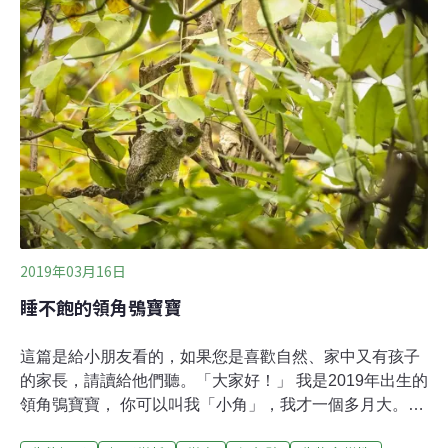
完全不應該做。專家指導下能有限度餵食？ 生態圈連番回
擊徐仁修8日的臉書發文提到，他在國際間演講或辦生態
教育旅遊時，常分享台灣保育成功例子，更有許多外國遊
客千里迢迢來到台灣，就是因為嚮導保證可以看到他們渴
望的珍稀、台灣特有著名鳥種。他在貼文中指出，餵食當
然是不好，但在專家指導管理單位的指導下，有限度餵食
「不失為吸引愛鳥的觀光客來認識台灣的好法子之一。」
貼文一出，下方留言一陣撻伐。包括荒野保護協會理事長
劉月梅、鳥類生態專家李璟泓皆表示無法認同這樣的觀
2019年03月16日
睡不飽的領角鴞寶寶
這篇是給小朋友看的，如果您是喜歡自然、家中又有孩子
的家長，請讀給他們聽。「大家好！」 我是2019年出生的
領角鴞寶寶， 你可以叫我「小角」，我才一個多月大。我
的爸媽住在台北植物園裡， 至少也有七八年了， 每一年，