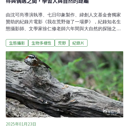
待與偶遇之間，學習人與自然的距離
由沈可尚導演執導、七日印象製作、緯創人文基金會獨家
贊助的紀錄片電影《我在荒野做了一場夢》，紀錄知名生
態攝影師、文學家徐仁修老師六年間與大自然的探險之
路。80歲的徐仁修，長期透過鏡頭與文字探索自然，既記
生態攝影
生物多樣性
荒野
紀錄片
錄壯麗風景，也不斷警示生態消亡。2019年的一場手術，
讓他首次感受到時間的重量，本片以極致詩意的影像語言
凝結徐仁修的凝視與執著。沈可尚說，這部片讓他學會
「浪費時間」：在漫長等待與偶然相遇之間，體會人與自
然的真正距離。 「我一直嚮往那些一生只做一件事的
人。」《我在荒野做了一場夢》不是典型的生態紀錄片。
導演沈可尚說，他與團隊一路在拍攝中拋開既定想像，轉
而尋找一種更貼近生命狀態的觀看方式——「怎麼拍，才
最適合這個人、這段歷程，最後還能讓觀眾確實感到被觸
動。」一切緣起於製片王師的一通電話。王師留意到徐仁
修《台灣最後的荒野》攝影集引發的回響，便邀沈可尚談
談拍攝的可能性。沈可尚憶述第一次和徐仁修見面時，對
2025年01月23日