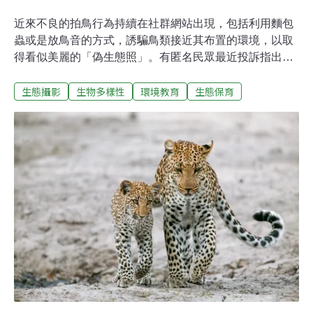
近來不良的拍鳥行為持續在社群網站出現，包括利用麵包
蟲或是放鳥音的方式，誘騙鳥類接近其布置的環境，以取
得看似美麗的「偽生態照」。有匿名民眾最近投訴指出，
在新北市金山區跳石海岸附近，有不肖拍鳥者在樹枝上放
生態攝影
生物多樣性
環境教育
生態保育
豬肝或是用透明的釣線綑綁食物，吸引當地的保育類猛禽
大冠鷲，此舉引起不少生態觀察者和愛好者憤怒。這隻大
冠鷲被餵食以豬肝、綁在線上的食物。令人憂心的是，這
些豬肝或是食材如果腐壞，對大冠鷲恐怕會造成傳染病；
而透明的釣線被大冠鷲吃下肚，可能會導致死亡。鳥類生
態專家李璟泓也提醒，以食物或鳥音誘及鳥類拍攝的結
果，不但會讓野生動物降低對人的警戒心，同時因為被食
物吸引產生的制約，野生鳥類被天敵獵食或是被人類獵捕
或是因為鄰近道路被車輛撞擊路殺的風險都會相對提高。
而在繁殖季播放鳥音不斷干擾的結果，也會讓鳥類求偶成
功的機會降低，甚至會讓鳥棄巢。鳥類攝影或賞鳥本來是
一種舒緩身心的休閒活動，國內外絕大多數的公共空間都
會