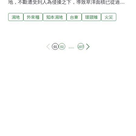
地，不斷遭受到人為侵擾之下，導致草澤面積已從過去
的30公頃不斷下降，今年排水工程完工，水源被切斷，
濕地
外來種
知本濕地
台東
環頸雉
火災
濕地一片乾涸。加上火災頻繁，2月更發生十年來最嚴重
的大火，燒毀這些生物的家園。此外，濕地又面臨規劃
264公頃的碳匯園區開發案，環團、學者和在地居民都
相當擔憂知本濕地的未來。知本濕地是台東縣射馬干溪
和知本溪沖積形成的海岸濕地，濕地範圍內有豐富的生
......
01
02
207
態環境，包含淡水草澤、河口植被、海岸林、沙灘、高
草叢和灌叢等等，成為環頸雉、黃鸝、台灣畫眉等超過
200種鳥類和動物的生活環境，其中更有將近50種保育
類鳥類，成為國際鳥盟認定的A1等級全球重要野鳥棲
地。今年2月26日，知本濕地發生十年來最嚴重、受損
面積最大的火災，燃燒面積達到61公頃。此外，根據台
東縣政府消防局統計，今年1到5月知本濕地就已經發生
了5起火警，也是