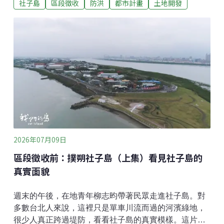
社子島
區段徵收
防洪
都市計畫
土地開發
是必須謹慎使用的最後手段，應該要對公益性、必要性
做嚴格審查。台北市政府在2018年曾經向內政部提出
「社子島區段徵收公益性及必要性評估報告」，報告中
指出區段徵收後，會將防洪標準提高到200年頻率，並
且會建設公共設施、開放空間及公園，可以提高社子島
居民的生活品質，對居民身心靈有正面的改善效果。區
段徵收公益性必要性，誰說了算？社子島徵收範圍302
公頃中，公園、堤防等公共設施用地是144公頃，其餘
住宅區106公頃、商業區17公頃、科技產業專用區20公
頃。社子島自救會發言人李華萍質疑，在土壤液化高潛
勢區進行高密度的開發是否合適？另外，把一萬多人集
合在20層樓高的專案住宅中，切斷居民既有的鄰里關係
2026年07月09日
與生活網絡，這對
區段徵收前：撲朔社子島（上集）看見社子島的
真實面貌
週末的午後，在地青年柳志昀帶著民眾走進社子島。對
多數台北人來說，這裡只是單車川流而過的河濱綠地，
很少人真正跨過堤防，看看社子島的真實模樣。這片由