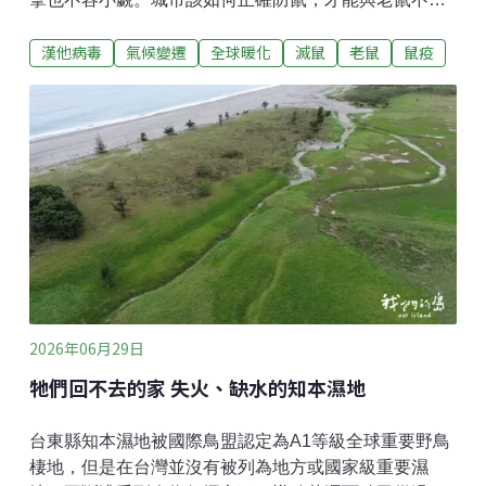
往來？本土漢他病毒案例發生，老鼠出沒市區引發關注
漢他病毒
氣候變遷
全球暖化
滅鼠
老鼠
鼠疫
今年5月初開始，台北市12個行政區，陸續展開清消及
鼠類防治宣導活動，主因是今（2026）年1月至5月間，
台北市、新北市累計已出現三起本土漢他病毒感染案
例。部分民眾察覺，發現老鼠的機率似乎變高了，不再
只是夜間偶遇，而是大白天也能看見，甚至跑進住家
裡。台北市萬華區壽德里里長陳志雄觀察，最近幾乎每
天都有里民來索取老鼠藥，本來一箱要三、四個月才發
完，現在已經縮短到一個月左右。有關老鼠是否變多的
問題，台北市長蔣萬安在5月4日的記者會上回應，今年
首例漢他病毒本土病例發生前兩個月，鼠類通報數與去
年同期相比，並沒有異常增加，今年1月之後，通報數也
有下降趨勢，他強調：「我們不會因為這樣就鬆懈，針
2026年06月29日
對防止鼠害，維護整體市容
牠們回不去的家 失火、缺水的知本濕地
台東縣知本濕地被國際鳥盟認定為A1等級全球重要野鳥
棲地，但是在台灣並沒有被列為地方或國家級重要濕