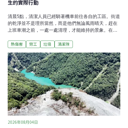
生的實際行動
清晨5點，清潔人員已經騎著機車前往各自的工區。街道
的乾淨並不是理所當然，而是他們無論風雨晴天，趕在
上班車潮之前，一處一處清理，才能維持的景象。在他
們後方，東海大學工業設計系的學生易柏勛與邱宥臻靜
熱傷害
勞工
垃圾
清潔隊
靜地觀察著。清潔人員很辛苦，具備設計專長的他們，
有能力協助改善嗎？每天日常街道清掃面臨的困難「最
怕下雨天跟颱風天」這是清潔人員吳佳嵐的心聲。下雨
天得穿雨衣，雨衣底下的悶熱感，體感溫度比三溫暖還
要高。他們的工作不只掃地，還要面對隨季節掉落的樹
葉、種子，以及把垃圾分類。他們以機車為據點，不斷
地來回往返。在樹木落葉期，為了多裝一些落葉，必須
不斷擠壓；若是碰上雨天，潮濕的枝葉混合泥沙，重量
很重，裝了三分之一袋就無法再裝，以免扛不動。每天
的清晨與傍晚，清潔人員必須來回奔波不斷重複這個動
作。除了落葉，還有滿街的菸蒂、嘔吐物，甚至動物排
泄物，這些都是他們的工作內容。他們最怕混雜在袋中
2026年08月04日
的竹籤，容易刺破垃圾袋，也常誤