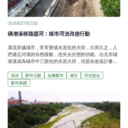
作物改良科果樹研究室副研究員張汶肇表示，1週內就可
以乾枯萎凋，大約3到4個月完成腐化、分解，再經過二
次粉碎處理，可以更均一
2026年07月22日
磺港溪移路還河：城市河流改造行動
溪流穿越城市，常常變成水泥化的大排，久而久之，人
們遺忘河溪的自然樣貌，也失去生態的功能。台北市磺
港溪成為城市中三面光的水泥大排，但是在改造計畫之
下，移路還河，呈現溪流的新風貌。磺港溪發源於大屯
溪流
都市公園
永續都市
滯洪
河流整治
山，流過北投匯入基隆河，長期成為馬路旁的大排。從
空中俯瞰，水泥化的磺港溪，位在馬路的中間，一側就
都市景觀
是公園，台北市政府透過都市計畫，將道路改為河道，
讓溪流連結公園。拆路還河 一場城市河流改造行動2023
年台北市水利處磺港溪再造工程動工，拆除橋梁採取塊
狀切割的方式，避免就地粉碎，污染溪流。挖除道路產
生的大量土石，則是就地利用，工程中整修護坡，盡力
保留公園大樹，減少破壞原生態，同時思考吸納雨水的