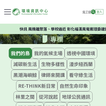
電子報
登入
快訊
風機離聚落、學校過近 彰化福漢風電案環委建議不應開
專欄
我們的島
我的氣候主場
透視中國環境
減碳新生活
生物多樣性
漫步紐西蘭
黑潮海嶼鯨
律師來開講
看守綠生活
RE-THINK新日常
自然生命印象
林里之間
從河說起
地球公民通訊