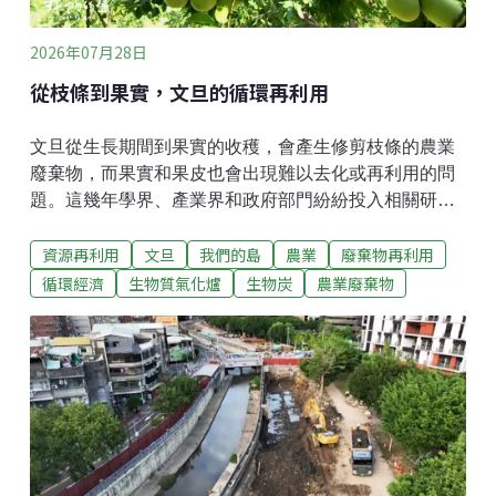
仙，已經在落葉堆下死亡。居民邱俊瑋說，「這些鐵籠
周圍都沒
2026年07月28日
從枝條到果實，文旦的循環再利用
文旦從生長期間到果實的收穫，會產生修剪枝條的農業
廢棄物，而果實和果皮也會出現難以去化或再利用的問
題。這幾年學界、產業界和政府部門紛紛投入相關研
究，從廢棄枝條如何循環利用，再到文旦的全果加工應
資源再利用
文旦
我們的島
農業
廢棄物再利用
用，希望解決文旦農業廢棄物的問題。文旦枝條 就地粉
碎循環再利用全國文旦種植面積將近4000公頃，文旦樹
循環經濟
生物質氣化爐
生物炭
農業廢棄物
生長期間都要修剪枝條，才能防止果實表皮擦傷或造成
病蟲害。根據農業部台南區農業改良場的評估，文旦果
園大約每公頃會產生6到21公噸左右的枝條廢棄物。過
去農民大多採取就地堆置或掩埋，甚至焚燒作為去化方
式，不但要花費相當長的腐化時間，耗費人力和成本，
也會造成空氣污染。為了讓文旦廢棄物達到循環再利
用，台南區農業改良場輔導農民利用乘坐式割草機，將
直徑約2公分以下的葉片和枝條，直接在園區就地粉碎。