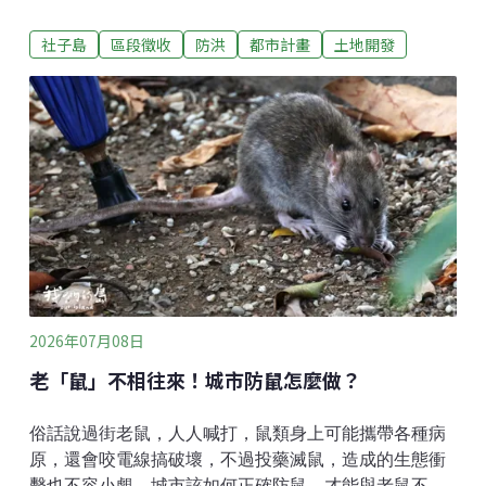
淡水河與基隆河環繞的半島，早期由渡海來台的先民開
社子島
區段徵收
防洪
都市計畫
土地開發
墾定居，順應水文和沙洲的位置，逐漸發展出溪洲底、
溪砂尾、浮汕、浮洲等傳統聚落。居民的生活與兩條河
息息相關，溪洲底聚落的老人家稱淡水河為「前港」，
稱基隆河為「後港」，一前一後，正如同家門的進出通
道 。社子島的前世今生 防洪計畫改變社子島的命運兩河
帶來漁獲與交通，也帶來水患。早年社子島建築普遍墊
高地基，閣樓氣窗都是為了因應河水侵擾而設置。聚落
因水而生，也因為水，面對了跟台北其他地方截然不同
的命運。最嚴重的一場洪災是1963年9月的葛樂禮颱
風，當時整個台北淹水三天三夜，在地的老人家回憶，
當年水災幾乎快淹到屋頂，居民自己開船到台北拿民生
物資回來。葛樂禮颱風後，政府為了保護大台北核心區
2026年07月08日
域，將社子島劃為堤防外的洪
老「鼠」不相往來！城市防鼠怎麼做？
俗話說過街老鼠，人人喊打，鼠類身上可能攜帶各種病
原，還會咬電線搞破壞，不過投藥滅鼠，造成的生態衝
擊也不容小覷。城市該如何正確防鼠，才能與老鼠不相