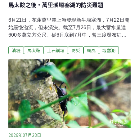
馬太鞍之後，萬里溪堰塞湖的防災難題
6月21日，花蓮萬里溪上游發現新生堰塞湖，7月22日開
始緩慢溢流，但未潰決。截至7月26日，最大蓄水量達
600多萬立方公尺。從6月底到7月中，曾三度發布紅色
警戒，居民撤離最長超過十天。堰塞湖這種存在高度不
潰堤
馬太鞍
土石崩塌
防災
颱風
堰塞湖
確定性的天然災害，對防災決策與風險溝通帶來哪些難
題？萬里溪堰塞湖形成，下游住戶兩百多人劃入警戒區6
月25日，中度颱風米克拉接近台灣，預估將在東部帶來
豪雨，花蓮縣萬榮鄉與鳳林鎮的鄉公所職員與員警，忙
著挨家挨戶確認保全戶居民是否已經撤離。這場撤離行
動，不只是因為颱風。仔細一看，不少住家都被貼上
「萬里溪堰塞湖保全戶」的告示，因為就在四天前的6月
21日，林保署航遙測分署，在萬里溪發現一處約45公頃
的崩塌地阻塞河道，形成堰塞湖。陽明交通大學防災與
水環境研究中心助理研究員李國維指出，萬里溪過去就
曾多次出現堰塞湖，只是這次規模較大，「因為這裡的
特性就是，它的峽谷非常陡峭狹窄，像V形，岩石葉理
2026年07月28日