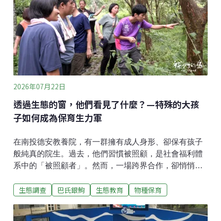
降後，魚蝦只能不斷聚集到僅存的水窪，最後因缺氧、
缺水死亡。志工拿著魚網與水桶，將存活的魚蝦搬運到
上游仍有流水的河段，希望替牠們爭取一線生機，但人
工救援只是治標不治本。志工李坪鍵表示，「每次來打
撈，其實都很感傷。有些魚類早已來不及救，就算救回
部分生命，也無法解決斷流的問題。」除了缺水，新城
溪沿線的人為設施，也讓魚蝦
2026年07月22日
透過生態的窗，他們看見了什麼？—特殊的大孩
子如何成為保育生力軍
在南投德安教養院，有一群擁有成人身形、卻保有孩子
般純真的院生。過去，他們習慣被照顧，是社會福利體
系中的「被照顧者」。然而，一場跨界合作，卻悄悄翻
轉了身分。透過「台中市野生動物保育學會」這扇生態
生態調查
巴氏銀鮈
生態教育
物種保育
之窗，他們走進森林、親近野生動物，不僅從自然中獲
得療癒，更在保育工作中找到了自我價值，成為不可或
缺的保育生力軍。這份緣分始於多年前，德安教養院與