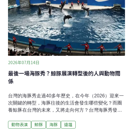
台中市野生動物保育學會展開合作。起初，學會將一些
無法野放、需要長期照養的動物，交由教養院協助照
顧。隨著互信基礎的建立，雙方的合作範疇不斷擴大，
還在院內建立了原生魚的庇護池，守護巴氏銀鮈和青鱂
魚。照養過程中認識物種 學習生命的課題巴氏銀鮈在
2009年被列為一級保育類動物，在台灣淡水魚紅皮書
中，2017年被列入國家極危的物種。青鱂魚原本普遍分
布在低海拔的水稻田、埤塘，因為環境破壞與外來種入
侵，目前野外的數量也很稀少。院生例行的清理藻類、
2026年07月14日
放置蝦籠監測等工作，背後隱藏
最後一場海豚秀？鯨豚展演轉型後的人與動物關
係
台灣的海豚秀走過40多年歷史，在今年（2026）迎來一
次關鍵的轉型，海豚往後的生活會發生哪些變化？而圈
養鯨豚在台灣的未來，又將走向何方？台灣海豚秀發展
史，早期以馬戲團式表演為主走進假日的海洋公園，水
動物表演
鯨豚
海豚
遠雄
族館內各種外型奇特、色彩艷麗的生物，吸引遊客的目
光，不過說起園區裡人氣最旺的明星，還是非海豚莫