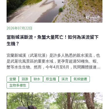
可能性。道路側的溪岸，採用石砌工法，方便生物上
岸，同時留下棲息空間；公園側的溪岸，採用土壤覆
蓋，有利植物生長，底層使用格網工法，鞏固河岸的穩
定。河中的固床工，則是利用卵石，並且調整高度，有
利魚類上溯。經過三年工程，20
2026年07月22日
當新城溪斷流，魚蟹大量死亡！如何為溪流留下
生機？
宜蘭新城溪（武荖坑溪）是許多人熟悉的親水溪流，也
是武荖坑風景區的重要水域，更孕育超過50種魚、蝦、
蟹等水生生物。然而，今年4月至6月，民間團體接連發
現溪流中下游出現斷流、乾涸，大量魚蝦蟹受困死亡，
宜蘭
洄游
缺水
原生種
溪流
氣候變遷
甚至連剛溯溪而上的毛蟹與魚類，也來不及長大，乾死
在河床。河床斷流 志工搶救受困魚蝦每逢枯水期，荒野
生物多樣性
保護協會宜蘭分會志工便沿著武荖坑橋下游巡查河道。
他們發現，原本連續流動的溪水，在不到一公里的河段
竟完全中斷，只剩下一個個小水窪。志工黃琳恩指著乾
裂的河床說道，「這裡飄著死魚的味道。」水位持續下