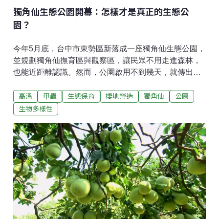
又比較垂直，
獨角仙生態公園開幕：怎樣才是真正的生態公
園？
今年5月底，台中市東勢區新落成一座獨角仙生態公園，
並規劃獨角仙撫育區與觀察區，讓民眾不用走進森林，
也能近距離認識。然而，公園啟用不到幾天，就傳出籠
內多隻獨角仙死亡，引發民眾與民間團體質疑。這座獨
高溫
甲蟲
生態保育
棲地營造
獨角仙
公園
角仙生態公園占地4400平方公尺，除了有許多兒童遊具
設施，還規劃72平方公尺大小的獨角仙撫育區，另外為
生物多樣性
了防止人為捕捉，設置14平方公尺大小的鐵籠，作為觀
察區，在裡頭飼養獨角仙，提供教育展示。台中市政府
表示，東勢原本就是淺山環境，野外經常可見獨角仙，
因此希望以在地特色打造生態公園，在觀察區籠子內有2
棵光臘樹以及草叢，鋪上腐植土和落葉，籠子外的撫育
區則種有40棵光臘樹和木屑步道，吸引獨角仙。台中市
養護工程處處長白玨瑛指出，原本公園預計放養100隻
獨角仙，5月30日放養第一批30隻，10隻在籠子外、20
隻在籠子內。但放養沒多久，有民眾拍下籠子內的獨角