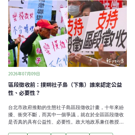
屬。當牠們流線型的身軀躍出水面，所有人的視線，就
再也離不開牠們靈活的身影，海豚隨著訓練員的指令倒
退、轉圈時，觀眾們更是驚呼連連。回顧台灣鯨豚展演
的歷史，最早在1981年，野柳海洋世界向澎湖漁民購買
野生海豚進行訓練，1990年，農委會將所有鯨豚公告為
保育類野生動物，但法規仍允許以教育、表演為目的進
口鯨豚。根據台灣動物社會研究會、黑潮海洋文教基金
會發布的《台灣海洋哺乳動物圈養表演調查報告》，
2002年開園的遠雄海洋公園，至2005年為止，曾三度自
日本太地町進口海豚。屏東海洋生物博物館則在2002、
2026年07月09日
2006年
區段徵收前：撲朔社子島（下集）誰來認定公益
性、必要性？
台北市政府推動的生態社子島區段徵收計畫，十年來紛
擾、衝突不斷，而其中一個爭議，就在於全區區段徵收
是否真的具有公益性、必要性。政大地政系兼任教授徐
世榮指出，區段徵收因為侵害人民的生存權、財產權，