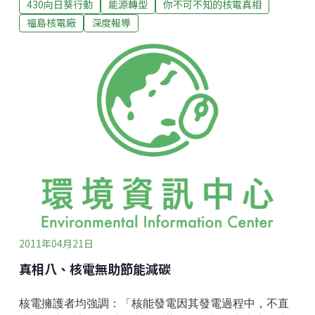
430向日葵行動
能源轉型
你不可不知的核電真相
2025年時將溫室氣體回歸至2000年的排放水準，這兩件
國家目標，設定以2025年作為能源政策目標年。我們若
福島核電廠
深度報導
能在接下來的15年間推動「能源效率加倍」以及「發揮
台灣再生能源最大潛力」兩大策略，邁向非核低碳的台
灣並非夢想。能源效率加倍筆者分析，2000年至2008
年，台灣電力系統溫室氣體排放量遽增的最主要因素並
非眾所詬病的以火力發電為主的發電結構，而是該期間
內工業用電的大幅增長才是主因。而工業用電的增長，
可進一步歸因於電子業與石化產業出口量的大幅擴增所
致。2010年時，更因此兩產業出口量的擴增，導致工業
用電達到史上最高，使去年全國總用電量為歷史最高的
一年。且根據台電之統計資料，近年工業用電的售價約
比發電成
2011年04月21日
真相八、核電無助節能減碳
核電擁護者均強調：「核能發電因其發電過程中，不直