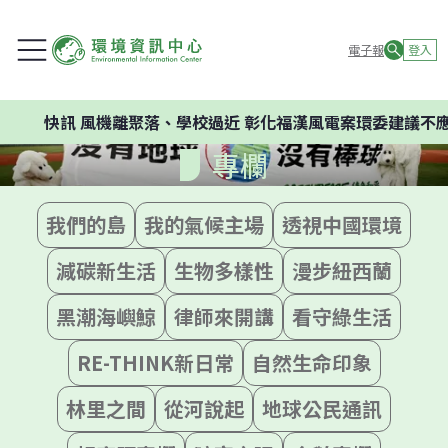
電子報
登入
快訊
風機離聚落、學校過近 彰化福漢風電案環委建議不應開
專欄
我們的島
我的氣候主場
透視中國環境
減碳新生活
生物多樣性
漫步紐西蘭
黑潮海嶼鯨
律師來開講
看守綠生活
RE-THINK新日常
自然生命印象
林里之間
從河說起
地球公民通訊