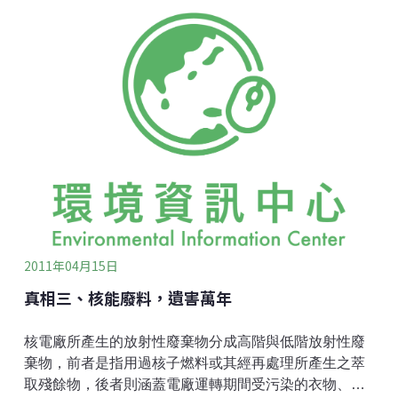
會面臨鈾礦枯竭的危機。」而德國的能源監察小組於
2006年的報告中，也同樣指出2020年後鈾礦供給亦會出
現匱乏的情形。既使是推廣核能不遺餘力的國際原子能
總署，根據其2007年出版的鈾礦紅皮書，全球確知鈾礦
蘊藏量為330萬公噸，而當前全球每年核能發電所需的
鈾礦量為6萬5千公噸。因此在總裝置容量不增加下，既
有的鈾礦蘊藏量，也將在50年使用耗竭。在鈾礦將比石
油更早面臨耗竭的狀況下，擴張核電因應能源匱乏，毋
寧是自掘墳墓。
2011年04月15日
真相三、核能廢料，遺害萬年
核電廠所產生的放射性廢棄物分成高階與低階放射性廢
棄物，前者是指用過核子燃料或其經再處理所產生之萃
取殘餘物，後者則涵蓋電廠運轉期間受污染的衣物、水