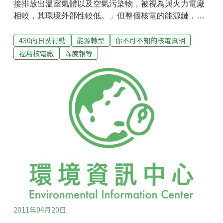
接排放出溫室氣體以及空氣污染物，被視為與火力電廠
相較，其環境外部性較低。」但整個核電的能源鏈，從
鈾礦提煉、硬體建設到廢棄物處理，均會排放出溫室氣
430向日葵行動
能源轉型
你不可不知的核電真相
體。新加坡大學的Sovacool教授(2008)彙整了國際上
103項關於核能生命週期的溫室氣體排放量之研究，依
福島核電廠
深度報導
據研究時間、方法及資料透明度篩選出19項可信度較高
的研究，統計分析後顯示核電的整體生命週期溫室氣體
排放量平均值為每度66克二氧化碳當量，核燃料提煉端
佔了38%。若保守以平均值與其他再生能源相比較，顯
著屬於高碳能源。此外，史丹佛大學Jacobsen教授
（2009）也指出，除考量整個生命週期的溫室氣體排放
量外，若將興建核能的機會成本以及恐怖份子所造成的
安全風險納入考量，則其碳排放量攤分後，核電的溫室
氣體排放量將高達每度180克二氧化碳當量，排放量為
其他再生能源3倍以上。圖1 各類發電技術碳足跡比較
2011年04月20日