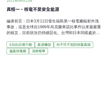
2011年04月12日
真相一、核電不是安全能源
編者前言：日本3月11日發生福島第一核電廠輻射外洩
事故，這是全球自1986年烏克蘭車諾比事件以來最嚴重
的核災，目前狀況仍持續惡化。台灣和日本同樣處於地
震帶上，應記取歷史悲劇的教訓，徹底檢討核能政策的
430向日葵行動
能源轉型
你不可不知的核電真相
存廢。本報今日起與長期關心核安問題的「綠色公民行
動聯盟」合作，一連十天連載「你不可不知的核電真
福島核電廠
深度報導
相」。在您決定是否響應「430向日葵廢核行動」之
前，邀請您一起共同來探討，我們如何保障安全的用
電，走出核災威脅的陰影。台電與核能學界常說核電是
最安全的能源，甚至強調福島核災是上帝在幫人們做實
驗，想要測試看看人類的核能安全能到什麼程度，每一
次的災難對往後的核電廠反而是祝福。但這絕非事實。
根據新加坡國立大學Sovacool教授的研究1，在1907年
至2007年這100年間，核電相關意外，導致了四千人的
死亡，高於石油、煤礦開採以及天然氣等石化能源。而
其造成人民財產的損失總計高達166億美元，亦較上述