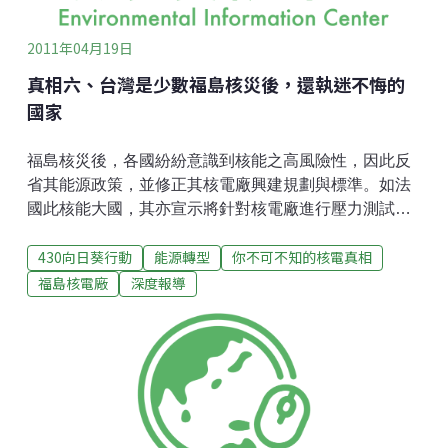
2011年04月19日
真相六、台灣是少數福島核災後，還執迷不悔的
國家
福島核災後，各國紛紛意識到核能之高風險性，因此反
省其能源政策，並修正其核電廠興建規劃與標準。如法
國此核能大國，其亦宣示將針對核電廠進行壓力測試，
檢測其安全性，若有不符者，既立即關廠。甚至連中國
430向日葵行動
能源轉型
你不可不知的核電真相
此亟欲推展核電的國家，亦正式公布調整核安全規劃，
未完成安全規劃前，暫停審批核電項目包括開展前期工
福島核電廠
深度報導
作的項目。但在台灣方面，政府雖提出「核安家園」口
號，但僅是將本來核二核三因運轉執照換發時所需進行
的審查，美化成提前進行每十年一次的體檢，悍然拒絕
馬上停機的要求。亦未如同歐盟國家從此次福島核災學
到的經驗，要卻確保核安，絕非運用常規性的檢驗，應
檢驗其在洪災、恐怖份子、地震複合型災難發生下，進