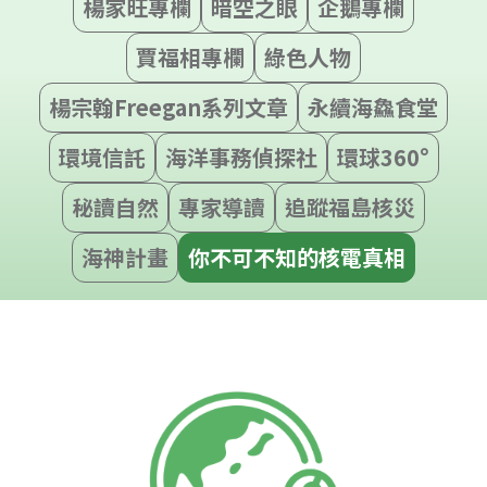
楊家旺專欄
暗空之眼
企鵝專欄
賈福相專欄
綠色人物
楊宗翰Freegan系列文章
永續海鱻食堂
環境信託
海洋事務偵探社
環球360°
秘讀自然
專家導讀
追蹤福島核災
海神計畫
你不可不知的核電真相