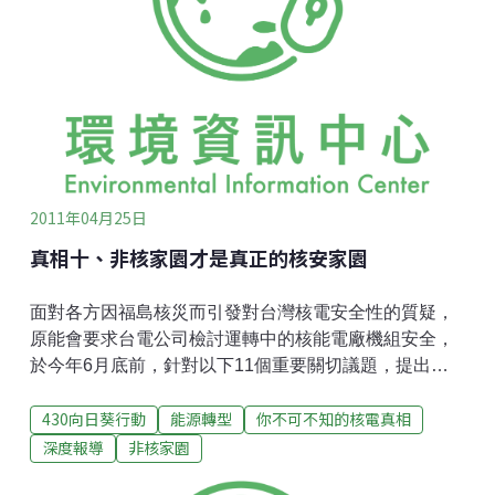
2011年04月25日
真相十、非核家園才是真正的核安家園
面對各方因福島核災而引發對台灣核電安全性的質疑，
原能會要求台電公司檢討運轉中的核能電廠機組安全，
於今年6月底前，針對以下11個重要關切議題，提出檢
討報告：1.廠區交流電源全部喪失(全黑)事件，包括電廠
430向日葵行動
能源轉型
你不可不知的核電真相
正常/緊急電源檢視及喪失時之處理方式與改善做法。 2.
廠房/廠區水災事件及防海嘯能力，包括電廠廠房/廠區排
深度報導
非核家園
水設施檢視及緊急狀況(包含海嘯、土石流、淹水)之處理