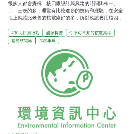
很多人都會覺得，核四廠設計與興建的時間比核一、
二、三晚的多，理當有比較進步的技術和經驗，在安全
性上應該比老舊的核電廠好的多，所以應該要用核四來
替代核一核二的供電，比較能保障安全。理論上來說，
430向日葵行動
能源轉型
你不可不知的核電真相
這樣推想或許沒錯，不過以目前的工程狀況來說，卻是
完全相反的。首先，要先從「統包」跟「分包」講起。
福島核電廠
深度報導
全世界絕大多數的核電廠，包括核一、二、三廠，都是
採用「統包」的方式，由一個得標的統包商負責整個電
廠興建的統籌，以電廠的買主—電力公司，所開出的規
格需求，從設計、施工到測試，陸續完成，再交給電力
公司作運轉和管理。「統包」並不意味著所有的元件都
是該統包商所生產，但會依循著相對有經驗的工程施作
方法、流程和系統整合規範來進行，雖然仍無法完全保
證電廠日後運轉絕對安全無虞，但確實因為有一個統包
的角色，能夠在建廠過程中從頭到尾把關、負責，將核
電廠複雜的各個要件完工並組裝整合起來，再交付運
轉。但核四廠卻是選擇了另一個風險更高