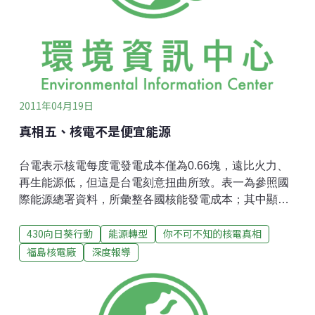
行壓力測試。而在立法院中，雖有潘孟安、蘇震清、李
俊毅、陳明文、蕭景田等立委提案凍結台電與核電有關
的預算，要求其「經濟部會同行政院原子能委員會，針
對我國核能發電政策之檢討、核電廠安全及核災防範、
用過核燃料之處置、核電廠除役之規
2011年04月19日
真相五、核電不是便宜能源
台電表示核電每度電發電成本僅為0.66塊，遠比火力、
再生能源低，但這是台電刻意扭曲所致。表一為參照國
際能源總署資料，所彙整各國核能發電成本；其中顯示
台灣核電廠的發電成本竟然僅為中國的1/3，明顯不合
430向日葵行動
能源轉型
你不可不知的核電真相
理，台電不無刻意扭曲的嫌疑。表一、 各國核電發電成
本比較（IEA, 2010, Projected Costs of Generating
福島核電廠
深度報導
Electricity 2010 Edition）從圖一可知，依據台電提供的
資料，目前既有核電的發電成本中，以核廢處理及除役
費用的提撥費用最高，佔27%，其他人事行政等營運費