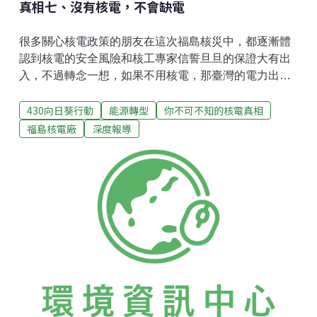
真相七、沒有核電，不會缺電
很多關心核電政策的朋友在這次福島核災中，都逐漸體
認到核電的安全風險和核工專家信誓旦旦的保證大有出
入，不過轉念一想，如果不用核電，那臺灣的電力出現
缺口怎麼辦？是不是會如經濟部對外說的，「將會有1/3
430向日葵行動
能源轉型
你不可不知的核電真相
的廠商得關門。」所謂的備用容量率是指目前發電系統
的發電能力，相較全年用電量最高的那一日所需的供電
福島核電廠
深度報導
能力高出多少。台灣的法定備用容量率是16%，而近年
來均在20%以上。而若依照能源局所公佈的《99年至
108年長期負載預測與電源開發規劃》之資料，去年底
台灣的淨尖峰能力為44827MW，意即，若目前馬上停止
既有6座核電機組之運轉，扣除其所提供的4886MW的淨
尖峰能力，尚有將近40000MW的淨尖峰能力。因此若核
電馬上停機，則台灣的備用容量率將降為11%左右，還
高過日、韓的備用容量率。且若能更進一步力行節電，
使尖峰負載抑制近5年最低值時，則此時既使不採用核
電，備用容量率仍可維持18%以上，符合法定備用容量