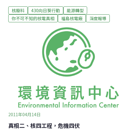
處理殘渣、工具及廢棄的零組件、設備、樹脂、除役後
核廢料
430向日葵行動
能源轉型
反應爐體相關廢棄物。針對『用過核子燃料』，目前台
電所規劃的處理方式有以下三階段：§ 第一階段為濕式
你不可不知的核電真相
福島核電廠
深度報導
貯存：用過核燃料剛自反應爐退出時，尚有殘餘的熱量
及輻射線，因此必須存放在電廠內用過核燃料水池中一
段時間，以進行必要之冷卻。§ 第二階段為乾式貯存：
用過核燃料在上述水池中經多年冷卻以後，其殘餘熱及
輻射線已大幅降低，因此可將其自水池中移出，於電廠
內另興建乾式貯存設施以進行用過核燃料的乾式貯存。§
第三階段為再處理或最終處置：在乾式貯存期間，可以
將用過核燃料取出，進行再處理以回收鈾與鈽等可利用
的物質；或建造最終處置場，永久處置用過核燃料，或
永久處置經再處理所產生的高放射性廢棄物，使其與人
現類生活圈永久隔離。然而
2011年04月14日
真相二、核四工程，危機四伏