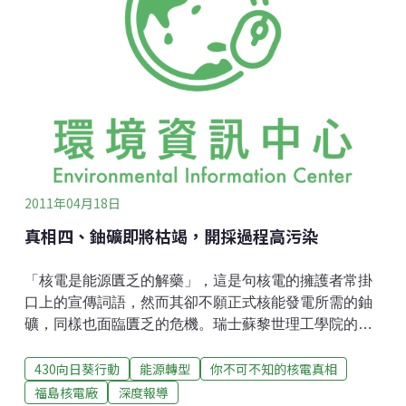
用次之，而硬體建設的攤提費用僅占12%不到，甚至低
於燃料成本的佔比。但此成本結構上面，與國際各國的
核能發電成本，有極大的差異。根據國際能源總署的資
料顯示，就核電的成本結構而言，硬體建設的費用應佔
核電發電成本的65%以上，但台灣卻僅佔12%。圖一、
台電核電發電成本結構
2011年04月18日
真相四、鈾礦即將枯竭，開採過程高污染
「核電是能源匱乏的解藥」，這是句核電的擁護者常掛
口上的宣傳詞語，然而其卻不願正式核能發電所需的鈾
礦，同樣也面臨匱乏的危機。瑞士蘇黎世理工學院的
Dittmar博士去年在arXiv線上期刊上發表的《核能的未
430向日葵行動
能源轉型
你不可不知的核電真相
來：事實與虛構》(The Future of Nuclear Energy: Facts
and Fiction)一文中，既指出「最快在2013年時，全球既
福島核電廠
深度報導