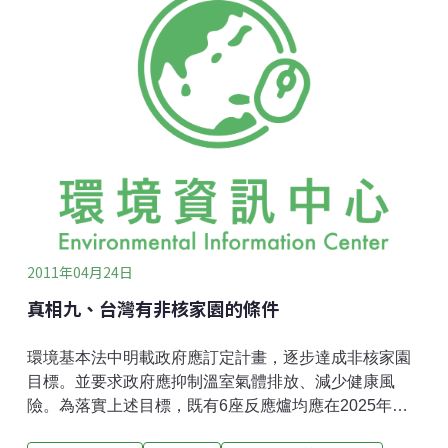
方式與改善做法。 3.用過燃料池完整性及冷卻能力，包
括用過燃料池之耐震、冷卻能力、防範重物墜落、備援
能力之檢視及喪失能力時之處理方式與改善做法。 4.熱
移除及最終熱沉能力，包括反應爐、抑壓池、圍阻體及
相關安全有關移熱系統功能檢視及喪失功能時之處理方
式與改善做法。 5.事故處理程序與訓練，包括機組人
員、廠外支援與備援人力與設備之檢視與人員訓練，及
緊急狀況時之處理方式與改善做法。 6.機組斷然處置程
序之建立，包括檢討與建立機組斷然處置之通報、
2011年04月24日
真相九、台灣有非核家園的條件
環境基本法中明載政府應訂定計畫，逐步達成非核家園
目標。並要求政府應抑制溫室氣體排放、減少健康風
險。為落實上述目標，既有6座反應爐均應在2025年前
除役、核四不商轉，且達到永續能源政策綱領訂出：