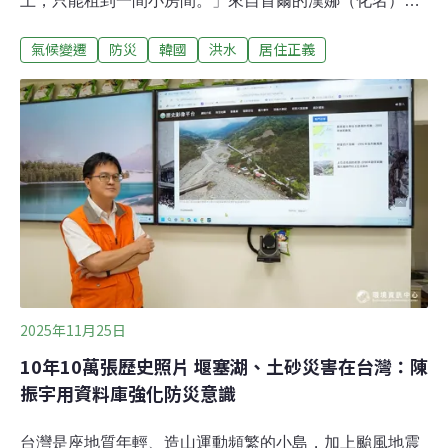
上，只能租到一間小房間。」來自首爾的漢娜（化名）
說。2020年韓國電影《寄生上流》（Parasite）拿下奧斯
氣候變遷
防災
韓國
洪水
居住正義
卡四項大獎 ，主角金基澤居住的狹小半地下屋成為國際話
題。兄妹二人縮在屋內一角尋找Wifi訊號的畫面，為日後
一家人不計代價「往高處爬」的劇情埋下伏筆。2022年首
爾的一場大雨，半地下屋三位居民受困溺斃的新聞，將電
影情節拉回現實。「往高處住的人較成功」《寄生上流》
劇情後段，一場滂沱暴雨讓金基澤家失去棲身之所，漫過
巷弄、淹過半身的洪水，漂浮在污水中的家具、不斷從馬
桶中翻湧出的髒水不只是災難場景，也是現實的倒影，道
出了貧富之間難以跨越的階級鴻溝。韓國影劇常用半地下
屋來描繪貧窮階級，但對不少韓國人來說，半地下屋其實
是熟悉的生活選項。漢娜說，「我媽媽討厭半地下屋，他
小時候住過那種地方，這讓他想起以前
2025年11月25日
10年10萬張歷史照片 堰塞湖、土砂災害在台灣：陳
振宇用資料庫強化防災意識
台灣是座地質年輕、造山運動頻繁的小島，加上颱風地震