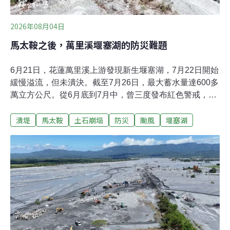
2026年08月04日
馬太鞍之後，萬里溪堰塞湖的防災難題
6月21日，花蓮萬里溪上游發現新生堰塞湖，7月22日開始
緩慢溢流，但未潰決。截至7月26日，最大蓄水量達600多
萬立方公尺。從6月底到7月中，曾三度發布紅色警戒，居
民撤離最長超過十天。堰塞湖這種存在高度不確定性的天
潰堤
馬太鞍
土石崩塌
防災
颱風
堰塞湖
然災害，對防災決策與風險溝通帶來哪些難題？萬里溪堰
塞湖形成，下游住戶兩百多人劃入警戒區6月25日，中度
颱風米克拉接近台灣，預估將在東部帶來豪雨，花蓮縣萬
榮鄉與鳳林鎮的鄉公所職員與員警，忙著挨家挨戶確認保
全戶居民是否已經撤離。這場撤離行動，不只是因為颱
風。仔細一看，不少住家都被貼上「萬里溪堰塞湖保全
戶」的告示，因為就在四天前的6月21日，林保署航遙測
分署，在萬里溪發現一處約45公頃的崩塌地阻塞河道，形
成堰塞湖。陽明交通大學防災與水環境研究中心助理研究