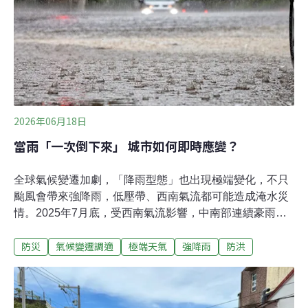
的拍攝地。這裡還是兼具防災教育意義與獨特體驗的地
點，提供七種行程。除了神殿，你還有機會走在工人維修
通道往下看深約70公尺的豎井，這個井的大小足以擺下一
架太空梭或自由女神像。（閱讀更多：地底50公尺
2026年06月18日
當雨「一次倒下來」 城市如何即時應變？
全球氣候變遷加劇，「降雨型態」也出現極端變化，不只
颱風會帶來強降雨，低壓帶、西南氣流都可能造成淹水災
情。2025年7月底，受西南氣流影響，中南部連續豪雨一
週，在8月2日台南永康清晨時雨量103.5毫米突破歷史紀
防災
氣候變遷調適
極端天氣
強降雨
防洪
錄，高雄桃源、嘉南山區甚至發生土石流崩塌與人員傷亡
災情。國家災害防救科技中心統計，這場豪雨累積雨量，
直逼2009年的莫拉克颱風。當降雨從季節性事件，變成隨
時可能發生的風險，城市的預警、應變與檢討，每一個環