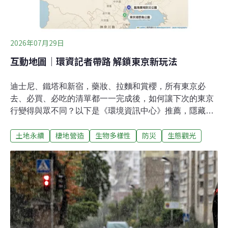
災後被動清淤與末端清理，全面跨入「源頭預防、科技應
變」的韌性防災新模式。他強調，雖然深受鏟子超人感
動，但不能每次災害都靠志工，政府必須精進應對災後大
2026年07月29日
量且具危害性之廢棄物，故環境部發布《災害廢
互動地圖｜環資記者帶路 解鎖東京新玩法
迪士尼、鐵塔和新宿，藥妝、拉麵和賞櫻，所有東京必
去、必買、必吃的清單都一一完成後，如何讓下次的東京
行變得與眾不同？以下是《環境資訊中心》推薦，隱藏在
東京近郊與市區的明珠。記者親自走訪，提供你獨樹一格
土地永續
棲地營造
生物多樣性
防災
生態觀光
的體驗和採購樂趣。埼玉：深藏地底的防災神殿首都圈外
郭放水路「龍Q館」：埼玉縣春日部市上金崎720 （地圖
1）搭乘電車來到東京附近的埼玉，地底22公尺藏著一座
「神殿」，面積是希臘帕德嫩神殿的6.4倍，不為神祇祭
祀，而是為守護民眾安全。「首都圈外圍排水道」（首都
圈外郭放水路）的實際功能像是一個「調壓水槽」，在水
災來時，協助排放多餘的水。沒有運作時，開放民眾參
觀。充滿未來感的神秘氣氛，也讓這裡成為不少影劇作品