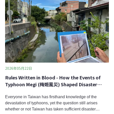
節都需要透過更新的科技工具，強化判斷精準度。本文訪
問國家災害防救科技中心氣象組于宜強組長、國家災害防
救科技中心坡地與洪旱組張志新組長、經濟部水利署水利
防災組林益生組長，以及國立台灣大學土木系游景雲教
授，從預警、應變、檢討三個面向，剖析台灣面對強降雨
的應變系統。「年總雨量」沒變，變的是「強度與節奏」
「我們並沒有看到『年總降雨量』明顯增加，但降雨條件
的變異增大了。」游景雲教授指出，近年來
2026年05月22日
Rules Written in Blood - How the Events of
Typhoon Megi (梅姬風災) Shaped Disaster
Awareness in Subei Village
Everyone in Taiwan has firsthand knowledge of the
devastation of typhoons, yet the question still arises
whether or not Taiwan has taken sufficient disaster