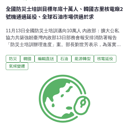
全國防災士培訓目標年底十萬人、韓國古里核電廠2
號機通過延役、全球石油市場供過於求
11月13日全國防災士培訓邁向10萬人 內政部：擴大公私
協力共築強韌臺灣內政部13日部務會報安排消防署報告
「防災士培訓辦理進度」案。部長劉世芳表示，為落實總
統「全社會防衛韌性」理念，強化全民防災意識與基層應
防災
韓國
編輯直送
石油
能源轉型
核電延役
變能量，持續推動防災士培訓制度，至11月10日止，全國
已培訓並完成審核取證計有7萬6516名防災士，預計今年
氣候變遷
底可望達成培訓防災士達10萬名之目標。（經濟日報報
導）水里山區被偷倒 廢棄物超過15噸南投水里鄉山區又遭
倒事業廢棄物，此次民眾通報，警方與南投縣環保局到場
稽查，發現是當地有民眾拆房，但包商卻到偏僻山區亂
倒，經查廢棄物超過15噸，警方將通知行為人到案，並依
廢棄物清理法送辦，最重處五年徒刑，得併科1500萬元罰
金。（自由時報報導）