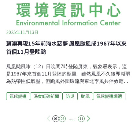
2025年11月13日
蘇澳再現15年前淹水惡夢 鳳凰颱風成1967年以來
首個11月登陸颱
鳳凰颱風昨（12）日晚間7時登陸屏東，氣象署表示，這
是1967年來首個11月登陸的颱風。雖然鳳凰不久後即減弱
為熱帶性低氣壓，但颱風外圍環流與東北季風共伴效應影
響，為北部、東部地區帶來豪雨，蘇澳更創下歷史第二高
氣候變遷
深度低碳新聞
防災
颱風
氣候變遷調適
的單日最大雨量紀錄。這場豪雨也導致蘇澳市區淹水，最
深達一層樓高，再現15年前梅姬颱風噩夢。鳳凰豪雨灌東
北部 蘇澳創歷史第二高單日最大雨量鳳凰颱風與東北季風
共伴效應為北、東部帶來豪雨。內政部消防署統計，截至
......
01
02
11
今日上午8時，全國累計災情共489件、95人受傷，災情以
宜蘭最多，達214件。在宜蘭蘇澳地區，11日晚間暴雨使