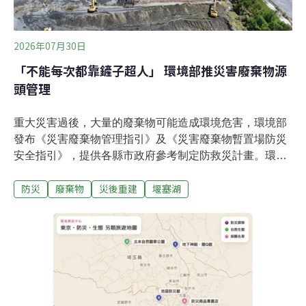
員李國維指出，萬里溪過去就曾多次出現堰塞湖，只是這
次規模較大，「因為這裡的特性就是，它的峽谷非常陡峭
狹窄，像V形，岩石葉理又比較垂直，
2026年07月30日
「不能每次都靠鏟子超人」 環境部推災害廢棄物源
頭管理
重大災害過後，大量的廢棄物可能造成環境危害，環境部
發布《災害廢棄物管理指引》及《災害廢棄物暫置場防災
安全指引》，提供各縣市政府參考制定防救災計畫。環境
部昨（29）日表示，不能每次災害都靠鏟子超人，要翻轉
防災
廢棄物
災後重建
堰塞湖
過去災後被動清理的思維，轉為事前預防與源頭管理。記
取馬太鞍教訓 參考日本建「暫置場」安全指引去（2025）
年9月23日強颱樺加沙引發花蓮馬太鞍溪堰塞湖潰堤災
情，全台志工響應加入清除花蓮光復災區的淤泥等災害廢
棄物，協助災區恢復正常生活。近一年後，主責災後廢棄
物清理的環境部召開記者會，揭幕「金鏟子」紀念裝置藝
術，紀念當時50萬人次「鏟子超人」志工與國軍。環境部
部長彭啓明表示，金鏟子也象徵台灣防救災模式從過去的