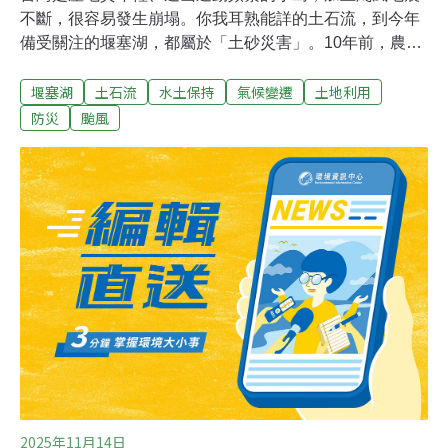
不斷，很容易發生崩塌。你我耳熟能詳的土石流，到今年
備受關注的堰塞湖，都屬於「土砂災害」。10年前，農業
部農村發展及水土保持署（當時為農委會水土保持局）發
堰塞湖
土石流
水土保持
氣候變遷
土地利用
起「土砂災害歷史照片與故事募集」，今年已經累計近10
萬張照片、空照及衛星影像。面對土砂災害，我們的準備
防災
颱風
夠嗎？災害歷史影像平台的發起人、水保署減災監測組長
陳振宇接受《環境資訊中心》專訪，分享防災心境。土砂
災害在台灣：造山、颱風地震 與居住其中的人們為什麼台
灣這麼容易發生土石流、崩塌災害呢？陳振宇解釋，台灣
75%以上國土是山坡地，「有山就會崩」。崩塌的土石沖
到下游，形成沖積扇，經過風化崩解等作用，最終成為肥
沃的沖積平原，這也是台灣西半部平原地區的成因。換句
話說，如果沒有造山運動、沒有崩塌和土石流，台灣不會
有西半部的居住區。陳振宇舉例，民俗上說「左青龍右白
虎、背後有靠山」，被山環抱的地方就是風水寶
2025年11月14日