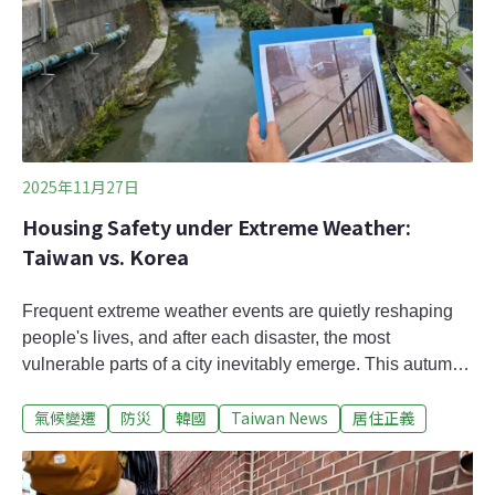
縣五峰鄉、苗栗縣卓蘭鎮、台中市和平區、南投縣信義
鄉、嘉義縣竹崎鄉、高雄市六龜區、屏東縣三地門鄉、台
東縣海端鄉、台東縣卑南鄉、花蓮縣
2025年11月27日
Housing Safety under Extreme Weather:
Taiwan vs. Korea
Frequent extreme weather events are quietly reshaping
people's lives, and after each disaster, the most
vulnerable parts of a city inevitably emerge. This autumn,
the Environmental Information Center (EIC,環境資訊中心)
氣候變遷
防災
韓國
Taiwan News
居住正義
traveled through Taiwan and Seoul, South Korea, to
document how both places have built resilience and
created the first line of defense in their everyday lives. ​