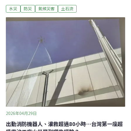
prevention measures? Fifteen years ago, Typhoon Megi
水災
防災
氣候災害
土石流
(梅姬颱風) devastated Su'ao Township in ​​Yilan, with
torrential rains causing extreme flooding and powerful
mudslides, resulting in the deaths of 38 people. In Subei
Village, where the famous
2026年04月29日
出動消防機器人、灌救超過80小時⋯台灣第一座超