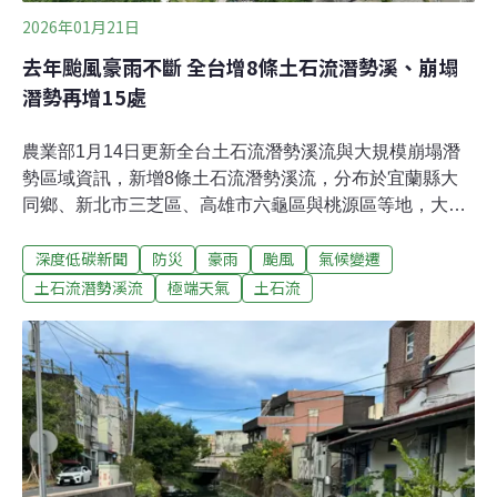
2026年01月21日
去年颱風豪雨不斷 全台增8條土石流潛勢溪、崩塌
潛勢再增15處
農業部1月14日更新全台土石流潛勢溪流與大規模崩塌潛
勢區域資訊，新增8條土石流潛勢溪流，分布於宜蘭縣大
同鄉、新北市三芝區、高雄市六龜區與桃源區等地，大規
模崩塌潛勢區也新增15處。農村發展與水土保持署說明，
深度低碳新聞
防災
豪雨
颱風
氣候變遷
部分區域是受到去年0728豪雨與丹娜絲颱風、薇帕颱風等
災害影響而新增納入，會要求地方政府在5月汛期以前更
土石流潛勢溪流
極端天氣
土石流
新疏散避難計畫及保全住戶清冊。去年豪雨事件等災害 土
石流潛勢溪再增8條農業部於1月14日更新全台土石流潛勢
溪流與大規模崩塌潛勢區域資訊。根據最新公告，新增8
條土石流潛勢溪流分布於宜蘭縣大同鄉、新北市三芝區、
南投縣埔里鎮、彰化縣二水鄉、高雄市六龜區及高雄市桃
源區，全台共計1753條土石流潛勢溪流。大規模崩塌潛勢
區新增15處，分布於新北市坪林區、桃園市復興區、新竹