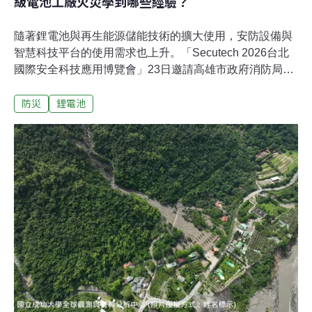
級電池工廠火災學到哪些經驗？
隨著鋰電池與再生能源儲能技術的擴大使用，安防設備與
智慧科技平台的使用需求也上升。「Secutech 2026台北
國際安全科技應用博覽會」23日邀請高雄市政府消防局大
隊長吳佩城，分享三元鋰電池工廠火災的搶救經驗。當天
防災
鋰電池
也邀請產官學界針對儲能防災的技術趨勢、建築應用等方
面交流。消防機器人也要84小時 鋰電池火災難撲滅隨著鋰
電池與電動車普及，消防體系面臨「熱失控」的挑戰。高
雄市政府消防局大隊長吳佩城分享去年7月高雄三元鋰電
池廠的救災經驗表示，當時調動消防機器人與無人機，從
破裂的屋頂灌水。「我們總共花了84個小時火勢才完全熄
滅。」鋰電池救災最困難之處在於，只要現場冷卻不足
（30℃以下），內部的熱失控反應就會持續循環，導致殘
火復燃，成為與化學反應抗衡的消耗戰。高雄三元鋰電池
廠是台灣第一座超級電池示範工廠，生產的鋰電池主要用
於高階機具，包含電動跑車或直升機等。消防車行車紀錄
器的畫面顯示，起初僅是黑煙瀰漫