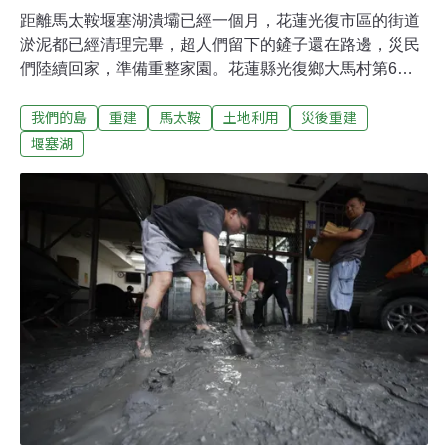
距離馬太鞍堰塞湖潰壩已經一個月，花蓮光復市區的街道
淤泥都已經清理完畢，超人們留下的鏟子還在路邊，災民
們陸續回家，準備重整家園。花蓮縣光復鄉大馬村第6鄰
和第10鄰的住戶，潰壩時首當其衝、受創慘重。居民戲稱
我們的島
重建
馬太鞍
土地利用
災後重建
這裡現在是名符其實的家徒四壁，連門都沒有。雖然家當
全部歸零，但老人家還是想早點回家。善心團體捐贈的物
堰塞湖
資、床鋪，讓高先生和阿媽可以暫時棲身。住在旁邊另一
棟平房的老夫婦也搭交通車，從瑞穗臨時收容的民宿返家
清洗家園。房子沒門沒窗，只好搭帳篷休息。家園修繕的
困境在佛祖街，多數住家的淤泥已經清理完畢。陳女士一
家從馬太鞍教會收容處所回家已經兩個多星期，住家木造
門窗全毀，只好先用塑膠帆布遮蔽，四周還堆置著沒有清
運出去的淤泥。雖然已經接上臨時水電，但還沒有熱水，
也無法使用浴室和廁所。位於中華路上的保安寺旁，淤泥
堆積成山，但一旁的住戶曾先生耐不住老人家的要求，還
是回家居住。砂石車和怪手來來往往，粉塵飛揚，目前