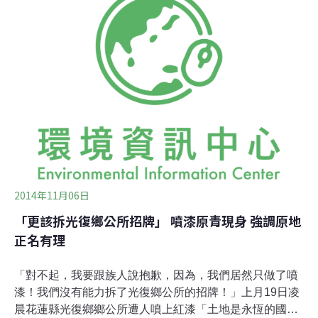
移師東部舉辦，地點選在馬太鞍與太巴塱傳統領域因台9
線阻隔所造成的破碎帶植樹，種下可生產糧食或有利動物
棲息及覓食的林木或矮灌木，以此宣示國土綠網政策目標
與決心。植樹前，馬太鞍、太巴塱部落頭目、祭司以以族
語稟告祖靈，並以地主的身分歡迎貴賓。當天總統蔡英文
因母喪未能主持，由總統府秘書姚人多代表，但他未公開
發言。種回縱谷原生樹種 架構野生動物回家的路「讓野生
動物穿梭兩山脈時，有一條平安回家的路，相信祖
2014年11月06日
「更該拆光復鄉公所招牌」 噴漆原青現身 強調原地
正名有理
「對不起，我要跟族人說抱歉，因為，我們居然只做了噴
漆！我們沒有能力拆了光復鄉公所的招牌！」上月19日凌
晨花蓮縣光復鄉鄉公所遭人噴上紅漆「土地是永恆的國