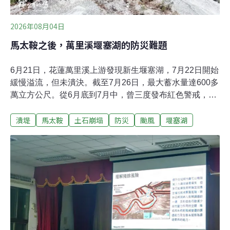
2026年08月04日
馬太鞍之後，萬里溪堰塞湖的防災難題
6月21日，花蓮萬里溪上游發現新生堰塞湖，7月22日開始
緩慢溢流，但未潰決。截至7月26日，最大蓄水量達600多
萬立方公尺。從6月底到7月中，曾三度發布紅色警戒，居
民撤離最長超過十天。堰塞湖這種存在高度不確定性的天
潰堤
馬太鞍
土石崩塌
防災
颱風
堰塞湖
然災害，對防災決策與風險溝通帶來哪些難題？萬里溪堰
塞湖形成，下游住戶兩百多人劃入警戒區6月25日，中度
颱風米克拉接近台灣，預估將在東部帶來豪雨，花蓮縣萬
榮鄉與鳳林鎮的鄉公所職員與員警，忙著挨家挨戶確認保
全戶居民是否已經撤離。這場撤離行動，不只是因為颱
風。仔細一看，不少住家都被貼上「萬里溪堰塞湖保全
戶」的告示，因為就在四天前的6月21日，林保署航遙測
分署，在萬里溪發現一處約45公頃的崩塌地阻塞河道，形
成堰塞湖。陽明交通大學防災與水環境研究中心助理研究