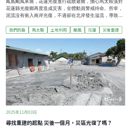
鳳凰颱風來襲，花蓮光復進行疏散避難，擔心馬太鞍溪對
花蓮縣光復鄉再度造成災害，全體動員警戒待命。所幸，
泥流沒有衝入南岸光復，不過卻在北岸發生溢流，導致萬
榮鄉明利村多棟房屋受損，農田與道路受到影響，形成新
我們的島
馬太鞍
土地利用
颱風
花蓮
災後重建
的災情……鳳凰颱風路徑曲折，氣象預測經過菲律賓後，
將會90度轉向直撲台灣，颱風登陸前，花蓮已經降下大
雨，政府擔心馬太鞍溪造成災情，在11月10日對溪流兩岸
居民進行疏散避難，居民進入各地收容所。光復鄉大馬村
居民陳先生一家人，住進光復國小收容所，簡易的收容環
境，生活十分不便。對於不斷躲避災害，頻繁進入收容
所，他希望能夠快點確定，中繼或安置計畫。居民疏散後
的光復街道，店鋪全關，空無一人，上次受災嚴重的阿陶
莫部落，在災後就成立部落的巡守隊，疏散時進行家戶巡
查，避免有人留在紅色警戒區。巡守隊另一項工作，就是
守護部落嚴防小偷，災區已經發生多起竊盜事件。馬太鞍
溪再度溢流 萬榮鄉明利村受災當大家都擔心，大水
2025年11月03日
尋找重建的起點 災後一個月，災區光復了嗎？