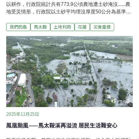
以耕作，行政院統計共有773.9公頃農地遭土砂淹沒......農
地受災情形，行政院以土砂平均埋沒厚度50公分為基準。
小於50公分列為一般受災區；大於50公分劃為重災區。一
我們的島
馬太鞍
土地利用
花蓮
災後重建
般受災區農業用地淹沒面積，統計共555.31公頃，重災區
農業用地則有218.59公頃，合計為773.9公頃。這麼大面
積的農地受損，受損程度都不相同，復耕如何可能？輕中
度受災：可進行土壤改良農業部成立土壤專家團，進行現
地量測，依照不同受災程度，擬定土壤改良措施。農業部
花蓮區改良場作物環境科助理研究員倪禮豐表示，土壤經
過檢測，沒有重金屬污染疑慮，農民可以放心進行後續種
植作業，但是考量土壤有機質不足、土壤分層，以及地力
缺乏等問題，因此根據不同受災程度的農地，分別提出復
耕建議。花改場將淤土深度小於10公分、10到20公分和20
公分以上分為三種樣態。淤土深度小於10公分的農地，建
議施
2025年11月25日
鳳凰颱風——馬太鞍溪再溢流 居民生活難安心