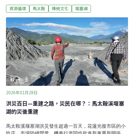
巴塱阿美陶的傳統與挑戰 花蓮縣光復鄉這塊土地上，有著
資源循環
馬太鞍
傳統文化
堰塞湖
阿美族傳統的製陶中心。來自太巴塱部落工藝家林恆智
說，阿陶莫、太巴塱到砂荖部落，都曾經是製陶的地方。
沿著海岸山脈採集到的黏質土壤，成為阿美族製作日常使
用器皿的材料。就連附近馬佛社區原住民、客家、閩南多
元族群在此生活，這裡的居民也重新學習製陶，成為在地
的發展特色。林恆智為了找回阿美陶製陶文化，研讀文
獻，尋找採土的地點，終於成功以傳統方式做出太巴塱阿
美陶，特有的豬血色陶器。但是這次堰塞湖的災害，淤泥
湧進他的工作室，陶器碎落一地，窯也損毀了，林恆智只
能重新開始，林恆智說，支撐他繼續做下去的動力，是一
股傳承的使命感。林恆智說，他也希望等工作室整理告一
段落後，開始研究如何運用這些淤泥製陶，他希望還是用
2026年01月28日
傳
洪災百日—重建之路，災民在哪？：馬太鞍溪堰塞
湖的災後重建
馬太鞍溪堰塞湖洪災發生超過一百天，花蓮光復市區的小
吃店、市場陸續營業，機車行老闆也批進新車重新開張，