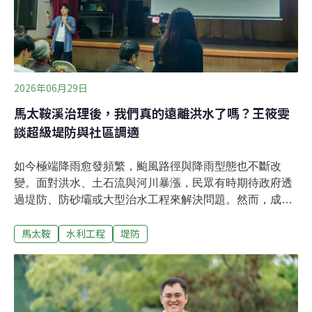
員李國維指出，萬里溪過去就曾多次出現堰塞湖，只是這
次規模較大，「因為這裡的特性就是，它的峽谷非常陡峭
狹窄，像V形，岩石葉理又比較垂直，
2026年06月29日
馬太鞍溪治理後，我們真的遠離洪水了嗎？王筱雯
談超級堤防與社區調適
如今極端降雨愈發頻繁，颱風路徑與降雨型態也不斷改
變。面對洪水、土石流與河川暴漲，民眾有時期待政府透
過堤防、防砂壩或大型治水工程來解決問題。然而，成功
大學教授王筱雯認為，當氣候變遷成為常態之後，社會必
馬太鞍
水利工程
堤防
須重新思考「安全」究竟是什麼。從殘餘風險看防災新思
維今年年初，花蓮的「Cilah-鹽巴工作站」（馬太鞍溪流
域的跨部落阿美族青年所組織）、地球公民基金會，在花
蓮光復鄉的大華活動中心邀請成大防災中心的王筱雯教授
以「堰塞湖溢流後的馬太鞍溪安全嗎？蓋了堤防就沒問