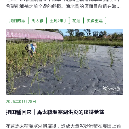
希望能彌補之前全毀的虧損。陳老闆的店面目前還在繳貸
款，為了償還貸款只能咬著牙繼續拚下去，但還有大約四
我們的島
馬太鞍
土地利用
花蓮
災後重建
成的店面，洪災至今仍然未恢復。堰塞湖洪災後，政府補
貼商家每戶一萬，設備補助最高5萬，貸款也有最高50萬
的利息補貼，但重新營業除了要考慮經費，還要考慮不確
定的風險。被淤泥包圍，難以安居的生活市區的住家已經
裝好門窗，重新裝潢，生活漸漸回到原本的軌道。但在重
災區佛祖街、學士街一帶，時光似乎凍結在去年10月，居
民面對的仍是被淤泥包圍，殘破的家園。陳太太和先生住
在臨時安置所兩個月，之後又搬到市區租房子住，老夫妻
兩每天都回家整理家園。九年前他們離開北部，花了四五
百萬來光復買農地置產，養雞、種菜，過著悠閒的退休生
活。去年10月在鏟子超人的幫忙下，被淤泥埋沒的房屋重
見天日，但住家四周的泥堆成綿延的小山，一下雨
2026年01月28日
把田種回來｜馬太鞍堰塞湖洪災的復耕希望
花蓮馬太鞍堰塞湖潰壩後，造成大量泥砂淤積在農田上難