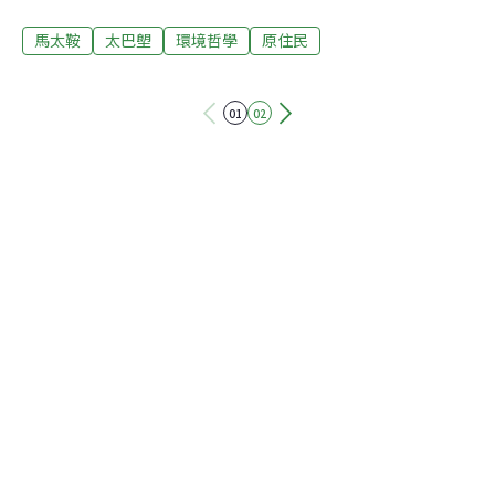
家」、「誰的光復、名從主人」引起軒然大波。6日上
馬太鞍
太巴塱
環境哲學
原住民
午，行動者現身警政署前，承認自己的行為，強調「原地
正名有理」。噴漆行動是實現台灣族群轉型正義極為重要
的第一步，更揭露當地鳳林分局、花蓮地檢署，以密集電
01
02
話約談騷擾、「一路護送」等手段，恫嚇、「政治追殺」
支持的族人。原青：恢復部落名 為凸顯民族自決權動手噴
漆者為「馬太攻守聯盟」，他們當天更在光復鄉公所兩側
門柱寫上「Tafalong」、「Fata’an」的太巴塱與馬太鞍兩
大部落名的拼音，訴求光復鄉公所應恢復為部落固有名
稱。在他們眼裡，如「光復」、「復興」等地名帶有濃厚
的殖民色彩，應該儘速恢復原名。參與噴漆的青年陳以箴
現身記者會，對噴漆行動坦承不悔，又強調「原地正名有
理」，他更想拆了光復鄉公所的招牌。