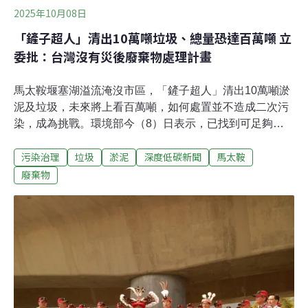
2025年10月08日
「鏟子超人」清出10萬噸垃圾、總量恐達百萬噸 立
委批：台灣沒有災後廢棄物處理計畫
馬太鞍堰塞湖溢流淹沒市區，「鏟子超人」清出10萬噸淤
泥及垃圾，未來將上看百萬噸，如何處置並不造成二次污
染，成為挑戰。環境部今（8）日表示，已找到可足夠容
納的暫置場，可燃物送往台泥氣化爐焚化，砂土想辦法再
污染治理
垃圾
淤泥
深度低碳新聞
馬太鞍
利用，整體垃圾清運從明年開始，需2～3年完成。民進黨
立委林淑芬則指缺乏災後廢棄物管理與執行SOP，緊急暫
廢棄物
置場所竟沒有鋪設防水布和不透水層，呼籲環境部建立一
套屬於台灣的災後廢棄物參數資料庫及應變計畫。待清運
量上看百萬噸 彭啓明：「已是一座山」花蓮馬太鞍溪堰塞
湖上月溢堤，沖下大量土砂堆滿光復鄉市區，全台「鏟子
超人」志工投入災後復原，今（8）進入第17天。挖出大
量淤泥混雜著垃圾，衍生出暫置、分類及去化一連串問
題。立法院社會福利及衛生環境委員會今日邀請環境部長
彭啓明、勞動部長洪申翰、衛福部長石崇良針對「災後復