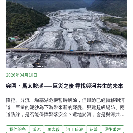
站」。他以阿美族的傳統信仰與文化為基礎，陪伴族人走
過洪災帶來的創傷，尋找身心重建的可能。在大水過後迅
速串連返鄉 阿美族「年齡階層」制度展現即時救災力想起
半年前的災情，Kulas Umo至今仍心有餘悸。他回憶，當
時堰塞湖潰壩、大水灌入部落的影像，透過手機在社群間
迅速流傳，畫面中的水勢遠遠超出當地居民過去經驗。青
年們急忙協助受困長者撤離至地勢較高的馬太鞍長老教會
避難，但仍有許多人來不及進行垂直避難，最終受困甚至
罹難。災情傳出後，散居外地的馬太鞍青年在極短時間內
迅速串連、返鄉支援。Ku
2026年04月10日
突圍．馬太鞍溪——巨災之後 尋找與河共生的未來
降挖、分流，堰塞湖危機暫時解除，但風險已經轉移到河
道，巨量的泥沙為下游帶來新的隱憂。興建超級堤防、兩
道防線，是否能保障聚落安全？還地於河，會是與河共生
的解方嗎？馬太鞍溪洪災半年過去，花蓮光復市區大致恢
我們的島
淤泥
馬太鞍
河川疏濬
花蓮
災後重建
復往日的情景，但重災區的景象依舊，超過兩百多公頃農