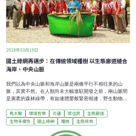
原重建及清理因應作為」進行專題報告並備質詢。彭啓明
表示，光復掩埋場因溢堤遭沖毀，垃圾被泥流帶
2018年03月19日
國土綠網再邁步：在傳統領域種樹 以生態廊道縫合
海岸、中央山脈
我們以為中央山脈和海岸山脈是兩條平行不相往來的山
脈，其實不然。在人類尚未大幅進駐開發之前，兩山脈間
是廣袤的森林綠帶，有如連體嬰般緊密相連，野生動物得
以自由穿梭。如今卻因道路開發、河岸工程水泥化而切斷
馬太鞍
環境哲學
花蓮
原住民
生態廊道
兩者的交流。為了重新串聯兩者之間的關聯，農委會啟動
的國土綠網計畫，開啟台灣第一條海岸山脈到中央山脈，
生物多樣性
國土綠網
種樹
生態保育
長達2.5公里、接近500公尺寬，國內最大尺度的生態廊
道。今年3月12日植樹節當天，總統府的中樞植樹也首度