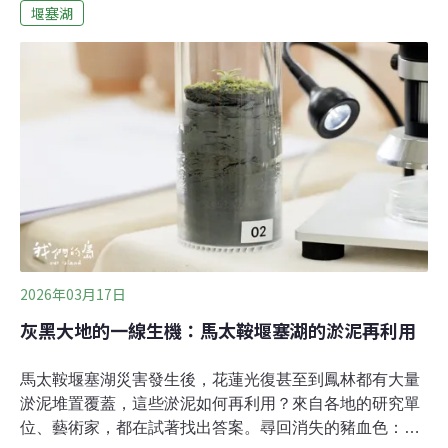
地，仍堆積著一兩層樓高的土砂。住在佛祖街的拖鞋阿公
堰塞湖
蘇建昌，看著被淤泥覆蓋的農場，再也找不回記憶中的稻
田與鄰舍。同樣回不去的，是馬太鞍溪的容貌。雖然林業
保育署將上游的堰塞湖降挖、引流，堰塞湖蓄水幾近消
失，危機暫時解除，但還有兩億方以上的土砂隨時準備伺
機而下。巨大的災難讓跨部落的青年凝聚，他們決定重新
認識所處的環境，從製作立體地圖開始，思考土地的未
來。關於馬太鞍溪的身世想認識馬太鞍溪，不能不知道她
的過去。打開日治初期的《台灣堡圖》，當時的馬太鞍溪
還沒有被人為工程馴化，從中央山脈的峽谷奔流而出後，
由北而南至少分出三條支流，在花東縱谷堆積成縱長11公
里
2026年03月17日
灰黑大地的一線生機：馬太鞍堰塞湖的淤泥再利用
馬太鞍堰塞湖災害發生後，花蓮光復甚至到鳳林都有大量
淤泥堆置覆蓋，這些淤泥如何再利用？來自各地的研究單
位、藝術家，都在試著找出答案。尋回消失的豬血色：太