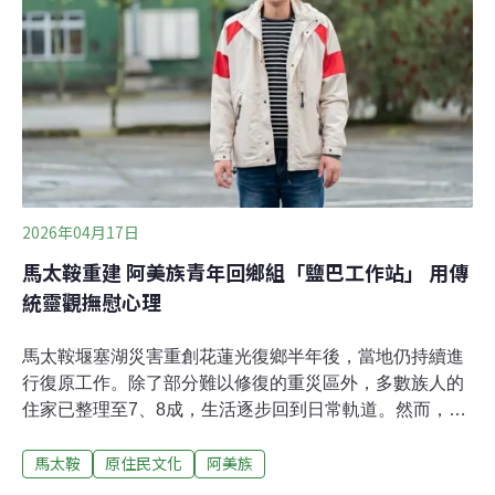
題？」為題做演講，以回應馬太鞍溪的重建工作。她指
出，傳統工程治理最大的迷思，在於人們習慣把風險視為
可以被完全消除的對象。但實際上，即使完成各種防洪設
施後，仍然存在無法消除的風險，這就是所謂的殘餘風險
（Residual Risk）。王筱雯以堤防為例說明，任何工程都
有設計標準與使用壽命。例如，某座堤防可能依據「一百
年重現期洪水」設計，但當降雨量超出原
2026年04月17日
馬太鞍重建 阿美族青年回鄉組「鹽巴工作站」 用傳
統靈觀撫慰心理
馬太鞍堰塞湖災害重創花蓮光復鄉半年後，當地仍持續進
行復原工作。除了部分難以修復的重災區外，多數族人的
住家已整理至7、8成，生活逐步回到日常軌道。然而，隨
著物理環境逐漸恢復，災後心理重建的需求也開始浮現。
馬太鞍
原住民文化
阿美族
鹽巴工作站站長、馬太鞍青年Kulas Umo正是在這樣的時
刻，看見了部落的需要，選擇返鄉成立「Cilah—鹽巴工作