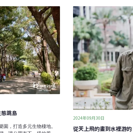
默的植物，竟然開口和你說
生命的課題巴氏銀鮈在2009
幽默，而且使用的還是你最
中，2017年被列入國家極
覽「會說話的植物」（Talki
稻田、埤塘，因為環境破壞
覽使用人工智慧（AI），只要
生例行的清理藻類、放置蝦
植物對話，使用語音或是文
命名，並根據生物特性、歷
生態跳島
2024年09月30日
樂園，打造多元生物棲地。
從天上飛的畫到水裡游的