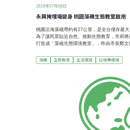
2019年07月08日
永興掩埋場變身 桃園藻礁生態教室啟用
桃園沿海藻礁帶約有27公里，是全台僅存最
為了讓民眾貼近自然、推動生態教育，市府將
打造成「藻礁生態環境教室」，昨由市長鄭文
永興垃圾掩埋場於13年前封閉，市府去年以1
室，透過實物觀察、感官體驗、多媒體互動等
藻礁
生態教育
生活環境
垃圾掩埋場
態解說員，希望藉此促進市民、學生對藻礁生
海洋資源的概念。鄭文燦說，觀新藻礁約有18
動物保護區，並推動工業區污染管制、成立海
藻礁生態豐富度，大潭藻礁雖未達設置保護區
目標而努力。