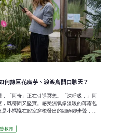
如何讓巨花魔芋、渡渡鳥開口聊天？
裡，「阿奇」正在引導冥想。「深呼吸，」阿
莖，既穩固又堅實。感受濕氣像溫暖的薄霧包
這是小螞蟻在腔室穿梭發出的細碎腳步聲，輕
以沉穩、不疾不徐的聲音引領著冥想的阿奇
棲植物，通常生長於東南亞熱帶雨林，有著碩大而略
態教育
莖部。當植物開口說話你可曾想像過，一向沉