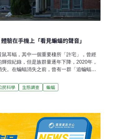
坊 體驗在手機上「看見蝙蝠的聲音」
黃鼠耳蝠，其中一個重要棲所「許宅」，曾經
輝煌紀錄，但是族群量逐年下降，2020年，
消失。在蝙蝠消失之前，曾有一群「追蝙蝠的
軌跡。他們手持智慧型手機、機上插著一小塊
螢幕不斷來回，隨著手機上的波形圖確認蝙蝠
公民科學
生態調查
蝙蝠
，一場「蝙蝠飛行動線調查」於焉展開。一掌
訊息立刻發出，各處夥伴同時啟動錄音程式，
「我看到蝙蝠聲音了！」 黃金蝙蝠館開課 體
金黃鼠耳蝠」保育重鎮，雲林縣水林鄉「黃金
初期，就開始教導民眾製作蝙蝠屋，帶回家裡或
」更多棲所。最近五年，蝙蝠屋的敲敲打打還
」課程。