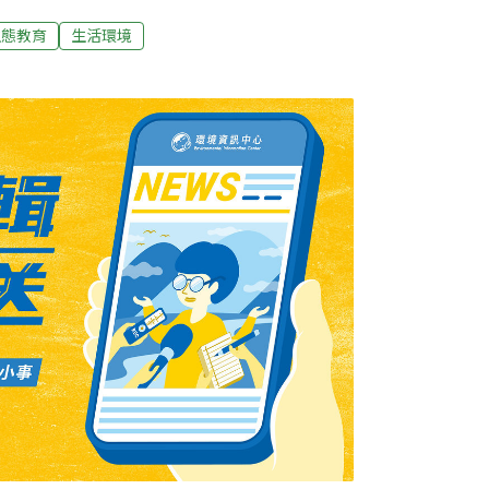
畫三個水田區，種植50種樣本稻、菱角、蓮花與
生態教育
生活環境
瓜、蕃茄等，還有種植豆類、百香果的攀藤作
區，也種植食源植物，讓螢火蟲、蝴蝶、蜻蜓
林俊儀擔任講師，非常專業。