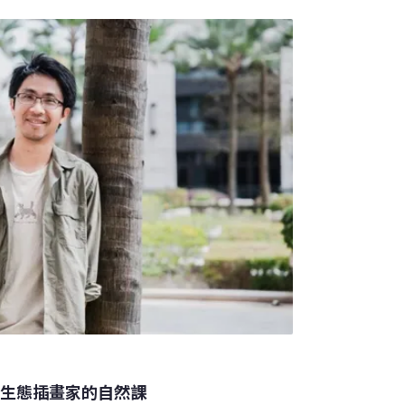
話，甚至帶領你冥想。它不但有問必答，風趣
熟悉的語言。劍橋大學植物園今年2月的最新展
ng Plants），主打的就是這個奇妙的體驗。展
用手機掃描特定的QR Code，就能和展出的
字，最多三分鐘。主辦單位為展出的20種植物
史與文化淵源賦予它們不同的個性。像
 生態插畫家的自然課