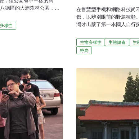
變，讓公園有不一樣的風
市八德區的大湳森林公園，過
在智慧型手機和網路科技尚
府。16公頃的土地，原本計
鑑，以辨別眼前的野鳥種類。
珍貴保育物種黃鸝，民間團
灣才出版了第一本國人自行
多樣性
，減少建設，盡量利用原有
年，當時的繪者李政霖用水
提供各種交流與環境教育活
人驚豔。讓人意外的是，在圖
生物多樣性
生態調查
生
地。設有網路直播 紀錄鳥類
性的繪畫訓練，憑藉自幼對
野鳥
闢的土坡前，架設自動相
他透露，領他進入寫實繪圖
市中的生態跳島。怪手挖出
有趣的是，李政霖成為職業
林公園在人類與萬物兼顧的
他用插畫展開教室外的自然
園記錄到80多種鳥類，公園
當然地留在體制內教育系統
教師」，後來跟隨伴侶的腳
教書的那一年，由於無法適
苦，直到台北鳥會找上他畫