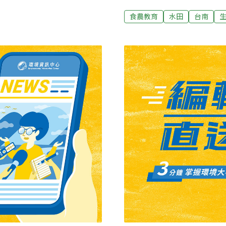
社區居民與師生意見，審慎
生態基地占地2.6分，共規
食農教育
水田
台南
013年擋下拆遷 留下北市最
茭白筍，簡易網室栽種洋香
該處的隘口地自古即是進出
物區，另外還有蔬菜及旱作
現代化、美國協防台灣等重要
等生物棲息，還有百大青農
，在2010年被選為「台北
白鼻心等野生動物，是北市