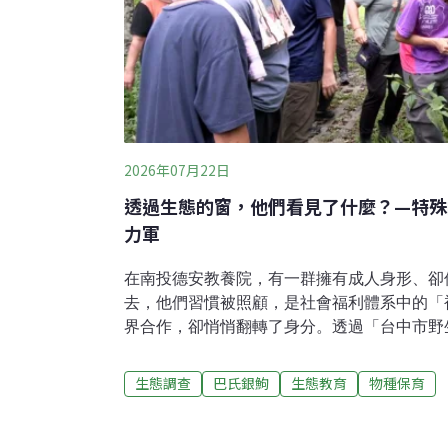
2026年07月22日
透過生態的窗，他們看見了什麼？—特殊
力軍
在南投德安教養院，有一群擁有成人身形、卻
去，他們習慣被照顧，是社會福利體系中的「
界合作，卻悄悄翻轉了身分。透過「台中市野
之窗，他們走進森林、親近野生動物，不僅從
工作中找到了自我價值，成為不可或缺的保育
生態調查
巴氏銀鮈
生態教育
物種保育
前，德安教養院與台中市野生動物保育學會展
無法野放、需要長期照養的動物，交由教養院
建立，雙方的合作範疇不斷擴大，還在院內建