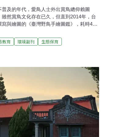
不普及的年代，愛鳥人士外出賞鳥總仰賴圖
雖然賞鳥文化存在已久，但直到2014年，台
撰寫與繪圖的《臺灣野鳥手繪圖鑑》，耗時4
彩一筆一畫勾勒的精細線條，如今看來依舊令
鑑中畫出658種鳥類的李政霖，未曾受過系統
態教育
環境副刊
生態保育
繪畫的熱愛與不斷練習，終成為生態插畫家。
大門的啟蒙老師，是小學時的一位自然老師。
畫家前，也曾是名國小自然老師。離開學校後
教育從自然科學教育學系畢業後，李政霖理所
作育英才，他說自己當時只是名代課的「流浪
步前往彰化教書。但李政霖毫不諱言，在彰化
應當地傳統的教學風氣，他內心感到非常痛
一