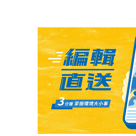
籲市府暫緩簽署合作備忘錄，舉辦公聽會廣納
評估開發案對蟾蜍山文化景觀衝擊。在地團體2
後山城眷村蟾蜍山座落於南港山系末端一帶，
台北盆地的交通要道，300年來見證台灣農業
歷史。此外，蟾蜍山亦是台北珍貴的生態種源區
市生態廊道的優先示範區」，曾被拍到山羌、
南緣重要生態棲地