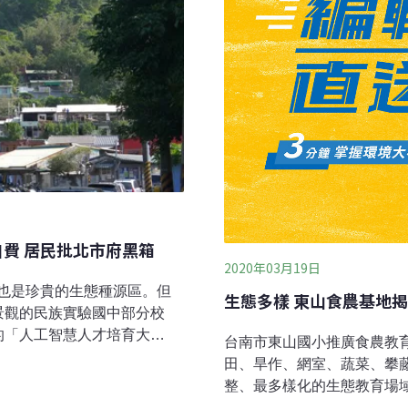
費 居民批北市府黑箱
2020年03月19日
也是珍貴的生態種源區。但
生態多樣 東山食農基地
景觀的民族實驗國中部分校
的「人工智慧人才培育大
台南市東山國小推廣食農教育
牲民族實驗國中師生生態主
田、旱作、網室、蔬菜、攀
與民族國中師生昨（3日）召
整、最多樣化的生態教育場
在地居民錯愕的開發案，呼
驗教學，讓孩子們成為永續