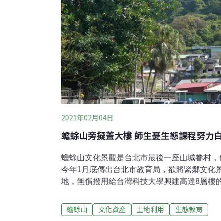
是看不到、聽不到（蝙蝠）的。
2021年02月04日
蟾蜍山旁擬蓋大樓 師生憂生態課程努力白
蟾蜍山文化景觀是台北市最後一座山城眷村，
今年1月底傳出台北市教育局，欲將緊鄰文化
地，無償撥用給台灣科技大學興建高達8層樓
樓」，恐使蟾蜍山景觀門面淪為大樓後巷，犧
題課程場域。在地民間團體「好蟾蜍工作室」
蟾蜍山
文化資產
土地利用
生態教育
開記者會，痛批北市府黑箱作業，倉促推動令