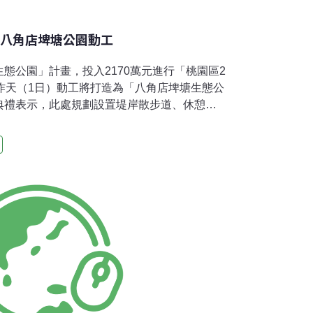
 八角店埤塘公園動工
態公園」計畫，投入2170萬元進行「桃園區2
昨天（1日）動工將打造為「八角店埤塘生態公
典禮表示，此處規劃設置堤岸散步道、休憩涼
等設施，預計9月完工成為桃園區第四口埤塘公
、生態教育及休閒遊憩的綠色埤塘樂園。市府
峯表示， 位在永安路1143巷18號旁的2之
府將設置總長度1057公尺的環埤步道，並鋪設透
生植物造型的休憩涼亭及景觀高燈，方便市民
43巷道路狹窄，工程也規劃以懸臂式擋土牆設
讓前來運動休閒的市民更安全。黃治峯說，這
林，並在步道旁種植苦楝、烏臼及流蘇等常見
楓香及昭和櫻及杜鵑、扶桑等灌木，營造多