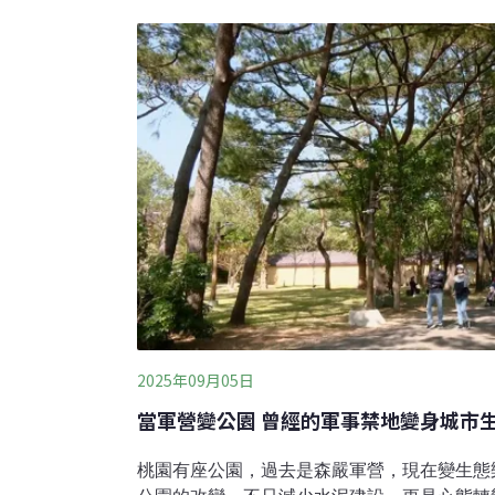
巴氏銀鮈和青鱂魚。照養過程中認識物種 學習
年被列為一級保育類動物，在台灣淡水魚紅皮書
危的物種。青鱂魚原本普遍分布在低海拔的水
與外來種入侵，目前野外的數量也很稀少。院
籠監測等工作，背後隱藏
2025年09月05日
當軍營變公園 曾經的軍事禁地變身城市
桃園有座公園，過去是森嚴軍營，現在變生態