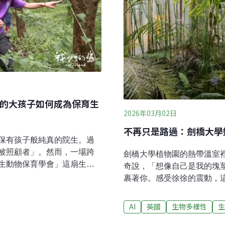
的大孩子如何成為保育生
2026年03月02日
不再只是路過：劍橋大學
保有孩子般純真的院生。過
被照顧者」。然而，一場跨
劍橋大學植物園的熱帶溫室
生動物保育學會」這扇生態
奇說，「想像自己是我的塊
自然中獲得療癒，更在保育
裹著你。感受徐徐的震動，
生力軍。這份緣分始於多年
柔的隆隆作響......。」
開合作。起初，學會將一些
（Archie），原來是蟻
AI
英國
生物多樣性
生
協助照顧。隨著互信基礎的
帶蠟質的葉片，灰褐的膨大
立了原生魚的庇護池，守護