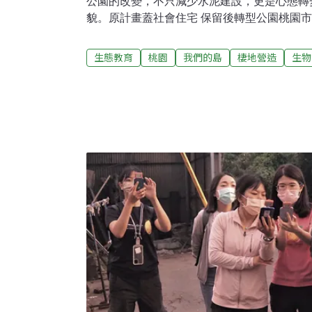
公園的改變，不只減少水泥建設，更是心態轉
貌。原計畫蓋社會住宅 保留後轉型公園桃園
去曾是軍事基地，後來轉移退出，土地交給市
畫興建社會住宅，但是土地綠意盎然，加上有
生態教育
桃園
我們的島
棲地營造
生物
體展開搶救行動。搶救下來的軍營轉型為公園
設施。過去的軍事館舍，現在成為活動中心，
動；原來堅固的彈藥庫，現今成為生態教育基
生態公園裡，思考為生物創造生存空間，新開
機，看看翠鳥的使用程度。創造棲地，成為城
一片濕地空間，復育瀕危的濕地植物。大湳森
思考下，展開公園價值的新突破。大湳生態公
一角，五色鳥築巢繁殖，當初也