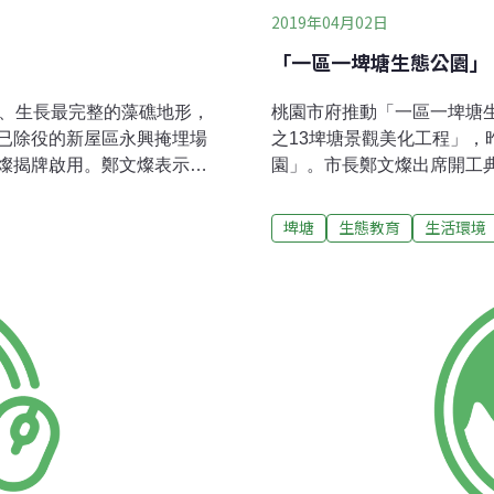
2019年04月02日
「一區一埤塘生態公園」
大、生長最完整的藻礁地形，
桃園市府推動「一區一埤塘生
已除役的新屋區永興掩埋場
之13埤塘景觀美化工程」，
燦揭牌啟用。鄭文燦表示，
園」。市長鄭文燦出席開工
500萬興建藻礁生態環境教
亭、入口意象及人車分道段
方式，以及招募卅名海岸生
園，也是一座具有在地文化
埤塘
生態教育
生活環境
態的認識與瞭解，強化保育
副秘書長暨工務局代理局長黃治
.4公里長，市府已劃為野生
13埤塘，占地7.5公頃，市
岸巡護隊，復育藻礁、提升
水磚人行步道，同時建置水
標準，仍以最大程度保育為
休閒運動；另考量永安路11
置人車分道、劃設標線等，
處埤塘公園會保留周邊防風
喬木，也搭配種植落羽松、