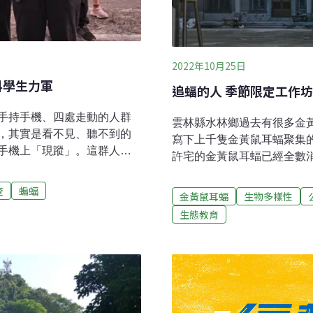
2022年10月25日
科學生力軍
追蝠的人 季節限定工作
手持手機、四處走動的人群
雲林縣水林鄉過去有很多金
，其實是看不見、聽不到的
寫下上千隻金黃鼠耳蝠聚集的
手機上「現蹤」。這群人是
許宅的金黃鼠耳蝠已經全數
，工作坊中的公民科學家，
人」造訪許宅，留下保育的
出沒的螢火蟲、蛙類容易目
查
蝙蝠
紅色錄音器，雙眼在天空、
金黃鼠耳蝠
生物多樣性
波錄音。然而，大費周章架
蹤跡，附近各處另有人待命
生態教育
音更是要一直盯著螢幕，不
握棲所的蝙蝠往外飛，群組
看不到、摸不到，很難實際
協力完成蝙蝠飛行路徑偵測。
台師大生命科學系助理教授
驗獨特樂趣台灣特有亞種「
小蝙蝠？ 公民科學家調查不
蝙蝠生態館」20年前成立
科學家的搖籃，推廣之路走
安裝於田邊，為蝙蝠「預約
就是：「絕大多數時間，你
在持續，但多了「聲音調查