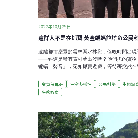
2022年10月25日
這群人不是在抓寶 黃金蝙蝠館培育公民
遠離都市塵囂的雲林縣水林鄉，傍晚時間出現
——難道是稀有寶可夢出沒嗎？他們抓的寶物
蝙蝠「聲音」，宛如抓寶遊戲，等待著突然在
追尋蝙蝠聲音的人。場景則是位於黃金蝙蝠館
傍晚出動執行蝙蝠錄音調查。不若同樣是夜間
金黃鼠耳蝠
生物多樣性
公民科學
生態調
視察覺，蝙蝠調查另有方法，有捕捉也有超音
生態教育
網捕捉，卻可能整夜都找不到一隻。超音波錄
符合許多人腦海中「親近自然」的期待。「你
發現它可愛的地方。」黃金蝙蝠館科學顧問、
黃俊嘉告訴記者。看不到、聽不見 誰人關心小
懈注暖流走訪雲林黃金蝙蝠館，台灣蝙蝠公民
來並不容易。黃俊嘉認為，其中一大關鍵弱勢