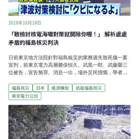
2019年10月18日
「敢檢討核電海嘯對策就開除你喔！」 解析處處
矛盾的福島核災判決
日前東京地方法院針對福島核災的業務過失致死傷一案
宣判，前東京電力高層勝俣恒久、武黒一郎、武藤榮三
位被告，宣告無罪。消息一出，場外災民憤慨，學者專
家猛烈批判，台灣媒體也即刻做出編譯報導，轉述判決
福島核災
日本
能源轉型
追蹤福島核災
內容。不過，對於災民團體來說，究竟判決的不合理之
處為何？曾經參與福島核災官方正式調查、《日本國會
東京電力公司
事故調報告書》，時任調查協力委員的添田孝史，以他
對本案的長期旁聽觀察，撰寫〈揣摩上意 所謂無罪證據
有多處矛盾的福島核災判決〉一文，詳加解說。這次判
決要旨主要有幾個地方不合理。一、判決說：「要避免
（海嘯引起的）核災，除了停機之外，別無他法。（判