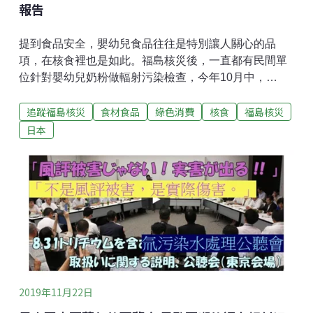
報告
提到食品安全，嬰幼兒食品往往是特別讓人關心的品
項，在核食裡也是如此。福島核災後，一直都有民間單
位針對嬰幼兒奶粉做輻射污染檢查，今年10月中，
「NPO法人新宿代代木市民測定所」，發佈近期（8
追蹤福島核災
食材食品
綠色消費
核食
福島核災
月）市售幾款嬰幼兒奶粉的輻射檢查結果。檢測的產品
（奶粉或牛奶）包括明治、森永、雪印等知名品牌。檢
日本
測的單位相對而言很小，為每公斤毫貝克。目前日本中
央政府對嬰幼兒食品的核食標準為每公斤50貝克，而因
為一貝克等於1000毫貝克，中央政府標準等於每公斤5
萬毫貝克。在不同品牌的14款產品裡，被驗出有放射性
核種銫137的有7款，其中雪印4款、明治2款與和光堂1
款。雪印4款的銫137含量從高至低分別為403、311、
228、103毫貝克/公斤，明治2款為65與52毫貝克/公
斤。和光堂為52毫貝克/公斤。檢驗下限在20-40毫貝克/
公斤之間，可能誤差在4-28毫貝克/公斤之間。
2019年11月22日