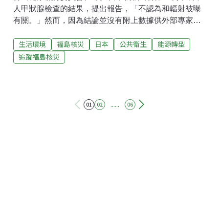
人甲狀腺檢查的結果，提出報告，「不認為和輻射被曝
有關。」然而，因為結論並沒有附上數據供外部專家檢
驗等理由。場外福島抗議民眾高舉標語「不要隱瞞」、
生活環境
福島核災
日本
公共衛生
能源轉型
「報告問題一堆」。日本環保團體「地球之友」分析，
許多媒體都把該次會議報導成對結論有共識，但這並非
追蹤福島核災
事實。縣民健康檢討委員會承認，福島未成年人甲狀腺
發生率比災前高上數十倍。而且，還有明顯的地域差異
（高污染區域較高）：各區域的甲狀腺癌發生率，由高
至低依序為，高污染的避難區域、中部、沿岸、西部。
......
01
02
06
委員會沒有對這些異常狀況表示意見，又無視場內其他
委員的抨擊。