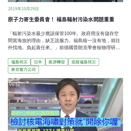
2019年10月29日
原子力寄生委員會！ 福島輻射污染水問題重重
「輻射污染水最少應該保管100年。政府用沒有儲存空
間當海放的理由，缺乏說服力。福島核一沒有地，就往
外找地。負起責任來。」前德國普朗克學會核物理研究
員、核化學家高木仁三郎市民科學基金會代表說道。日
福島核災
日本
能源轉型
追蹤福島核災
前日本政府環境大臣原田義昭表示，福島輻射污染水
（因為氚不易過濾除污，又稱為氚污染水）只能海放別
東京電力公司
無他法後，輿論沸騰。日本民間對於氚污染水的疑慮究
竟為何？長年來，都有重量級的專家學者提出警告，去
年8月底一場在東京舉辦的公聽會便是如此，概括了氚污
染水的種種問題。