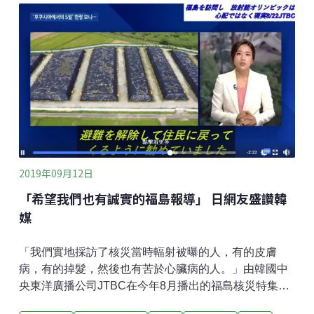
的預算，恐怕比帳面低上許多。該除染公司位於福島縣
磐城市，職員約100人。從大型建商清水建設那裡接到
除染及其相關工程，得到巨大的利益。自2014年起的三
年，粗利潤超過142億日圓，相對於營業額，每一年獲
利率都在5成以上。
2019年09月12日
「希望我們也有誠實的福島報導」 日網友盛讚韓
媒
「我們實地採訪了核災當時輻射被曝的人，有的皮膚
病，有的掉髮，然後也有苦於心臟病的人。」由韓國中
央東洋廣播公司JTBC在今年8月播出的福島核災特集，
因為點出種種真相，備受日本網友好評。「希望有一天