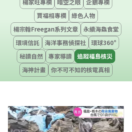
楊家旺專欄
暗空之眼
企鵝專欄
賈福相專欄
綠色人物
楊宗翰Freegan系列文章
永續海鱻食堂
環境信託
海洋事務偵探社
環球360°
秘讀自然
專家導讀
追蹤福島核災
海神計畫
你不可不知的核電真相