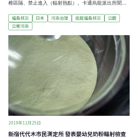
椎區隔、禁止進入（輻射熱點）。卡通烏龍派出所聞名
的葛飾區，早在2015年民間團體就發現，污染程度高於
福島核災
日本
污染治理
追蹤福島核災
公園
東京各區；最近民眾丹野心平追蹤調查之後，輻射熱點
問題仍在，且區政府處理欠佳，引發連署陳情，並吸引
公害污染
國內外媒體採訪。
2019年11月25日
新宿代代木市民測定所 發表嬰幼兒奶粉輻射檢查