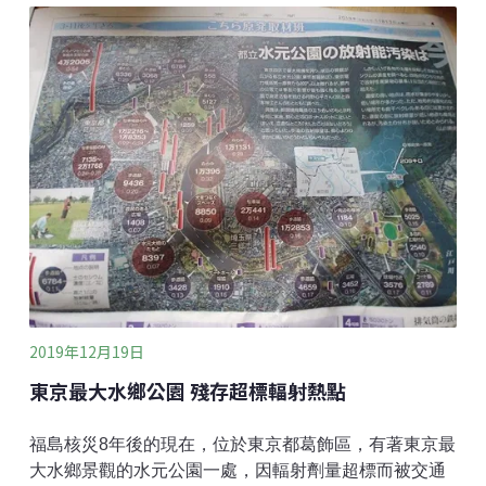
磐城市、二本松市等地的土石流或河川泛濫處等15個現
場，採取土砂樣本，檢驗有無輻射污染。調查結果發
現，從南相馬市小高區山上流到路上的土砂，檢出每公
斤3~5000貝克的放射性銫。污染土壤樣本出自河川上游
的住宅地，附近有墓，是居民可能接觸到的地方，污染
已往河川下游擴散。
2019年12月19日
東京最大水鄉公園 殘存超標輻射熱點
福島核災8年後的現在，位於東京都葛飾區，有著東京最
大水鄉景觀的水元公園一處，因輻射劑量超標而被交通