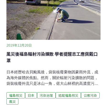
2019年12月20日
風災後福島輻射污染擴散 學者提醒志工應佩戴口
罩
日本經歷哈吉貝颱風後，袋裝核廢棄物因豪雨外流，成
為海外媒體的焦點。然而，關於輻射污染擴散的問題，
袋裝核廢外流只是冰山一角，偌大山林裡的高濃度污染
土，隨雨水沖刷擴散，才是不可收拾的大患。有學者提
福島核災
日本
污染治理
追蹤福島核災
公害污染
醒，進入災區的義工，應佩戴口罩防範。據東京新聞報
導，該報與專攻放射線衛生學的獨協醫科大學准教授木
風災
村真三合作，在風災後的10月下旬，於福島縣南相馬、