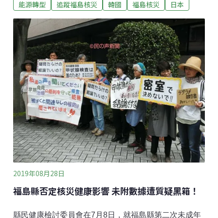
能源轉型
追蹤福島核災
韓國
福島核災
日本
日本也有這樣誠實的報導。」「我住德國，德國做的類
似報導都播過好幾次了。只相信日本媒體，什麼也無法
知道。」在轉載的貼文底下，多數日本網友給予韓媒好
評，並指出多數日本媒體在報導福島核災時的缺失。
2019年08月28日
福島縣否定核災健康影響 未附數據遭質疑黑箱！
縣民健康檢討委員會在7月8日，就福島縣第二次未成年