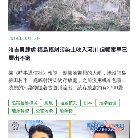
決書 p.13）」（但事前沒有必要做到停機所以無罪）可
是，同樣面對海嘯的風險，日本原子力發電公司從2008
年開始，對於轄下的東海第二核電廠，便做了防止廠區
浸水、堤防等工程，且在震災前就完工了。換言之，不
停機，還是可以防範海嘯。
2019年10月13日
哈吉貝肆虐 福島輻射污染土吹入河川 但類案早已
層出不窮
據《時事通信社》報導，颱風哈吉貝的大雨，淹沒福島
縣田村市一處輻射污染物存放處，之前沒用帆布包覆，
裝袋的污染物隨著古道川流出。該存放處約有2700袋輻
污，目前已找回10袋，其他流出袋數還在調查中。消息
追蹤福島核災
颱風
福島核災
日本
污染治理
傳出，不少台灣網友擔憂，輻射污染會再度擴散；然而
台灣網友有所不知的是，許多存放處因為保護薄弱，即
能源轉型
公害污染
廢棄物
便沒有強烈颱風，平時大雨也是一批批地讓輻射污染物
隨處漫流。以2015年的一則新聞為例，僅僅是一場大
雨，就有近400袋包覆輻射污染土的塑膠袋，被沖刷到