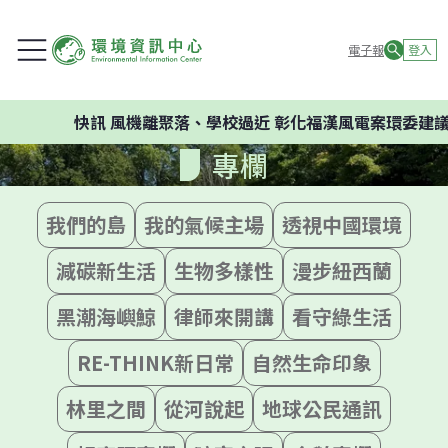
電子報
登入
快訊
風機離聚落、學校過近 彰化福漢風電案環委建議不應開發
專欄
我們的島
我的氣候主場
透視中國環境
減碳新生活
生物多樣性
漫步紐西蘭
黑潮海嶼鯨
律師來開講
看守綠生活
RE-THINK新日常
自然生命印象
林里之間
從河說起
地球公民通訊