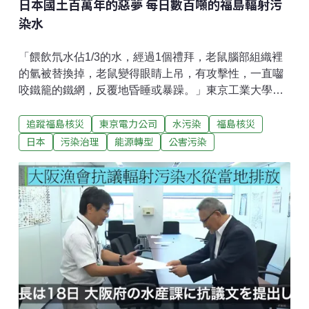
日本國土百萬年的惡夢 每日數百噸的福島輻射污
染水
「餵飲氘水佔1/3的水，經過1個禮拜，老鼠腦部組織裡
的氫被替換掉，老鼠變得眼睛上吊，有攻擊性，一直囓
咬鐵籠的鐵網，反覆地昏睡或暴躁。」東京工業大學理
工特任教授入口紀男（Norio Iriguchi），透過老鼠實
追蹤福島核災
東京電力公司
水污染
福島核災
驗，提醒福島氚污染水的危害。入口紀男教授是日本核
磁共振學會委員，透過上述實驗鼠的核磁共振影像（上
日本
污染治理
能源轉型
公害污染
圖），解說老鼠腦部組織內的氫被氘替換之後，所發生
的變化。「左邊有點突出的是嗅腦（嗅覺發達中樞），
右下突起的部份是延髓開端。目前只有腦部明顯地浮腫
了。」