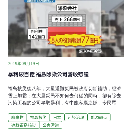
食說明不少，突顯出官方說明的不確定性。
2019年09月19日
暴利破百億 福島除染公司營收惹議
福島核災後八年，大量避難災民被政府切斷補助，經濟
雪上加霜；在大量災民不知何去何從的同時，卻有除去
污染工程的公司牟取暴利，有中飽私囊之嫌，令民眾議
論紛紛。由於福島核災造成大量輻射污染，除去污染
廢棄物
福島核災
日本
污染治理
能源轉型
（簡稱除染）的工作持續進行，至今預算投入達三兆日
圓之譜。日前日本富士新聞網FNN向福島縣政府請求資
追蹤福島核災
公害污染
訊揭露，發現有除染公司利潤率超過5成。實際投入除染