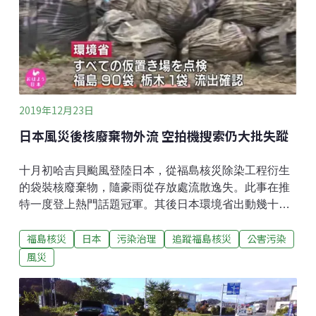
2019年12月23日
日本風災後核廢棄物外流 空拍機搜索仍大批失蹤
十月初哈吉貝颱風登陸日本，從福島核災除染工程衍生
的袋裝核廢棄物，隨豪雨從存放處流散逸失。此事在推
特一度登上熱門話題冠軍。其後日本環境省出動幾十名
職員、直昇機與無人空拍機搜索，仍有相當數量未能尋
福島核災
日本
污染治理
追蹤福島核災
公害污染
獲。而有學者指出，相較於袋裝核廢外流，原本滿山遍
野的污染還嚴重得多。
風災