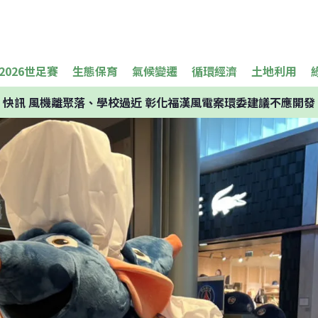
2026世足賽
生態保育
氣候變遷
循環經濟
土地利用
快訊
風機離聚落、學校過近 彰化福漢風電案環委建議不應開發