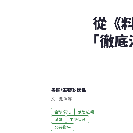
從《
「徹底
專欄
/
生物多樣性
文
—
趙偉婷
全球暖化
鼠患危機
滅鼠
生態保育
公共衛生