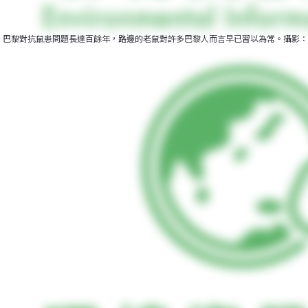
巴黎對抗鼠患問題長達百餘年，路邊的老鼠對許多巴黎人而言早已習以為常。攝影：