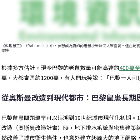
《料理鼠王》（Ratatouille）中，夢想成為廚師的老鼠小米深受大眾喜愛。但
偉婷
根據多方估計，現今巴黎的老鼠數量可能高達約
400萬
萬，大都會區約1200萬，有人開玩笑說：「巴黎一人可
從奧斯曼改造到現代都市：巴黎鼠患長期
巴黎鼠患問題最早可以追溯到19世紀城市現代化初期。
改造（奧斯曼改造計畫）時，地下排水系統與密集建築
然改善了城市衛生條件，也意外建立起龐大的地下網絡