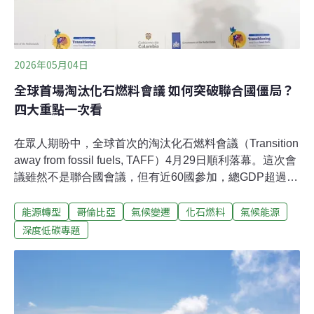
2026年05月04日
全球首場淘汰化石燃料會議 如何突破聯合國僵局？
四大重點一次看
在眾人期盼中，全球首次的淘汰化石燃料會議（Transition
away from fossil fuels, TAFF）4月29日順利落幕。這次會
議雖然不是聯合國會議，但有近60國參加，總GDP超過全
球的1/2。長期阻撓氣候談判的國家被排除在會議外，合作
能源轉型
哥倫比亞
氣候變遷
化石燃料
氣候能源
氣氛更為熱絡、開放，讓卡關多年的淘汰化石燃料談判邁
向行動的一頁。會中，法國、哥倫比亞等國提出自願淘汰
深度低碳專題
化石燃料路線圖。會議也成立專家小組，以協助開發中國
家排除法律、資金障礙，制定出可行的路線圖。一、從
「要不要淘汰」到「如何行動」國際氣候談判數年，減碳
協議屢屢受阻，去年依舊無法達成淘汰化石燃料路線圖。
失望的情緒催生聯合國架構外的會議，首屆的淘汰化石燃