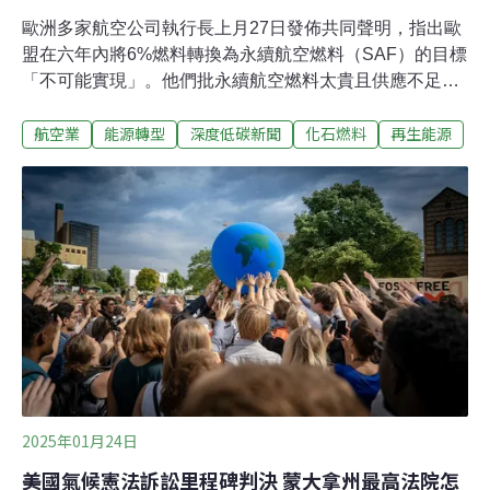
歐洲多家航空公司執行長上月27日發佈共同聲明，指出歐
盟在六年內將6%燃料轉換為永續航空燃料（SAF）的目標
「不可能實現」。他們批永續航空燃料太貴且供應不足，
歐洲航空業將難以與其他地區競爭。外媒分析，美國總統
航空業
能源轉型
深度低碳新聞
化石燃料
再生能源
川普大力鼓勵使用化石燃料，對歐洲造成更多競爭壓力。
產量、成本競爭壓力升共同發表聲明的四位執行長分別來
自英國與西班牙合資的國際航空集團（IAG）、歐洲最大
廉航瑞安航空（Ryanair）、德國漢莎航空（Lufthansa）
與歐洲最大的航空集團法航荷航（Air France-KLM），旗
下的航空運輸公司總計超過17家。他們於布魯塞爾參加歐
洲航空聯盟峰會（A4E Aviation Summit）時發出此警告。
航空業碳排量驚人，約占全球總量的2.5%。歐盟2023年通
過永續燃料新規，要求2025年起，從歐盟機場起飛的航班
至少2%燃料須使用永續航空燃料，之後每五年調升一次，
2030年要達到6%，20
2025年01月24日
美國氣候憲法訴訟里程碑判決 蒙大拿州最高法院怎