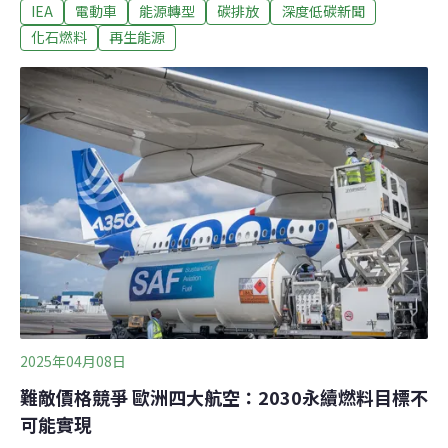
IEA
電動車
能源轉型
碳排放
深度低碳新聞
全球能源占比首次跌破30%。高溫、AI、電動車 用電需求
飆升IEA今年3月發表全球能源回顧（Global Energy
化石燃料
再生能源
Review 2025）報告，顯示2024年全球的能源需求快速成
長，幾乎是過往10年平均值的兩倍，主因是電力。去年全
球用電需求大增，年增幅達4.3%。根據IEA，全球高溫創
紀錄、工業用電量增加、交通電氣化、資料中心和人工智
慧的發展推升用電。氣候的影響最為顯著，中國和印度去
年遇上熱浪，冷氣用電量暴增。
2025年04月08日
難敵價格競爭 歐洲四大航空：2030永續燃料目標不
可能實現