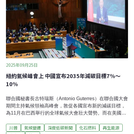
的減碳目標，實現非核、淘汰化石燃料的能源轉型、檢討
以成長與大企業為中心的半導體與AI產業計畫、保障基本
生存權、確保農業永續發展、終止戰爭與殺戮。在隊伍出
發前，光化門西側的人行道上，有勞工、環境團體等團體
架設的帳篷，講述各自的訴求並舉辦小活動。多次參與國
外與韓國氣候遊行的盧
2025年09月25日
紐約氣候峰會上 中國宣布2035年減碳目標7%～
10%
聯合國秘書長古特瑞斯（Antonio Guterres）在聯合國大會
期間主持氣候領袖高峰會，敦促各國宣布新的減碳目標，
為11月在巴西舉行的全球氣候大會壯大聲勢。而在美國總
統川普（Donald Trump）稱氣候危機是「有史以來針對世
川普
氣候變遷
深度低碳新聞
化石燃料
再生能源
界的最大騙局」的第二天，中國公布了減緩全球暖化的減