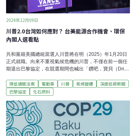
2024年12月09日
川普2.0台灣如何應對？ 台美能源合作機會、環保
內閣人選看點
共和黨籍美國總統當選人川普將在明（2025）年1月20日
正式就職。向來不重視氣候危機的川普，不僅在前一個任
期退出巴黎協定，在競選期間也喊出「鑽吧，寶貝（Drill,
Baby）」支持開採更多化石燃料，讓全球氣候行動籠罩在
降低通膨法案
電動車
川普
氣候變遷
深度低碳新聞
不確定性中。台灣氣候行動網絡3日舉辦座談，邀請旅美
學者分析美國政治對全球氣候行動的影響。外界預測最有
巴黎協定
化石燃料
可能被刪補貼：電動車、能源效率領域氣候對策協會黃業
棠解析，國際最關注的莫過於川普宣布上任就要取消前朝
的《降低通膨法案》（IRA）補貼。不過，目前共和黨內
部傳出反彈聲浪，黨內議員正在討論如何細緻地刪除部分
內容，而非大刀闊斧全數廢止。外界推測，最可能被刪補
貼的是電動車產業、能源效率，以及潔淨能源相關領域，