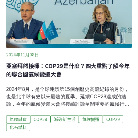
但隨著電動車大廠特斯拉（Tesla）執行長馬斯克（Elon
Musk）入閣，黃業棠補充，雖然川普數度表態反對電動車
立場，但未來相關政策可能仍有轉圜空間。相對不會被刪
除補貼的部分，
2024年11月08日
亞塞拜然接棒：COP29是什麼？四大重點了解今年
的聯合國氣候變遷大會
2024年8月，是全球連續第15個創歷史高溫紀錄的月份，
也是北半球有史以來最熱的夏季。延續COP28達成的結
論，今年的氣候變遷大會將接續討論至關重要的氣候行動
與融資議題。背負著全球暖化日趨嚴重的壓力，今
氣候融資
COP28
減碳新生活
氣候變遷
COP29
（2024）年度的聯合國氣候變遷大會（UN Climate
Change Conferences），將於11月11日至11月22日於亞
化石燃料
塞拜然首都巴庫（Baku）召開。這一次的締約方會議