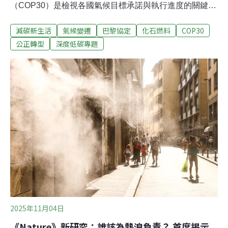
（COP30）是檢視各國氣候目標承諾與執行進度的關鍵時
刻。台灣雖已提出NDC 3.0，但不該只是流於文本或形
減碳新生活
氣候變遷
巴黎協定
化石燃料
COP30
式，這將是台灣履行淨零承諾，與全球共同守護1.5°C目標
的關鍵機會。依據《巴黎協定》規定，各締約方每五年需
公正轉型
深度低碳專題
提交新一版的國家自定貢獻（Nationally Determined
Contribution, NDC），以展現實現升溫控制在1.5°C內的
承諾。今年2月正是NDC3.0的提交期限，儘管2023年的首
次全球盤點確實推動全球氣候行動的進展，但未能使世界
走在符合1.5°C目標的路徑上。因此，本次NDC 3.0的關鍵
不僅在檢視首次全球盤點的成果，更需具體展現各國氣候
行動進展及企圖心。11月底，COP30甫於巴西貝倫落幕，
大會於會前要求尚未提交新版NDC的締約方，須於會前完
成遞
2025年11月04日
《Nature》新研究：誰該為熱浪負責？ 首度揭示