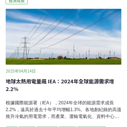
經濟成長
資源耗損納入計算長久以來，衡量一個國家生產力或經濟
成長率大多以GDP為主。簡單來說，GDP就是這個國家
「賺」多少錢的指標，而NDP則是GDP再減去折舊。在
NDP的計算中，煤炭、石油及天然氣這類化石燃料的消耗
被視為生產成本，因此，這類產品的價值會變低。獨立媒
體《氣候之家》（Climate Home News）報導，在聯合國
統計委員會（Statistical Commission）年度會議上，成員
國同意以NDP作為衡量經濟成長的首選指標。新制預計
2029至2030年前實施，國家統計局與中央銀行須採
2025年04月14日
地球太熱用電量飆 IEA：2024年全球能源需求增
2.2%
根據國際能源署（IEA），2024年全球的能源需求成長
2.2%，遠高於過去十年平均增幅1.3%。各地創紀錄的高溫
推升冷氣的用電需求，而產業、運輸電氣化、資料中心、
人工智慧等技術也均倚賴電力，對石油的需求大不如前，