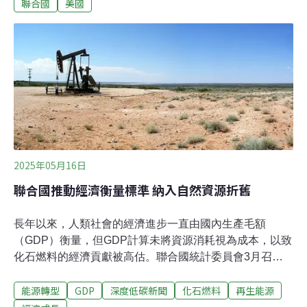
碳新目標。催繳減碳目標期限將至 川普至聯大演說本週，
聯合國
美國
各國齊聚紐約聯合國大會，距離年底氣候大會（COP30）
還有兩個月，而壓力更大的是，即將接近主席國巴西要求
在9月30日提交NDC的最後期限。根據2015年的《巴黎協
定》，各國承諾每五年透過國家自訂貢獻（NDC）來更新
減碳承諾。根據氣候智庫E3G的NDC追蹤器，截至9月
初，在提交了NDC的32個國家中，約占全球排放量的
1/5。
2025年05月16日
聯合國推動經濟衡量標準 納入自然資源折舊
長年以來，人類社會的經濟進步一直由國內生產毛額
（GDP）衡量，但GDP計算未將資源消耗視為成本，以致
化石燃料的經濟貢獻被高估。聯合國統計委員會3月召開
會議，成員國同意改以「國內生產淨額」（NDP）作為衡
能源轉型
GDP
深度低碳新聞
化石燃料
再生能源
量經濟成長的首選指標。這項改變，對於沙烏地阿拉伯、
俄羅斯、挪威等依賴化石燃料的國家影響相對可觀。自然