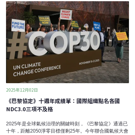
有充足的熱源、大量的流體、高滲透性的岩層結構等三大
條件，才有機會開發。因開發限制多，成本高，早期歐洲
僅冰島、義大利的托斯塔尼等地區才有地熱電廠。但是，
新一代的地熱技術正在改變這一點。現在，岩層結構缺乏
滲透性的地區，可評估運用增強型地熱系統（Enhanced
Geothermal System, EGS）。先鑽井至地下高溫處後，以
水力壓裂創造裂縫，提升井與井之間的熱交換效率。增強
型地熱系統早期有鑽探成本高昂、人工裂隙控制不易及誘
發地震風險等問
2025年12月02日
《巴黎協定》十週年成績單：國際組織點名各國
NDC3.0三項不及格
2025年是全球氣候治理的關鍵時刻，《巴黎協定》通過已
十年，距離2050淨零目標僅剩25年。今年聯合國氣候大會