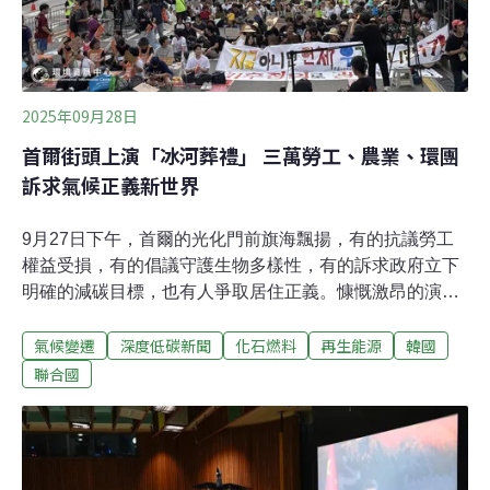
2025年09月28日
首爾街頭上演「冰河葬禮」 三萬勞工、農業、環團
訴求氣候正義新世界
9月27日下午，首爾的光化門前旗海飄揚，有的抗議勞工
權益受損，有的倡議守護生物多樣性，有的訴求政府立下
明確的減碳目標，也有人爭取居住正義。慷慨激昂的演說
間，傳來南韓國社運神曲──少女時代「Into The New
氣候變遷
深度低碳新聞
化石燃料
再生能源
韓國
World」，這是首爾今年度的氣候正義遊行。跨領域團體
齊聚 展現氣候訴求多元性 這是疫情後以來的第四次氣候正
聯合國
義遊行，今年共有653個環境、勞工、農民、宗教與社會
團體參加。除了首爾，釜山、大田、濟州、清州等地也有
遊行。主辦單位表示，首爾約3萬人參與，其它地區則約
有3000人。本次遊行有六大訴求，制定以氣候正義為基礎