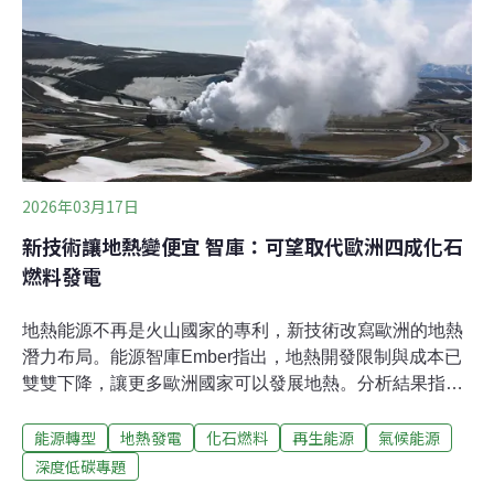
料大會4月24～29日在哥倫比亞聖馬塔（Santa Marta）登
場，由哥倫比亞與荷蘭共同主辦。
2026年03月17日
新技術讓地熱變便宜 智庫：可望取代歐洲四成化石
燃料發電
地熱能源不再是火山國家的專利，新技術改寫歐洲的地熱
潛力布局。能源智庫Ember指出，地熱開發限制與成本已
雙雙下降，讓更多歐洲國家可以發展地熱。分析結果指
出，歐盟具商業競爭力的地熱潛力高達43GW。若全數開
能源轉型
地熱發電
化石燃料
再生能源
氣候能源
發，可取代四成的燃煤與燃氣發電，成為歐洲發展重工業
與資料中心的助力。新技術助陣 開發限制大鬆綁傳統型的
深度低碳專題
地熱發電通常侷限於火山或板塊交界地區，需同時符合具