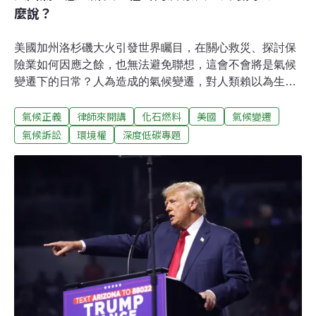
麼說？
美國加州洛杉磯大火引發世界矚目，在關心救災、探討保
險業如何因應之餘，也無法避免聯想，這會不會將是氣候
變遷下的日常？人為造成的氣候變遷，對人類賴以為生的
環境系統產生的威脅有多強大，剛好也在美國蒙大拿州最
氣候正義
律師來開講
化石燃料
美國
氣候變遷
高法院近期出爐的氣候判決中描繪。環評可以不用考慮溫
室氣體排放嗎？此案是由一群12到18歲的蒙大拿州青年提
氣候訴訟
環境權
深度低碳專題
起，也是美國第一宗氣候憲法訴訟進入法庭實質審理，且
原告取得有利成果的判決。對美國氣候法律運動來說是一
個里程碑案件。這則判決的爭議源於蒙大拿州法律[1]規
定，環境影響評估「得不考量本質上為區域、全國或全球
的實質或潛在環境影響」，且任何以溫室氣體排放對蒙大
拿境內或境外產生負面影響為由，挑戰行政機關的決策並
未經過環境影響評估或所進行的環境影響評估不充分的主
張，均不得影響或延後行政機關核發許可或執照，也就是
俗稱的「MEPA限制（MEPA Limitation）」。