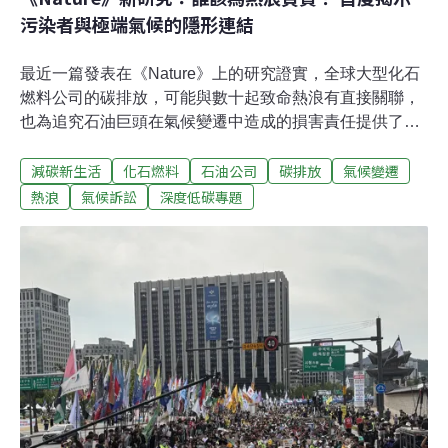
污染者與極端氣候的隱形連結
最近一篇發表在《Nature》上的研究證實，全球大型化石
燃料公司的碳排放，可能與數十起致命熱浪有直接關聯，
也為追究石油巨頭在氣候變遷中造成的損害責任提供了關
鍵證據。研究指出，全球前14大化石燃料公司中，任何一
減碳新生活
化石燃料
石油公司
碳排放
氣候變遷
家製造的碳排放量，都足以讓50起原本幾乎不可能發生的
熱浪，成為真實的災難。全球暖化使熱浪在世界各地變得
熱浪
氣候訴訟
深度低碳專題
更頻繁、更強烈，2025（今）年6月席捲歐洲的一場熱
浪，短短10天內導致2300多人喪生。同時，熱浪平均強度
也不斷上升，2000年至2009年熱浪的平均溫度增加了
1.4°C，而僅從2020年到2023年，熱浪均溫就增加了
2.2°C。面對越來越急迫的氣候風險，氣候法律工作者嘗試
以氣候訴訟的方式，要求碳排大戶負起責任。然而，一間
化石燃料公司的排放，真的會導致氣候災害發生嗎？從工
業革命以來，數以萬計的排放者製造了足以導致氣候變遷
與暖化的排放量，如果只能對特定幾間大公司提告，要如
何證明他們與氣