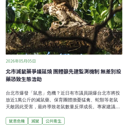
400萬至600萬隻，巴黎市區人口約210萬，大都會區約
1200萬，有人開玩笑說：「巴黎一人可以養兩隻老鼠」。
2026年05月05日
北市滅鼠藥爭議延燒 團體籲先建監測機制 無差別投
藥恐致生態浩劫
台北市爆發「鼠患」危機？近日有市議員踢爆台北市將投
放近1萬公斤的滅鼠藥。保育團體擔憂猛禽、蛇類等老鼠
天敵因此受害，最終導致老鼠數量反彈成長。專家建議，
滅鼠藥應視為最終手段，不宜貿然使用，須先建立監測機
鼠患危機
滅鼠
公共衛生
制，加強環境衛生管理，確保老鼠族群數量波動可控。防
鼠只靠大灑藥？ 保育團體憂都市生態崩潰北市一老翁今年