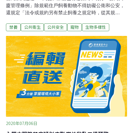
廈管理條例」除規範住戶飼養動物不得妨礙公衛和公安，
還規定「法令或規約另有禁止飼養之規定時，從其規
定」，若社區訂定公約禁養，住戶想養寵物的權利就被剝
禁養
公共衛生
公共安全
寵物
生物多樣性
奪。有動保團體質疑違憲，也有立委提案修法，希望由住
戶自行協調飼養規約，而非直接禁養。新北某社區訂定規
約，禁止全社區養寵物。該社區主委黃先生說，他住在社
區尾端轉角處，社區中的狗都喜歡跑到這個地方大小便，
「狗主人沒辦法控制他們的寵物，卻要別人來受罪」，他
完全無法接受，才會提案要求訂定規章。他也說，規章會
通過，因得到多數人支持，達成共識，絕非單一個人的決
定。「這恐有違憲問題。」台灣防止虐待動物協會研究員
陳庭毓說，法律不應賦予人們因不喜歡動物，就去剝奪少
數人養寵物的權利，現行禁養規定很容易造成住戶之間的
紛爭甚至對立；希望推動修法，廢除社區住戶公約能全面
禁養寵物的權利。
2020年07月06日