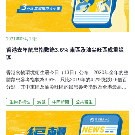
宰的「南雞北運」運銷模式，不僅帶給動物不必要的痛
苦，更增加禽流感病毒傳播、重組的風險，
2021年05月13日
香港去年鼠患指數錄3.6% 東區及油尖旺區成重災
區
香港食物環境衞生署今日（13日）公布，2020年全年的整
體鼠患參考指數為3.6%，只比2019年的4.2%微跌0.6個百
分點，其中東區及油尖旺區的鼠患參考指數為全港最高，
有7.6%，大埔區則錄得6.4%。分區監察地點方面，東區英
生物多樣性
滅鼠
中國新聞
公共衛生
皇道的鼠患參考指數高達16.7%，冠絕全港。食環署指，
為加強鼠患監察，已於去年下半年起將監察地點由41個，
即約2300個放置誘餌地點，增加至50個，即約2700個放
置誘餌地點，以覆蓋更多地點。該署亦繼續分兩期進行全
港滅鼠運動以及目標小區滅鼠行動。他們亦籌備在今年中