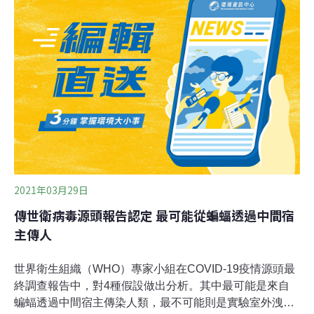
界各地的獸醫、觀鳥攝影師及動物救援中心都觀察到，
狗、猴子、刺蝟，甚至是企鵝都曾被纏在拋棄式器材中，
鳥類更以此來築巢。研究員認為，實際數字絕對龐大的許
多，幾乎整個動物界都因此受到衝擊。生物學家希姆特拉
（Auke-Florian Hiemstra）呼籲民眾開始配戴可重複用口
罩，「即使現在採取行動，口罩進入海洋也會持續至少百
年，依然長期影響野生動植物，且問題只會越發嚴重。」
2021年03月29日
傳世衛病毒源頭報告認定 最可能從蝙蝠透過中間宿
主傳人
世界衛生組織（WHO）專家小組在COVID-19疫情源頭最
終調查報告中，對4種假設做出分析。其中最可能是來自
蝙蝠透過中間宿主傳染人類，最不可能則是實驗室外洩。