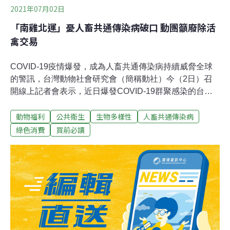
2021年07月02日
「南雞北運」憂人畜共通傳染病破口 動團籲廢除活
禽交易
COVID-19疫情爆發，成為人畜共通傳染病持續威脅全球
的警訊，台灣動物社會研究會（簡稱動社）今（2日）召
開線上記者會表示，近日爆發COVID-19群聚感染的台北
環南市場及雙北活禽交易市場，沒有在地屠宰、沒有冷鏈
動物福利
公共衛生
生物多樣性
人畜共通傳染病
系統處理運輸，也沒有屠體評級交易，恐怕將進一步成為
禽流感破口。動社另外指出，「南雞北運」的運銷模式，
綠色消費
買前必讀
每天都會產生大量的畜禽廢棄物及廢水，雙北家禽屠宰一
天的廢污水量就有1500公噸，大量固體廢棄物還必須再運
回中南部處理，對環境造成負擔，更加劇禽流感散播風
險，呼籲在禽流感演變成大規模禽傳人前，應建立現代化
肉品產銷制度。禽流感曾在多國爆發 動社警告「南雞北
運」增加病毒傳播風險台北環南家禽批發市場與新北泰山
家禽運銷合作社，動社2日公布這兩處的活禽運輸交易、
屠宰調查影像，並指出把活禽載運到人口密集區交易、屠