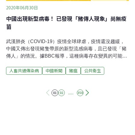
2020年06月30日
中國出現新型病毒！ 已發現「豬傳人現象」尚無疫
苗
武漢肺炎（COVID-19）疫情全球肆虐，疫情還沒趨緩，
中國又傳出發現豬隻帶原的新型流感病毒，且已發現「豬
傳人」的情況。據BBC報導，這種病毒存在變異的可能，
一旦變異就有可能讓它更容易在人類間傳播、並在全球範
人畜共通傳染病
中國新聞
豬瘟
公共衛生
圍爆發。目前該病毒被研究人員稱為「G4 EA H1N1」，
這種病毒可以在人類呼吸道內的細胞中生長、繁殖，起初
是在中國的屠宰場和養豬業工作的人身上發現，而目前的
流感疫情無法發揮作用。英國諾丁漢大學（University of
......
01
02
350
Nottingham）專家指出，現在全球的重心都放在防範
COVID-19，但仍不能忽視新型豬流感病毒的潛在風險，
還是要迅速採取措施控制，密切監管相關人員。它仍具有
高度適應感染人類的「所有標誌」，一定要持續密切監
測，因為現階段人類對這種病毒可能幾乎沒有免疫力。