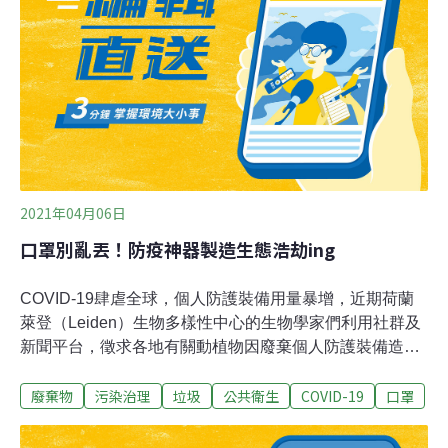
前透過政府的地理空間信息樞紐平台，向各部門發放各個
監察地點的鼠患數據，以便各部門部署滅鼠行動。食環署
的鼠患參考指數共分三級。一級（指數少於10%）表示鼠
患情況並不普遍；二級（指數介乎10%至少於20%）表示
鼠患情況略為普遍；三級（指數達20%或以上）表示鼠患
情況普遍。
2021年04月06日
口罩別亂丟！防疫神器製造生態浩劫ing
COVID-19肆虐全球，個人防護裝備用量暴增，近期荷蘭
萊登（Leiden）生物多樣性中心的生物學家們利用社群及
新聞平台，徵求各地有關動植物因廢棄個人防護裝備造成
影響的案例，加上數月以來的實地勘查，在上月發表研究
廢棄物
污染治理
垃圾
公共衛生
COVID-19
口罩
結果，廢棄醫療手套及拋棄性口罩正被多種動物誤食，或
是身體被迫糾纏其中，甚至有動物使用這些廢棄垃圾築
巢。截至目前，已發現超過50個物種受到影響的案例，世