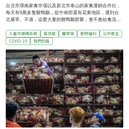
台北市環南家禽市場以及新北市泰山的家禽運銷合作社，
每天有9萬多隻雞鴨鵝，從中南部還有花東地區，運到台
北屠宰。不過，這麼大量的雞鴨鵝群聚，會不會給禽流感
病毒交流變異的機會，傳給雞也傳給人呢？午夜12點，台
人畜共通傳染病
禽流感
屠宰場
動物福利
公共衛生
北市環南家禽市場，以及位在新北市泰山的家禽運銷合作
社，才剛開始一天的工作。每天有9萬多隻雞鴨鵝，從中
COVID-19
我們的島
南部還有花東地區，運到台北屠宰。對此現象，台灣動物
社會研究會呼籲，修改雙北現行的屠宰方式，希望「活禽
不入雙北、在地屠宰、冷鏈配送、屠體交易。」減少活禽
集中交易，也是考量雞鴨的動物福祉，降低長途運輸造成
的緊迫，還有終端理貨過程中的擠壓。防止禽流感傳播變
異 就從避免群聚交互感染開始來到雙北，屠宰的幾乎都是
有色雞，就是一般說的土雞和仿土雞。大部分在當天就供
貨給傳統市場或加工業者，是講究肉質口感的消費者，喜
歡的溫體雞肉。雞肉加工業者劉仲倫說，「現宰的就是比
較Q彈。」業者張淨茵說，「冷凍跟我們來比，我是