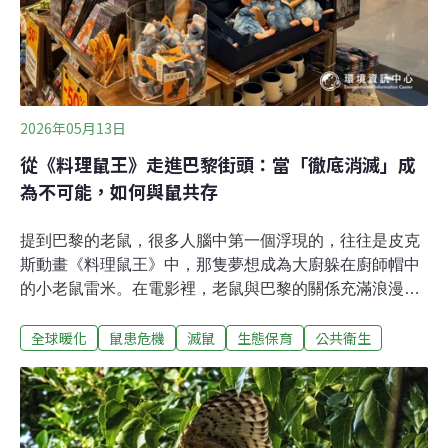
2026年05月13日
從《料理鼠王》走進巴黎街頭：當「徹底消滅」成
為不可能，如何與鼠共存
提到巴黎的老鼠，很多人腦中第一個浮現的，往往是皮克
斯動畫《料理鼠王》中，那隻夢想成為大廚躲在廚師帽中
的小老鼠雷米。在電影裡，老鼠與巴黎的關係充滿浪漫與
童話色彩，但現實中的花都，鼠害卻是個古老且不斷升溫
全球暖化
鼠患危機
滅鼠
生態保育
公共衛生
的城市治理挑戰。不管是搭乘地鐵，在公園野餐，或是塞
納河畔散步，常有機會看到體型大小不一的老鼠在角落活
動，有時還能看見一整個家族。對許多巴黎人來說，這樣
的畫面早已不是罕見現象，甚至逐漸被視為「習以為常」
的存在。根據多方估計，現今巴黎的老鼠數量可能高達約