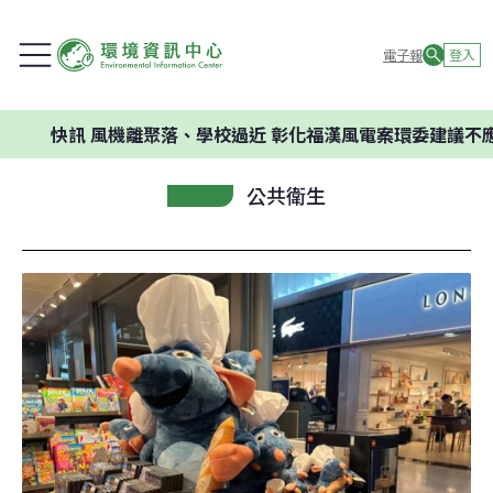
電子報
登入
訊
風機離聚落、學校過近 彰化福漢風電案環委建議不應開發
公共衛生