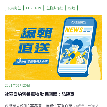
世衛一再將報告發布時間延後，並歸咎於聯絡和翻譯上的
公共衛生
COVID-19
生物多樣性
蝙蝠
問題。但檯面下關於這份報告的內容，各方激烈外交角力
不斷。根據法新社今天取得尚未正式發布的最終報告副
本，世衛專家小組相信，引起COVID-19的SARS-CoV-2
病毒來自蝙蝠。他們檢視這種病毒直接從蝙蝠傳染給人類
的假設，結論是「可能至很可能」。報告寫道：「儘管在
蝙蝠身上曾發現和SARS-CoV-2關係最接近的病毒，但這
些蝙蝠病毒和SARS-CoV-2之間的演化距離估計有數十
年，暗示有遺失的環節⋯⋯透過中間宿主傳染（給人）的
假設，被認為很可能至非常可能」。但報告並未判定，最
早可能是哪種動物讓病毒可傳人。
2021年01月20日
社區公約禁養寵物 動保團體：恐違憲
台灣家犬超過100萬隻、家貓也有近百萬，現行「公寓大