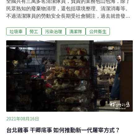
全國共有三萬多名清潔隊員，負責的業務包山包海，除了
民眾熟知的廢棄物清理，還包括環境整理、清潔消毒等。
不過清潔隊員的勞動安全長期受社會關注，過去就曾發生
清潔隊員從垃圾車上墜落死亡的案例，而垃圾中夾帶可能
垃圾車
勞工
污染治理
清潔隊
公共衛生
爆裂、破碎的物品，也增加工作風險。環保署將每年10月
25日訂為「清潔隊員節」。環保署昨（25）日舉辦記者會
向清潔隊員致敬，而目前正在輔導垃圾車加裝防墜欄，也
呼籲民眾將高壓氣瓶、廢玻璃、行動電源及鋰電池等物確
實回收，勿隨意丟棄於垃圾中，以免起火造成清潔隊員工
作風險。站立垃圾車後斗風險高 2018年清潔隊員墜落殉職
環署推防護措施「道路交通安全規則」第77條規定車廂以
外不得載人，「職業安全衛生設施規則」第157條也規
定，不可以讓勞工處於垃圾車或資收車上可能墜落的位
置。但長期以來，清潔隊員都得站在毫無防護的垃圾車後
斗作業，過去曾經發生多次意外。根據環保署統計，2015
～2021年環保機關人員申請勞保
2021年08月16日
台北雞事 干卿底事 如何推動新一代屠宰方式？