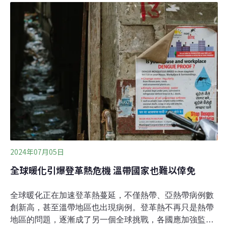
初確診漢他病毒後死亡，3月新北市出現全國第二例漢他
病毒個案，經治療後已出院。台北市議員林亮君揭露，台
北市政府已在部分區域如公園投放老鼠藥，目前北市府已
用6462公斤老鼠藥，又緊急採購4750公斤，總共約1萬公
斤。投放老鼠藥，也引起生態疑慮。為野生動物而走行動
聯盟、台灣爬行類動物保育協會及台灣猛禽研究會等保育
團體，今（5）日召開聯合記者會指出，以化學藥劑為核
心的策略無法有效控制鼠患，反而可能透過食物鏈累積效
應，對都市生態與家養寵物帶來長期系統性的風險。政策
應納入生態、公共衛生、獸醫等多方專業整合
2024年07月05日
全球暖化引爆登革熱危機 溫帶國家也難以倖免
全球暖化正在加速登革熱蔓延，不僅熱帶、亞熱帶病例數
創新高，甚至溫帶地區也出現病例。登革熱不再只是熱帶
地區的問題，逐漸成了另一個全球挑戰，各國應加強監測