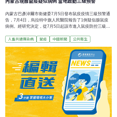
內蒙古現腺鼠疫疑似病例 當地啟動三級預警
內蒙古巴彥淖爾市衛健委7月5日發布鼠疫疫情三級預警通
告，7月4日，烏拉特中旗人民醫院報告了1例疑似腺鼠疫
病例。經研究決定，從7月5日起該市進入鼠疫防控三級預
警期，並持續到2020年底。通告稱，當前該市存在人間鼠
人畜共通傳染病
鼠疫
中國新聞
公共衛生
疫疫情傳播的風險，要求民眾嚴格按照鼠疫防控的要求，
做好個人防護，提高自我防護意識和能力。通告稱，不私
自捕獵疫源動物、不剝食疫源動物、不私自攜帶疫源動物
及其產品出疫區；發現病（死）旱獺及其它動物、疑似鼠
疫病人、不明原因的高熱病人和急死病人要報告。要謹慎
進入鼠疫疫源地，如有鼠疫疫源地的旅居史，出現發熱等
不適症狀時及時到定點醫院就診。