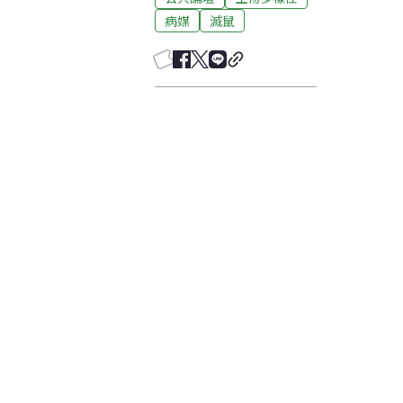
病媒
滅鼠