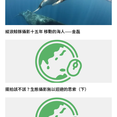
縱浪鯨豚攝影十五年 移動的海人——金磊
擺拍該不該？生態攝影無以迴避的思索（下）