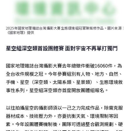
2025年國家地理雜誌台灣攝影大賽生態環境組冠軍陳銘修作品。圖片來源︰
《國家地理》提供
星空組深空類首設團體賽 面對宇宙不再單打獨鬥
國家地理雜誌台灣攝影大賽去年總徵件衝破16060件，為
全台收件規模之冠。今年參賽組別有人物、地方、自然、
手機、星空（深空類、太陽系類、星景類）、生態環境敘
事性系列，星空組深空類亦首度開放團體組報名。
以往拍攝星空的攝影師須以一己之力完成作品，除需克服
器材成本、技術壓力外，亦要抗衡天氣、環境限制等因
素。今年設團體賽機制後，團隊可透過整合觀測規劃、硬