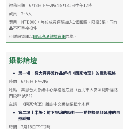
徵稿日期︰6月8日下午2時至8月31日中午12時
成員︰2~5人
費用︰NTD800。每位成員僅張加入1個團體，限投5張、同作
品不可重複投件
※詳細資訊以
國家地理雜誌官網
為準。
攝影論壇
第一場︰從大賽得獎作品解析《國家地理》的攝影風格
時間︰6月6日下午2時
地點︰集思台大會議中心藥格拉底廳（台北市大安區羅斯福路
四段85號B1）
主講︰《國家地理》雜誌中文版總編輯李永適
第二場上半場︰射下靈魂的時刻——動物攝影師延伸的自
然感知
時間︰7月18日下午2時