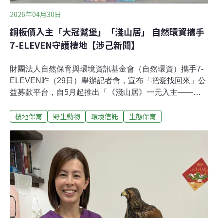
或消逝的生命時，選擇以理性、科學的方式記錄數據，讓
2026年04月30日
一具遺體、一筆案例，轉化為可以改善環
銅板價入主「大冠鷲堡」「淺山居」 自然環資攜手
7-ELEVEN守護棲地【涉己新聞】
財團法人自然保育與環境資訊基金會（自然環資）攜手7-
ELEVEN昨（29日）舉辦記者會，宣布「把愛找回來」公
益募款平台，自5月起推出「《淺山居》一元入主——讓
淺山動物坐擁星光家園」公益行動，號召民眾透過平台支
棲地保育
野生動物
環境信託
生態保育
持淺山棲地保育工作。1元也能打造「淺山居」 捐款守護
野生動物的「好宅」自然環資29日舉辦記者會，宣布今年
再度與7-ELEVEN「把愛找回來」公益募款平台合作，自5
月起推出「《淺山居》一元入主——讓淺山動物坐擁星光
家園」公益行動，民眾可至全台7-ELEVEN門市捐零錢，
或透過OPENPOINT APP線上捐款/捐點，或是ibon生活便
利站捐款等多元管道，以小額捐款支持淺山棲地保育。捐
款禮包含望遠鏡、放大鏡等野外觀察實用小物。自然環資
董事長陳瑞賓表示，台灣的淺山地區是人類活動與自然生