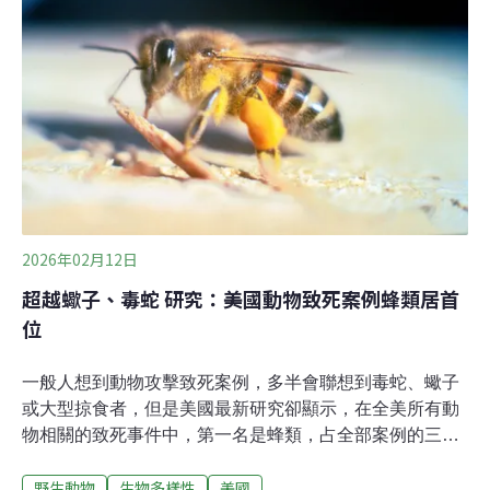
2020年讓醫院在台東池上正式運作，成為台灣東部第一家
非營利野生動物醫院，並走向「救傷－研究－環境教育」
並進的長線保育路徑。不只犬貓：去看動物在社會裡的
「角色」綦孟柔說，從小家裡一直有動物：鳥、魚、螃
蟹，後來養了一隻貴賓狗。帶狗去看診時，她第一次認識
「獸醫」這個職業——動物不會說話，醫師卻能靠線索判
斷牠怎麼了，並把牠治好。那是一種把沉默翻譯成生命的
能力，也在她心裡種下了方向。只是，夢想沒有一路
2026年02月12日
超越蠍子、毒蛇 研究：美國動物致死案例蜂類居首
位
一般人想到動物攻擊致死案例，多半會聯想到毒蛇、蠍子
或大型掠食者，但是美國最新研究卻顯示，在全美所有動
物相關的致死事件中，第一名是蜂類，占全部案例的三
成。誰才是「最致命的動物」？這份研究參考美國疾病控
野生動物
生物多樣性
美國
制及預防中心（CDC）的數據，2018至2023年間，美國