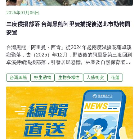
2026年01月06日
三度侵擾部落 台灣黑熊阿里曼捕捉後送北市動物園
安置
台灣黑熊「阿里曼・西肯」從2024年起兩度滋擾花蓮卓溪
鄉聚落，去（2025）年12月，野放後的阿里曼第三度回到
卓溪持續滋擾部落，引發居民恐慌。林業及自然保育署花
蓮分署經多方嘗試驅趕未能奏效，於昨（5）日順利捕獲
台灣黑熊
野生動物
生物多樣性
人熊衝突
花蓮
後，將阿里曼送至台北市立動物園安置，未來將不再野
放。林保署與部落族人合作捕熊 送台北動物園安置林保署
花蓮分署今（6）日透過新聞稿表示，由於阿里曼持續於
部落周邊活動，加上不時掠食家禽，已引發居民擔憂。考
量阿里曼為公熊，且東部地區近年黑熊族群增長趨勢明
顯，決定由花蓮分署再次捕捉並長期安置，以避免進一步
的人熊衝突。經過十多天的努力，阿里曼於昨日上午順利
被捕獲。捉捕過程中，花蓮分署邀請山里部落族人共同參
與任務。由野灣野生動物醫院人員麻醉檢視後，確認其健