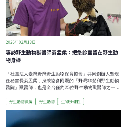
態交會的重要場域，也是土地利用衝突最密集的地帶，淺
山地區扮演著生產、生活、生態的重要角色，孕育豐富的
野生動物
2026年02月13日
專訪野生動物獸醫師綦孟柔：把急診室留在野生動
物身邊
「社團法人臺灣野灣野生動物保育協會」共同創辦人暨現
任秘書長綦孟柔，身兼協會附屬的「野灣非營利野生動物
醫院」獸醫師，也是全台僅約25位野生動物獸醫師之一。
綦孟柔畢業於屏東科技大學獸醫系，回國後曾任職母校
野生動物救傷
野生動物
生物多樣性
「保育類野生動物收容中心」獸醫，累積第一線救傷經
驗。2015年，一通來自台東、卻因東部缺乏即時救傷資源
而延宕的通報，讓她直面「救援來不及」的殘酷，成為投
入東部救傷系統化的轉捩點。團隊於2017年成立協會、