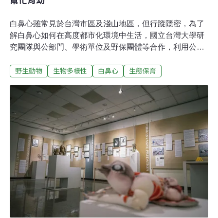
白鼻心雖常見於台灣市區及淺山地區，但行蹤隱密，為了
解白鼻心如何在高度都市化環境中生活，國立台灣大學研
究團隊與公部門、學術單位及野保團體等合作，利用公民
科學家426筆回報，分析出超過一半來自台北，並集中於
野生動物
生物多樣性
白鼻心
生態保育
接近淺山的大安、文山、士林與北投地區。團隊也首次紀
錄到兩隻成年雌性白鼻心共同育幼行為——白鼻心媽媽帶
寶寶，另一隻「鄰居阿姨」來幫忙，至寶寶長大後離家，
「阿姨」就離開。團隊稱，現有文獻中並無靈貓科動物共
同育幼社會行為的紀錄，台灣此例為世界首例。案例於今
年2月發表於國際期刊《Mammal Research》。城市中的
白鼻心 覓食覓到貓飼料、吐司、廚餘白鼻心是食肉目靈貓
科動物，屬夜行性，經常在樹上活動。近年亦被拍攝到在
建築天花板隔間、校園裡出現，且數量持續增加。