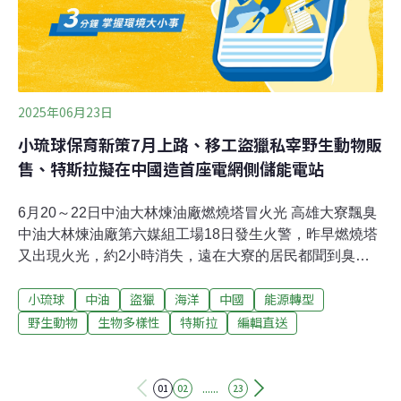
康狀況穩定，重達112公斤。花蓮分署指出，因現有野生
動物收容機構的大型動物照養空間暫時飽和，決定將阿里
曼送往台北市立動物園安置，並於昨日傍晚抵
2025年06月23日
小琉球保育新策7月上路、移工盜獵私宰野生動物販
售、特斯拉擬在中國造首座電網側儲能電站
6月20～22日中油大林煉油廠燃燒塔冒火光 高雄大寮飄臭
中油大林煉油廠第六媒組工場18日發生火警，昨早燃燒塔
又出現火光，約2小時消失，遠在大寮的居民都聞到臭
味；民代痛批「中油螺絲又鬆了」，兩年多前爆炸大火殷
小琉球
中油
盜獵
海洋
中國
能源轉型
鑑不遠，近日又接連出狀況，大林蒲居民生活在恐懼中。
（聯合報報導）小琉球保育新策7月上路 新增蛤板灣潮間
野生動物
生物多樣性
特斯拉
編輯直送
帶收費屏東縣政府推動小琉球保育管制措施，包含新增蛤
板灣潮間帶納管收取觀光保育費，每名遊客新台幣60元、
劃設「龍蝦洞核心區」及保育示範區海膽恢復為保育對
......
01
02
23