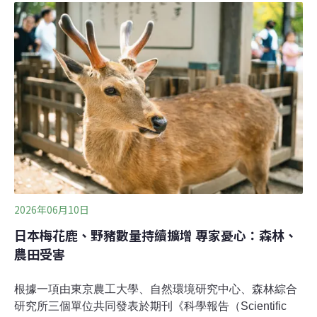
里北返 金管處衛星追蹤記錄金管處以衛星追蹤傷癒東方
鵟等猛禽，確認其飛越逾3000公里北返。金管處表示，今
年首啟衛星發報器追蹤計畫，讓醫療照護延伸至野外監
測，為猛禽保育與遷徙研究再添紀錄。（中央社 報導）
2026年06月10日
日本梅花鹿、野豬數量持續擴增 專家憂心：森林、
農田受害
根據一項由東京農工大學、自然環境研究中心、森林綜合
研究所三個單位共同發表於期刊《科學報告（Scientific