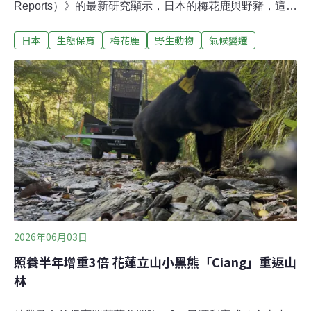
Reports）》的最新研究顯示，日本的梅花鹿與野豬，這兩
種大型有蹄類動物的棲息範圍，預計到2050年就會蔓延至
日本
生態保育
梅花鹿
野生動物
氣候變遷
全國主要都市圈外的所有地區。日本梅花鹿與野豬激增 棲
地持續向都會區延伸在日本，野生梅花鹿和野豬的數量，
在近40年間迅速增加，棲息地也隨之擴大，對自然生態、
農林漁業，皆造成了越來越嚴重的破壞。根據日本環境省
的調查，截至2023年，不含北海道、本州以南的地區，梅
花鹿數量估計為305萬頭，野豬則約為98萬頭。而從1978
年到2020年，42年間，梅花鹿的棲息地擴增了約2.7倍，
野豬則為約1.7倍，成長幅度相當驚人，且仍在繼續擴張。
研究的主要作者、東京農工大學的講師諸澤崇裕指出，在
關東平原，包括東京在內的河流沿岸及其他地區，鹿的蹤
跡越來越多，「若未採取足夠的因應對策，牠們的棲息
2026年06月03日
照養半年增重3倍 花蓮立山小黑熊「Ciang」重返山
林