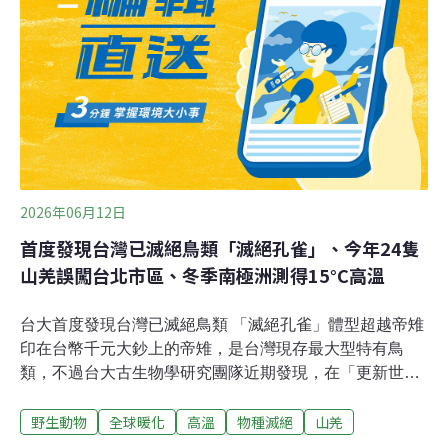
仍須持續關注鼬獾族群動態及陽性案例趨勢。森林遊樂區
禁寵物入園 六處園區「有條件開放」因應狂犬病疫情，農
業部自2013年8月1日起實施「森林遊樂區及平地森林園區
禁止輸送犬貓及其他哺乳類動物」管制措施，每兩年檢討
並重新公告，措施持續實施至今。違者可依《動物傳染病
防治條例》第43條開罰5萬至100萬元，但尚未有實際開罰
紀錄。而為兼顧民眾攜帶寵物遊憩
2026年06月12日
首度發現台灣已滅絕鳥類「滅絕孔雀」、今年24隻
山羌誤闖台北市區、冬季南極洲測得15°C高溫
台大首度發現台灣已滅絕鳥類 「滅絕孔雀」體型超越帝雉
印在台幣千元大鈔上的帝雉，是台灣現存最大型特有鳥
類，不過台大古生物學研究團隊近期發現，在「更新世時
期」曾存在體型比帝雉更大的鳥類，是台灣化石紀錄中首
野生動物
全球暖化
高溫
物種滅絕
山羌
次證實存在的已滅絕鳥類物種。台大團隊已將該物種正式
命名為「滅絕孔雀」。（公視 報導）猛禽傷癒飛越3000公