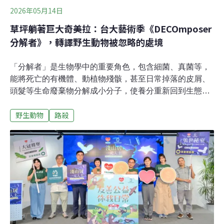
2026年05月14日
草坪躺著巨大奇美拉：台大藝術季《DECOmposer
分解者》，轉譯野生動物被忽略的處境
「分解者」是生物學中的重要角色，包含細菌、真菌等，
能將死亡的有機體、動植物殘骸，甚至日常掉落的皮屑、
頭髮等生命廢棄物分解成小分子，使養分重新回到生態循
環之中。對台大生命科學系大四學生劉宇桁而言，這不只
野生動物
路殺
是科學名詞，也是一種觀看世界的方法。第31屆台大藝術
季《DECOmposer分解者》於5月8日至5月22日在台灣大
學校總區登場。本屆藝術季由劉宇桁、張家安擔任總召，
藝術史研究所教授施靜菲指導，以發生在台大與都市日常
周遭的公民科學與生態議題為核心，透過展覽、工作坊、
尋寶活動、市集，邀請觀眾重新看見那些被忽略的生命痕
跡。「分解者不只是生命最後的處理者，它其實也在維持
一個微棲地環境的平衡。」劉宇桁說，分解者能改變環境
中的溫度、酸鹼值與營養含量，使生命得以延續。而公民
科學家與生態研究者，也像分解者一樣，面對死亡、受傷