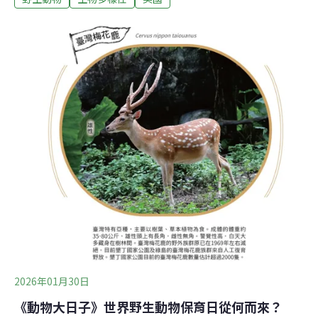
所有跟動物相關的致死事件共1604起，平均每年約267人
喪命。若按死因分類，蜂類顯然是最大宗，共造成497起
死亡，占全部動物相關死亡的31%；其次是占28.6%的其
他哺乳類，包括牛、馬等農場動物，共458起；而狗則以
420起案例位居第三，占26.2%。至於一般人常聞之喪膽的
蠍子、毒蛇和毒蜘蛛，分別只有78、30及26起，合計仍遠
少於蜂類。在接觸蜂類致死的案例中，男性占了八成。但
在受犬隻攻擊致死的案例則以女性最高，占了54.5%。據
《紐約郵報》報導，2025年便有一名德州男子除草時不小
心驚動蜂巢，遭蜂群攻擊致死；即便他拚命跳上皮卡車逃
命，最
2026年01月30日
《動物大日子》世界野生動物保育日從何而來？