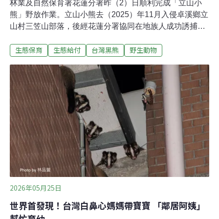
林業及自然保育署花蓮分署昨（2）日順利完成「立山小
熊」野放作業。立山小熊去（2025）年11月入侵卓溪鄉立
山村三笠山部落，後經花蓮分署協同在地族人成功誘捕，
歷經半年照料與森林野化訓練後，昨日正式野放。部落特
生態保育
生態給付
台灣黑熊
野生動物
別替小熊命名為「Ciang」，象徵對其重返山林的祝福。
族人與花蓮分署協力捕獲黑熊 照料半年進行野放根據花蓮
分署新聞稿，去年11月9日上午花蓮分署接獲三笠山部落
何智超先生通報目擊黑熊抓雞侵擾，立即派遣人員前往勘
查，並設置紅外線照相機監控。當晚花蓮分署在族人的協
助下佈設2組誘捕籠，於21時46分成功捕獲，並將黑熊後
送東部野生動物救傷中心野灣動物醫院檢查個體狀況。花
蓮分署表示，立山小熊去年11月誘捕時，體重僅12.3公
斤，體態消瘦且營養不良，經照養後，健康狀況穩定，體
重已增至37.7公斤，各項健康檢查及行為評估均顯示已具
備野外獨立生存能力。4月份起，開始進行森林野訓場域
實地野外適應訓練，包括自
2026年05月25日
世界首發現！台灣白鼻心媽媽帶寶寶 「鄰居阿姨」
幫忙育幼