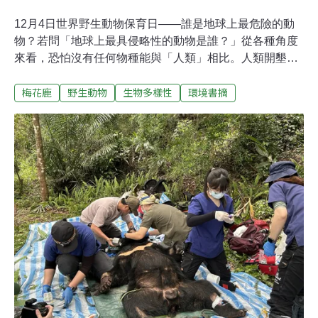
12月4日世界野生動物保育日——誰是地球上最危險的動
物？若問「地球上最具侵略性的動物是誰？」從各種角度
來看，恐怕沒有任何物種能與「人類」相比。人類開墾森
林、建造都市、汙染海洋，改變了許多自然環境，人類的
梅花鹿
野生動物
生物多樣性
環境書摘
活動還影響了大量物種的存續。外表優雅迷人的「台灣梅
花鹿」，就曾差點在人類逼迫下從台灣滅絕。曾經，台灣
各地山林都棲息著許多鹿。有些地區的名稱，更因周邊環
境有鹿動，而以「鹿」字為名，其中最為人熟知的就是
「鹿港」。據傳鹿港早年稱作「鹿仔港」，與當地鹿群及
獵鹿文化有關。台灣許多縣市可見「鹿寮」、「鹿仔坑」
等地名，往往也都是因為鹿的存在而得名。17世紀荷治時
期，由於中日鹿皮市場興盛，梅花鹿遭到大量獵捕。當時
一年外銷的鹿皮，至多可超過10萬張。同時，先民為了耕
作及建設，持續開墾台灣的平原地區，使梅花鹿的棲息地
一直減少。大約20世紀初，台灣西部地區已經看不到梅花
鹿的蹤影。1969年，最後一隻個體在台東被捕