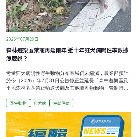
2026年07月29日
森林遊樂區禁寵再延兩年 近十年狂犬病陽性率數據
怎麼說？
考量狂犬病陽性野生動物分布區域仍未縮減，農業部預計
於今（2026）年7月31日公告修正並延長「森林遊樂區及
平地森林園區禁止輸送犬貓及其他哺乳類動物」管制措
施，持續針對位於山區的19處森林育樂場域，禁止攜帶哺
野生動物
狂犬病
生態保育
乳類寵物入園。林業與自然保育署表示，此措施依據《動
物傳染病防治條例》第28條制定，主要目的是為避免家
犬、家貓等哺乳類寵物遭狂犬病陽性野生動物抓咬，從源
頭杜絕「野生動物傳染寵物，再傳染給人類」的傳播鏈。
動植物防疫檢疫署則指出，近年狂犬病陽性率持平，未來