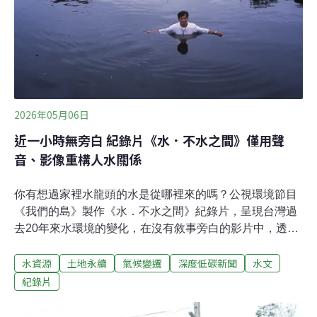
片是項任務，因為任務，他出門爬山，他耐心等候，他伺
機而動，為了隨時抓拍到生物的面貌，即使全身濕透、即
使孤身一人。而創作之路往往充滿了偶然與「命中注
定」，拍完《黑熊森林》後，他對森林始終念念
2026年05月06日
近一小時無旁白 紀錄片《水．不水之間》僅用聲
音、影像重構人水關係
你有想過家裡水龍頭的水是從哪裡來的嗎？公視環境節目
《我們的島》製作《水．不水之間》紀錄片，呈現台灣過
去20年來水環境的變化，在沒有敘事旁白的影片中，透過
影像、聲音及音樂，從生命、生活、生存三個面向，呈現
水資源
土地永續
氣候變遷
深度低碳新聞
水文
水的多重樣貌，詮釋水的主體性與價值，讓觀眾思考及重
構人與水的關係。製作人于立平與導演柯金源接受《環境
紀錄片
資訊中心》專訪，詳述如何以美學角度把水的脾氣、受
傷、復原帶到觀眾面前，並剖白在速食時代製作近一小時