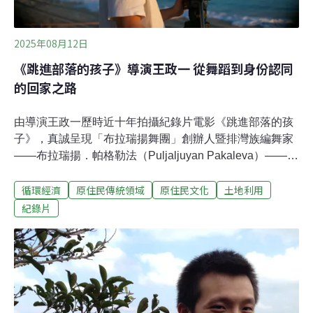
2025年08月12日
《跳進部落的孩子》導演王政一 從舞蹈到身份認同
的回家之路
由導演王政一歷時近十年拍攝紀錄片電影《跳進部落的孩
子》，真誠呈現「布拉瑞揚舞團」創辦人暨排灣族編舞家
——布拉瑞揚．帕格勒法（Puljaljuyan Pakaleva）——從
個人追尋到團體成形的生命歷程，也細膩描寫一位原住民
循環經濟
原住民傳統領域
原住民文化
土地利用
藝術家在現代社會中，關於身分認同與文化重建的深刻掙
扎。拍攝初始於2016年，起初只是一次短期的紀錄嘗試，
紀錄片
後來因製作人意識到布拉瑞揚舞團在創作及身體語彙上，
都有其獨特的深度價值，主動提出長期紀錄的構想，導演
王政一與製作團隊才開始長時間投入。由於拍攝初期毫無
經費，僅能依賴少數基金會與委託案的支持，收集到的素
材既瑣碎又不成系統，導致後期剪輯極為艱難。即便如
此，王政一仍堅持保留那些珍貴影像，因為「那是舞團創