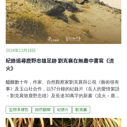
2024年12月18日
紀錄追尋鹿野忠雄足跡 劉克襄在無盡中書寫《流
火》
醞釀數十年，作家、自然觀察家劉克襄與公視《藝術很有
事》及玉山社合作，以57分鐘的紀錄片《岳人的愛情絮語
－劉克襄致鹿野忠雄》及長達30萬字的新書《流火－鹿野
忠雄的台灣養成》，向他最崇拜的日本博物學家鹿野忠雄
生物多樣性
自然觀察
紀錄片
劉克襄
（1906-1945）致敬。台灣土地如何養成鹿野？ 紀錄片從
少年時期深入追溯「100年前，像鹿野忠雄這樣把整個台
灣都走遍的人極為少數，他到底是怎樣養成的，一直讓我