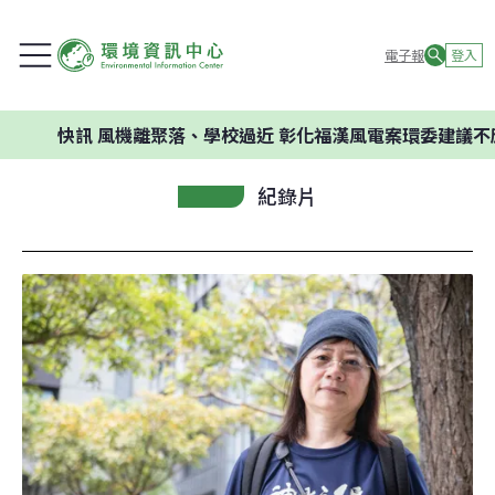
電子報
登入
訊
風機離聚落、學校過近 彰化福漢風電案環委建議不應開發
紀錄片