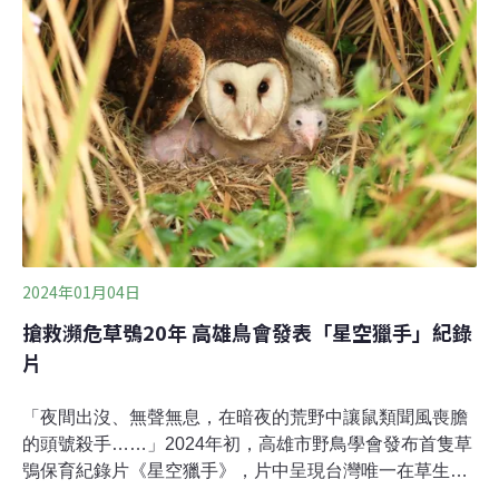
感到好奇。」劉克襄年輕時即受到鹿野忠雄的啟發，自此
半生投入生態觀察及自然寫作。他說，自己約在27歲時知
道鹿野忠雄的傳奇，讓原本念新聞系並從事文學工作的
他，開始思考自己怎麼這麼晚才接觸自然、生物學這些領
域，而鹿野忠雄則早在15歲就全然投入。他說，鹿野忠雄
從青少年時期開始採集昆蟲，19歲來台灣，在紅頭嶼待了
200多天，並在台灣研究民族學，整個過程非常精彩。在
這部紀錄片《岳人的愛情絮語－劉克襄致鹿野忠雄》中，
便記錄了劉克襄對1925年1
2024年01月04日
搶救瀕危草鴞20年 高雄鳥會發表「星空獵手」紀錄
片
「夜間出沒、無聲無息，在暗夜的荒野中讓鼠類聞風喪膽
的頭號殺手……」2024年初，高雄市野鳥學會發布首隻草
鴞保育紀錄片《星空獵手》，片中呈現台灣唯一在草生地
棲息繁殖的貓頭鷹──草鴞，因晝伏夜出，主要棲息於濃密