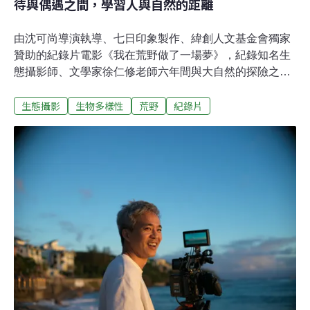
待與偶遇之間，學習人與自然的距離
由沈可尚導演執導、七日印象製作、緯創人文基金會獨家
贊助的紀錄片電影《我在荒野做了一場夢》，紀錄知名生
態攝影師、文學家徐仁修老師六年間與大自然的探險之
路。80歲的徐仁修，長期透過鏡頭與文字探索自然，既記
生態攝影
生物多樣性
荒野
紀錄片
錄壯麗風景，也不斷警示生態消亡。2019年的一場手術，
讓他首次感受到時間的重量，本片以極致詩意的影像語言
凝結徐仁修的凝視與執著。沈可尚說，這部片讓他學會
「浪費時間」：在漫長等待與偶然相遇之間，體會人與自
然的真正距離。 「我一直嚮往那些一生只做一件事的
人。」《我在荒野做了一場夢》不是典型的生態紀錄片。
導演沈可尚說，他與團隊一路在拍攝中拋開既定想像，轉
而尋找一種更貼近生命狀態的觀看方式——「怎麼拍，才
最適合這個人、這段歷程，最後還能讓觀眾確實感到被觸
動。」一切緣起於製片王師的一通電話。王師留意到徐仁
修《台灣最後的荒野》攝影集引發的回響，便邀沈可尚談
談拍攝的可能性。沈可尚憶述第一次和徐仁修見面時，對