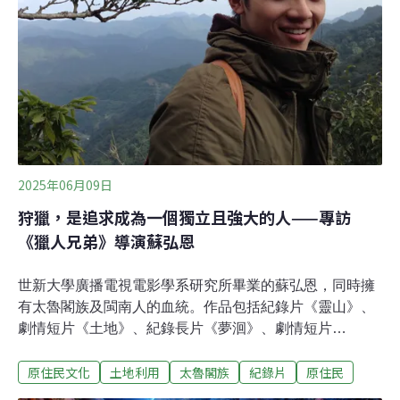
立初期，唯一留下來的真實記錄。」直到後來終於申請到
補肋，本片也擴大規模，正式成為一部長片電影。從「吊
車尾」到舞團靈魂——布拉瑞揚的身分覺醒《跳進部落的
孩子》並非一部單純描繪舞蹈
2025年06月09日
狩獵，是追求成為一個獨立且強大的人——專訪
《獵人兄弟》導演蘇弘恩
世新大學廣播電視電影學系研究所畢業的蘇弘恩，同時擁
有太魯閣族及閩南人的血統。作品包括紀錄片《靈山》、
劇情短片《土地》、紀錄長片《夢洄》、劇情短片
《Rungay》，及今年推出的劇情長片《獵人兄弟》。《獵
原住民文化
土地利用
太魯閣族
紀錄片
原住民
人兄弟》靈感來自蘇弘恩的部落見聞，藉一對太魯閣族兄
弟間的衝突，反映原住民社會的困境。遊走於原民與閩南