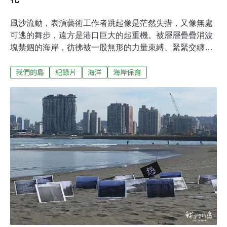
風沙流動，表演藝術工作者跳起像是茫然失措，又像無處
可逃的舞步，遠方是港口巨大的起重機。被層層疊疊消波
塊禁錮的海岸，彷彿被一股無形的力量束縛、緊緊交纏在
一起的人體，最後集體癱倒在地，既像是解脫，又似乎預
我們的島
紀錄片
海洋
海岸保育
示了不可避免的崩毀。這些交錯出現的畫面，構成柯金源
導演第33部紀錄片《海之岸》的開頭，這是一部影像與表
演藝術跨域共創的作品，為何忠實記錄台灣環境將近四十
年的柯導，這次要採取這樣的創作形式？當藝術之海打上
影像之岸，又將迸發出什麼樣的浪花？人劇團成員初次踏
上彰化潮間帶的悸動時間回到2021年9月，一群平均年齡
2、30歲的年輕人，和柯金源導演一起來到彰化縣芳苑鄉
廣闊的泥質灘地，行駛在水中的鐵牛車、現剖的蚵仔，都
讓他們驚呼連連：「爸爸是彰化人，但我從來不知道彰化
有這麼大塊的灘地是在種蚵仔的，看到蚵農、看到人跟海
的關係可以這麼近的一種感動，像我們這種在城市裡生活
的小孩子，真的遺失滿久了。」其中一人如此表