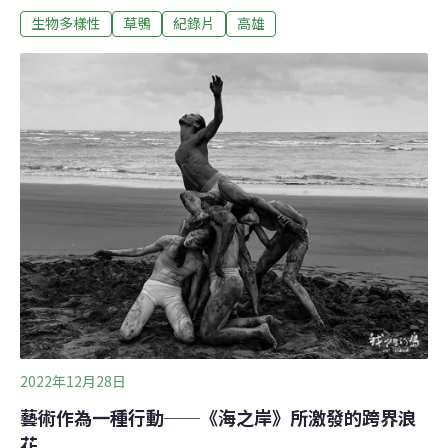
生物多樣性
草鴞
紀錄片
高雄
的草叢中不易發現，卻也因生存環境與人類生活環境重
疊，面臨生存危機。透過紀錄片，高雄鳥會將20年的草鴞
保育之路完整呈現，呼籲重視瀕危物種的棲地保育，也希
望更多民眾認識草鴞，為台灣生物多樣性保育付出行動。
蘋果臉 猴面鷹 賞鳥人一輩子也不易見草鴞的心型臉部像
顆剖半的蘋果，也像猴子，又稱猴面鷹，主要棲息在南部
地區淺山荒野和河川高灘地。草鴞獨特可愛的臉龐一旦登
上媒體，可謂流量密碼。由於數量稀少，且生性隱密，只
在夜間出沒，要看到或拍攝這種猛禽非常不容易。跟隨高
雄鳥會草鴞小組拍攝記錄多年，導演許晉榮說，「許多鳥
友賞鳥一輩子，都不一定看過草鴞，幾乎看不見牠的存
在。且草鴞很少叫，這一點對草鴞而言，當牠的
2022年12月28日
藝術作為一種行動──《海之岸》所激發的跨界浪
花