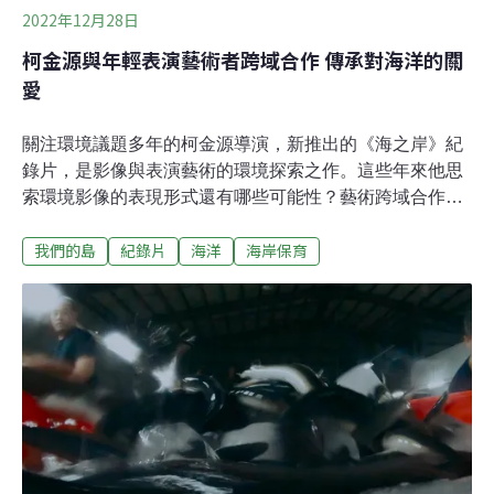
2022年12月28日
柯金源與年輕表演藝術者跨域合作 傳承對海洋的關
愛
關注環境議題多年的柯金源導演，新推出的《海之岸》紀
錄片，是影像與表演藝術的環境探索之作。這些年來他思
索環境影像的表現形式還有哪些可能性？藝術跨域合作的
視野可以延伸到哪裡？帶著種種的好奇與創新的想法，與
我們的島
紀錄片
海洋
海岸保育
「人劇團」展開共同創作，帶著他們來到台灣不同海岸，
去認識海島國家台灣，所面對的環境難題。 1980年時期，
常騎著機車、背著相機，懷著浪漫創作思緒，在海岸地帶
游走、探索，「紀錄美景」是主要的目的，但被禁限制的
紅線也無所不在，除了海水浴場以外，許多海岸設置了禁
止攝影、描繪地形的告示牌，就算是在一般開放場域拍攝
自然景觀，海防阿兵哥也可能會來盤查「動機」，人們似
乎被阻絕於海岸地帶，這是早期遊歷海岸的記憶。