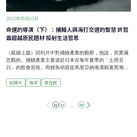
2022年05月13日
命運的導演（下）：捕鰻人與海打交道的智慧 許哲
嘉超越原民題材 投射生活哲思
（延續上篇）回到片中對捕鰻產業的觀察，他說，其實滿
悲觀的。捕鰻產業主要源於日本在每年夏季的「土用丑
日」的飲食習俗。而鰻魚幼苗從馬里亞納海溝順著黑潮游
上來，第一個經過的國家就是台灣。鰻苗在此分為兩種，
紀錄片
海洋
原住民
一是合法地在台灣養殖後，成鰻會送上飛機被送到日本各
餐廳；另一種則是走私，人類在海邊抓到鰻魚幼苗後，送
到香港、走私到日本，在日本魚池裡再從鰻苗養殖長大。
日本在亞洲主要的鰻魚供應國家為台灣、中國及韓國。在
......
01
02
09
台灣，各河口地都可以抓到鰻苗。在正常的生態裡，鰻苗
會逆流到河口中上游，五、六年後才會回到馬里亞納海
溝，而當愈來愈多人在河口攔截，能撈的鰻苗都被撈光，
每一年能回到中上游的就變得很少，在鰻魚很難回去源頭