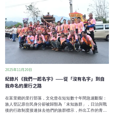
沒旁白紀錄片的心路歷程。紀錄片將於8、9兩日在TIDF台
灣國際紀錄片影展首映，11日晚間10點在《我們的島》節
目播出。我們對水的記憶今年春季，台灣西部的冬天降雨
量創下近75年的新低點，苗栗地區啟動休耕因應機制，新
竹自來水也實施夜間減壓供水措施。當水庫逐漸見底，竹
苗的科技產業卻仍持續擴張。製作人于立平稱，三年一小
旱、十年一大旱，加上傳統工業遇上高科技產業，未來用
水需求只會越來越大。《我們的島》每年都
2025年11月20日
紀錄片《我們一起名字》——從「沒有名字」到自
我命名的里行之路
在富里鄉的里行部落，文化曾在短短數十年間急速斷裂：
族人登記原住民身分卻被歸類為「未知族群」，日治與戰
後的行政制度接連抹去他們的族群標示，外出工作的青年