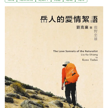
下潛，深入50公尺深的海域，只為捕捉台灣周遭海域沉船
平時難以被看到的真實畫面。他表示：「每一艘沉船都有
自己的故事，從歷史遺跡變成海洋生態的孕育地，這是大
自然的奇蹟。我希望透過這部紀錄片，讓更多人關心台灣
的海洋資源，並為保護台灣海洋之美盡一份心力。」以自
由潛水者觀點大膽拍攝 讓觀眾身歷其境本片透過沉船來詮
釋台灣的海洋生態，這些被時間遺忘的「鋼鐵巨人」是海
洋生物的庇護所，孕育出多采多姿的海底世界，更是海洋
生態的指標。生態良好的海洋，沉船裡會有滿滿的魚群與
各式各樣的軟硬珊瑚；反之，空蕩蕩的沉船，代表海洋資
源的枯竭。「這不只是一部紀錄片，更是