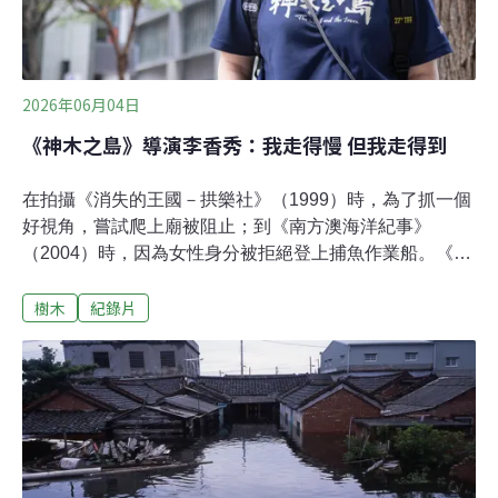
2026年06月04日
《神木之島》導演李香秀：我走得慢 但我走得到
在拍攝《消失的王國－拱樂社》（1999）時，為了抓一個
好視角，嘗試爬上廟被阻止；到《南方澳海洋紀事》
（2004）時，因為女性身分被拒絕登上捕魚作業船。《黑
熊森林》（2016）時，紀錄片導演李香秀總算靠著自己的
樹木
紀錄片
雙腳，一次又一次踩著緩慢卻堅定的步伐，跟著主角的腳
步進到深山僻徑裡，最後在《神木之島》（2026）中，用
令人屏息的攀樹呼吸聲，與壯麗的台灣山景，完成一部自
我超越的作品。「解嚴後的那個世代，現在還在拍片的很
少了。」李香秀說。李香秀並非一開始就打算成為生態紀
錄片導演。「我對環境生態的啟蒙其實很晚，」他謙遜地
表示，自己的社會敏感度其實很慢。早期的他更像是一個
純粹的電影創作者，專注於人的故事。對他而言，拍紀錄