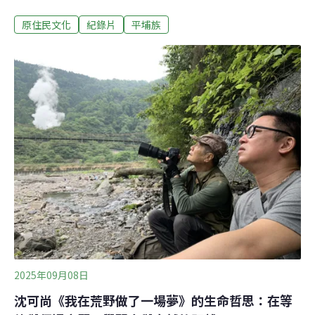
使生活方式快速改變。五、六年前，導演楊詠程進入部落
原住民文化
紀錄片
平埔族
協助文化計畫，開始記錄長輩口中的儀式、歌謠、招婚制
度與飲食習慣，一路追索跨區域的親族連結，最終形成紀
錄片《我們一起名字》。這部作品不只是文化復振的紀
錄，更是里行族人重新說出「我是誰」的過程。透過尋根
活動、重構服飾、歌舞課程與跨世代對話，影片呈現一個
部落如何在被忽視的歷史中重新找到自己的名字，並思考
未來文化如何繼續走下去。混族之地的歷史裂縫楊詠程拍
攝的契機，來自2021年原民會「平埔族群聚落活力計畫」
的委託。他原本是高雄人、漢人背景，此前在布農族部落
做過田野研究，後來因就讀台東大學南島文化研究所，結
識了里行部落的協會理事長張咖內，受邀進入部落協助文
化復振與田調工作。原只打算完成研究、拍完一部畢業
2025年09月08日
沈可尚《我在荒野做了一場夢》的生命哲思：在等