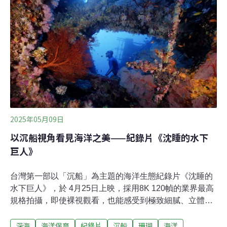
兩個視角間，讓他自小便有更多元的視角，看待作品與自
己。在拍攝外公的過程中 重新理解傳統文化蘇弘恩的父親
是閩南人，母親是花蓮萬榮部落的太魯閣族人。他從小並
未住在花蓮部落，而是在新竹成長，國小後就到了台北念
書，只有假日或過節才會偶而回花蓮。 和部落會開始產
生深層的蓮結，是在大學就讀傳播系時，為拍攝作業，要
和家人做訪談，那時他開始有機會和外祖父聊天，談談他
的生活，談談部落。那時拍了很多影像，印象中，拍過一
群大人聚集在家裡的後院，準備殺豬、處理山上捕回來的
獵物，他依稀記得那時獵物血的味道、散發出來熱
2025年05月09日
以沉船視角看見海洋之美——紀錄片《沈睡的水下
巨人》
台灣第一部以「沉船」為主題的海洋生態紀錄片《沈睡的
水下巨人》，於 4月25日上映，採用8K 120幀的業界最高
規格拍攝，即使裸視觀看，也能感受到極致細膩、立體且
栩栩如生的影像，讓每一幀畫面都能細膩呈現深海的壯
深海
海洋保育
紀錄片
沉船
珊瑚
海洋
麗。導演李景白分享拍攝過程時提到，團隊歷經600多次