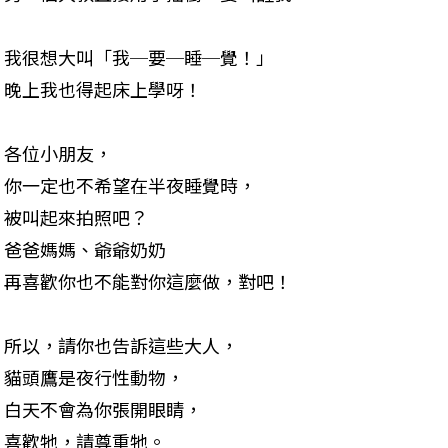
我很想大叫「我─要─睡─覺！」

晚上我也得起床上學呀！
各位小朋友，

你一定也不希望在半夜睡覺時，

被叫起來拍照吧？

爸爸媽媽、爺爺奶奶

再喜歡你也不能對你這麼做，對吧！
所以，請你也告訴這些大人，

貓頭鷹是夜行性動物，

白天不會為你張開眼睛，

喜歡牠，請尊重牠。